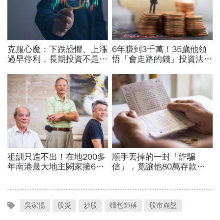
吳家揚
股災
炒股
麵包師傅
股市崩盤