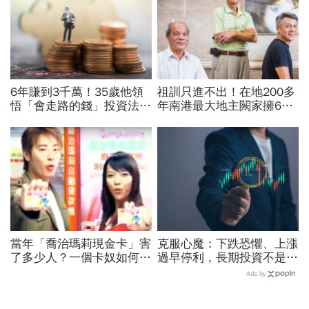
6年賺到3千萬！35歲他領
祖訓只進不出！在地200多
悟「會走路的錢」投資法：
年南港最大地主闕家擁6萬
用現在的錢，欺負那些未來
坪土地：「撐得住就不要
的有錢人
賣」
當年「喬治瑪莉現金卡」害
克服心魔：下跌恐懼、上漲
了多少人？一個卡奴如何把
過早停利，長期投資不是每
500萬債務變成只還23萬
天看股價，而是定期看生意
Ads by