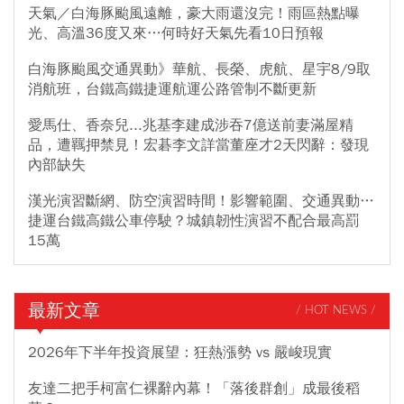
天氣／白海豚颱風遠離，豪大雨還沒完！雨區熱點曝
光、高溫36度又來…何時好天氣先看10日預報
白海豚颱風交通異動》華航、長榮、虎航、星宇8/9取
消航班，台鐵高鐵捷運航運公路管制不斷更新
愛馬仕、香奈兒...兆基李建成涉吞7億送前妻滿屋精
品，遭羈押禁見！宏碁李文詳當董座才2天閃辭：發現
內部缺失
漢光演習斷網、防空演習時間！影響範圍、交通異動…
捷運台鐵高鐵公車停駛？城鎮韌性演習不配合最高罰
15萬
最新文章
/ HOT NEWS /
2026年下半年投資展望：狂熱漲勢 vs 嚴峻現實
友達二把手柯富仁裸辭內幕！「落後群創」成最後稻