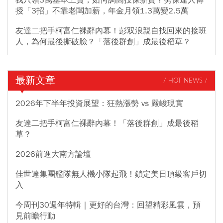
我只領3萬基本工資，如何調高投保薪資？勞保達人傳
授「3招」不靠老闆加薪，年金月領1.3萬變2.5萬
友達二把手柯富仁裸辭內幕！彭双浪親自找回來的接班
人，為何最後撕破臉？「落後群創」成最後稻草？
最新文章
/ HOT NEWS /
2026年下半年投資展望：狂熱漲勢 vs 嚴峻現實
友達二把手柯富仁裸辭內幕！「落後群創」成最後稻
草？
2026前進大南方論壇
佳世達集團艦隊無人機小隊起飛！鎖定美日頂級客戶切
入
今周刊30週年特輯｜更好的台灣：回望精彩風雲，預
見前瞻行動