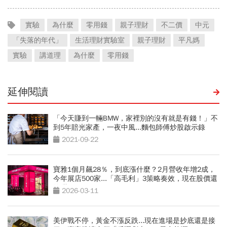
實驗
為什麼
零用錢
親子理財
不二價
中元
「失落的年代」
生活理財實驗室
親子理財
平凡媽
實驗
講道理
為什麼
零用錢
延伸閱讀
「今天賺到一輛BMW，家裡別的沒有就是有錢！」不
到5年賠光家產，一夜中風...麵包師傅炒股啟示錄
2021-09-22
寶雅1個月飆28％，到底漲什麼？2月營收年增2成，
今年展店500家...「高毛利」3策略奏效，現在股價還
夠甜？
2026-03-11
美伊戰不停，黃金不漲反跌...現在進場是抄底還是接