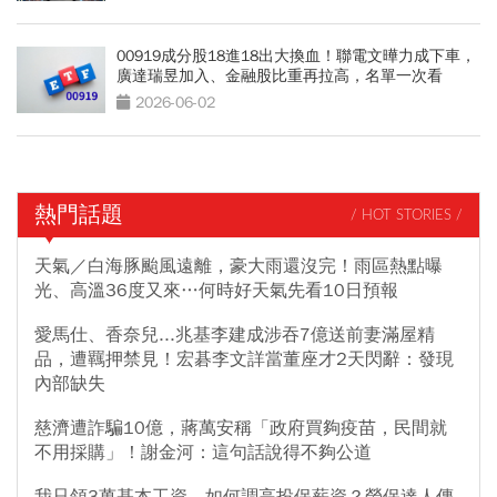
00919成分股18進18出大換血！聯電文曄力成下車，
廣達瑞昱加入、金融股比重再拉高，名單一次看
2026-06-02
熱門話題
/ HOT STORIES /
天氣／白海豚颱風遠離，豪大雨還沒完！雨區熱點曝
光、高溫36度又來…何時好天氣先看10日預報
愛馬仕、香奈兒...兆基李建成涉吞7億送前妻滿屋精
品，遭羈押禁見！宏碁李文詳當董座才2天閃辭：發現
內部缺失
慈濟遭詐騙10億，蔣萬安稱「政府買夠疫苗，民間就
不用採購」！謝金河：這句話說得不夠公道