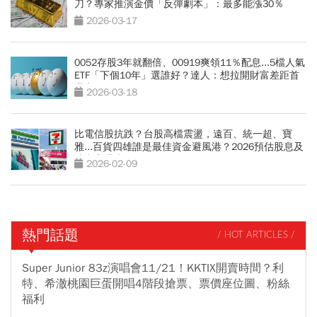
刀？專家推演金價「反彈劇本」：最多能漲30％
2026-03-17
0052存股3年就翻倍、00919爽領11％配息...5檔人氣
ETF「下個10年」選誰好？達人：想拉開財富差距首
選它
2026-03-18
比電信股抗跌？台股高檔震盪，遠百、統一超、寶
雅...百貨四雄誰是最佳資金避風港？2026預估股息及
殖利率曝光
2026-02-09
熱門話題
/ HOT ARTICLES /
Super Junior 83z演唱會11/21！KKTIX開賣時間？利
特、希澈桃園巨蛋開唱4階段搶票、票價座位圖、粉絲
福利