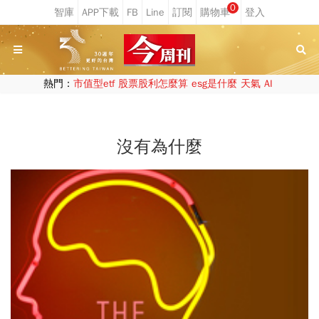
0
熱門：
市值型etf
股票股利怎麼算
esg是什麼
天氣
AI
沒有為什麼