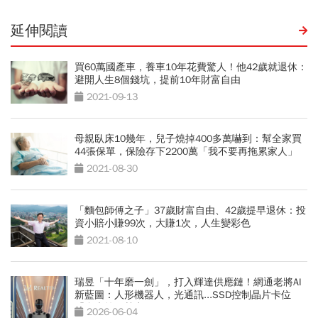
延伸閱讀
買60萬國產車，養車10年花費驚人！他42歲就退休：
避開人生8個錢坑，提前10年財富自由
2021-09-13
母親臥床10幾年，兒子燒掉400多萬嚇到：幫全家買
44張保單，保險存下2200萬「我不要再拖累家人」
2021-08-30
「麵包師傅之子」37歲財富自由、42歲提早退休：投
資小賠小賺99次，大賺1次，人生變彩色
2021-08-10
瑞昱「十年磨一劍」，打入輝達供應鏈！網通老將AI
新藍圖：人形機器人，光通訊...SSD控制晶片卡位
「台廠第三勢力」
2026-06-04