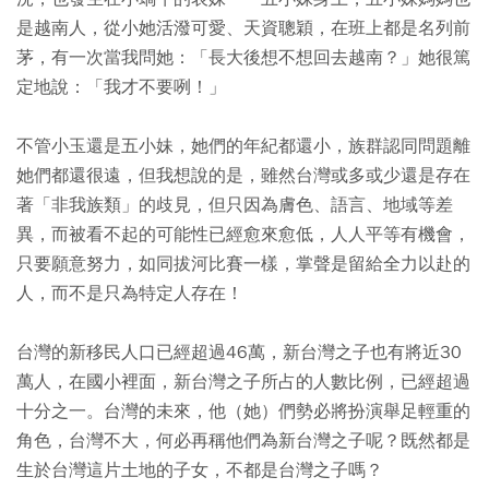
是越南人，從小她活潑可愛、天資聰穎，在班上都是名列前
茅，有一次當我問她：「長大後想不想回去越南？」她很篤
定地說：「我才不要咧！」
不管小玉還是五小妹，她們的年紀都還小，族群認同問題離
她們都還很遠，但我想說的是，雖然台灣或多或少還是存在
著「非我族類」的歧見，但只因為膚色、語言、地域等差
異，而被看不起的可能性已經愈來愈低，人人平等有機會，
只要願意努力，如同拔河比賽一樣，掌聲是留給全力以赴的
人，而不是只為特定人存在！
台灣的新移民人口已經超過46萬，新台灣之子也有將近30
萬人，在國小裡面，新台灣之子所占的人數比例，已經超過
十分之一。台灣的未來，他（她）們勢必將扮演舉足輕重的
角色，台灣不大，何必再稱他們為新台灣之子呢？既然都是
生於台灣這片土地的子女，不都是台灣之子嗎？