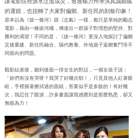
讓電影院裡淚水泛濫成災，透過楊力州導演真誠細膩
的運鏡，也扭轉了大家對偏鄉、新住民的刻板印象！
原本以為《拔一條河》跟《志氣》一樣，都只是單純的勵志
電影，藉由一條拔河繩，傳達出一群孩子對理想的堅持、對
勝利的渴望！不同的是，《拔一條河》更深入地探討了偏鄉
災後重建、新住民融合、隔代教養、外地遊子返鄉奮鬥等不
同面向的問題。
觀影結束後，聽到後面一排女生的對話，一個女孩子說：
「妳們有沒有哭呀？我哭了好幾次耶！」只見其他人紅著眼
眶，手裡握著擦拭過的面紙，答案似乎是多餘的！有好幾
次，我忍住了眼淚，許多畫面讓我感覺到是那麼熟悉，卻又
無能為力！