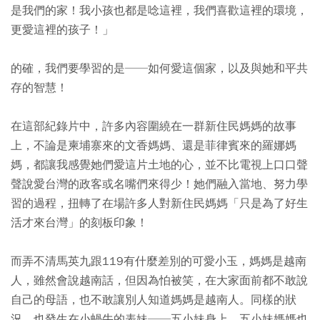
是我們的家！我小孩也都是唸這裡，我們喜歡這裡的環境，
更愛這裡的孩子！」
的確，我們要學習的是──如何愛這個家，以及與她和平共
存的智慧！
在這部紀錄片中，許多內容圍繞在一群新住民媽媽的故事
上，不論是柬埔寨來的文香媽媽、還是菲律賓來的羅娜媽
媽，都讓我感覺她們愛這片土地的心，並不比電視上口口聲
聲說愛台灣的政客或名嘴們來得少！她們融入當地、努力學
習的過程，扭轉了在場許多人對新住民媽媽「只是為了好生
活才來台灣」的刻板印象！
而弄不清馬英九跟119有什麼差別的可愛小玉，媽媽是越南
人，雖然會說越南話，但因為怕被笑，在大家面前都不敢說
自己的母語，也不敢讓別人知道媽媽是越南人。同樣的狀
況，也發生在小蝸牛的表妹──五小妹身上，五小妹媽媽也