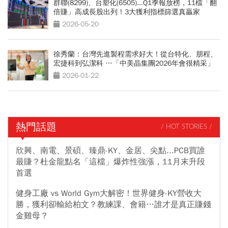
群聯(8299)、台塑化(6505)...Q1季報放榜，11檔「翻
倍賺」高成長股出列！3大獲利指標篩選真贏家
2026-05-20
徐秀蘭：台灣先進製程需求好大！從台特化、朋程、
宏捷科到弘潔科 …「中美晶集團2026年會很精采」
2026-01-22
熱門話題
/ HOT STORIES /
欣興、南電、景碩、臻鼎-KY、金居、尖點...PCB買誰
最賺？杜金龍點名「這檔」爆炸性強漲，11月末升段
首選
健身工廠 vs World Gym大解密！世界健身-KY營收大
勝，獲利卻輸給柏文？教練課、會籍…誰才是真正賺錢
金雞母？