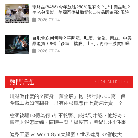
環球晶(6488) 今年飆漲250％還有肉？那中美晶呢？
美光包產能、美國百億補助背後...矽晶圓追高2風險
2026-07-14
台股會跌到何時？華邦電、旺宏、台塑、南亞、中美
晶能買？8檔「多頭回檔股」出列，再賺一波買點曝
光
2026-07-24
熱門話題
/ HOT ARTICLES /
川湖做什麼的？躋身「萬金股」抱1張年賺760萬！傳
產鐵工廠如何翻身「只有兩根鐵憑什麼賣這麼貴」？
慈濟被騙10億為何5年不報警、錢找到才認？他好奇：
當年財報怎麼編…陳時中背「擋疫苗」黑鍋只求1件事
健身工廠 vs World Gym大解密！世界健身-KY營收大