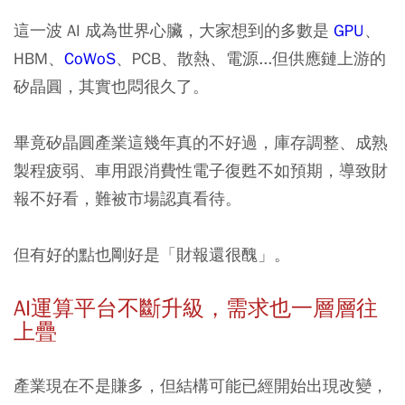
這一波 AI 成為世界心臟，大家想到的多數是
GPU
、
HBM
、
CoWoS
、
PCB
、散熱、電源...但供應鏈上游的
矽晶圓，其實也悶很久了。
畢竟矽晶圓產業這幾年真的不好過，庫存調整、成熟
製程疲弱、車用跟消費性電子復甦不如預期，導致財
報不好看，難被市場認真看待。
但有好的點也剛好是「財報還很醜」。
AI運算平台不斷升級，需求也一層層往
上疊
產業現在不是賺多，但結構可能已經開始出現改變，