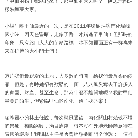
「甲仙的孩子都站起來了，那甲仙的大人呢？」阿忠老闆這
樣鼓舞著大家。
小蝸牛離甲仙最近的一次，是在2011年環島拜訪南化瑞峰
國小時，因天色昏暗，走錯了路，才踏進了甲仙！但那時的
印象，只有路口大大的芋頭路標，殊不知裡面正有一群為未
來在拚博的大小鬥士們！
這片我們最親愛的土地，大多數的時間，給我們最溫柔的依
靠，但是，有時她卻有殘酷的一面！八八風災奪去了許多人
的家園、財產、甚至生命，那為什麼不離開她呢？我對甲仙
畢竟是陌生，但緊臨甲仙的南化，給了我答案！
瑞峰國小的林主任說，每次颱風過後，南化關山村殘破不堪
的景象，橋斷路毀，滿目瘡痍，根本沒有外地老師願意待在
這樣的環境！我問林主任是否曾經想要離開？他說：「這裡