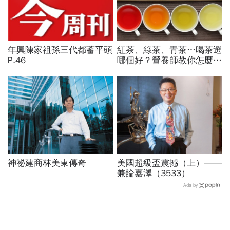
年興陳家祖孫三代都蓄平頭
紅茶、綠茶、青茶…喝茶選
P.46
哪個好？營養師教你怎麼挑
茶喝
神祕建商林美東傳奇
美國超級盃震撼（上）——
兼論嘉澤（3533）
Ads by