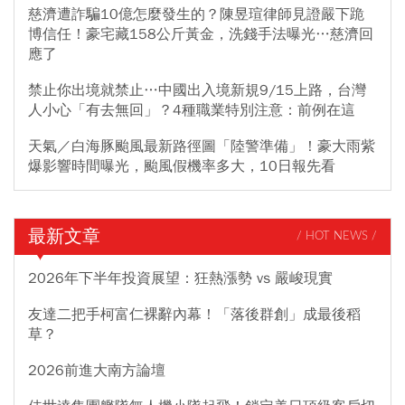
慈濟遭詐騙10億怎麼發生的？陳昱瑄律師見證嚴下跪
博信任！豪宅藏158公斤黃金，洗錢手法曝光…慈濟回
應了
禁止你出境就禁止…中國出入境新規9/15上路，台灣
人小心「有去無回」？4種職業特別注意：前例在這
天氣／白海豚颱風最新路徑圖「陸警準備」！豪大雨紫
爆影響時間曝光，颱風假機率多大，10日報先看
最新文章
/ HOT NEWS /
2026年下半年投資展望：狂熱漲勢 vs 嚴峻現實
友達二把手柯富仁裸辭內幕！「落後群創」成最後稻
草？
2026前進大南方論壇