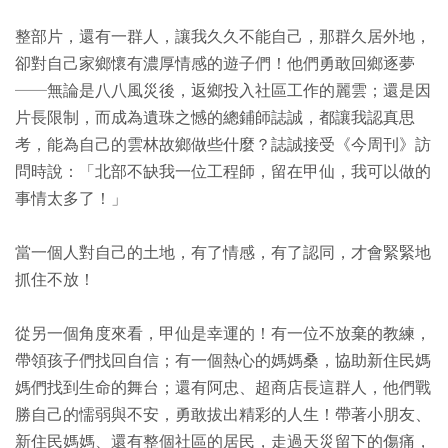
整部片，還有一群人，讓我久久不能自己，那群久居外地，
卻對自己家鄉懷有濃厚情感的遊子們！他們勇敢回鄉逐夢
──無論是八八風災後，返鄉投入社區工作的麗雲；還是因
片長限制，而成為遺珠之憾的總鋪師誌誠，都讓我認真思
考，能為自己的雲林故鄉做些什麼？誌誠接受《今周刊》訪
問時說：「北部不缺我一位工程師，留在甲仙，我可以做的
事情太多了！」
當一個人對自己的土地，有了情感，有了認同，才會緊緊地
抓住不放！
從另一個角度來看，甲仙是幸運的！有一位不放棄的教練，
帶領孩子們找回自信；有一個熱心的媽媽桑，協助新住民媽
媽們找到生命的舞台；還有阿忠、超商店長這群人，他們戰
勝自己的懦弱與不安，勇敢拔出精彩的人生！帶著小朋友、
新住民媽媽、還有整個社區的居民，走過天災留下的傷痛，