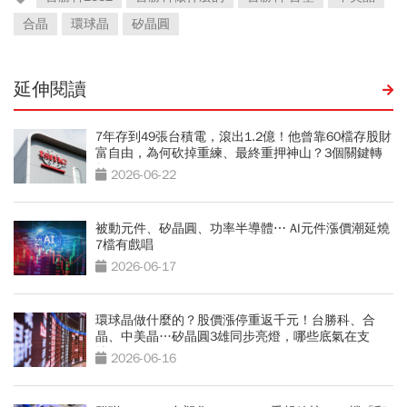
合晶
環球晶
矽晶圓
延伸閱讀
7年存到49張台積電，滾出1.2億！他曾靠60檔存股財
富自由，為何砍掉重練、最終重押神山？3個關鍵轉
折
2026-06-22
被動元件、矽晶圓、功率半導體⋯ AI元件漲價潮延燒
7檔有戲唱
2026-06-17
環球晶做什麼的？股價漲停重返千元！台勝科、合
晶、中美晶…矽晶圓3雄同步亮燈，哪些底氣在支
撐？
2026-06-16