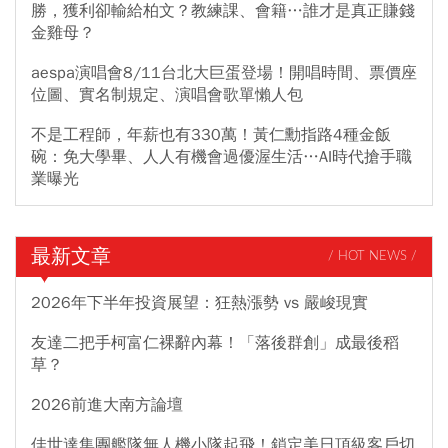
勝，獲利卻輸給柏文？教練課、會籍…誰才是真正賺錢
金雞母？
aespa演唱會8/11台北大巨蛋登場！開唱時間、票價座
位圖、實名制規定、演唱會歌單懶人包
不是工程師，年薪也有330萬！黃仁勳指路4種金飯
碗：免大學畢、人人有機會過優渥生活…AI時代搶手職
業曝光
最新文章
/ HOT NEWS /
2026年下半年投資展望：狂熱漲勢 vs 嚴峻現實
友達二把手柯富仁裸辭內幕！「落後群創」成最後稻
草？
2026前進大南方論壇
佳世達集團艦隊無人機小隊起飛！鎖定美日頂級客戶切