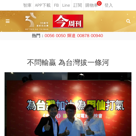
0
熱門：
0056
0050
輝達
00878
00940
不問輸贏 為台灣拔一條河