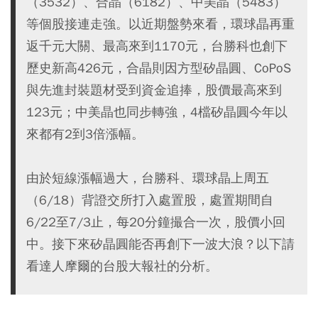
（3532）、合晶（6182）、中美晶（5483）
等個股接連走強。以近期盤勢來看，環球晶再重
返千元大關、最高來到1170元，台勝科也創下
歷史新高426元，合晶則因方型矽晶圓、CoPoS
與先進封裝題材受到資金追捧，股價最高來到
123元；中美晶也同步轉強，4檔矽晶圓今年以
來都有2到3倍漲幅。
由於短線漲幅過大，台勝科、環球晶上周五
（6/18）背證交所打入處置股，處置期間自
6/22至7/3止，每20分鐘撮合一次，股價小回
中。接下來矽晶圓能否再創下一波大浪？以下請
看達人摩爾的台股大報社的分析。