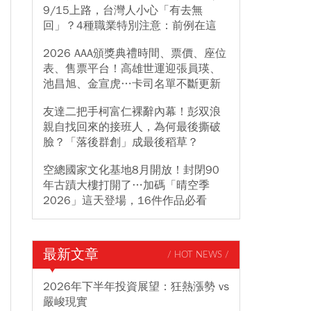
9/15上路，台灣人小心「有去無
回」？4種職業特別注意：前例在這
2026 AAA頒獎典禮時間、票價、座位
表、售票平台！高雄世運迎張員瑛、
池昌旭、金宣虎…卡司名單不斷更新
友達二把手柯富仁裸辭內幕！彭双浪
親自找回來的接班人，為何最後撕破
臉？「落後群創」成最後稻草？
空總國家文化基地8月開放！封閉90
年古蹟大樓打開了…加碼「晴空季
2026」這天登場，16件作品必看
最新文章
/ HOT NEWS /
2026年下半年投資展望：狂熱漲勢 vs
嚴峻現實