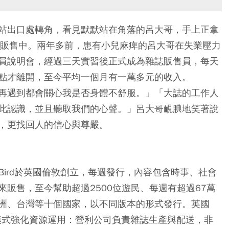
站出口處轉角，看見默默站在角落的呂大哥，手上正拿
n大誌雜誌》販售中。兩年多前，患有小兒麻痺的呂大哥在失業壓力
員說明會，經過三天實習後正式成為雜誌販售員，每天
點才離開，至今平均一個月有一萬多元的收入。
再遇到都會關心我是否身體不舒服。」「大誌的工作人
此認識，並且聽取我們的心聲。」呂大哥靦腆地笑著說
，更找回人的信心與尊嚴。
由John Bird於英國倫敦創立，每週發行，內容包含時事、社會
販售，至今幫助超過2500位遊民、每週有超過67萬
洲、台灣等十個國家，以不同版本的形式發行。英國
的模式強化資源運用：營利公司負責雜誌生產與配送，非