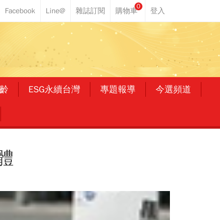
0
齡
ESG永續台灣
專題報導
今選頻道
體