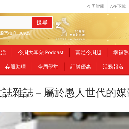
搜尋
股票抽籤
00929
生活
今周大耳朵 Podcast
富足今周起
幸福熟
存股助理
今周學堂
訂購優惠
活動報名
大誌雜誌－屬於愚人世代的媒