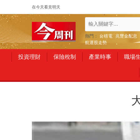
在今天看見明天
熱門：
台積電
兆豐金配息
航運股走勢
投資理財
保險稅制
產業時事
職場