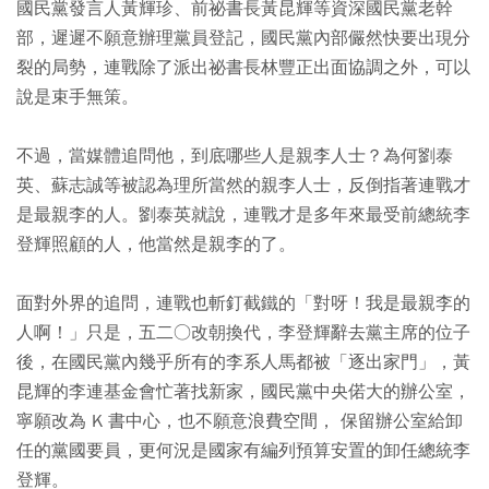
國民黨發言人黃輝珍、前祕書長黃昆輝等資深國民黨老幹
部，遲遲不願意辦理黨員登記，國民黨內部儼然快要出現分
裂的局勢，連戰除了派出祕書長林豐正出面協調之外，可以
說是束手無策。
不過，當媒體追問他，到底哪些人是親李人士？為何劉泰
英、蘇志誠等被認為理所當然的親李人士，反倒指著連戰才
是最親李的人。劉泰英就說，連戰才是多年來最受前總統李
登輝照顧的人，他當然是親李的了。
面對外界的追問，連戰也斬釘截鐵的「對呀！我是最親李的
人啊！」只是，五二○改朝換代，李登輝辭去黨主席的位子
後，在國民黨內幾乎所有的李系人馬都被「逐出家門」，黃
昆輝的李連基金會忙著找新家，國民黨中央偌大的辦公室，
寧願改為 K 書中心，也不願意浪費空間， 保留辦公室給卸
任的黨國要員，更何況是國家有編列預算安置的卸任總統李
登輝。