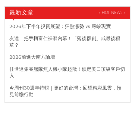
最新文章
/ HOT NEWS /
2026年下半年投資展望：狂熱漲勢 vs 嚴峻現實
友達二把手柯富仁裸辭內幕！「落後群創」成最後稻
草？
2026前進大南方論壇
佳世達集團艦隊無人機小隊起飛！鎖定美日頂級客戶切
入
今周刊30週年特輯｜更好的台灣：回望精彩風雲，預
見前瞻行動