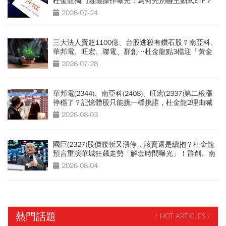
杜金龍獨門避險操作曝光：為何先別碰主動式ETF？
2026-07-24
三大法人賣超1100億、台股逃殺有鑽石股？南亞科、
華邦電、旺宏、聯電、群創…杜金龍點3檔迎「黃金
坑」買點
2026-07-28
華邦電(2344)、南亞科(2408)、旺宏(2337)第二根漲
停穩了？記憶體股只能挑一檔挑誰，杜金龍2理由喊
選它
2026-08-03
國巨(2327)股價腰斬又漲停，該賣還是續抱？杜金龍
預言重演華城狂飆走勢「解套時間曝光」！群創、南
亞科也點名
2026-08-04
熱門話題
/ HOT ARTICLES /