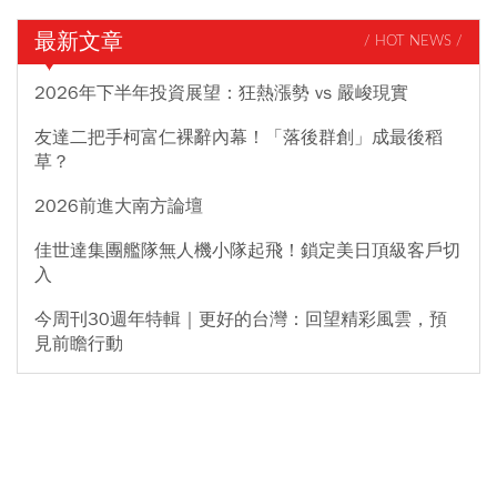
最新文章
/ HOT NEWS /
2026年下半年投資展望：狂熱漲勢 vs 嚴峻現實
友達二把手柯富仁裸辭內幕！「落後群創」成最後稻
草？
2026前進大南方論壇
佳世達集團艦隊無人機小隊起飛！鎖定美日頂級客戶切
入
今周刊30週年特輯｜更好的台灣：回望精彩風雲，預
見前瞻行動