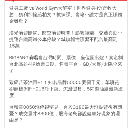
健身工廠 vs World Gym大解密！世界健身-KY營收大
勝，獲利卻輸給柏文？教練課、會籍…誰才是真正賺錢
金雞母？
漢光演習斷網、防空演習時間！影響範圍、交通異動…
捷運台鐵高鐵公車停駛？城鎮韌性演習不配合最高罰
15萬
BIGBANG演唱會台灣時間、票價、座位圖出爐！實名制
台北高雄4場搶票日期、售票平台…GD/大聲/太陽全來
了
致癌苦茶油再+1！知名品牌500CC要價千元，苯駢芘
卻超標3倍…216瓶下架、怎麼退貨，5問題油廠最新進
度
台積電0050漲停很罕見，台股3186最大漲點背後有隱
憂？成交量才8300億，股海老鳥卻說健康好現象的理
由是？