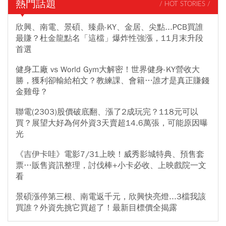
熱門話題
/ HOT STORIES /
欣興、南電、景碩、臻鼎-KY、金居、尖點...PCB買誰
最賺？杜金龍點名「這檔」爆炸性強漲，11月末升段
首選
健身工廠 vs World Gym大解密！世界健身-KY營收大
勝，獲利卻輸給柏文？教練課、會籍…誰才是真正賺錢
金雞母？
聯電(2303)股價破底翻、漲了2成玩完？118元可以
買？展望大好為何外資3天賣超14.6萬張，可能原因曝
光
《吉伊卡哇》電影7/31上映！威秀影城特典、預售套
票…販售資訊整理，討伐棒+小卡必收、上映戲院一文
看
景碩漲停第三根、南電返千元，欣興快亮燈...3檔我該
買誰？外資先挑它買超了！最新目標價全揭露