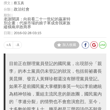
蔡玉真
政治社會
老謝開講：向前看二十一世紀的贏家特
別企畫：代操市場的娘子軍成舍我家族
縱橫兩岸政商界
2016-02-28 03:15
+A
-A
加入收藏
目前正在辦理黨員登記的國民黨，出現部分「親
李」的本土黨員仍未登記的狀況，包括前祕書長
黃昆輝、發言人黃輝珍都還沒有辦理黨員登記。
如果不是前國民黨大掌櫃劉泰英一句以李前總統
為精神領袖，重組主流民意的新政團，國民黨內
的「李連分裂」的情勢也不會愈演愈烈。至今，
大多數的親李人士，幾乎都是三聲四請仍不願意