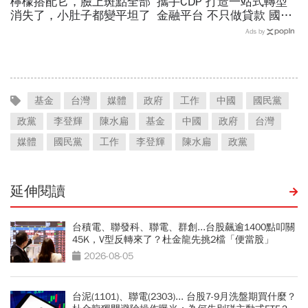
檸檬搭配它，臉上斑點全部
攜手CDP 打造一站式轉型
消失了，小肚子都變平坦了
金融平台 不只做貸款 國泰
世華化身減碳顧問
Ads by
基金
台灣
媒體
政府
工作
中國
國民黨
政黨
李登輝
陳水扁
基金
中國
政府
台灣
媒體
國民黨
工作
李登輝
陳水扁
政黨
延伸閱讀
台積電、聯發科、聯電、群創...台股飆逾1400點叩關
45K，V型反轉來了？杜金龍先挑2檔「便當股」
2026-08-05
台泥(1101)、聯電(2303)... 台股7-9月洗盤期買什麼？