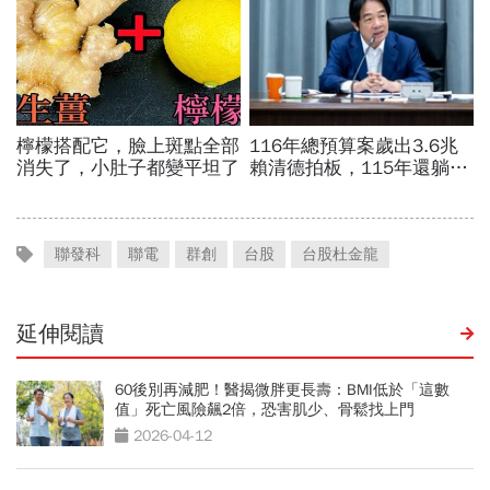
聯發科
聯電
群創
台股
台股杜金龍
延伸閱讀
60後別再減肥！醫揭微胖更長壽：BMI低於「這數
值」死亡風險飆2倍，恐害肌少、骨鬆找上門
2026-04-12