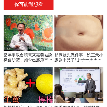
你可能還想看
PR
當年爭取台積電來嘉義被說
起床就先做件事，沒三天小
機會渺茫，如今已擁第三
腹就不見了! 肚子一天天變
廠！翁章梁細數8年改變：
小！
蚊子館也變無人機聚落
PR