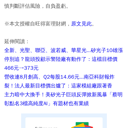
慎判斷評估風險，自負盈虧。
※本文授權自旺得富理財網，
原文見此
。
延伸閱讀：
全新、光聖、聯亞、波若威、華星光...矽光子10雄漲
停別追？龍頭投顧示警陸廠有動作了：這檔目標價
466元→373元
營收連8月創高、Q2每股14.66元...南亞科財報炸
裂！法人最新目標價出爐了：這家模組廠跟著香
主力暗中大換手！美矽光子巨頭反彈掀新風暴「蔡明
彰點名3檔高純度AI」有題材也有業績