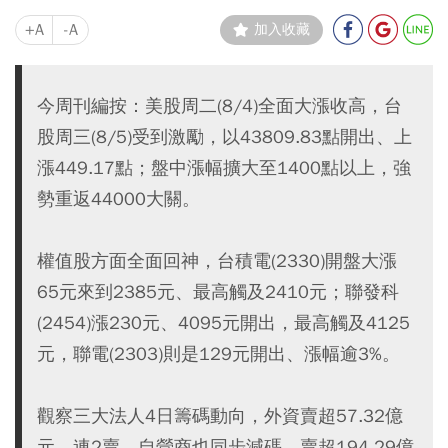
+A
-A
加入收藏
今周刊編按：美股周二(8/4)全面大漲收高，台
股周三(8/5)受到激勵，以43809.83點開出、上
漲449.17點；盤中漲幅擴大至1400點以上，強
勢重返44000大關。
權值股方面全面回神，台積電(2330)開盤大漲
65元來到2385元、最高觸及2410元；聯發科
(2454)漲230元、4095元開出，最高觸及4125
元，聯電(2303)則是129元開出、漲幅逾3%。
觀察三大法人4日籌碼動向，外資賣超57.32億
元，連2賣，自營商也同步減碼，賣超194.29億