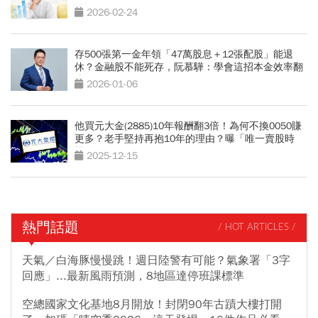
後悔
2026-02-24
存500張第一金年領「47萬股息＋12張配股」能退
休？金融股不能死存，阮慕驊：學會這招本金效率翻
倍
2026-01-06
他買元大金(2885)10年報酬翻3倍！為何不換0050賺
更多？老手堅持再抱10年的理由？曝「唯一賣股時
機」
2025-12-15
熱門話題
/ HOT ARTICLES /
天氣／白海豚慢慢跳！週日陸警有可能？氣象署「3字
回應」...最新風雨預測，8地區達停班課標準
空總國家文化基地8月開放！封閉90年古蹟大樓打開