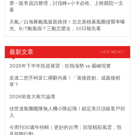
票…販售資訊整理，討伐棒+小卡必收、上映戲院一文
看
天氣／白海豚颱風最新路徑！北北基桃暴風圈侵襲率曝
光、8/7颱風假？三颱怎麼走，10日報先看
最新文章
/ HOT NEWS /
2026年下半年投資展望：狂熱漲勢 vs 嚴峻現實
友達二把手柯富仁裸辭內幕！「落後群創」成最後稻
草？
2026前進大南方論壇
佳世達集團艦隊無人機小隊起飛！鎖定美日頂級客戶切
入
今周刊30週年特輯｜更好的台灣：回望精彩風雲，預
見前瞻行動