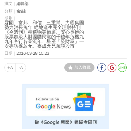
編輯部
金融
霖園、富邦、和信、三重幫、力霸集團
勢力消長兔年 絕地逢生完全理財特刊
《今週刊》精選物美價廉、安心長抱的
股票超級大財團國民黨的千禧年危機九
九年各行各業流年、星座「發財屋」一
次專訪辜啟允、辜成允兄弟談股市
2016-03-28 15:23
+A
-A
加入收藏