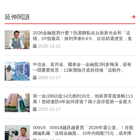
延伸閱讀
2026金融股買什麼？阮慕驊點名台新新光金和「這
檔」CP值最高：殖利率衝6.6％、比珍奶還便宜，進
出場時機全攻略
2025-12-21
中信金、富邦金、國泰金…金融股2利多嗨漲，卻有
一隱憂要留意：12家壽險月底前得做「這動作」
2025-12-17
第一金(2892)從14元抱到30元，他靠買零股進帳113
萬！曾經連賠4年如何撐過？揭小資存股第一金最大
優勢
2025-12-17
00919、00918越跌越要買「2026年還公道」！存股
總編私藏「這檔金融股」 10年內能配75元，成本降
至銅板價