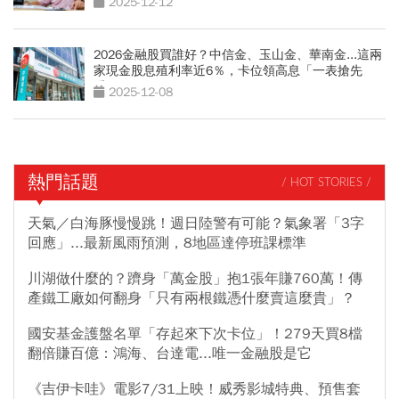
2025-12-12
2026金融股買誰好？中信金、玉山金、華南金...這兩
家現金股息殖利率近6％，卡位領高息「一表搶先
看」
2025-12-08
熱門話題
/ HOT STORIES /
天氣／白海豚慢慢跳！週日陸警有可能？氣象署「3字
回應」...最新風雨預測，8地區達停班課標準
川湖做什麼的？躋身「萬金股」抱1張年賺760萬！傳
產鐵工廠如何翻身「只有兩根鐵憑什麼賣這麼貴」？
國安基金護盤名單「存起來下次卡位」！279天買8檔
翻倍賺百億：鴻海、台達電...唯一金融股是它
《吉伊卡哇》電影7/31上映！威秀影城特典、預售套