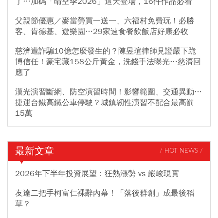
了…加碼「晴空季2026」這天登場，16件作品必看
父親節優惠／麥當勞買一送一、六福村免費玩！必勝
客、肯德基、遊樂園…29家速食餐飲飯店好康必收
慈濟遭詐騙10億怎麼發生的？陳昱瑄律師見證嚴下跪
博信任！豪宅藏158公斤黃金，洗錢手法曝光…慈濟回
應了
漢光演習斷網、防空演習時間！影響範圍、交通異動…
捷運台鐵高鐵公車停駛？城鎮韌性演習不配合最高罰
15萬
最新文章
/ HOT NEWS /
2026年下半年投資展望：狂熱漲勢 vs 嚴峻現實
友達二把手柯富仁裸辭內幕！「落後群創」成最後稻
草？