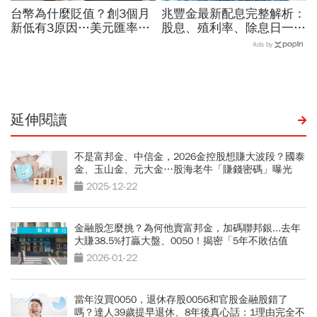
台幣為什麼貶值？創3個月
兆豐金最新配息完整解析：
新低有3原因…美元匯率接
股息、殖利率、除息日一次
下來怎麼走？央行點出後市
掌握！
Ads by
兩大關鍵
延伸閱讀
不是富邦金、中信金，2026金控股想賺大波段？國泰
金、玉山金、元大金…股海老牛「賺錢密碼」曝光
2025-12-22
金融股怎麼挑？為何他賣富邦金，加碼聯邦銀...去年
大賺38.5%打贏大盤、0050！揭密「5年不敗估值
法」
2026-01-22
當年沒買0050，退休存股0056和官股金融股錯了
嗎？達人39歲提早退休、8年後真心話：1理由完全不