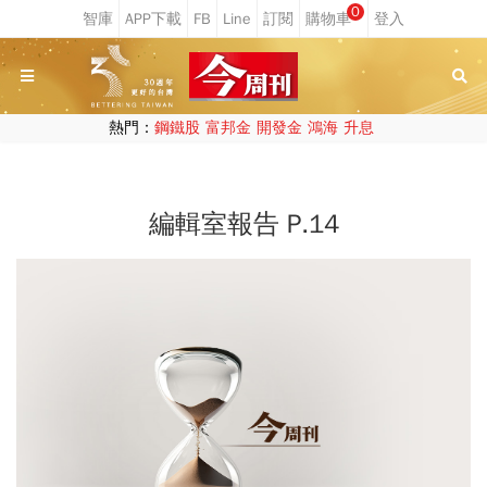
0
熱門：
鋼鐵股
富邦金
開發金
鴻海
升息
編輯室報告 P.14