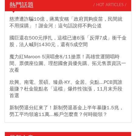
熱門話題
/ HOT ARTICLES /
慈濟遭詐騙10億，蔣萬安稱「政府買夠疫苗，民間就
不用採購」！謝金河：這句話說得不夠公道
國巨還在500元掙扎，這檔已連6漲「反彈7成」衝千金
股，法人喊到1430元，還有5成空間
魔力紅Maroon 5演唱會8/11搶票！高雄世運開唱時
間、票價座位圖、理想國會員優先購、拓元售票資訊一
次看
欣興、南電、景碩、臻鼎-KY、金居、尖點...PCB買誰
最賺？杜金龍點名「這檔」爆炸性強漲，11月末升段
首選
新制勞退分紅來了！新制勞退基金上半年暴賺1.5兆，
勞工平均領逾11萬...帳戶怎麼查？何時能領？