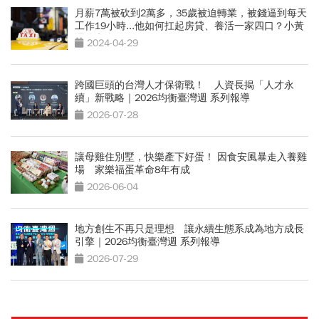
月薪7萬被砍到2萬多，35歲被迫轉業，被錢逼到每天
工作19小時...他如何扛起房貸、養活一家四口？小黃
運將翻身啟示
2024-04-29
跨國巨頭的台灣人才保衛戰！ 人資長揭「人才永
續」新戰略｜2026均衡臺灣週 系列報導
2026-07-28
讓母雞住別墅，快樂產下好蛋！ 因食安風暴走入養雞
場 家樂福蛋革命8年有成
2026-06-04
地方創生不再只是理想 讓永續生態系成為地方成長
引擎｜2026均衡臺灣週 系列報導
2026-07-29