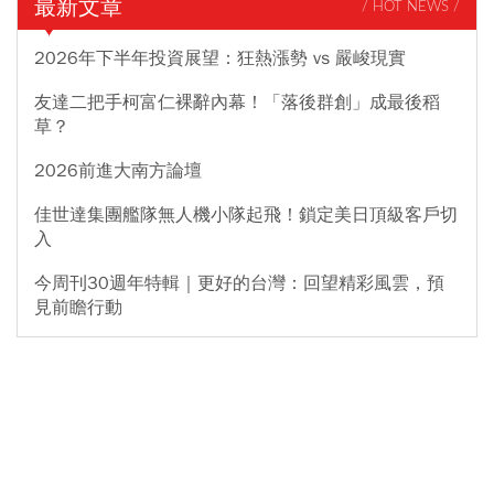
最新文章
/ HOT NEWS /
2026年下半年投資展望：狂熱漲勢 vs 嚴峻現實
友達二把手柯富仁裸辭內幕！「落後群創」成最後稻
草？
2026前進大南方論壇
佳世達集團艦隊無人機小隊起飛！鎖定美日頂級客戶切
入
今周刊30週年特輯｜更好的台灣：回望精彩風雲，預
見前瞻行動