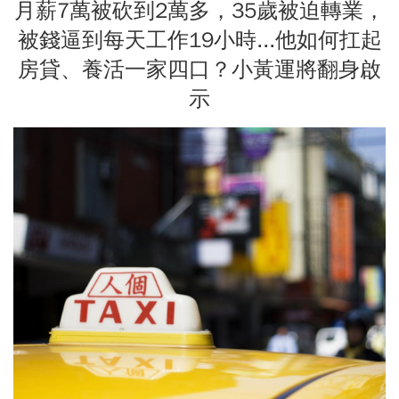
月薪7萬被砍到2萬多，35歲被迫轉業，
被錢逼到每天工作19小時...他如何扛起
房貸、養活一家四口？小黃運將翻身啟
示