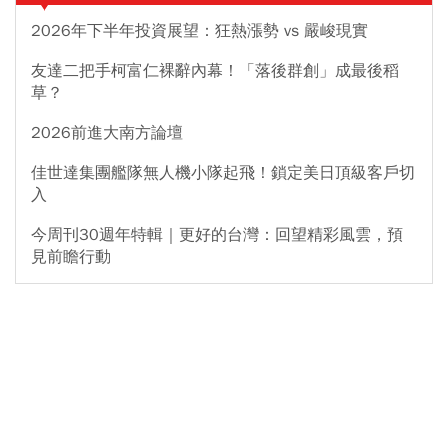
2026年下半年投資展望：狂熱漲勢 vs 嚴峻現實
友達二把手柯富仁裸辭內幕！「落後群創」成最後稻
草？
2026前進大南方論壇
佳世達集團艦隊無人機小隊起飛！鎖定美日頂級客戶切
入
今周刊30週年特輯｜更好的台灣：回望精彩風雲，預
見前瞻行動