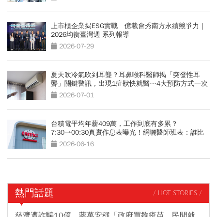
上市櫃企業揭ESG實戰 億載會秀南方永續競爭力｜
2026均衡臺灣週 系列報導
2026-07-29
夏天吹冷氣吹到耳聾？耳鼻喉科醫師揭「突發性耳
聾」關鍵警訊，出現1症狀快就醫…4大預防方式一次
看
2026-07-01
台積電平均年薪409萬，工作到底有多累？
7:30→00:30真實作息表曝光！網曬醫師班表：誰比
較操？
2026-06-16
熱門話題
/ HOT STORIES /
慈濟遭詐騙10億，蔣萬安稱「政府買夠疫苗，民間就