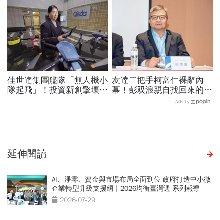
城河創造超高毛利率
績、罕見抱屈自家股票：真
的被低估了
佳世達集團艦隊「無人機小
友達二把手柯富仁裸辭內
隊起飛」！投資新創擎壤、
幕！彭双浪親自找回來的接
翔隆，總座親督軍養大精
班人，為何最後撕破臉？
Ads by
兵：鎖定美日頂級客戶切入
「落後群創」成最後稻草？
延伸閱讀
AI、淨零、資金與市場布局全面到位 政府打造中小微
企業轉型升級支援網｜2026均衡臺灣週 系列報導
2026-07-29