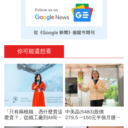
你可能還想看
「只有兩根鐵，憑什麼賣這
中美晶(5483)股價
麼貴？」從鐵工廠到AI伺服
279.5→150元半個月腰
器滑軌霸主，川湖靠四大護
斬，徐秀蘭端出Q2好成