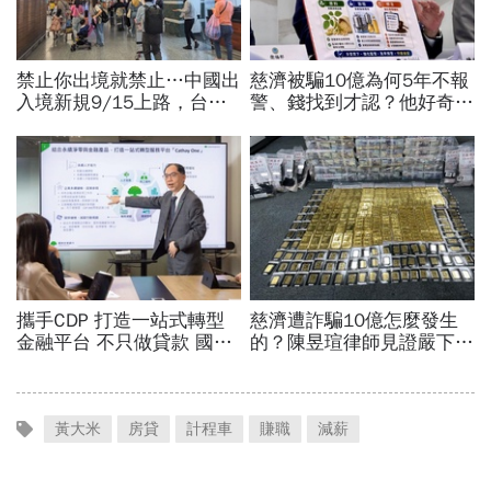
黃大米
房貸
計程車
賺職
減薪