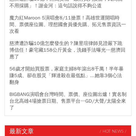
不用採購」！謝金河：這句話說得不夠公道
魔力紅Maroon 5演唱會8/11搶票！高雄世運開唱時
間、票價座位圖、理想國會員優先購、拓元售票資訊一
次看
慈濟遭詐騙10億怎麼發生的？陳昱瑄律師見證嚴下跪
博信任！豪宅藏158公斤黃金，洗錢手法曝光…慈濟回
應了
56歲才開始買股票，家庭主婦8年滾出8千萬！半年暴
賺5成、卻在股災「輝達殺在最低點」...她靠3個心法
翻身
BIGBANG演唱會台灣時間、票價、座位圖出爐！實名制
台北高雄4場搶票日期、售票平台…GD/大聲/太陽全來
了
最新文章
/ HOT NEWS /