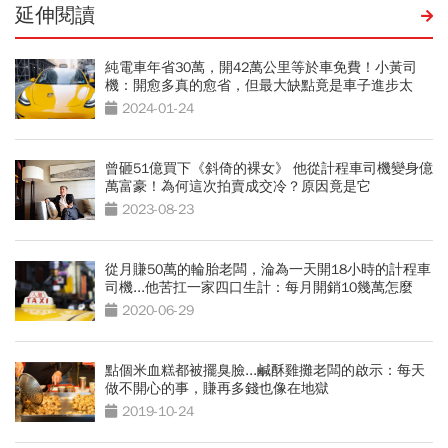
延伸閱讀
純電車年省30萬，開42萬公里等於車免費！小黃司
機：開愈多真的愈省，但最大缺點竟是車子進步太
快？
2024-01-24
曾砸51億買下《斜倚的裸女》 他從計程車司機變身億
萬富豪！為何這次拍賣成交冷？原因竟是它
2023-08-23
從月賺50萬的輪胎老闆，淪為一天開18小時的計程車
司機...他苦扛一家四口生計：每月開銷10幾萬怎麼
省？
2020-06-29
點個米血糕都被擺臭臉...鹹酥雞攤老闆的啟示：每天
做不開心的事，賺再多錢也像在地獄
2019-10-24