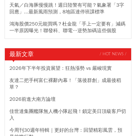
天氣／白海豚慢慢跳！週日陸警有可能？氣象署「3字
回應」...最新風雨預測，8地區達停班課標準
鴻海股價250元能買嗎？杜金龍「手上一定要有」減碼
一半原因曝光！聯發科、聯電…逆勢加碼這些個股
最新文章
/ HOT NEWS /
2026年下半年投資展望：狂熱漲勢 vs 嚴峻現實
友達二把手柯富仁裸辭內幕！「落後群創」成最後稻
草？
2026前進大南方論壇
佳世達集團艦隊無人機小隊起飛！鎖定美日頂級客戶切
入
今周刊30週年特輯｜更好的台灣：回望精彩風雲，預