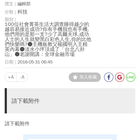
編輯部
科技
100位社會菁英生活大調查睡得越少的
越容易接近成功?你有手機我也有手機,
他們用的是那一支?少了高爾夫球,成功
人士的人生就變黑白彩色人生,你的比他
們快樂嗎?●主機板教父楊國明入主精
英內幕●淡水小坪頂成了「台北八卦
山」●老謝開講：全球金融市場
2016-05-31 06:45
+A
-A
加入收藏
請下載附件
請下載附件