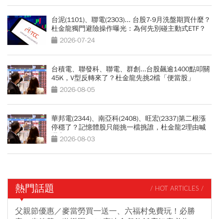
台泥(1101)、聯電(2303)... 台股7-9月洗盤期買什麼？
杜金龍獨門避險操作曝光：為何先別碰主動式ETF？
2026-07-24
台積電、聯發科、聯電、群創...台股飆逾1400點叩關
45K，V型反轉來了？杜金龍先挑2檔「便當股」
2026-08-05
華邦電(2344)、南亞科(2408)、旺宏(2337)第二根漲
停穩了？記憶體股只能挑一檔挑誰，杜金龍2理由喊
選它
2026-08-03
熱門話題
/ HOT ARTICLES /
父親節優惠／麥當勞買一送一、六福村免費玩！必勝