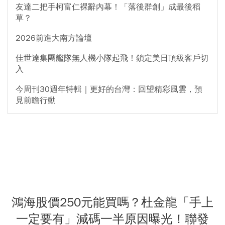
友達二把手柯富仁裸辭內幕！「落後群創」成最後稻
草？
2026前進大南方論壇
佳世達集團艦隊無人機小隊起飛！鎖定美日頂級客戶切
入
今周刊30週年特輯｜更好的台灣：回望精彩風雲，預
見前瞻行動
鴻海股價250元能買嗎？杜金龍「手上
一定要有」減碼一半原因曝光！聯發