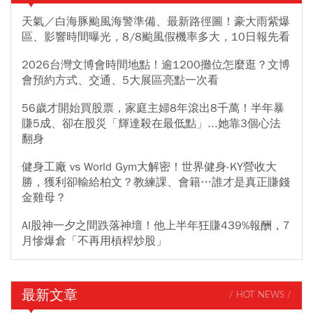
天氣／白海豚颱風海警準備、最新路徑圖！豪大雨紫爆
區、影響時間曝光，8/8颱風假機率多大，10日報先看
2026台灣文博會時間地點！逾1200攤位怎麼逛？文博
會預約方式、交通、5大展區亮點一次看
56歲才開始買股票，家庭主婦8年滾出8千萬！半年暴
賺5成、卻在股災「輝達殺在最低點」...她靠3個心法
翻身
健身工廠 vs World Gym大解密！世界健身-KY營收大
勝，獲利卻輸給柏文？教練課、會籍…誰才是真正賺錢
金雞母？
AI股神一夕之間跌落神壇！他上半年狂賺439%報酬，7
月慘爆倉「不再用槓桿炒股」
最新文章
/ HOT NEWS /