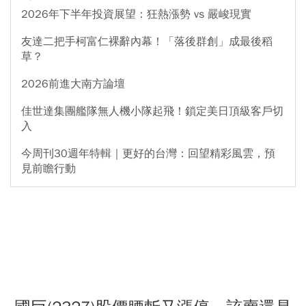
2026年下半年投資展望：狂熱漲勢 vs 嚴峻現實
友達二把手柯富仁裸辭內幕！「落後群創」成最後稻
草？
2026前進大南方論壇
佳世達集團艦隊無人機小隊起飛！鎖定美日頂級客戶切
入
今周刊30週年特輯｜更好的台灣：回望精彩風雲，預
見前瞻行動