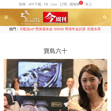
0
熱門：
月配息etf
勞保退休金
00939
勞保年金試算
存股名單
寶島六十