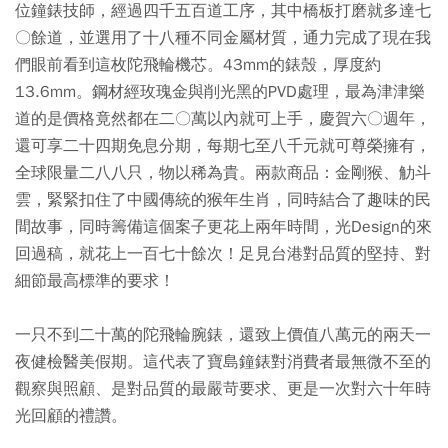
位鐘錶技師，經過四千五百道工序，其中橋板打磨就多達七
〇餘道，並選用了十八種不同金屬材質，通力完成了現在我
們眼前看到這枚陀飛輪機芯。43mm的錶殼，厚度約
13.6mm。鋼材經玫瑰金與削光黑的PVD處理，最為津津樂
道的是價格竟然都在二〇萬以內就可上手，慶賀六〇週年，
還可享二十四期免息分期，每期七至八千元就可尊榮擁有，
全球限量二八八只，物以稀為貴。兩款商品：金剛猴、觔斗
雲，緊緊扣住了中國傳統的猴年生肖，同時結合了趣味的民
間故事，同時籌備這個案子更花上兩年時間，光Design的來
回過稿，就花上一百七十餘次！足見台港對品質的堅持、對
細節最高標準的要求！
一只不到二十萬的陀飛輪腕錶，還致上價值八萬元的兩天一
夜健檢醫美假期。這代表了寶島鐘錶對消費者最無微不至的
觀察與照顧、是對品質的最嚴苛要求、更是一次對六十年時
光回顧的禮讚。