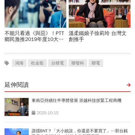
鴻海
杜金龍
台積電
聯發科
聯電
延伸閱讀
東南亞持續往半導體發展 崇越科技抓緊工程商機
2025-10-15
誰擋BNT？「大小姐說，你還是不要買了」…郭台銘