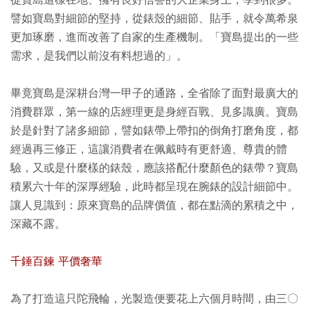
從寶島這樣在地、擁有良好信譽的大企業身上，學到很多。
譬如寶島對細節的堅持，從錶殼的細節、貼手，就令萬希泉
更加琢磨，進而改善了自家的生產機制。「寶島提出的一些
需求，是我們以前沒有料想過的」。
畢竟寶島是深耕台灣一甲子的通路，全省除了面對最廣大的
消費群眾，第一線的店經理更是身經百戰、見多識廣。寶島
於是針對了諸多細節，譬如錶帶上帶扣的倒角打磨角度，都
經過再三修正，這讓消費者在佩戴時有更舒適、尊貴的體
驗，又或是什麼樣的錶殼，應該搭配什麼顏色的錶帶？寶島
積累六十年的深厚經驗，此時都呈現在腕錶的設計細節中。
讓人見識到：原來寶島的品牌價值，都在點滴的累積之中，
深藏不露。
千錘百鍊 平價奢華
為了打造這只陀飛輪，光製造便要花上六個月時間，由三〇