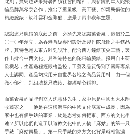
此刻，寶島鐘錶秉持著回饋社會的精神，與新銳的華人陀飛
輪品牌萬希泉合作，推出了重量級、高工藝、卻親民價位的
精緻腕錶：觔斗雲和金剛猴，應景了丙申猴年主題。
認識這只腕錶的底蘊之前，必須先來認識萬希泉，這個於二
〇一〇年創立，為香港首級專門設計及製作陀飛輪之手錶品
牌，其特色是以東方雕刻設計、配合西方鐘錶頂尖工藝，製
作出揉合中西文化、具香港特色的陀飛輪腕錶。採用自主研
發機芯，生產過程經嚴格監控，工藝及品質得到了國際專業
人士認同。產品均採用來自世界各地之高品質用料，由一個
微小部件、到組裝整只成錶、都經精心鋪排。
而萬希泉的品牌創立人沈慧林先生，家中原是中國五大木雕
收藏家之一，他是在這樣濃厚的中國文化底蘊中成長，因為
家中也有個手錶的事業，於是思考如何把東、西方的文化串
連？所以他們創造了以道教文化中的人物「麻姑」的第一只
手錶「麻姑壽星」。第一只手錶的東方文化背景就相當濃