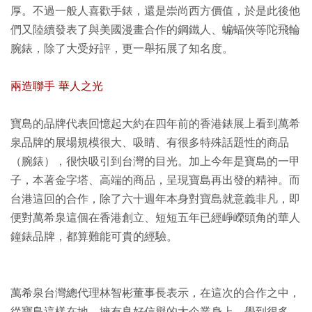
厚。不過一般人喜歡手錶，還是崇尚西方價值，於是此後他
們又陸續發表了與美國漫畫合作的鋼鐵人、蝙蝠俠等陀飛輪
腕錶，除了大受好評，更一舉拓展了知名度。
兩造聯手 華人之光
寶島的品牌代表回憶起大約在四年前的香港錶展上看到萬希
泉品牌的展場規模很大、吸睛、有很多特殊話題性的商品
（腕錶），很快吸引到台灣的目光。加上今年是寶島的一甲
子，本著金字塔、高端的商品，呈現寶島再出發的精神。而
台港這回的合作，除了六十週年本身對寶島就意義非凡，即
便對萬希泉這個在香港創立、短短五年已經崢嶸頭角的華人
鐘錶品牌，都算難能可貴的經驗。
萬希泉台灣總代理林智彬董事長表示，在這次的合作之中，