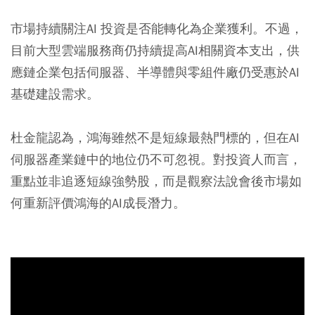
市場持續關注AI 投資是否能轉化為企業獲利。不過，
目前大型雲端服務商仍持續提高AI相關資本支出，供
應鏈企業包括伺服器、半導體與零組件廠仍受惠於AI
基礎建設需求。
杜金龍認為，鴻海雖然不是短線最熱門標的，但在AI
伺服器產業鏈中的地位仍不可忽視。對投資人而言，
重點並非追逐短線強勢股，而是觀察法說會後市場如
何重新評價鴻海的AI成長潛力。