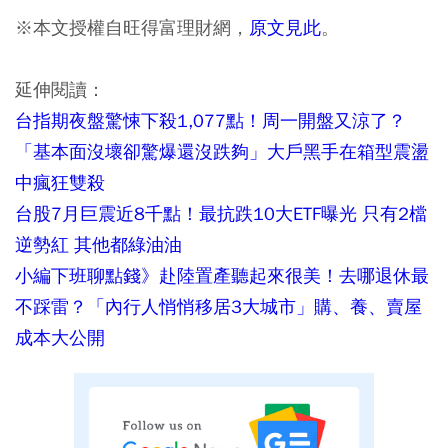
※本文授權自旺得富理財網，
原文見此
。
延伸閱讀：
台指期夜盤驚悚下殺1,077點！周一開盤又涼了？
「基本面沒壞卻驚爆還沒跌夠」大戶黑手在箱型震盪
中瘋狂雙殺
台股7月巨震近8千點！最抗跌10大ETF曝光 只有2檔
逆勢紅 其他都綠油油
小編下班聊點錢》赴陸置產聽起來很美！去哪退休最
不踩雷？「內行人悄悄移居3大城市」購、養、賣屋
成本大公開