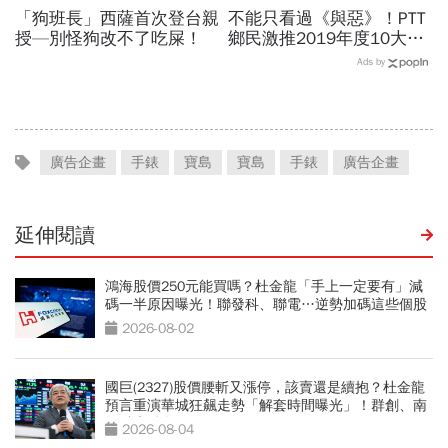
「狗班長」西薩首次登台親
不能只看過《與惡》！PTT
授—別怪狗改不了吃屎！
鄉民激推2019年度10大台
劇 其他9部你看過嗎？
Ads by
廣告企畫
手錶
寶島
寶島
手錶
廣告企畫
延伸閱讀
鴻海股價250元能買嗎？杜金龍「手上一定要有」減
碼一半原因曝光！聯發科、聯電…逆勢加碼這些個股
2026-08-02
國巨(2327)股價腰斬又漲停，該賣還是續抱？杜金龍
預言重演華城狂飆走勢「解套時間曝光」！群創、南
亞科也點名
2026-08-04