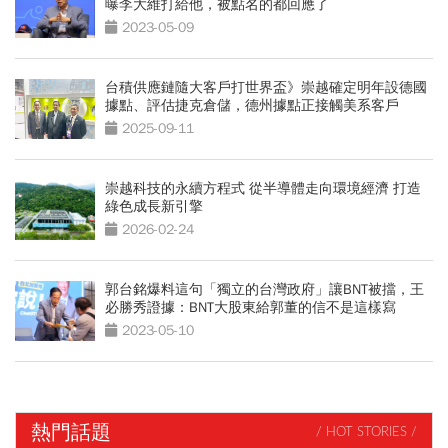
曝李大維打給他，被點名的都回應了
2023-05-09
台積供應鏈隨大客戶打世界盃》崇越確定明年設德國
據點、評估捷克倉儲，德州據點正接觸美系客戶
2025-09-11
崇越科技的永續方程式 從半導體走向環境經濟 打造
綠色成長新引擎
2026-02-24
郭台銘爆料這句「獨立的台灣政府」讓BNT被擋，王
必勝秀證據：BNT大股東給郭董的信不是這樣寫
2023-05-10
熱門話題
/ HOT STORIES /