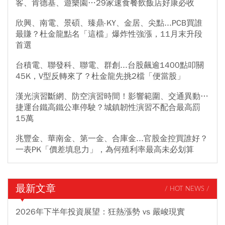
客、肯德基、遊樂園…29家速食餐飲飯店好康必收
欣興、南電、景碩、臻鼎-KY、金居、尖點...PCB買誰
最賺？杜金龍點名「這檔」爆炸性強漲，11月末升段
首選
台積電、聯發科、聯電、群創...台股飆逾1400點叩關
45K，V型反轉來了？杜金龍先挑2檔「便當股」
漢光演習斷網、防空演習時間！影響範圍、交通異動…
捷運台鐵高鐵公車停駛？城鎮韌性演習不配合最高罰
15萬
兆豐金、華南金、第一金、合庫金...官股金控買誰好？
一表PK「價差填息力」，為何殖利率最高未必划算
最新文章
/ HOT NEWS /
2026年下半年投資展望：狂熱漲勢 vs 嚴峻現實