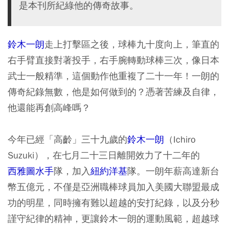
是本刊所紀綠他的傳奇故事。
鈴木一朗
走上打擊區之後，球棒九十度向上，筆直的
右手臂直接對著投手，右手腕轉動球棒三次，像日本
武士一般精準，這個動作他重複了二十一年！一朗的
傳奇紀錄無數，他是如何做到的？憑著苦練及自律，
他還能再創高峰嗎？
今年已經「高齡」三十九歲的
鈴木一朗
（Ichiro
Suzuki），在七月二十三日離開效力了十二年的
西雅圖水手
隊，加入
紐約洋基
隊。一朗年薪高達新台
幣五億元，不僅是亞洲職棒球員加入美國大聯盟最成
功的明星，同時擁有難以超越的安打紀錄，以及分秒
謹守紀律的精神，更讓鈴木一朗的運動風範，超越球