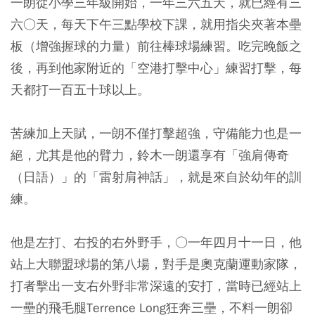
一朗從小學三年級開始，一年三六五天，就已經有三
六○天，每天下午三點學校下課，就用指尖夾著本壘
板（增強握球的力量）前往棒球場練習。吃完晚飯之
後，再到他家附近的「空港打擊中心」練習打擊，每
天都打一百五十球以上。
苦練加上天賦，一朗不僅打擊超強，守備能力也是一
絕，尤其是他的臂力，鈴木一朗還享有「強肩傳奇
（日語）」的「雷射肩神話」，就是來自於幼年的訓
練。
他是左打、右投的右外野手，○一年四月十一日，他
站上大聯盟球場的第八場，對手是奧克蘭運動家隊，
打者擊出一支右外野非常深遠的安打，當時已經站上
一壘的飛毛腿Terrence Long狂奔三壘，不料一朗卻