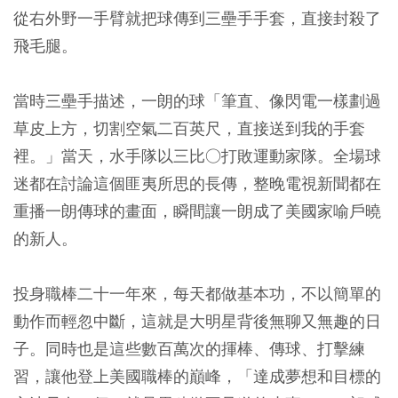
從右外野一手臂就把球傳到三壘手手套，直接封殺了
飛毛腿。
當時三壘手描述，一朗的球「筆直、像閃電一樣劃過
草皮上方，切割空氣二百英尺，直接送到我的手套
裡。」當天，水手隊以三比○打敗運動家隊。全場球
迷都在討論這個匪夷所思的長傳，整晚電視新聞都在
重播一朗傳球的畫面，瞬間讓一朗成了美國家喻戶曉
的新人。
投身職棒二十一年來，每天都做基本功，不以簡單的
動作而輕忽中斷，這就是大明星背後無聊又無趣的日
子。同時也是這些數百萬次的揮棒、傳球、打擊練
習，讓他登上美國職棒的巔峰，「達成夢想和目標的