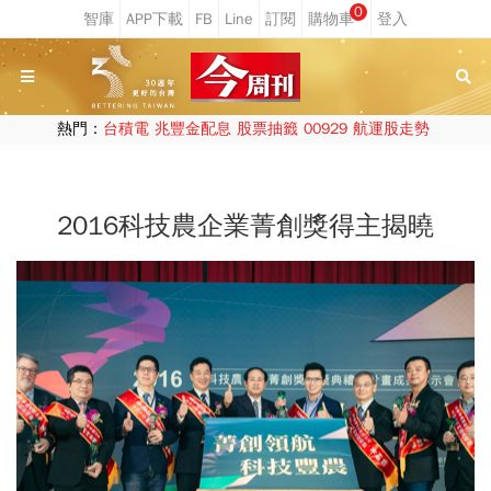
0
熱門：
台積電
兆豐金配息
股票抽籤
00929
航運股走勢
2016科技農企業菁創獎得主揭曉