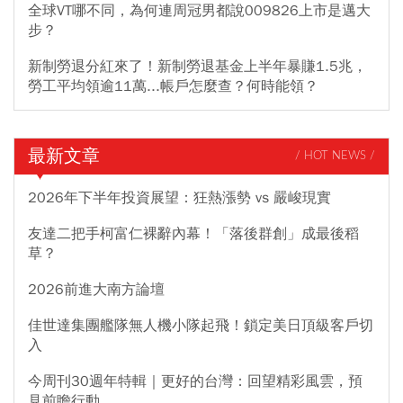
全球VT哪不同，為何連周冠男都說009826上市是邁大
步？
新制勞退分紅來了！新制勞退基金上半年暴賺1.5兆，
勞工平均領逾11萬...帳戶怎麼查？何時能領？
最新文章
/ HOT NEWS /
2026年下半年投資展望：狂熱漲勢 vs 嚴峻現實
友達二把手柯富仁裸辭內幕！「落後群創」成最後稻
草？
2026前進大南方論壇
佳世達集團艦隊無人機小隊起飛！鎖定美日頂級客戶切
入
今周刊30週年特輯｜更好的台灣：回望精彩風雲，預
見前瞻行動