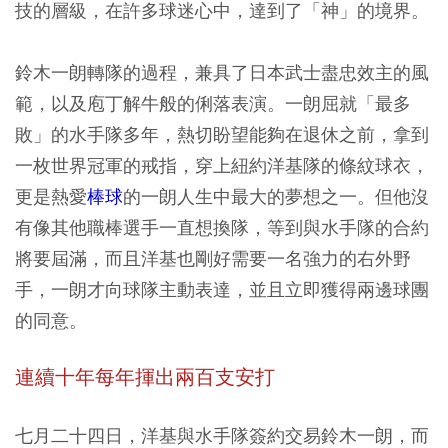
技的層級，在許多球迷心中，達到了「神」的境界。
鈴木一朗轉隊的過程，兼具了日本武士盡忠效主的風
範，以及庖丁解牛般的俐落表演。一朗屈就「最多
敗」的水手隊多年，熱切盼望能夠在退休之前，拿到
一枚世界冠軍的戒指，穿上紐約洋基隊的條紋球衣，
更是熱愛
棒球
的一朗人生中最大的夢想之一。但他沒
有像其他職棒選手一直想換隊，等到與水手隊的合約
將要屆滿，而且洋基也剛好需要一名強力的右外野
手，一朗才向球隊主動表達，並且立即獲得兩邊球團
的同意。
連續十年每年揮出兩百支安打
七月二十四日，洋基與水手隊簽約交易鈴木一朗，而