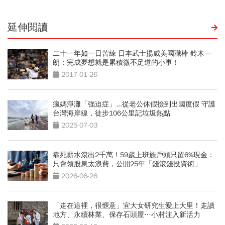
延伸閱讀
二十一年如一日苦練 日本武士揚威美國職棒 鈴木一
朗：完成夢想就是累積微不足道的小事！
2017-01-26
瘋媽淨灘「強迫症」...從老公休假撿到出國度假 守護
台灣海岸線，徒步106公里記垃圾熱點
2025-07-03
靠死薪水滾出2千萬！59歲上班族戶頭只留6%現金：
只會領股息太浪費，公開25年「錢滾錢投資術」
2026-06-26
「走在這裡，很愜意」宜大女研究生愛上大里！走讀
地方、永續林業、保存石頭屋…小村注入新活力