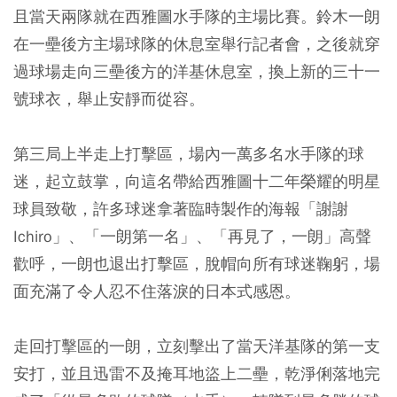
且當天兩隊就在西雅圖水手隊的主場比賽。鈴木一朗
在一壘後方主場球隊的休息室舉行記者會，之後就穿
過球場走向三壘後方的洋基休息室，換上新的三十一
號球衣，舉止安靜而從容。
第三局上半走上打擊區，場內一萬多名水手隊的球
迷，起立鼓掌，向這名帶給西雅圖十二年榮耀的明星
球員致敬，許多球迷拿著臨時製作的海報「謝謝
Ichiro」、「一朗第一名」、「再見了，一朗」高聲
歡呼，一朗也退出打擊區，脫帽向所有球迷鞠躬，場
面充滿了令人忍不住落淚的日本式感恩。
走回打擊區的一朗，立刻擊出了當天洋基隊的第一支
安打，並且迅雷不及掩耳地盜上二壘，乾淨俐落地完