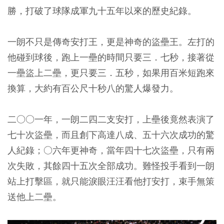
勝，打破了球隊成軍九十五年以來的歷史紀錄。
一朗不只是傳奇安打王，更是神奇的盜壘王。左打的
他碰到球後，跑上一壘的時間只要三．七秒，接著從
一壘盜上二壘，更只要三．五秒，如果用百米短跑來
換算，大約有百公尺十秒八的驚人爆發力。
二○○一年，一朗二四二支安打，上壘後竟然表演了
七十次盜壘，而且創下高達八成、五十六次成功的驚
人紀錄；○六年更神奇，當年四十七次盜壘，只有兩
次失敗，其餘四十五次全部成功。難怪投手看到一朗
站上打擊區，就只能淚眼汪汪看他打安打，束手無策
送他上二壘。