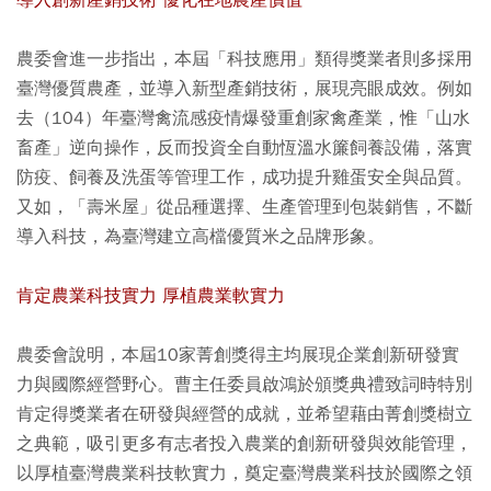
導入創新產銷技術 優化在地農產價值
農委會進一步指出，本屆「科技應用」類得獎業者則多採用
臺灣優質農產，並導入新型產銷技術，展現亮眼成效。例如
去（104）年臺灣禽流感疫情爆發重創家禽產業，惟「山水
畜產」逆向操作，反而投資全自動恆溫水簾飼養設備，落實
防疫、飼養及洗蛋等管理工作，成功提升雞蛋安全與品質。
又如，「壽米屋」從品種選擇、生產管理到包裝銷售，不斷
導入科技，為臺灣建立高檔優質米之品牌形象。
肯定農業科技實力 厚植農業軟實力
農委會說明，本屆10家菁創獎得主均展現企業創新研發實
力與國際經營野心。曹主任委員啟鴻於頒獎典禮致詞時特別
肯定得獎業者在研發與經營的成就，並希望藉由菁創獎樹立
之典範，吸引更多有志者投入農業的創新研發與效能管理，
以厚植臺灣農業科技軟實力，奠定臺灣農業科技於國際之領