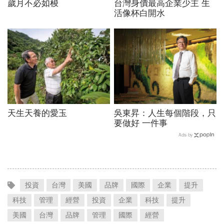
歲月不必如梭
台灣身價最高企業少主 生
活像杯白開水
天生天養的愛玉
吳東昇：人生每個階段，只
要做好 一件事
Ads by
投資
台灣
美國
品牌
國際
企業
提升
科技
管理
經營
投資
企業
科技
提升
美國
台灣
品牌
管理
國際
經營