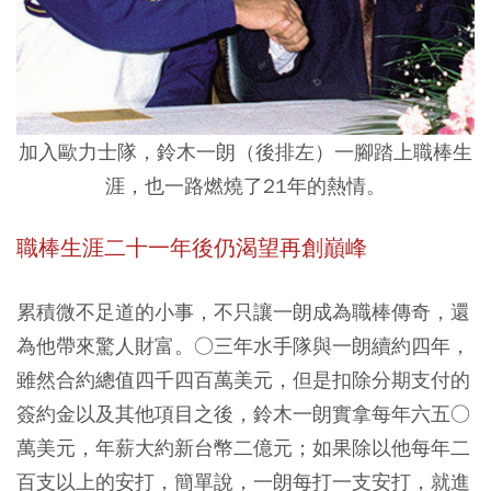
加入歐力士隊，鈴木一朗（後排左）一腳踏上職棒生
涯，也一路燃燒了21年的熱情。
職棒生涯二十一年後仍渴望再創巔峰
累積微不足道的小事，不只讓一朗成為職棒傳奇，還
為他帶來驚人財富。○三年水手隊與一朗續約四年，
雖然合約總值四千四百萬美元，但是扣除分期支付的
簽約金以及其他項目之後，鈴木一朗實拿每年六五○
萬美元，年薪大約新台幣二億元；如果除以他每年二
百支以上的安打，簡單說，一朗每打一支安打，就進