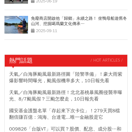
2025-06-19
免廢商店開啟他「歸鄉」永續之路！ 坐鴨母船遊舊冬
山河、挖掘噶瑪蘭文化傳承…
2025-09-11
熱門話題
/ HOT ARTICLES /
天氣／白海豚颱風最新路徑圖「陸警準備」！豪大雨紫
爆影響時間曝光，颱風假機率多大，10日報先看
天氣／白海豚颱風最新路徑！北北基桃暴風圈侵襲率曝
光、8/7颱風假？三颱怎麼走，10日報先看
國安基金護盤名單「存起來下次卡位」！279天買8檔
翻倍賺百億：鴻海、台達電...唯一金融股是它
009826「台版VT」可以買？股價、配息、成分股…和