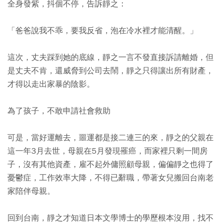
全身發紫，抖個不停，告訴靜之：
「爸爸說我不乖，要我反省，泡在冷水裡才能清醒。」
這次，丈夫踩到她的底線，靜之一言不發直接訴請離婚，但
是丈夫不肯，還威脅到公司去鬧，靜之只得讓出所有財產，
才得以走出家暴的陰影。
為了孩子，不敢申請社會救助
可是，當好運離去，噩運都是接二連三的來，靜之的父親在
這一年3月去世，母親在5月發現罹癌，而家裡只剩一間房
子，沒有其他資產，雇不起外傭照顧母親，偏偏靜之也得了
憂鬱症，工作效率大降，不得已辭職，帶著女兒搬回台南老
家陪伴母親。
回到台南，靜之才知道日本文學博士的學歷根本沒用，找不