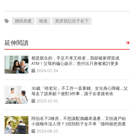
贈與房產
啃老
買房登記兒子名下
延伸閱讀
都是親生的，手足不孝又啃老，我卻被家裡當成
ATM！父母的偏心啟示：愈付出只會被索討更多
2024-07-24
30歲「啃老兒」不工作一直要錢、女兒身心障礙...父
母走了誰來顧？做對3件事，讓子女老後有依
2023-10-31
阿伯名下2棟房，不想讓配偶繼承遺產，又怕過戶給
小孩晚年沒人理？1招預防子女不孝「隨時能把房產
拿回來」
2023-08-10