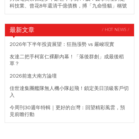
科技業、曾花8年還清千億債務，搏「九命怪貓」稱號
最新文章
/ HOT NEWS /
2026年下半年投資展望：狂熱漲勢 vs 嚴峻現實
友達二把手柯富仁裸辭內幕！「落後群創」成最後稻
草？
2026前進大南方論壇
佳世達集團艦隊無人機小隊起飛！鎖定美日頂級客戶切
入
今周刊30週年特輯｜更好的台灣：回望精彩風雲，預
見前瞻行動