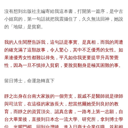
沒有想到出版社主編寄給我這本書，打開第一篇序，是中古
小姐寫的，第一句話就把我震攝住了，久久無法回神，她說
的「地獄」是貧窮。
我的人生閱歷告訴我，這句話是事實、是真相，而我的周遭
的確充滿了這類故事，令人驚心，其中不乏優秀的女性。如
果連優秀女性都難以倖免，平凡如你我更要提早升高警覺
性，因為一旦不慎掉入貧窮，要脫貧翻身是極其困難的事。
留日博士，命運急轉直下
靜之出身在台南大家族的一個旁支，親戚不是醫師就是律師
與司法官，在這樣的家族長大，想當然爾她受到良好的教
育，而靜之的資質頂尖、認真念書，一路考上第一志願，自
台大畢業後，直接到日本念一流大學、研究所，拿到博士學
位，光耀門楣。回到台灣後，進入日商大企業任職，並和相