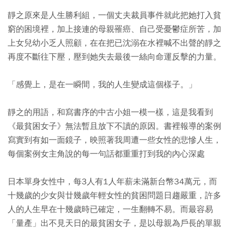
靜之原來是人生勝利組，一個丈夫裁員事件就此把她打入貧
窮的困境裡，加上接連的母親罹癌、自己受憂鬱症所苦，加
上女兒幼小乏人照顧，在在把已沈溺在水裡喊不出聲的靜之
再度不斷往下壓，壓到她失去最後一絲向命運反擊的力量。
「感覺上，是在一瞬間，我的人生變成這個樣子。」
靜之的用語，和寫書序的中古小姐一模一樣，這是我看到
《最貧困女子》無法暫且放下不讀的原因。書裡報導的案例
寫實到有如一面鏡子，映照著我周遭一些女性的悲慘人生，
每個案例女主角說的每一句話都重重打到我的內心深處
日本單身女性中，每3人有1人年薪未滿新台幣34萬元，而
十幾歲的少女與廿幾歲年輕女性的貧困問題日趨嚴重，許多
人的人生早在十幾歲時已確定，一生翻轉不易。而最容易
「量產」出不見天日的最貧困女子，是以母親為戶長的單親