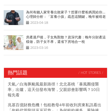
為何有錢人家常養出敗家子？想要什麼爸媽買給你...
心理師分析：「富養小孩」疏忽這關鍵，晚年被啃老
2023-04-18
房產過戶後，子女鳥獸散？資深代書：晚年分財產這
樣做，防子女不孝，還省下房地合一稅
2023-03-16
熱門話題
/ HOT STORIES /
天氣／白海豚颱風最新路徑！北北基桃「暴風圈侵襲
率」出爐，這天估發布海警，父親節會影響嗎？10日
報先看
兆基百億財務危機！包租教母4年前收到房東私訊看出
「包租代管龍頭岌岌可危」：為何租約越多，風險越