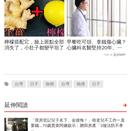
檸檬搭配它，臉上斑點全部
早餐吃可頌、拿鐵傷心臟？
消失了，小肚子都變平坦了
心臟科名醫堅持20年、早
上9點前不做「5件事」：
Ads by
喝咖啡前先喝「這1杯」更
護心
台灣
日子
物價
台灣
物價
日子
延伸閱讀
「買房登記兒子名下、金後悔！」啃老兒不工作一直
要錢...70歲賣菜阿嬤啟示：贈與房產「2做法防不孝
子」