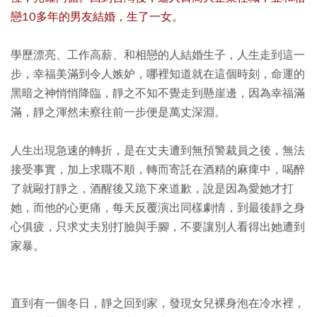
戀10多年的男友結婚，生了一女。
學歷漂亮、工作高薪、和相戀的人結婚生子，人生走到這一
步，幸福美滿到令人嫉妒，哪裡知道就在這個時刻，命運的
黑暗之神悄悄降臨，靜之不知不覺走到懸崖邊，因為幸福滿
滿，靜之渾然未察往前一步便是萬丈深淵。
人生出現急速的轉折，是在丈夫遭到無預警裁員之後，無法
接受事實，加上求職不順，轉而寄託在酒精的麻痺中，喝醉
了就毆打靜之，酒醒後又跪下來道歉，說是因為愛她才打
她，而他的心更痛，每天反覆演出同樣劇情，到最後靜之身
心俱疲，只求丈夫別打臉與手腳，不要讓別人看得出她遭到
家暴。
直到有一個冬日，靜之回到家，發現女兒裸身泡在冷水裡，