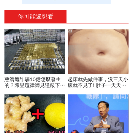
你可能還想看
PR
慈濟遭詐騙10億怎麼發生
起床就先做件事，沒三天小
的？陳昱瑄律師見證嚴下跪
腹就不見了! 肚子一天天變
博信任！豪宅藏158公斤黃
小！
金，洗錢手法曝光…慈濟回
PR
應了