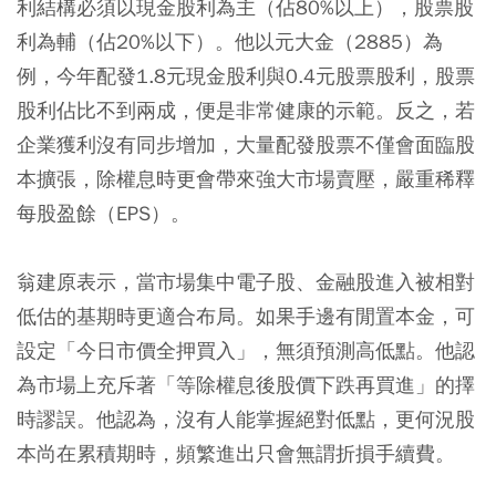
利結構必須以現金股利為主（佔80%以上），股票股
利為輔（佔20%以下）。他以元大金（2885）為
例，今年配發1.8元現金股利與0.4元股票股利，股票
股利佔比不到兩成，便是非常健康的示範。反之，若
企業獲利沒有同步增加，大量配發股票不僅會面臨股
本擴張，除權息時更會帶來強大市場賣壓，嚴重稀釋
每股盈餘（EPS）。
翁建原表示，當市場集中電子股、金融股進入被相對
低估的基期時更適合布局。如果手邊有閒置本金，可
設定「今日市價全押買入」，無須預測高低點。他認
為市場上充斥著「等除權息後股價下跌再買進」的擇
時謬誤。他認為，沒有人能掌握絕對低點，更何況股
本尚在累積期時，頻繁進出只會無謂折損手續費。