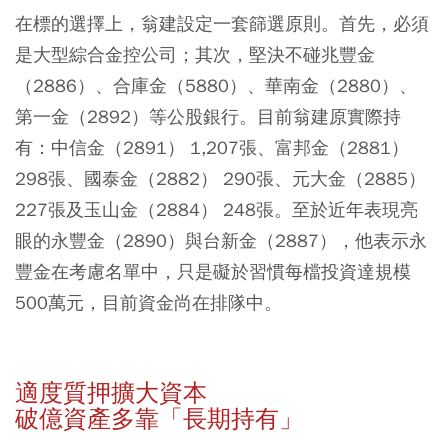
在標的選擇上，翁建設定一套篩選原則。首先，必須
是大型綜合金控公司；其次，堅決不碰兆豐金
（2886）、合庫金（5880）、華南金（2880）、
第一金（2892）等公股銀行。目前翁建原實際持
有：
中信金（2891）
1,207張、
富邦金（2881）
298張、
國泰金（2882）
290張、
元大金（2885）
227張及
玉山金（2884）
248張。至於近年表現亮
眼的
永豐金（2890）
與
台新金（2887）
，他表示永
豐金在考慮名單中，只是礙於習慣每檔投資達規模
500萬元，目前資金尚在排隊中。
適度質押擴大資本
破億資產多靠「長期持有」