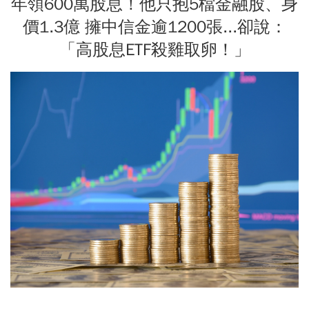
年領600萬股息！他只抱5檔金融股、身
價1.3億 擁中信金逾1200張...卻說：
「高股息ETF殺雞取卵！」