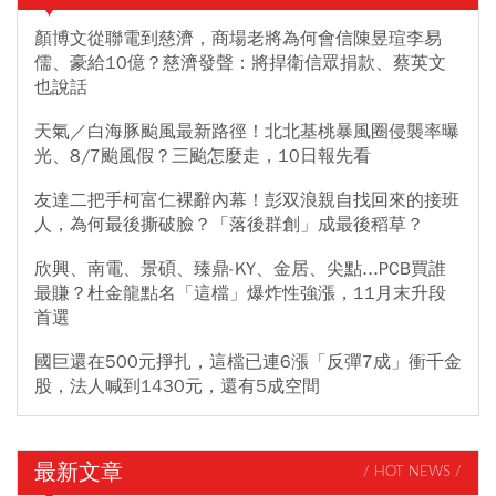
顏博文從聯電到慈濟，商場老將為何會信陳昱瑄李易
儒、豪給10億？慈濟發聲：將捍衛信眾捐款、蔡英文
也說話
天氣／白海豚颱風最新路徑！北北基桃暴風圈侵襲率曝
光、8/7颱風假？三颱怎麼走，10日報先看
友達二把手柯富仁裸辭內幕！彭双浪親自找回來的接班
人，為何最後撕破臉？「落後群創」成最後稻草？
欣興、南電、景碩、臻鼎-KY、金居、尖點...PCB買誰
最賺？杜金龍點名「這檔」爆炸性強漲，11月末升段
首選
國巨還在500元掙扎，這檔已連6漲「反彈7成」衝千金
股，法人喊到1430元，還有5成空間
最新文章
/ HOT NEWS /