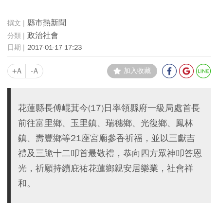
縣市熱新聞
政治社會
2017-01-17 17:23
+A
-A
加入收藏
花蓮縣長傅崐萁今(17)日率領縣府一級局處首長
前往富里鄉、玉里鎮、瑞穗鄉、光復鄉、鳳林
鎮、壽豐鄉等21座宮廟參香祈福，並以三獻吉
禮及三跪十二叩首最敬禮，恭向四方眾神叩答恩
光，祈願持續庇祐花蓮鄉親安居樂業，社會祥
和。