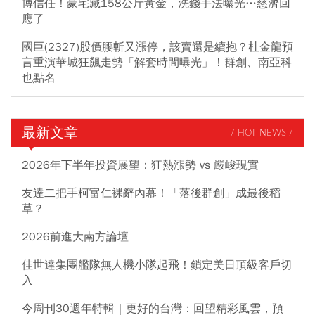
博信任！豪宅藏158公斤黃金，洗錢手法曝光…慈濟回
應了
國巨(2327)股價腰斬又漲停，該賣還是續抱？杜金龍預
言重演華城狂飆走勢「解套時間曝光」！群創、南亞科
也點名
最新文章
/ HOT NEWS /
2026年下半年投資展望：狂熱漲勢 vs 嚴峻現實
友達二把手柯富仁裸辭內幕！「落後群創」成最後稻
草？
2026前進大南方論壇
佳世達集團艦隊無人機小隊起飛！鎖定美日頂級客戶切
入
今周刊30週年特輯｜更好的台灣：回望精彩風雲，預