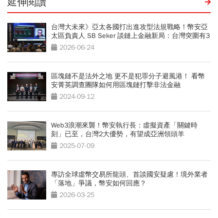
延伸閱讀
台灣大未來》亞太各國打出進攻型法規戰略！幣安亞
太區負責人 SB Seker 談鏈上金融新局：台灣突圍有3
大優勢
2026-06-24
區塊鏈不是法外之地 更不是犯罪分子避風港！ 看幣
安菁英調查團隊如何用區塊鏈打擊非法金融
2024-09-12
Web3浪潮來襲！幣安執行長：虛擬資產「關鍵時
刻」已至，台灣2大優勢，有望成亞洲領頭羊
2025-07-09
專訪全球虛幣交易所龍頭、首談國安疑慮！境外業者
「落地」爭議，幣安如何回應？
2026-03-25