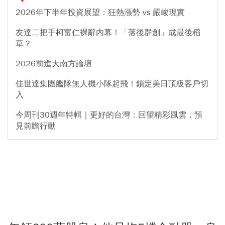
2026年下半年投資展望：狂熱漲勢 vs 嚴峻現實
友達二把手柯富仁裸辭內幕！「落後群創」成最後稻
草？
2026前進大南方論壇
佳世達集團艦隊無人機小隊起飛！鎖定美日頂級客戶切
入
今周刊30週年特輯｜更好的台灣：回望精彩風雲，預
見前瞻行動