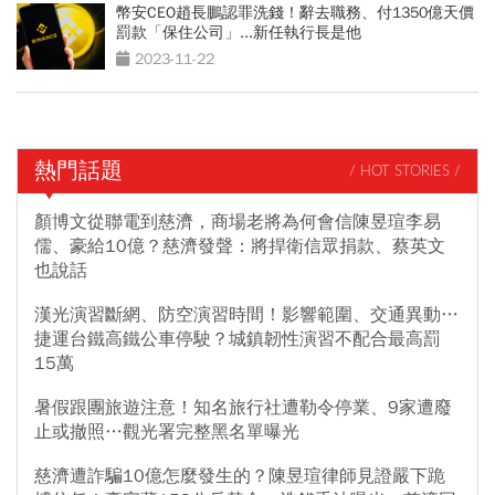
幣安CEO趙長鵬認罪洗錢！辭去職務、付1350億天價
罰款「保住公司」...新任執行長是他
2023-11-22
熱門話題
/ HOT STORIES /
顏博文從聯電到慈濟，商場老將為何會信陳昱瑄李易
儒、豪給10億？慈濟發聲：將捍衛信眾捐款、蔡英文
也說話
漢光演習斷網、防空演習時間！影響範圍、交通異動…
捷運台鐵高鐵公車停駛？城鎮韌性演習不配合最高罰
15萬
暑假跟團旅遊注意！知名旅行社遭勒令停業、9家遭廢
止或撤照…觀光署完整黑名單曝光
慈濟遭詐騙10億怎麼發生的？陳昱瑄律師見證嚴下跪