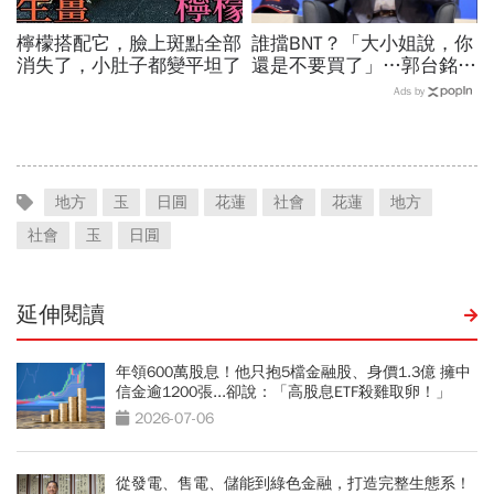
檸檬搭配它，臉上斑點全部
誰擋BNT？「大小姐說，你
消失了，小肚子都變平坦了
還是不要買了」…郭台銘曝
李大維打給他，被點名的都
Ads by
回應了
地方
玉
日㘣
花蓮
社會
花蓮
地方
社會
玉
日㘣
延伸閱讀
年領600萬股息！他只抱5檔金融股、身價1.3億 擁中
信金逾1200張...卻說：「高股息ETF殺雞取卵！」
2026-07-06
從發電、售電、儲能到綠色金融，打造完整生態系！