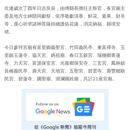
欣逢歲次丁酉年日吉良辰，由傅縣長擔任主祭官，各宮廟主
委及地方士紳陪同獻祭，依序敬獻清香、鮮花、素果、財帛
等，虔心祈求諸神菩薩持續護佑花蓮，消災納福、縣境安
靖。
今日參拜宮廟有富里鄉義聖宮、竹田義民亭、東富禪寺、玉
里鎮玉蓮寺、協天宮、媽祖廟、春日五穀宮、瑞穗鄉青蓮
寺、力天宮、富源保安宮、光復鄉保安寺、三玄宮、鳳林鎮
長橋義民亭、壽天宮、天地宮、五聖宮、碧雲寺、壽豐鄉順
民宮、碧蓮寺、國聖廟、洄瀾國姓廟，共計21座宮廟。