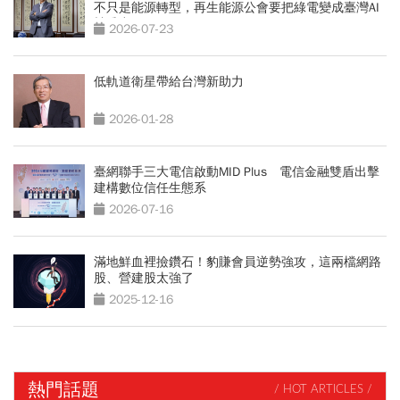
不只是能源轉型，再生能源公會要把綠電變成臺灣AI
競爭力
2026-07-23
低軌道衛星帶給台灣新助力
2026-01-28
臺網聯手三大電信啟動MID Plus 電信金融雙盾出擊
建構數位信任生態系
2026-07-16
滿地鮮血裡撿鑽石！豹賺會員逆勢強攻，這兩檔網路
股、營建股太強了
2025-12-16
熱門話題
/ HOT ARTICLES /