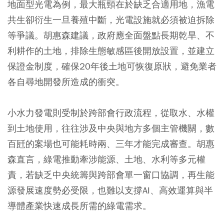
地面型光電為例，最大瓶頸在於缺乏合適用地，漁電
共生卻衍生一旦養殖中斷，光電設施就必須被迫拆除
等爭議。胡惠森建議，政府應全面盤點長期乾旱、不
利耕作的土地，排除生態敏感區後開放設置，並建立
保證金制度，確保20年後土地可恢復原狀，避免業者
各自尋地開發所造成的衝突。
小水力發電則受制於跨部會行政流程，從取水、水權
到土地使用，往往涉及中央與地方多個主管機關，數
百瓩的案場也可能耗時兩、三年才能完成審查。胡惠
森直言，綠電推動牽涉能源、土地、水利等多元權
責，若缺乏中央統籌與跨部會單一窗口協調，再生能
源發展速度勢必受限，也難以支撐AI、高效運算與半
導體產業快速成長所需的綠電需求。