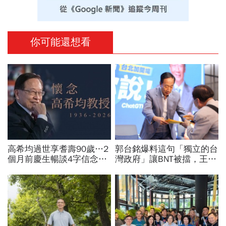
你可能還想看
高希均過世享耆壽90歲…2
郭台銘爆料這句「獨立的台
個月前慶生暢談4字信念，
灣政府」讓BNT被擋，王必
回憶錄給讀者忠告：自求多
勝秀證據：BNT大股東給郭
福、一切靠自己爭氣
董的信不是這樣寫