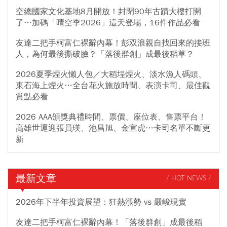
空總國家文化基地8月開放！封閉90年古蹟大樓打開
了…加碼「晴空季2026」這天登場，16件作品必看
友達二把手柯富仁裸辭內幕！彭双浪親自找回來的接班
人，為何最後撕破臉？「落後群創」成最後稻草？
2026夏季煙火懶人包／大稻埕煙火、淡水漁人碼頭、
東石海上煙火…全台花火施放時間、表演卡司、最佳觀
賞點必看
2026 AAA頒獎典禮時間、票價、座位表、售票平台！
高雄世運迎張員瑛、池昌旭、金宣虎…卡司名單不斷更
新
最新文章
/ HOT NEWS /
2026年下半年投資展望：狂熱漲勢 vs 嚴峻現實
友達二把手柯富仁裸辭內幕！「落後群創」成最後稻