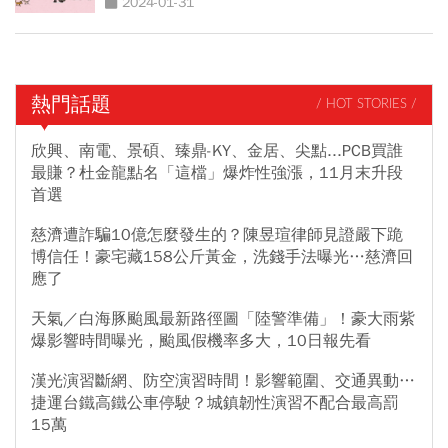
2024-01-31
熱門話題
/ HOT STORIES /
欣興、南電、景碩、臻鼎-KY、金居、尖點...PCB買誰
最賺？杜金龍點名「這檔」爆炸性強漲，11月末升段
首選
慈濟遭詐騙10億怎麼發生的？陳昱瑄律師見證嚴下跪
博信任！豪宅藏158公斤黃金，洗錢手法曝光…慈濟回
應了
天氣／白海豚颱風最新路徑圖「陸警準備」！豪大雨紫
爆影響時間曝光，颱風假機率多大，10日報先看
漢光演習斷網、防空演習時間！影響範圍、交通異動…
捷運台鐵高鐵公車停駛？城鎮韌性演習不配合最高罰
15萬