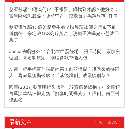
慈濟被騙10億為何5年不報警、錢找到才認？他好奇：
當年財報怎麼編…陳時中背「擋疫苗」黑鍋只求1件事
慈濟遭詐騙10億怎麼發生的？陳昱瑄律師見證嚴下跪
博信任！豪宅藏158公斤黃金，洗錢手法曝光…慈濟回
應了
aespa演唱會8/11台北大巨蛋登場！開唱時間、票價座
位圖、實名制規定、演唱會歌單懶人包
友達二把手柯富仁裸辭內幕！彭双浪親自找回來的接班
人，為何最後撕破臉？「落後群創」成最後稻草？
國巨(2327)股價腰斬又漲停，該賣還是續抱？杜金龍預
言重演華城狂飆走勢「解套時間曝光」！群創、南亞科
也點名
最新文章
/ HOT NEWS /