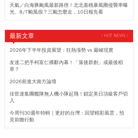
天氣／白海豚颱風最新路徑！北北基桃暴風圈侵襲率曝
光、8/7颱風假？三颱怎麼走，10日報先看
最新文章
/ HOT NEWS /
2026年下半年投資展望：狂熱漲勢 vs 嚴峻現實
友達二把手柯富仁裸辭內幕！「落後群創」成最後稻
草？
2026前進大南方論壇
佳世達集團艦隊無人機小隊起飛！鎖定美日頂級客戶切
入
今周刊30週年特輯｜更好的台灣：回望精彩風雲，預
見前瞻行動