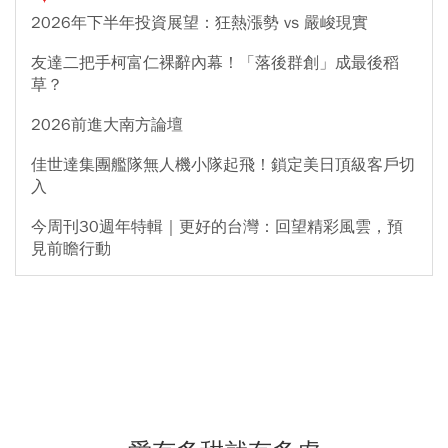
2026年下半年投資展望：狂熱漲勢 vs 嚴峻現實
友達二把手柯富仁裸辭內幕！「落後群創」成最後稻
草？
2026前進大南方論壇
佳世達集團艦隊無人機小隊起飛！鎖定美日頂級客戶切
入
今周刊30週年特輯｜更好的台灣：回望精彩風雲，預
見前瞻行動