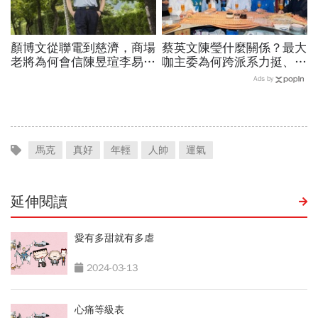
顏博文從聯電到慈濟，商場
蔡英文陳瑩什麼關係？最大
老將為何會信陳昱瑄李易
咖主委為何跨派系力挺、連
儒、豪給10億？慈濟發
饒慶鈴都曬合照...同場背後
Ads by
聲：將捍衛信眾捐款、蔡英
藏政壇合作內幕？
文也說話
馬克
真好
年輕
人帥
運氣
延伸閱讀
愛有多甜就有多虐
2024-03-13
心痛等級表