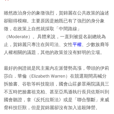
雖然政治身分的象徵強烈，賀錦麗在公共政策的論述
卻顯得模糊。主要原因是她既已有了強烈的身分象
徵，在政策上自然就採取「中間路線」
（Moderate）。具體來說，一直到被提名副總統為
止，賀錦麗只專注在與司法、女性
平權
、少數族裔等
人權相關的議題，其他的政策並沒有鮮明的立場。
最好的例證就是民主黨內左派聲勢高漲，帶頭的伊莉
莎白．華倫（Elizabeth Warren）在競選期間高喊分
拆臉書、谷歌等科技龍頭，國會山莊參眾兩院議員三
不五時把臉書祖克柏、甚至亞馬遜執行長貝佐斯叫到
國會聽證，拿《反托拉斯法》或是「聯合壟斷」來威
脅科技巨獸，但是賀錦麗卻沒有加入追殺陣營。