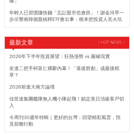
哪」
年輕人已習慣賺快錢「忘記股市也會跌」！謝金河早一
步示警南韓個股槓桿ETF會出事：根本把投資人丟火坑
最新文章
/ HOT NEWS /
2026年下半年投資展望：狂熱漲勢 vs 嚴峻現實
友達二把手柯富仁裸辭內幕！「落後群創」成最後稻
草？
2026前進大南方論壇
佳世達集團艦隊無人機小隊起飛！鎖定美日頂級客戶切
入
今周刊30週年特輯｜更好的台灣：回望精彩風雲，預
見前瞻行動