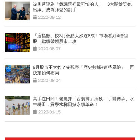
被川普評為「參議院裡最可怕的人」 3大關鍵讓她
出線、成為拜登的副手
2020-08-12
「這指數」較3月低點大漲逾6成！市場看好4檔個
股 繼續帶領股市上攻
2020-08-07
8月股市不太妙？先觀察「歷史數據+這些風險」 再
決定如何布局
2020-08-04
高手在田間！老農穿「西裝褲」插秧... 手耕傳承、水
牛耕田，貢寮水梯田掀永續革命！
2026-01-15