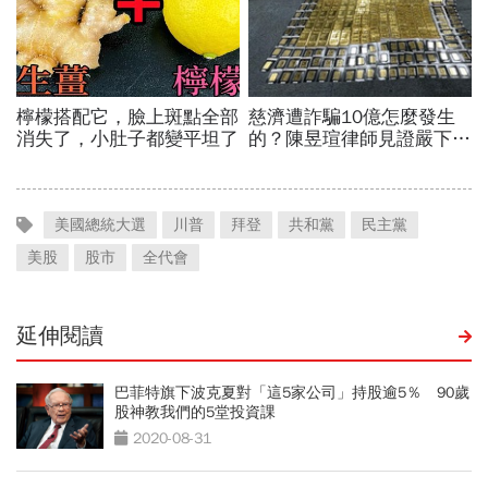
美國總統大選
川普
拜登
共和黨
民主黨
美股
股市
全代會
延伸閱讀
巴菲特旗下波克夏對「這5家公司」持股逾5％ 90歲
股神教我們的5堂投資課
2020-08-31