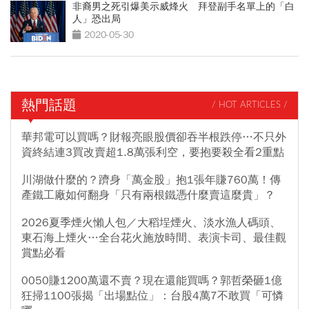
非裔男之死引爆美示威烽火 拜登副手名單上的「白
人」恐出局
2020-05-30
熱門話題
/ HOT ARTICLES /
華邦電可以買嗎？財報亮眼股價卻吞半根跌停…不只外
資終結連3買改賣超1.8萬張利空，要抱要殺全看2重點
川湖做什麼的？躋身「萬金股」抱1張年賺760萬！傳
產鐵工廠如何翻身「只有兩根鐵憑什麼賣這麼貴」？
2026夏季煙火懶人包／大稻埕煙火、淡水漁人碼頭、
東石海上煙火…全台花火施放時間、表演卡司、最佳觀
賞點必看
0050賺1200萬還不賣？現在還能買嗎？郭哲榮砸1億
狂掃1100張揭「出場點位」：台股4萬7不敢買「可憐