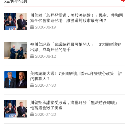
延伸閱讀
川普稱「若拜登當選，美股將崩盤！」民主、共和兩
黨全代會接連登場 誰勝選對股市最有利？
2020-08-19
被川普評為「參議院裡最可怕的人」 3大關鍵讓她
出線、成為拜登的副手
2020-08-12
美國總統大選》7張圖解讀川普vs.拜登核心政策 誰
的勝算大？
2020-07-30
川普拒承諾接受敗選，痛批拜登「無法勝任總統」：
他當選會毀了美國
2020-07-20