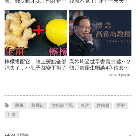
警、錢找到才認？他好奇：
腹就不見了! 肚子一天天變
當年財報怎麼編…陳時中背
小！
「擋疫苗」黑鍋只求1件事
PR
檸檬搭配它，臉上斑點全部
高希均過世享耆壽90歲…2
消失了，小肚子都變平坦了
個月前慶生暢談4字信念，
回憶錄給讀者忠告：自求多
Ads by
福、一切靠自己爭氣
民權
華爾街
女版歐巴馬
白宮
賀錦麗
拜登
川普