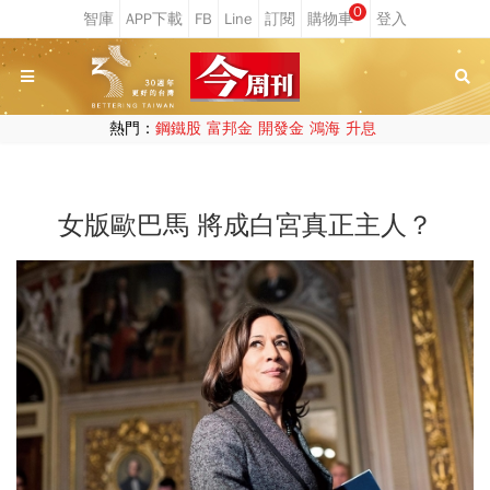
0
熱門：
鋼鐵股
富邦金
開發金
鴻海
升息
女版歐巴馬 將成白宮真正主人？