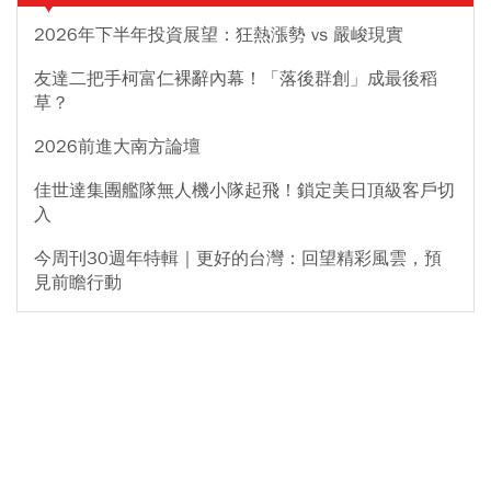
2026年下半年投資展望：狂熱漲勢 vs 嚴峻現實
友達二把手柯富仁裸辭內幕！「落後群創」成最後稻
草？
2026前進大南方論壇
佳世達集團艦隊無人機小隊起飛！鎖定美日頂級客戶切
入
今周刊30週年特輯｜更好的台灣：回望精彩風雲，預
見前瞻行動