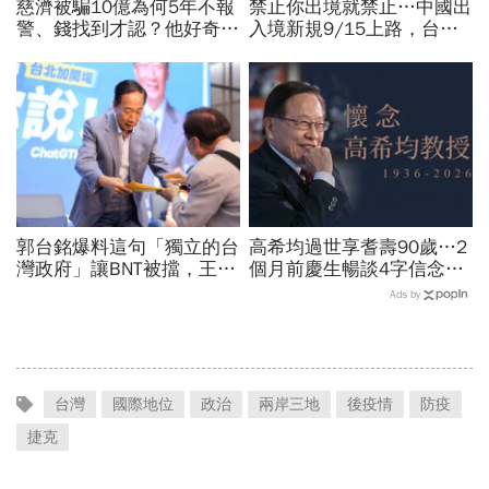
慈濟被騙10億為何5年不報
禁止你出境就禁止…中國出
警、錢找到才認？他好奇：
入境新規9/15上路，台灣
當年財報怎麼編…陳時中背
人小心「有去無回」？4種
「擋疫苗」黑鍋只求1件事
職業特別注意：前例在這
郭台銘爆料這句「獨立的台
高希均過世享耆壽90歲…2
灣政府」讓BNT被擋，王必
個月前慶生暢談4字信念，
勝秀證據：BNT大股東給郭
回憶錄給讀者忠告：自求多
Ads by
董的信不是這樣寫
福、一切靠自己爭氣
台灣
國際地位
政治
兩岸三地
後疫情
防疫
捷克