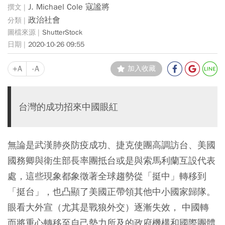
J. Michael Cole 寇謐將
政治社會
ShutterStock
2020-10-26 09:55
+A
-A
加入收藏
台灣的成功招來中國眼紅
無論是武漢肺炎防疫成功、捷克使團高調訪台、美國
國務卿與衛生部長率團抵台或是與索馬利蘭互設代表
處，這些現象都象徵著全球趨勢從「挺中」轉移到
「挺台」，也凸顯了美國正帶領其他中小國家歸隊。
眼看大外宣（尤其是戰狼外交）逐漸失效， 中國轉
而將重心轉移至自己勢力所及的政府機構和國際團體