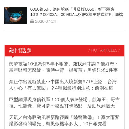
0050跌5%，為何號稱「升級版0050」卻下殺逾
10％？00403A、00991A...拆解3檔主動式ETF，哪檔
最抗跌？
2026-07-24
熱門話題
/ HOT ARTICLES /
慈濟被騙10億為何5年不報警、錢找到才認？他好奇：
當年財報怎麼編…陳時中背「擋疫苗」黑鍋只求1件事
禁止你出境就禁止…中國出入境新規9/15上路，台灣
人小心「有去無回」？4種職業特別注意：前例在這
巨型鋼彈現身信義區！20個人氣IP登場，航海王、哥吉
拉、七龍珠、寶可夢…盤點打卡熱點，活動只到這天
天氣／白海豚颱風最新路徑圖「陸警準備」！豪大雨紫
爆影響時間曝光，颱風假機率多大，10日報先看