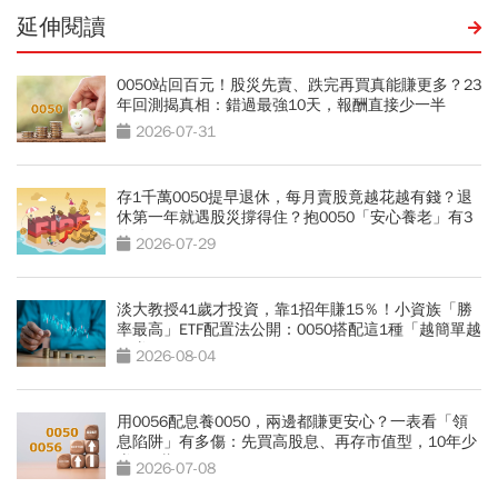
延伸閱讀
0050站回百元！股災先賣、跌完再買真能賺更多？23
年回測揭真相：錯過最強10天，報酬直接少一半
2026-07-31
存1千萬0050提早退休，每月賣股竟越花越有錢？退
休第一年就遇股災撐得住？抱0050「安心養老」有3
條件
2026-07-29
淡大教授41歲才投資，靠1招年賺15％！小資族「勝
率最高」ETF配置法公開：0050搭配這1種「越簡單越
好賺」
2026-08-04
用0056配息養0050，兩邊都賺更安心？一表看「領
息陷阱」有多傷：先買高股息、再存市值型，10年少
賺330萬
2026-07-08