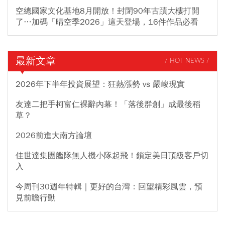
空總國家文化基地8月開放！封閉90年古蹟大樓打開
了…加碼「晴空季2026」這天登場，16件作品必看
最新文章
/ HOT NEWS /
2026年下半年投資展望：狂熱漲勢 vs 嚴峻現實
友達二把手柯富仁裸辭內幕！「落後群創」成最後稻
草？
2026前進大南方論壇
佳世達集團艦隊無人機小隊起飛！鎖定美日頂級客戶切
入
今周刊30週年特輯｜更好的台灣：回望精彩風雲，預
見前瞻行動