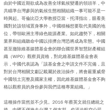
由於中國近期欲成為改善全球氣候變遷的領頭羊，中
共瞄準台灣參與的氣候生態相關組織一事可能不是一
時興起。哥倫比亞大學教授亞當・托澤指出，眼看美
國對於該領域置身事外，中國積極想要取代美國的地
位，帶領歐洲主導綠色能源產業。如此趨勢下，相關
業界和組織聽命中國以排擠台灣恐將成為常態。中國
甚至撤除維基媒體基金會的聯合國世界智慧財產權組
織（WIPO）觀察員資格，對此維基媒體基金會表
示，中國代表認為「該基金會之申請文件不完備，且
對於台灣相關文獻記載屬於政治操作，將會嚴重威脅
中國領土完整及國家主權，因此維基媒體基金會不夠
格以觀察員的身份參與我們這種專業組織。」
這種操作當然並不少見。2016 年蔡英文就任總統之
後，中國不僅搶走台灣 7 個友邦，也逼迫航空公司、