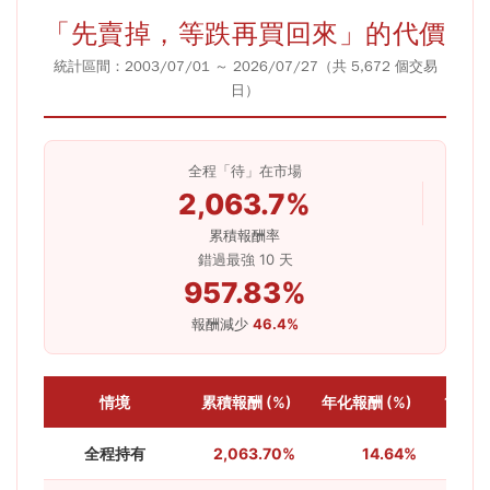
「先賣掉，等跌再買回來」的代價
統計區間：2003/07/01 ～ 2026/07/27（共 5,672 個交易
日）
全程「待」在市場
2,063.7%
累積報酬率
錯過最強 10 天
957.83%
報酬減少
46.4%
情境
累積報酬 (%)
年化報酬 (%)
1萬投入
全程持有
2,063.70%
14.64%