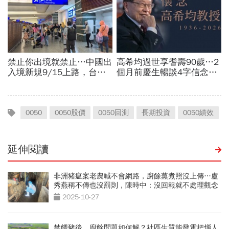
0050
0050股價
0050回測
長期投資
0050績效
延伸閱讀
非洲豬瘟案老農喊不會網路，廚餘蒸煮照沒上傳…盧
秀燕稱不傳也沒罰則，陳時中：沒回報就不處理觀念
不對
2025-10-27
禁餵豬後，廚餘問題如何解？社區生質能發電把惱人