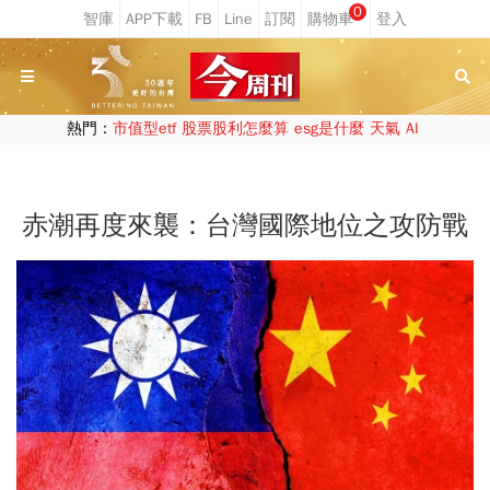
0
熱門：
市值型etf
股票股利怎麼算
esg是什麼
天氣
AI
赤潮再度來襲：台灣國際地位之攻防戰