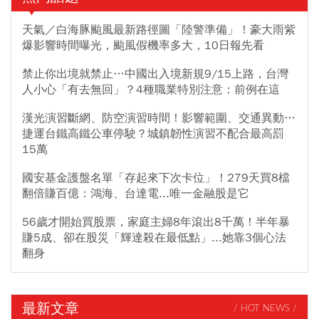
天氣／白海豚颱風最新路徑圖「陸警準備」！豪大雨紫
爆影響時間曝光，颱風假機率多大，10日報先看
禁止你出境就禁止…中國出入境新規9/15上路，台灣
人小心「有去無回」？4種職業特別注意：前例在這
漢光演習斷網、防空演習時間！影響範圍、交通異動…
捷運台鐵高鐵公車停駛？城鎮韌性演習不配合最高罰
15萬
國安基金護盤名單「存起來下次卡位」！279天買8檔
翻倍賺百億：鴻海、台達電...唯一金融股是它
56歲才開始買股票，家庭主婦8年滾出8千萬！半年暴
賺5成、卻在股災「輝達殺在最低點」...她靠3個心法
翻身
最新文章
/ HOT NEWS /