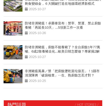
剩食變綠金，６大關鍵打造在地循環經濟新模式
2025-10-27
防堵非洲豬瘟！卓榮泰宣布：禁宰、禁運、禁止廚餘
養豬「再延長10天」...5項新工作一次看
2025-10-26
防堵非洲豬瘟，廚餘不能養豬了？全台廚餘1年77萬
噸、6成2靠養豬去化...歐美日韓怎麼做？專家揭2解
方
2025-10-27
非洲豬瘟風暴／禁「把廚餘瀝乾當垃圾丟」！1縣市
清潔隊將「破袋檢查」…生、熟廚餘怎丟才對？
2025-10-25
熱門話題
/ HOT STORIES /