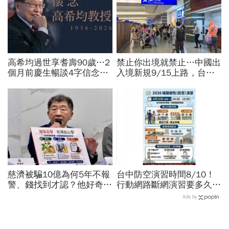
高希均過世享耆壽90歲…2
禁止你出境就禁止…中國出
個月前慶生暢談4字信念，
入境新規9/15上路，台灣
回憶錄給讀者忠告：自求多
人小心「有去無回」？4種
福、一切靠自己爭氣
職業特別注意：前例在這
慈濟被騙10億為何5年不報
台中防空演習時間8/10！
警、錢找到才認？他好奇：
行動網路斷網演習要多久、
當年財報怎麼編…陳時中背
還能用行動支付？城鎮韌性
Ads by
「擋疫苗」黑鍋只求1件事
演習懶人包：拒配合最高罰
15萬