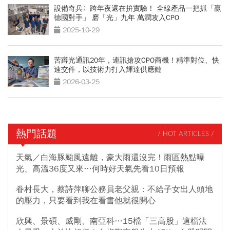
設備奇兵〉跨年夜還在拚實驗！ 全線產品一把抓「贏
德國對手」 磨「光」九年 萬潤攻入CPO
2025-10-29
苦蹲光通訊20年，連訊搶攻CPO商機！精準對位、快
速交件，以技術力打入輝達供應鏈
2026-03-25
熱門話題
/ HOT ARTICLES /
天氣／白海豚颱風遠離，豪大雨還沒完！雨區熱點曝
光、高溫36度又來…何時好天氣先看10日預報
眷村長大，蔡詩萍聊公務員老父親：不給子女出人頭地
的壓力，只要看到我在看書他就很開心
欣興、景碩、威剛、南亞科…15檔「三高股」這檔法