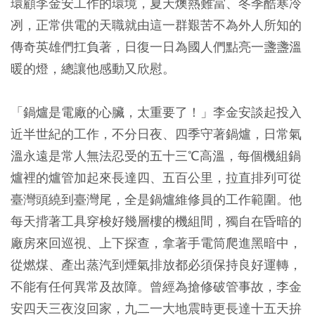
環顧李金安工作的環境，夏天燠熱難當、冬季酷寒冷
冽，正常供電的天職就由這一群艱苦不為外人所知的
傳奇英雄們扛負著，日復一日為國人們點亮一盞盞溫
暖的燈，總讓他感動又欣慰。
「鍋爐是電廠的心臟，太重要了！」李金安談起投入
近半世紀的工作，不分日夜、四季守著鍋爐，日常氣
溫永遠是常人無法忍受的五十三℃高溫，每個機組鍋
爐裡的爐管加起來長達四、五百公里，拉直排列可從
臺灣頭繞到臺灣尾，全是鍋爐維修員的工作範圍。他
每天揹著工具穿梭好幾層樓的機組間，獨自在昏暗的
廠房來回巡視、上下探查，拿著手電筒爬進黑暗中，
從燃煤、產出蒸汽到煙氣排放都必須保持良好運轉，
不能有任何異常及故障。曾經為搶修破管事故，李金
安四天三夜沒回家，九二一大地震時更長達十五天拚