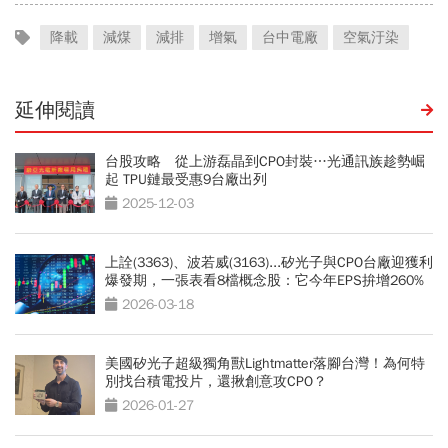
降載
減煤
減排
增氣
台中電廠
空氣汙染
延伸閱讀
台股攻略 從上游磊晶到CPO封裝…光通訊族趁勢崛
起 TPU鏈最受惠9台廠出列
2025-12-03
上詮(3363)、波若威(3163)...矽光子與CPO台廠迎獲利
爆發期，一張表看8檔概念股：它今年EPS拚增260%
2026-03-18
美國矽光子超級獨角獸Lightmatter落腳台灣！為何特
別找台積電投片，還揪創意攻CPO？
2026-01-27