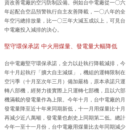
資改善電廠的空污防制設備。例如台中電廠從一○六
年起配合空品預警執行自主友善降載，一○八年的全
年空污總排放量，比一○三年大減五成以上，可見台
中電廠投入減排的決心。
堅守環保承諾 中火用煤量、發電量大幅降低
台中電廠堅守環保承諾，全力以赴執行降載減排，今
年十月起執行「擴大自主減煤」，機組的運轉限制在
空污季（十月至次年三月）備加嚴格，原本承諾只運
轉八部機，經努力後實際上只運轉七部機，且以六部
機滿載的發電量作為上限。今年十月，台中電廠的月
發電量降至近十年來同期新低，十一月用煤量比十月
再減少近八萬噸，發電量也創史上同期第二低。總計
今年一至十一月份，台中電廠用煤量比去年同期減少