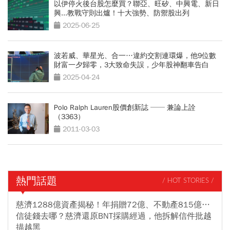
以伊停火後台股怎麼買？聯亞、旺矽、中興電、新日
興...教戰守則出爐！十大強勢、防禦股出列
2025-06-25
波若威、華星光、合一…違約交割連環爆，他9位數
財富一夕歸零，3大致命失誤，少年股神翻車告白
2025-04-24
Polo Ralph Lauren股價創新誌 ── 兼論上詮
（3363）
2011-03-03
熱門話題
/ HOT STORIES /
慈濟1288億資產揭秘！年捐贈72億、不動產815億…
信徒錢去哪？慈濟還原BNT採購經過，他拆解信件批越
描越黑