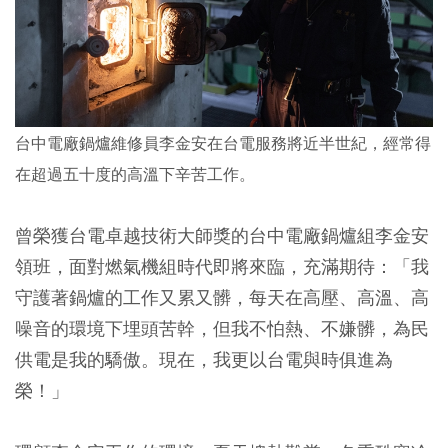
台中電廠鍋爐維修員李金安在台電服務將近半世紀，經常得
在超過五十度的高溫下辛苦工作。
曾榮獲台電卓越技術大師獎的台中電廠鍋爐組李金安
領班，面對燃氣機組時代即將來臨，充滿期待：「我
守護著鍋爐的工作又累又髒，每天在高壓、高溫、高
噪音的環境下埋頭苦幹，但我不怕熱、不嫌髒，為民
供電是我的驕傲。現在，我更以台電與時俱進為
榮！」