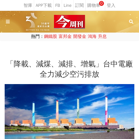
0
熱門：
鋼鐵股
富邦金
開發金
鴻海
升息
「降載、減煤、減排、增氣」台中電廠
全力減少空污排放