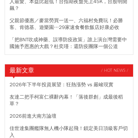
人最愛、本益比超低！台指期夜盤先上45K，台股明開
飆？
父親節優惠／麥當勞買一送一、六福村免費玩！必勝
客、肯德基、遊樂園…29家速食餐飲飯店好康必收
「把BNT吹成神藥、誤導防疫政策」誰上演台灣需要中
國施予恩惠的大戲？杜奕瑾：還防疫團隊一個公道
最新文章
/ HOT NEWS /
2026年下半年投資展望：狂熱漲勢 vs 嚴峻現實
友達二把手柯富仁裸辭內幕！「落後群創」成最後稻
草？
2026前進大南方論壇
佳世達集團艦隊無人機小隊起飛！鎖定美日頂級客戶切
入