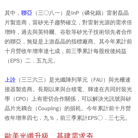
其中，
聯亞
（三○八一）是InP（磷化銦）雷射磊晶
片製造商，當矽光子趨勢確立，對雷射光源的需求倍
增時，過去與英特爾、谷歌等矽光子技術領先者合作
的聯亞，無疑是上游磊晶的指標廠商。其今年累計前
十月營收年增率達七成，前三季累計每股稅後純益
（EPS）二．五九元。
上詮
（三三六三）是光纖陣列單元（FAU）與光柵連
接器製造商。長期以來與台積電、輝達在共同封裝光
學（CPO）上有密切合作關係，可以解決光訊號與矽
晶片光耦合（Coupling）的損耗。今年累計前十月營
收年增率四七．九％，前三季累計EPS○．三七元。
歐美光纖升級、基建需求夯