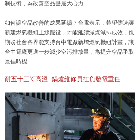
制技術，為改善空品盡最大心力。
如何讓空品改善的成果延續？台電表示，希望儘速讓
新建燃氣機組上線服役，才能延續減煤減排成效，也
期盼社會各界能支持台中電廠新增燃氣機組計畫，讓
台中電廠更進一步減少空污排放量，為提升空品爭取
最佳時機。
耐五十三℃高溫 鍋爐維修員扛負發電重任