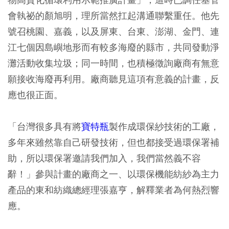
會執祕的顏旭明，理所當然扛起溝通聯繫重任。他先
號召桃園、嘉義，以及屏東、台東、澎湖、金門、連
江七個因島嶼地形而有較多海廢的縣市，共同發動淨
灘活動收集垃圾；同一時間，也積極徵詢廠商有無意
願接收海廢再利用。廠商聽見這項有意義的計畫，反
應也很正面。
「台灣很多具有將
寶特瓶
製作成環保紗技術的工廠，
多年來雖然靠自己研發技術，但也都接受過環保署補
助，所以環保署邀請我們加入，我們當然義不容
辭！」參與計畫的廠商之一、以環保機能紡紗為主力
產品的東和紡織總經理張嘉亨，解釋業者為何熱烈響
應。