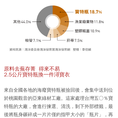
原料去蕪存菁 得來不易
2.5公斤寶特瓶換一件潯寶衣
來自全國各地的海廢寶特瓶被撿回後，會集中送到位
於桃園觀音的亞東綠材工廠。這家處理台灣五○％寶
特瓶的大廠，會進行揀選、清洗，剝下外部標籤，最
後將瓶身碾碎成一片片僅約指甲大小的「瓶片」，再