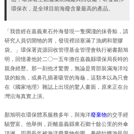
環保衣，是全球目前海廢含量最高的產品。
「我曾經在嘉義東石外海發現一隻擱淺的抹香鯨，請
研究人員切開牠的胃，發現裡頭塞滿了漁網和塑膠
袋。」環保署資源回收管理基金管理會執行祕書顏旭
明，回憶著他於二○一五年擔任嘉義縣環保局長時的
親身經歷。那一刻他才驚覺，無論是胃部裝滿海洋垃
圾的鯨魚，或鼻孔插著吸管的海龜，這類本以為只會
在《國家地理》雜誌上出現的驚人畫面，原來正在台
灣沿海真實上演。
顏旭明在環保體系服務多年，與海洋
廢棄物
的交手經
驗豐富。他舉例，距離嘉義縣東石鄉十餘公里的外傘
頂洲，四周長年被海洋廢棄物包圍，養殖牡蠣漁民與