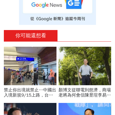
你可能還想看
禁止你出境就禁止…中國出
顏博文從聯電到慈濟，商場
入境新規9/15上路，台灣
老將為何會信陳昱瑄李易
人小心「有去無回」？4種
儒、豪給10億？慈濟發
職業特別注意：前例在這
聲：將捍衛信眾捐款、蔡英
文也說話