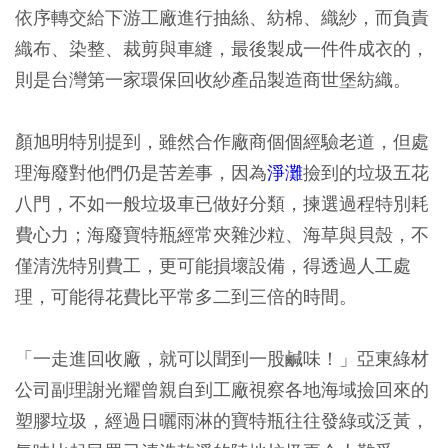
依序轉交給下游工廠進行抽絲、紡棉、織紗，而負責
織布、染整、裁剪與車縫，最後製成一件件成衣的，
則是台灣第一家環保回收紗產品製造商世堡紡織。
顏旭明特別提到，雖然合作廠商個個經驗老道，但處
理海廢對他們仍是苦差事，因為
淨灘
撿到的垃圾五花
八門，不如一般垃圾車已做好分類，揀選過程特別耗
費心力；海廢寶特瓶經常夾雜沙粒、海草與貝殼，不
僅清洗特別費工，更可能損壞設備，得透過人工處
理，可能得花費比平常多二到三倍的時間。
「一走進回收廠，就可以聞到一股鹹味！」亞東綠材
公司副理謝光耀曾親自到工廠視察各地海域撿回來的
塑膠垃圾，經過日曬雨淋的寶特瓶往往發綠或泛黃，