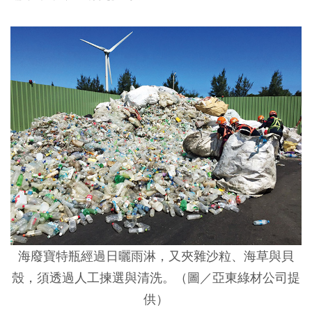
海廢寶特瓶經過日曬雨淋，又夾雜沙粒、海草與貝
殼，須透過人工揀選與清洗。（圖／亞東綠材公司提
供）