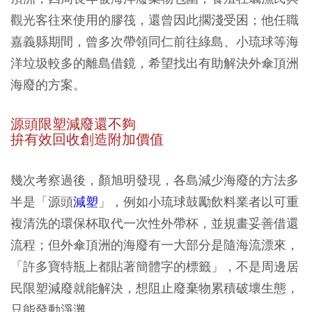
觀光客往來使用的膠筏，還曾因此擱淺受困；他任職
嘉義縣期間，曾多次帶領同仁前往綠島、小琉球等海
洋垃圾較多的離島借鏡，希望找出有助解決外傘頂洲
海廢的方案。
源頭限塑減廢還不夠
拚有效回收創造附加價值
幾次考察過後，顏旭明發現，各島減少海廢的方法多
半是「源頭
減塑
」，例如小琉球鼓勵飲料業者以可重
複清洗的環保杯取代一次性外帶杯，並規畫妥善借還
流程；但外傘頂洲的海廢有一大部分是隨海流漂來，
「許多寶特瓶上都貼著簡體字的標籤」，不是周邊居
民限塑減廢就能解決，想阻止廢棄物累積破壞生態，
只能發動淨灘。