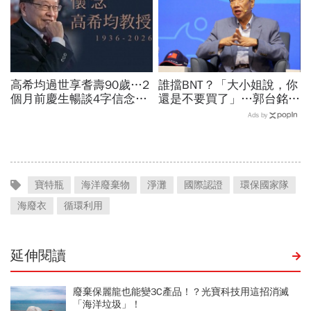
高希均過世享耆壽90歲…2
誰擋BNT？「大小姐說，你
個月前慶生暢談4字信念，
還是不要買了」…郭台銘曝
回憶錄給讀者忠告：自求多
李大維打給他，被點名的都
Ads by
福、一切靠自己爭氣
回應了
寶特瓶
海洋廢棄物
淨灘
國際認證
環保國家隊
海廢衣
循環利用
延伸閱讀
廢棄保麗龍也能變3C產品！？光寶科技用這招消滅
「海洋垃圾」！