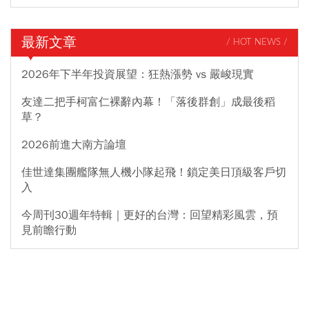
最新文章
/ HOT NEWS /
2026年下半年投資展望：狂熱漲勢 vs 嚴峻現實
友達二把手柯富仁裸辭內幕！「落後群創」成最後稻
草？
2026前進大南方論壇
佳世達集團艦隊無人機小隊起飛！鎖定美日頂級客戶切
入
今周刊30週年特輯｜更好的台灣：回望精彩風雲，預
見前瞻行動