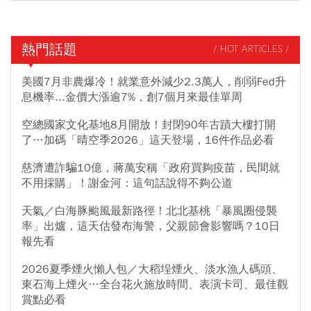
熱門話題
/ HOT ARTICLES /
美國7月非農爆冷！就業意外減少2.3萬人，削弱Fed升
息機率...金價大漲逾7%，創7個月來最佳單周
空總國家文化基地8月開放！封閉90年古蹟大樓打開
了…加碼「晴空季2026」這天登場，16件作品必看
慈濟遭詐騙10億，蔣萬安稱「政府買夠疫苗，民間就
不用採購」！謝金河：這句話說得不夠公道
天氣／白海豚颱風最新路徑！北北基桃「暴風圈侵襲
率」出爐，這天估發布海警，父親節會影響嗎？10日
報先看
2026夏季煙火懶人包／大稻埕煙火、淡水漁人碼頭、
東石海上煙火…全台花火施放時間、表演卡司、最佳觀
賞點必看