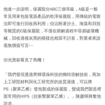
他進一步說明，保麗龍分ABC三個等級，A級是一般
常見用來包裝電器產品的乾淨保麗龍，用傳統的電熔
法即可進行回收再利用；但沾附著沙土、海藻和貝殼
等雜質的C級保麗龍，不僅在熔解過程中容易破壞機
械，回收過後灰黑的模樣也相當不討喜，對業者來說
毫無價值可言…
但光寶卻看見了商機！
「我們發現透過齊輝環保科技的獨特溶解技術，再加
上工研院材料與化工研究所的改質過後，可以將
PS（聚苯乙烯）發泡製成的保麗龍，變成我們製造裡
面常用的HIPS（抗衝擊聚苯乙烯）。」陳慶暉興奮地
說道。