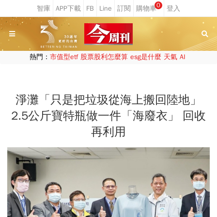
0
熱門：
市值型etf
股票股利怎麼算
esg是什麼
天氣
AI
淨灘「只是把垃圾從海上搬回陸地」
2.5公斤寶特瓶做一件「海廢衣」 回收
再利用