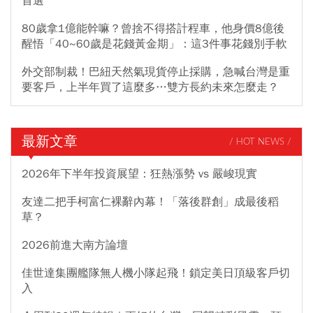
首選
80歲拿1億能幹嘛？曾捨不得搭計程車，他身價8億後
醒悟「40~60歲是花錢黃金期」：這3件事花錢別手軟
外交部制裁！巴紐天然氣現貨停止採購，急喊台灣是重
要客戶，上半年買了這麼多…雙方長約未來怎麼走？
最新文章
/ HOT NEWS /
2026年下半年投資展望：狂熱漲勢 vs 嚴峻現實
友達二把手柯富仁裸辭內幕！「落後群創」成最後稻
草？
2026前進大南方論壇
佳世達集團艦隊無人機小隊起飛！鎖定美日頂級客戶切
入