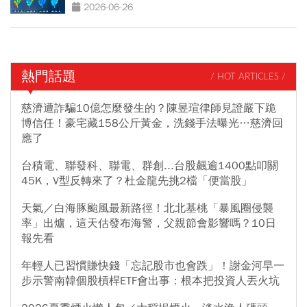
報先看
2026-06-26
熱門話題
/ HOT ARTICLES /
慈濟遭詐騙10億怎麼發生的？陳昱瑄律師見證嚴下跪
博信任！豪宅藏158公斤黃金，洗錢手法曝光…慈濟回
應了
台積電、聯發科、聯電、群創...台股飆逾1400點叩關
45K，V型反轉來了？杜金龍先挑2檔「便當股」
天氣／白海豚颱風最新路徑！北北基桃「暴風圈侵襲
率」出爐，這天估發布海警，父親節會影響嗎？10日
報先看
年輕人已習慣賺快錢「忘記股市也會跌」！謝金河早一
步示警南韓個股槓桿ETF會出事：根本把投資人丟火坑