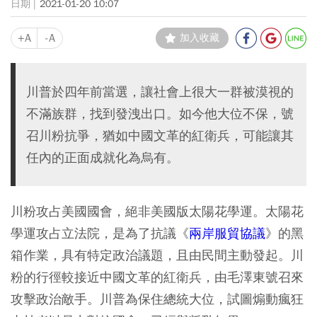
2021-01-20 10:07
+A
-A
加入收藏
川普於四年前當選，讓社會上很大一群被漠視的
不滿族群，找到發洩出口。如今他大位不保，號
召川粉抗爭，猶如中國文革的紅衛兵，可能讓其
任內的正面成就化為烏有。
川粉攻占美國國會，絕非美國版太陽花學運。太陽花
學運攻占立法院，是為了抗議《
兩岸服貿協議
》的黑
箱作業，具有特定政治議題，且由民間主動發起。川
粉的行徑較接近中國文革的紅衛兵，由毛澤東號召來
攻擊政治敵手。川普為保住總統大位，試圖煽動瘋狂