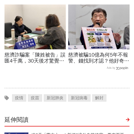
世華化身減碳顧問
踢爆後終於回家：我很愛他
們「請社會還我們平靜生
活」
慈濟詐騙案「陳姓被告」誤
慈濟被騙10億為何5年不報
匯4千萬，30天後才驚覺：
警、錢找到才認？他好奇：
多匯一個零啊啊啊！對話曝
當年財報怎麼編…陳時中背
Ads by
光全網歪樓找網銀上限金額
「擋疫苗」黑鍋只求1件事
疫情
疫苗
新冠肺炎
新冠病毒
解封
延伸閱讀