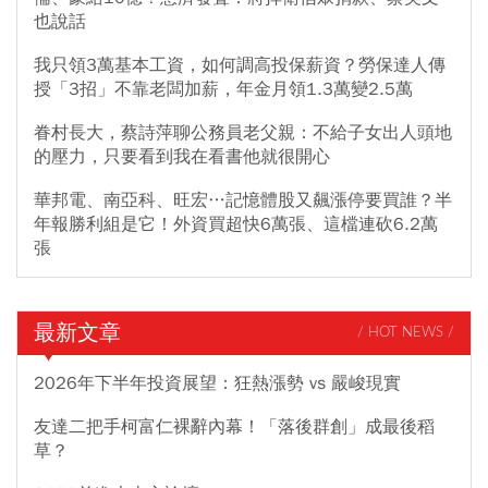
也說話
我只領3萬基本工資，如何調高投保薪資？勞保達人傳
授「3招」不靠老闆加薪，年金月領1.3萬變2.5萬
眷村長大，蔡詩萍聊公務員老父親：不給子女出人頭地
的壓力，只要看到我在看書他就很開心
華邦電、南亞科、旺宏…記憶體股又飆漲停要買誰？半
年報勝利組是它！外資買超快6萬張、這檔連砍6.2萬
張
最新文章
/ HOT NEWS /
2026年下半年投資展望：狂熱漲勢 vs 嚴峻現實
友達二把手柯富仁裸辭內幕！「落後群創」成最後稻
草？