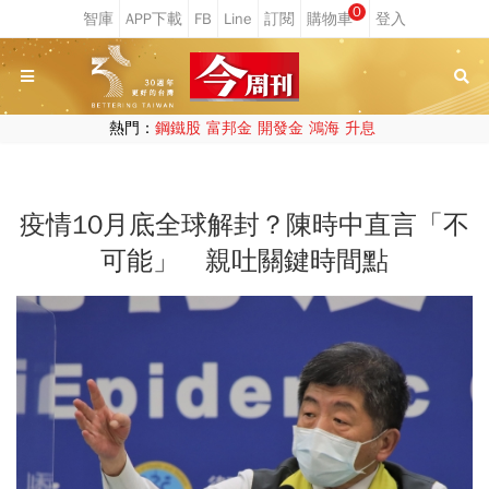
0
熱門：
鋼鐵股
富邦金
開發金
鴻海
升息
疫情10月底全球解封？陳時中直言「不
可能」 親吐關鍵時間點