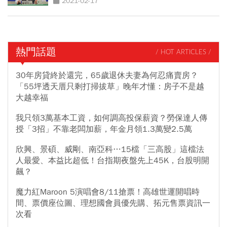
2021-02-17
熱門話題
/ HOT ARTICLES /
30年房貸終於還完，65歲退休夫妻為何忍痛賣房？
「55坪透天厝只剩打掃拔草」晚年才懂：房子不是越
大越幸福
我只領3萬基本工資，如何調高投保薪資？勞保達人傳
授「3招」不靠老闆加薪，年金月領1.3萬變2.5萬
欣興、景碩、威剛、南亞科…15檔「三高股」這檔法
人最愛、本益比超低！台指期夜盤先上45K，台股明開
飆？
魔力紅Maroon 5演唱會8/11搶票！高雄世運開唱時
間、票價座位圖、理想國會員優先購、拓元售票資訊一
次看