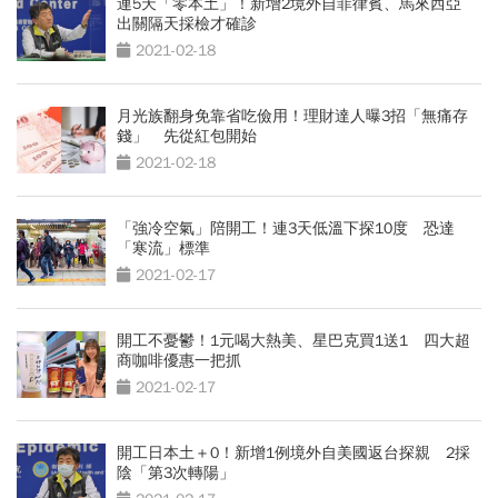
連5天「零本土」！新增2境外自菲律賓、馬來西亞
出關隔天採檢才確診
2021-02-18
月光族翻身免靠省吃儉用！理財達人曝3招「無痛存
錢」 先從紅包開始
2021-02-18
「強冷空氣」陪開工！連3天低溫下探10度 恐達
「寒流」標準
2021-02-17
開工不憂鬱！1元喝大熱美、星巴克買1送1 四大超
商咖啡優惠一把抓
2021-02-17
開工日本土＋0！新增1例境外自美國返台探親 2採
陰「第3次轉陽」