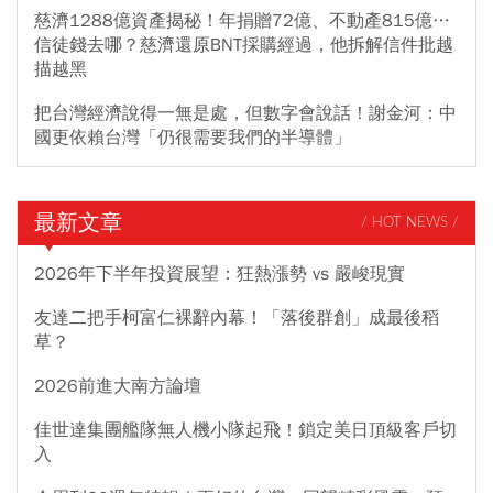
慈濟1288億資產揭秘！年捐贈72億、不動產815億…
信徒錢去哪？慈濟還原BNT採購經過，他拆解信件批越
描越黑
把台灣經濟說得一無是處，但數字會說話！謝金河：中
國更依賴台灣「仍很需要我們的半導體」
最新文章
/ HOT NEWS /
2026年下半年投資展望：狂熱漲勢 vs 嚴峻現實
友達二把手柯富仁裸辭內幕！「落後群創」成最後稻
草？
2026前進大南方論壇
佳世達集團艦隊無人機小隊起飛！鎖定美日頂級客戶切
入