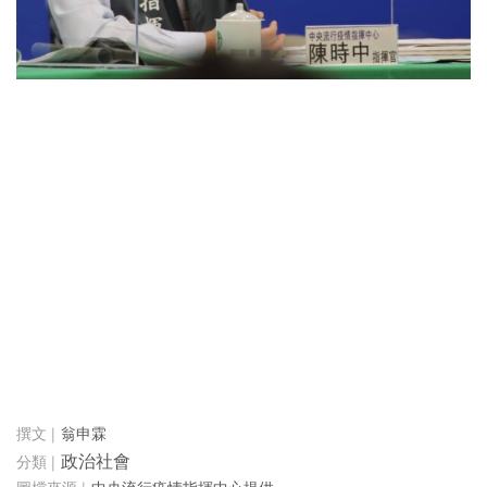
翁申霖
政治社會