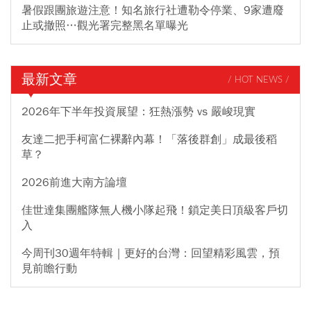
暑假跟團旅遊注意！知名旅行社遭勒令停業、9家遭廢
止或撤照…觀光署完整黑名單曝光
最新文章
/ HOT NEWS /
2026年下半年投資展望：狂熱漲勢 vs 嚴峻現實
友達二把手柯富仁裸辭內幕！「落後群創」成最後稻
草？
2026前進大南方論壇
佳世達集團艦隊無人機小隊起飛！鎖定美日頂級客戶切
入
今周刊30週年特輯｜更好的台灣：回望精彩風雲，預
見前瞻行動