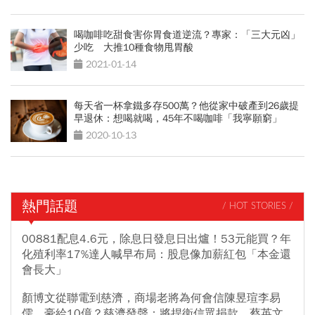
喝咖啡吃甜食害你胃食道逆流？專家：「三大元凶」
少吃 大推10種食物甩胃酸
2021-01-14
每天省一杯拿鐵多存500萬？他從家中破產到26歲提
早退休：想喝就喝，45年不喝咖啡「我寧願窮」
2020-10-13
熱門話題
/ HOT STORIES /
00881配息4.6元，除息日發息日出爐！53元能買？年
化殖利率17%達人喊早布局：股息像加薪紅包「本金還
會長大」
顏博文從聯電到慈濟，商場老將為何會信陳昱瑄李易
儒、豪給10億？慈濟發聲：將捍衛信眾捐款、蔡英文