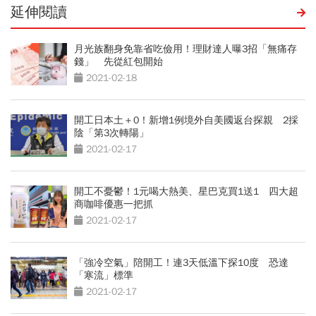
延伸閱讀
月光族翻身免靠省吃儉用！理財達人曝3招「無痛存
錢」 先從紅包開始
2021-02-18
開工日本土＋0！新增1例境外自美國返台探親 2採
陰「第3次轉陽」
2021-02-17
開工不憂鬱！1元喝大熱美、星巴克買1送1 四大超
商咖啡優惠一把抓
2021-02-17
「強冷空氣」陪開工！連3天低溫下探10度 恐達
「寒流」標準
2021-02-17