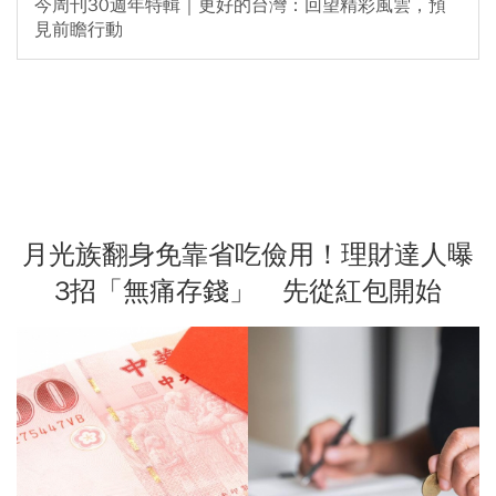
今周刊30週年特輯｜更好的台灣：回望精彩風雲，預
見前瞻行動
月光族翻身免靠省吃儉用！理財達人曝
3招「無痛存錢」 先從紅包開始