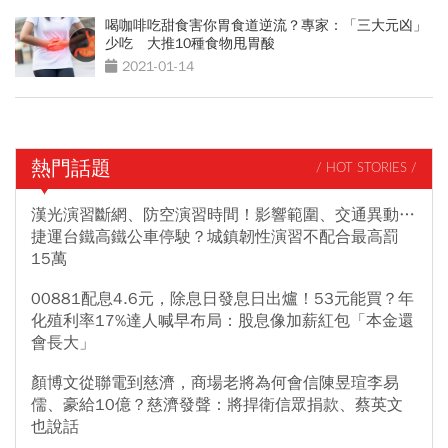
喝咖啡吃甜食害你胃食道逆流？專家：「三大元凶」
少吃 大推10種食物甩胃酸
2021-01-14
熱門話題
/ HOT STORIES /
漢光演習斷網、防空演習時間！影響範圍、交通異動…
捷運台鐵高鐵公車停駛？城鎮韌性演習不配合最高罰
15萬
00881配息4.6元，除息日發息日出爐！53元能買？年
化殖利率17%達人喊早布局：股息像加薪紅包「本金還
會長大」
顏博文從聯電到慈濟，商場老將為何會信陳昱瑄李易
儒、豪給10億？慈濟發聲：將捍衛信眾捐款、蔡英文
也說話