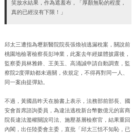
笑放水結果，作為遮羞布，「厚顏無恥的程度，
真的已經沒有下限！」
邱太三遭指為壢新醫院院長張煥禎逃漏稅案，關說前
桃園地檢署檢察長彭坤業，此案去年經媒體披露後，
監察委員林雅鋒、王美玉、高涌誠申請自動調查，監
察院2度彈劾都未過關，依規定，不得再對同一人、
同一案由提彈劾。
不過，黃國昌昨天在臉書上表示，法務部前部長、國
安會首席諮詢委員，為違法逃稅新台幣數億元的富商
院長違法濫權關說司法、施壓基層檢察官，結果重回
內閣，出任陸委會主委，直批「邱太三恬不知恥，已