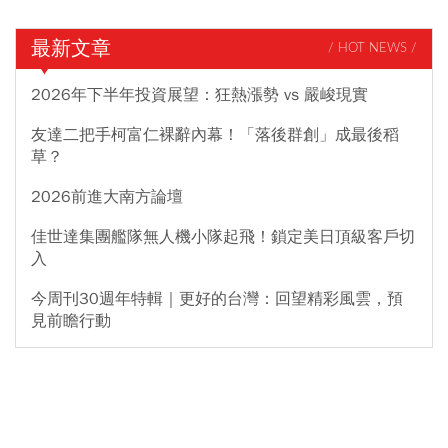
最新文章
/ HOT NEWS /
2026年下半年投資展望：狂熱漲勢 vs 嚴峻現實
友達二把手柯富仁裸辭內幕！「落後群創」成最後稻
草？
2026前進大南方論壇
佳世達集團艦隊無人機小隊起飛！鎖定美日頂級客戶切
入
今周刊30週年特輯｜更好的台灣：回望精彩風雲，預
見前瞻行動