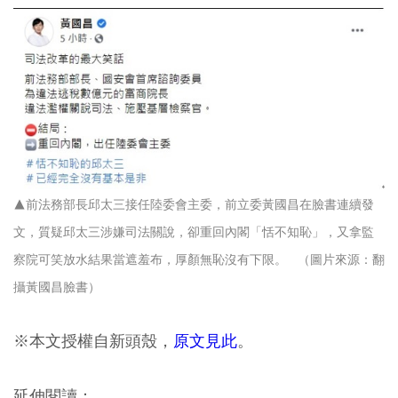
▲前法務部長邱太三接任陸委會主委，前立委黃國昌在臉書連續發
文，質疑邱太三涉嫌司法關說，卻重回內閣「恬不知恥」，又拿監
察院可笑放水結果當遮羞布，厚顏無恥沒有下限。 （圖片來源：翻
攝黃國昌臉書）
※本文授權自新頭殼，
原文見此
。
延伸閱讀：