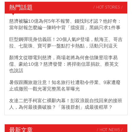
熱門話題
/ HOT STORIES /
慈濟被騙10億為何5年不報警、錢找到才認？他好奇：
當年財報怎麼編…陳時中背「擋疫苗」黑鍋只求1件事
巨型鋼彈現身信義區！20個人氣IP登場，航海王、哥吉
拉、七龍珠、寶可夢…盤點打卡熱點，活動只到這天
顏博文從聯電到慈濟，商場老將為何會信陳昱瑄李易
儒、豪給10億？慈濟發聲：將捍衛信眾捐款、蔡英文
也說話
暑假跟團旅遊注意！知名旅行社遭勒令停業、9家遭廢
止或撤照…觀光署完整黑名單曝光
友達二把手柯富仁裸辭內幕！彭双浪親自找回來的接班
人，為何最後撕破臉？「落後群創」成最後稻草？
最新文章
/ HOT NEWS /