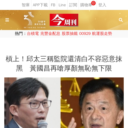
0
熱門：
台積電
兆豐金配息
股票抽籤
00929
航運股走勢
槓上！邱太三稱監院還清白不容惡意抹
黑 黃國昌再嗆厚顏無恥無下限