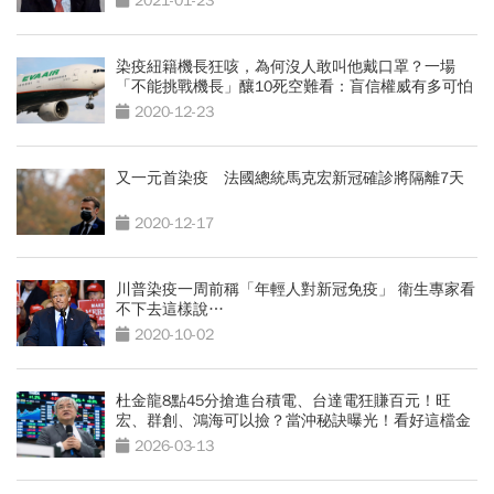
2021-01-23
染疫紐籍機長狂咳，為何沒人敢叫他戴口罩？一場
「不能挑戰機長」釀10死空難看：盲信權威有多可怕
2020-12-23
又一元首染疫 法國總統馬克宏新冠確診將隔離7天
2020-12-17
川普染疫一周前稱「年輕人對新冠免疫」 衛生專家看
不下去這樣說…
2020-10-02
杜金龍8點45分搶進台積電、台達電狂賺百元！旺
宏、群創、鴻海可以撿？當沖秘訣曝光！看好這檔金
融股衝百元
2026-03-13