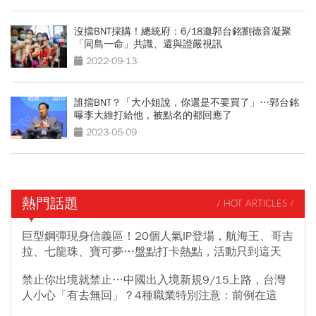
沒擋BNT採購！總統府：6/18邀郭台銘劉德音凝聚
「同島一命」共識、還與證嚴視訊
2022-09-13
誰擋BNT？「大小姐說，你還是不要買了」…郭台銘
曝李大維打給他，被點名的都回應了
2023-05-09
熱門話題
/ HOT ARTICLES /
巨型鋼彈現身信義區！20個人氣IP登場，航海王、哥吉
拉、七龍珠、寶可夢…盤點打卡熱點，活動只到這天
禁止你出境就禁止…中國出入境新規9/15上路，台灣
人小心「有去無回」？4種職業特別注意：前例在這