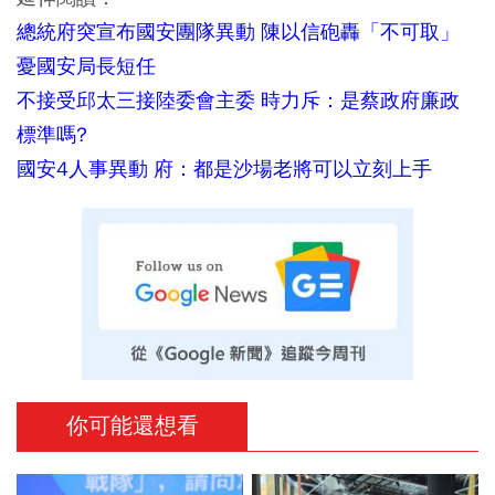
總統府突宣布國安團隊異動 陳以信砲轟「不可取」
憂國安局長短任
不接受邱太三接陸委會主委 時力斥：是蔡政府廉政
標準嗎?
國安4人事異動 府：都是沙場老將可以立刻上手
你可能還想看