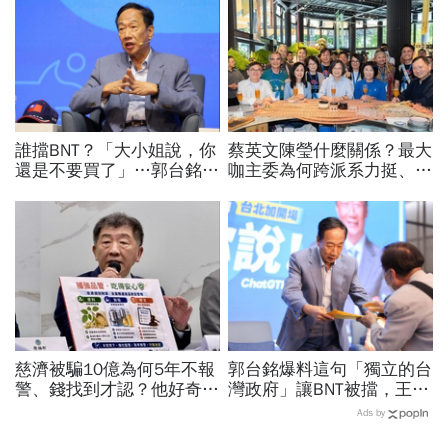
誰擋BNT？「大小姐說，你
蔡英文陳瑩什麼關係？最大
還是不要買了」…郭台銘曝
咖主委為何跨派系力挺、連
李大維打給他，被點名的都
饒慶鈴都曬合照...同場背後
回應了
藏政壇合作內幕？
慈濟被騙10億為何5年不報
郭台銘爆料這句「獨立的台
警、錢找到才認？他好奇：
灣政府」讓BNT被擋，王必
當年財報怎麼編…陳時中背
勝秀證據：BNT大股東給郭
Ads by
「擋疫苗」黑鍋只求1件事
董的信不是這樣寫