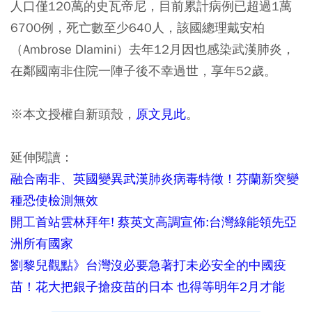
人口僅120萬的史瓦帝尼，目前累計病例已超過1萬
6700例，死亡數至少640人，該國總理戴安柏
（Ambrose Dlamini）去年12月因也感染武漢肺炎，
在鄰國南非住院一陣子後不幸過世，享年52歲。
※本文授權自新頭殼，
原文見此
。
延伸閱讀：
融合南非、英國變異武漢肺炎病毒特徵！芬蘭新突變
種恐使檢測無效
開工首站雲林拜年! 蔡英文高調宣佈:台灣綠能領先亞
洲所有國家
劉黎兒觀點》台灣沒必要急著打未必安全的中國疫
苗！花大把銀子搶疫苗的日本 也得等明年2月才能