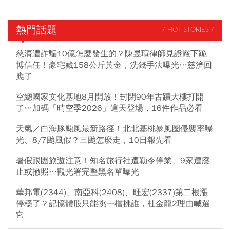
熱門話題
/ HOT STORIES /
慈濟遭詐騙10億怎麼發生的？陳昱瑄律師見證嚴下跪
博信任！豪宅藏158公斤黃金，洗錢手法曝光…慈濟回
應了
空總國家文化基地8月開放！封閉90年古蹟大樓打開
了…加碼「晴空季2026」這天登場，16件作品必看
天氣／白海豚颱風最新路徑！北北基桃暴風圈侵襲率曝
光、8/7颱風假？三颱怎麼走，10日報先看
暑假跟團旅遊注意！知名旅行社遭勒令停業、9家遭廢
止或撤照…觀光署完整黑名單曝光
華邦電(2344)、南亞科(2408)、旺宏(2337)第二根漲
停穩了？記憶體股只能挑一檔挑誰，杜金龍2理由喊選
它