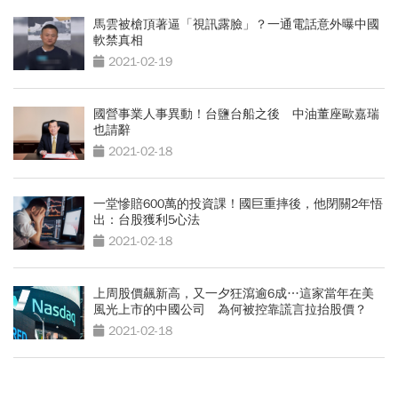
馬雲被槍頂著逼「視訊露臉」？一通電話意外曝中國
軟禁真相
2021-02-19
國營事業人事異動！台鹽台船之後 中油董座歐嘉瑞
也請辭
2021-02-18
一堂慘賠600萬的投資課！國巨重摔後，他閉關2年悟
出：台股獲利5心法
2021-02-18
上周股價飆新高，又一夕狂瀉逾6成…這家當年在美
風光上市的中國公司 為何被控靠謊言拉抬股價？
2021-02-18