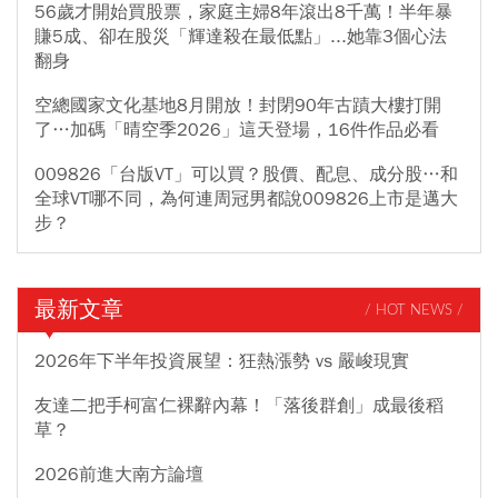
56歲才開始買股票，家庭主婦8年滾出8千萬！半年暴
賺5成、卻在股災「輝達殺在最低點」...她靠3個心法
翻身
空總國家文化基地8月開放！封閉90年古蹟大樓打開
了…加碼「晴空季2026」這天登場，16件作品必看
009826「台版VT」可以買？股價、配息、成分股…和
全球VT哪不同，為何連周冠男都說009826上市是邁大
步？
最新文章
/ HOT NEWS /
2026年下半年投資展望：狂熱漲勢 vs 嚴峻現實
友達二把手柯富仁裸辭內幕！「落後群創」成最後稻
草？
2026前進大南方論壇