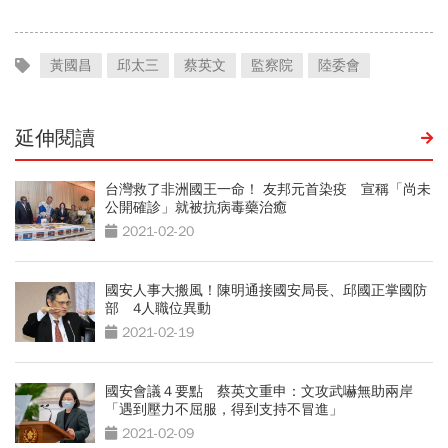
黃國昌
邱太三
蔡英文
監察院
陸委會
延伸閱讀
台灣救了非洲國王一命！ 友邦元首染疫 宣稱「尚未
公開確診」就被抗病毒藥治癒
2021-02-20
國安人事大搬風！陳明通接國安局長、邱國正掌國防
部 4人職位異動
2021-02-19
國安會議４要點 蔡英文重申：文攻武嚇無助兩岸
「遇到壓力不屈服，得到支持不冒進」
2021-02-09