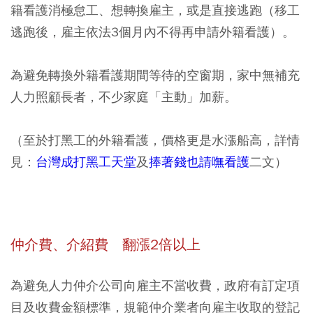
籍看護消極怠工、想轉換雇主，或是直接逃跑（移工
逃跑後，雇主依法3個月內不得再申請外籍看護）。
為避免轉換外籍看護期間等待的空窗期，家中無補充
人力照顧長者，不少家庭「主動」加薪。
（至於打黑工的外籍看護，價格更是水漲船高，詳情
見：
台灣成打黑工天堂
及
捧著錢也請嘸看護
二文）
仲介費、介紹費 翻漲
2
倍以上
為避免人力仲介公司向雇主不當收費，政府有訂定項
目及收費金額標準，規範仲介業者向雇主收取的登記