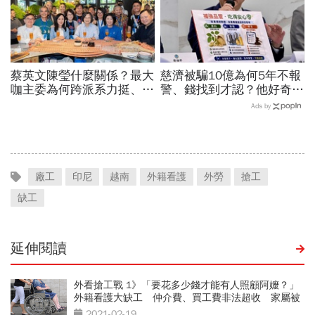
蔡英文陳瑩什麼關係？最大
慈濟被騙10億為何5年不報
咖主委為何跨派系力挺、連
警、錢找到才認？他好奇：
饒慶鈴都曬合照...同場背後
當年財報怎麼編…陳時中背
Ads by
藏政壇合作內幕？
「擋疫苗」黑鍋只求1件事
廠工
印尼
越南
外籍看護
外勞
搶工
缺工
延伸閱讀
外看搶工戰 1》「要花多少錢才能有人照顧阿嬤？」
外籍看護大缺工 仲介費、買工費非法超收 家屬被
迫買單
2021-02-19