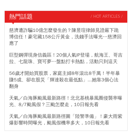
熱門話題
/ HOT ARTICLES /
慈濟遭詐騙10億怎麼發生的？陳昱瑄律師見證嚴下跪
博信任！豪宅藏158公斤黃金，洗錢手法曝光…慈濟回
應了
巨型鋼彈現身信義區！20個人氣IP登場，航海王、哥吉
拉、七龍珠、寶可夢…盤點打卡熱點，活動只到這天
56歲才開始買股票，家庭主婦8年滾出8千萬！半年暴
賺5成、卻在股災「輝達殺在最低點」...她靠3個心法
翻身
天氣／白海豚颱風最新路徑！北北基桃暴風圈侵襲率曝
光、8/7颱風假？三颱怎麼走，10日報先看
天氣／白海豚颱風最新路徑圖「陸警準備」！豪大雨紫
爆影響時間曝光，颱風假機率多大，10日報先看