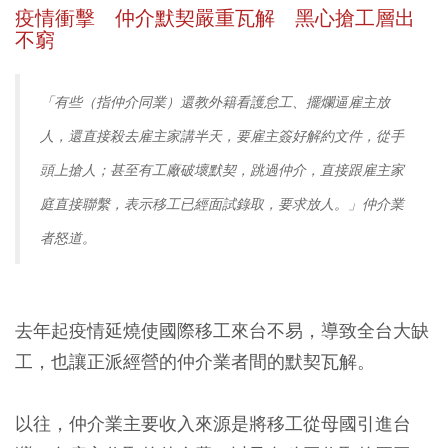
疫情衝擊 仲介默契嚴重瓦解 黑心搶工層出
不窮
「
有些（指仲介同業）還教外籍看護怠工、擺爛逼雇主放
人，還直接殺去雇主家講半天，要雇主簽好解約文件，從手
頭上搶人；甚至有工廠破壞默契，跳過仲介，直接跟雇主家
庭直接聯繫，表示移工已經面試錄取，要求放人。」仲介業
者怒道。
去年起疫情延燒使國際移工來台不易，導致全台大缺
工，也讓正派經營的仲介業者間的默契瓦解。
以往，仲介業主要收入來源是
將移工從母國引進台