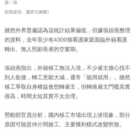
源：張
姮燕提供、蕭婷方繪圖
）
雖然外界普遍認為這統計結果偏低，但據張姮燕整理
的資料，
去年至少有4300個看護家庭面臨外籍看護
轉出、無人照顧長者的空窗期。
張姮燕指出，外籍移工無法入境，不少雇主擔心找不
到人銜接，轉工意願大減，通常「能用就用」。雖然
移工爭取自身權益會想轉雇主，但轉換雇主門檻其實
很高，時間太短其實不太合理。
勞動部官員分析，國內移工市場出現上述現象，部分
原因可能是
仲介間搶工、主要獲利模式改變
所致。