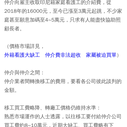
仲介向雇主收取印尼籍家庭看護工的介紹費，從
2018年的16000元，至今已漲至3萬元起跳，不少家
庭甚至願意加碼至4~5萬元，只求有人能盡快協助照
顧長者。
（價格市場詳見，
外籍看護大缺工 仲介費非法超收 家屬被迫買單
）
仲介與仲介之間：
仲介業者間轉換移工的費用，要看各公司彼此談判的
金額。
移工買工費略降、轉廠工價格仍維持水準：
熟悉市場運作的人士透露，以往移工要付給仲介公司
買工費約8~10萬元，近期大缺工、買工費略有下