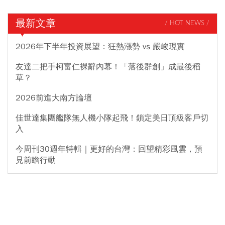
最新文章
/ HOT NEWS /
2026年下半年投資展望：狂熱漲勢 vs 嚴峻現實
友達二把手柯富仁裸辭內幕！「落後群創」成最後稻
草？
2026前進大南方論壇
佳世達集團艦隊無人機小隊起飛！鎖定美日頂級客戶切
入
今周刊30週年特輯｜更好的台灣：回望精彩風雲，預
見前瞻行動