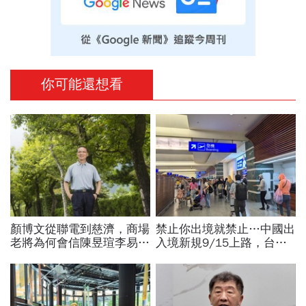
你可能還想看
顏博文從聯電到慈濟，商場
禁止你出境就禁止…中國出
老將為何會信陳昱瑄李易
入境新規9/15上路，台灣
儒、豪給10億？慈濟發
人小心「有去無回」？4種
聲：將捍衛信眾捐款、蔡英
職業特別注意：前例在這
文也說話