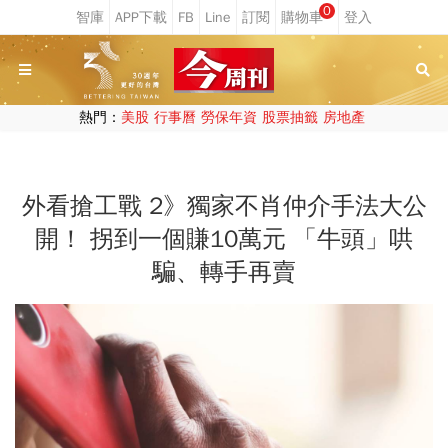
0
熱門：
美股
行事曆
勞保年資
股票抽籤
房地產
外看搶工戰 2》獨家不肖仲介手法大公
開！ 拐到一個賺10萬元 「牛頭」哄
騙、轉手再賣