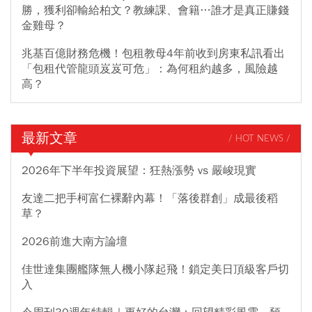
勝，獲利卻輸給柏文？教練課、會籍…誰才是真正賺錢
金雞母？
兆基百億財務危機！包租教母4年前收到房東私訊看出
「包租代管龍頭岌岌可危」：為何租約越多，風險越
高？
最新文章
/ HOT NEWS /
2026年下半年投資展望：狂熱漲勢 vs 嚴峻現實
友達二把手柯富仁裸辭內幕！「落後群創」成最後稻
草？
2026前進大南方論壇
佳世達集團艦隊無人機小隊起飛！鎖定美日頂級客戶切
入