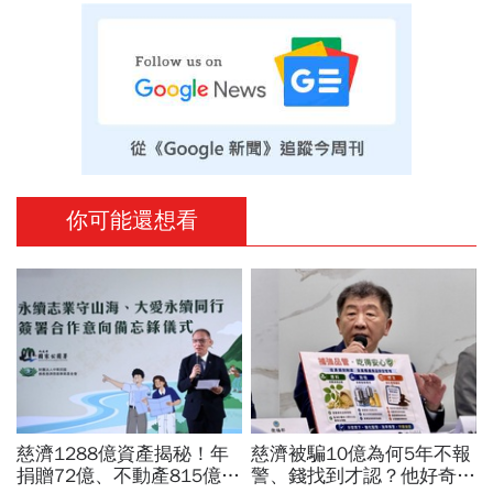
你可能還想看
慈濟1288億資產揭秘！年
慈濟被騙10億為何5年不報
捐贈72億、不動產815億…
警、錢找到才認？他好奇：