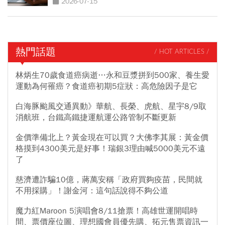
2026-07-15
熱門話題
/ HOT ARTICLES /
林炳生70歲食道癌病逝…永和豆漿拼到500家、養生愛
運動為何罹癌？食道癌初期5症狀：高危險因子是它
白海豚颱風交通異動》華航、長榮、虎航、星宇8/9取
消航班，台鐵高鐵捷運航運公路管制不斷更新
金價準備北上？黃金現在可以買？大佛李其展：黃金價
格摸到4300美元是好事！瑞銀3理由喊5000美元不遠
了
慈濟遭詐騙10億，蔣萬安稱「政府買夠疫苗，民間就
不用採購」！謝金河：這句話說得不夠公道
魔力紅Maroon 5演唱會8/11搶票！高雄世運開唱時
間、票價座位圖、理想國會員優先購、拓元售票資訊一