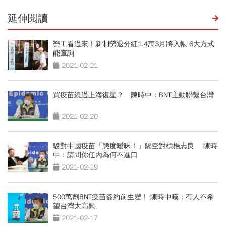
延伸閱讀
勞工看過來！新制勞退分紅1.4萬3月將入帳 6大方式
能查詢
2021-02-21
買疫苗繞過上海復星？ 陳時中：BNT主動聯繫台灣
2021-02-20
駁對中國疫苗「態度曖昧！」隔空對槓楊志良 陳時
中：請問你任內為何不進口
2021-02-19
500萬劑BNT疫苗簽約前生變！ 陳時中嘆：有人不希
望台灣太高興
2021-02-17