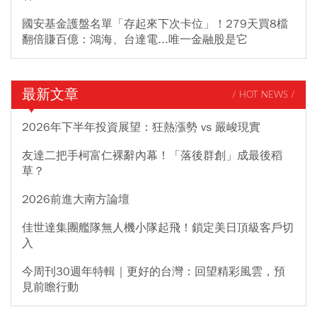
國安基金護盤名單「存起來下次卡位」！279天買8檔
翻倍賺百億：鴻海、台達電...唯一金融股是它
最新文章
/ HOT NEWS /
2026年下半年投資展望：狂熱漲勢 vs 嚴峻現實
友達二把手柯富仁裸辭內幕！「落後群創」成最後稻
草？
2026前進大南方論壇
佳世達集團艦隊無人機小隊起飛！鎖定美日頂級客戶切
入
今周刊30週年特輯｜更好的台灣：回望精彩風雲，預
見前瞻行動