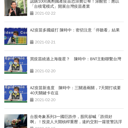
認購1000萬劑國產疫苗恐浪費公帑！涂醒哲：應以
「台積電模式」開展台灣疫苗產業
2021-02-22
AZ疫苗多國緩打 陳時中：密切注意「停聽看」結果
2021-02-21
買疫苗繞過上海復星？ 陳時中：BNT主動聯繫台灣
2021-02-20
AZ疫苗新進度 陳時中：三關過兩關，7天開打或要
40天關鍵卡在這
2021-02-20
台股奇象系列3一國巨跌停，股民卻喊「跌得好
啊」！投資人大開槓桿重壓，違約交割一籮筐警訊浮
現