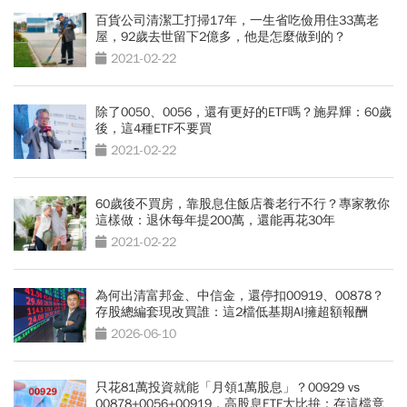
百貨公司清潔工打掃17年，一生省吃儉用住33萬老
屋，92歲去世留下2億多，他是怎麼做到的？
2021-02-22
除了0050、0056，還有更好的ETF嗎？施昇輝：60歲
後，這4種ETF不要買
2021-02-22
60歲後不買房，靠股息住飯店養老行不行？專家教你
這樣做：退休每年提200萬，還能再花30年
2021-02-22
為何出清富邦金、中信金，還停扣00919、00878？
存股總編套現改買誰：這2檔低基期AI擁超額報酬
2026-06-10
只花81萬投資就能「月領1萬股息」？00929 vs
00878+0056+00919，高股息ETF大比拚：存這檔竟