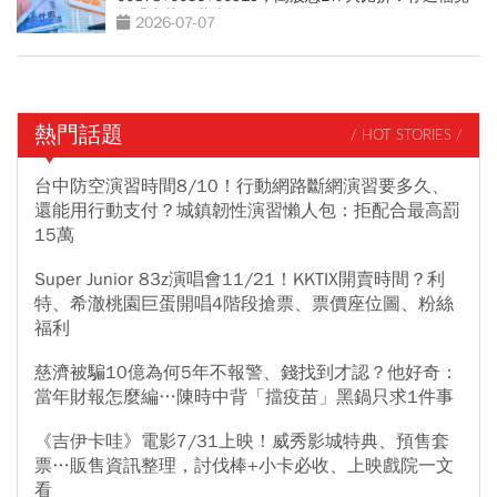
能「少花30萬本金」
2026-07-07
熱門話題
/ HOT STORIES /
台中防空演習時間8/10！行動網路斷網演習要多久、
還能用行動支付？城鎮韌性演習懶人包：拒配合最高罰
15萬
Super Junior 83z演唱會11/21！KKTIX開賣時間？利
特、希澈桃園巨蛋開唱4階段搶票、票價座位圖、粉絲
福利
慈濟被騙10億為何5年不報警、錢找到才認？他好奇：
當年財報怎麼編…陳時中背「擋疫苗」黑鍋只求1件事
《吉伊卡哇》電影7/31上映！威秀影城特典、預售套
票…販售資訊整理，討伐棒+小卡必收、上映戲院一文
看