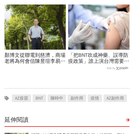
信徒錢去哪？慈濟還原BNT
當年財報怎麼編…陳時中背
採購經過，他拆解信件批越
「擋疫苗」黑鍋只求1件事
描越黑
顏博文從聯電到慈濟，商場
「把BNT吹成神藥、誤導防
老將為何會信陳昱瑄李易
疫政策」誰上演台灣需要中
儒、豪給10億？慈濟發
國施予恩惠的大戲？杜奕
Ads by
聲：將捍衛信眾捐款、蔡英
瑾：還防疫團隊一個公道
文也說話
AZ疫苗
BNT
陳時中
副作用
疫情
AZ副作用
延伸閱讀