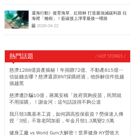
還海行動》復育海草、紅樹林 打造最強減碳利器 往
海裡「種樹」！藍碳接上淨零最後一哩路
2026-04-22
熱門話題
/ HOT STORIES /
慈濟1288億資產揭秘！年捐贈72億、不動產815億…
信徒錢去哪？慈濟還原BNT採購經過，他拆解信件批越
描越黑
慈濟遭詐騙10億，蔣萬安稱「政府買夠疫苗，民間就
不用採購」！謝金河：這句話說得不夠公道
我只領3萬基本工資，如何調高投保薪資？勞保達人傳
授「3招」不靠老闆加薪，年金月領1.3萬變2.5萬
健身工廠 vs World Gym大解密！世界健身-KY營收大