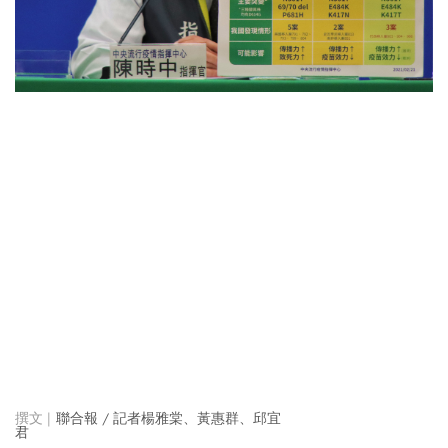
聯合報 / 記者楊雅棠、黃惠群、邱宜
君