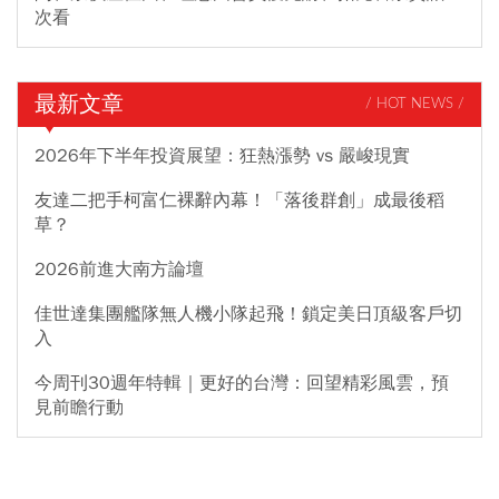
次看
最新文章
/ HOT NEWS /
2026年下半年投資展望：狂熱漲勢 vs 嚴峻現實
友達二把手柯富仁裸辭內幕！「落後群創」成最後稻
草？
2026前進大南方論壇
佳世達集團艦隊無人機小隊起飛！鎖定美日頂級客戶切
入
今周刊30週年特輯｜更好的台灣：回望精彩風雲，預
見前瞻行動