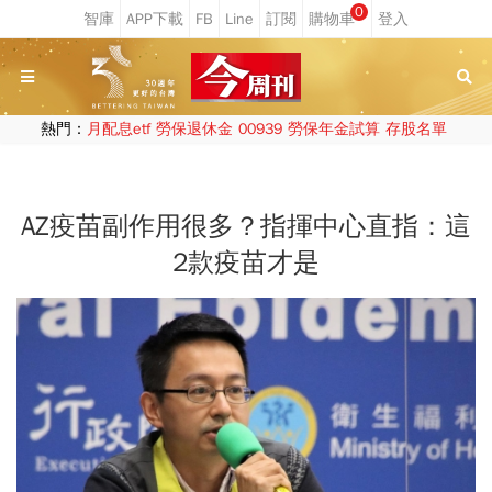
0
熱門：
月配息etf
勞保退休金
00939
勞保年金試算
存股名單
AZ疫苗副作用很多？指揮中心直指：這
2款疫苗才是