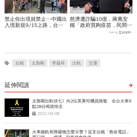
禁止你出境就禁止…中國出
慈濟遭詐騙10億，蔣萬安
入境新規9/15上路，台灣
稱「政府買夠疫苗，民間就
人小心「有去無回」？4種
不用採購」！謝金河：這句
Ads by
職業特別注意：前例在這
話說得不夠公道
台鐵
太魯閣
李義祥
出軌
交通
延伸閱讀
太魯閣出軌頭七》向2位英勇司機員致敬 全台火車9
點28分鳴笛悼念
2021-04-08
火車鐵軌有障礙物怎麼示警？這支台鐵「救命電話」