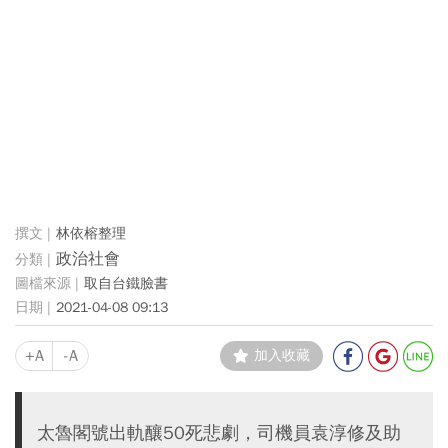
林依榕整理
政治社會
取自台鐵臉書
2021-04-08 09:13
+A
-A
加入收藏
太魯閣號出軌釀50死悲劇，司機員袁淳修及助