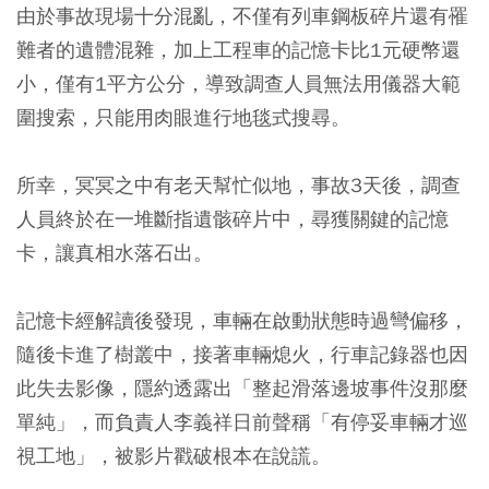
由於事故現場十分混亂，不僅有列車鋼板碎片還有罹
難者的遺體混雜，加上工程車的記憶卡比1元硬幣還
小，僅有1平方公分，導致調查人員無法用儀器大範
圍搜索，只能用肉眼進行地毯式搜尋。
所幸，冥冥之中有老天幫忙似地，事故3天後，調查
人員終於在一堆斷指遺骸碎片中，尋獲關鍵的記憶
卡，讓真相水落石出。
記憶卡經解讀後發現，車輛在啟動狀態時過彎偏移，
隨後卡進了樹叢中，接著車輛熄火，行車記錄器也因
此失去影像，隱約透露出「整起滑落邊坡事件沒那麼
單純」，而負責人李義祥日前聲稱「有停妥車輛才巡
視工地」，被影片戳破根本在說謊。