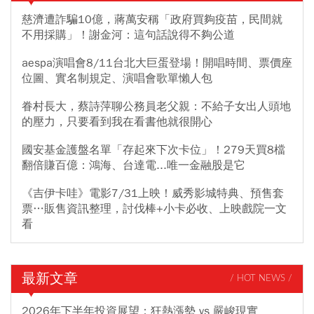
慈濟遭詐騙10億，蔣萬安稱「政府買夠疫苗，民間就
不用採購」！謝金河：這句話說得不夠公道
aespa演唱會8/11台北大巨蛋登場！開唱時間、票價座
位圖、實名制規定、演唱會歌單懶人包
眷村長大，蔡詩萍聊公務員老父親：不給子女出人頭地
的壓力，只要看到我在看書他就很開心
國安基金護盤名單「存起來下次卡位」！279天買8檔
翻倍賺百億：鴻海、台達電...唯一金融股是它
《吉伊卡哇》電影7/31上映！威秀影城特典、預售套
票…販售資訊整理，討伐棒+小卡必收、上映戲院一文
看
最新文章
/ HOT NEWS /
2026年下半年投資展望：狂熱漲勢 vs 嚴峻現實