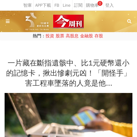
0
熱門：
投資
股票
高股息
金融股
存股
一片藏在斷指遺骸中、比1元硬幣還小
的記憶卡，揪出慘劇元凶！「開怪手」
害工程車墜落的人竟是他...