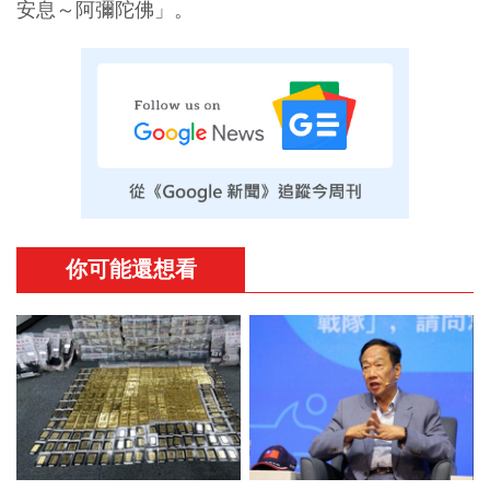
安息～阿彌陀佛」。