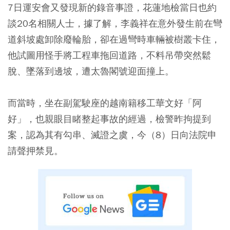
7日運安會又發現新的錄音事證，花蓮地檢當日也約
談20名相關人士，據了解，李義祥在意外發生前在彎
道斜坡處卸除廢輪胎，卻在過彎時車輛被樹叢卡住，
他試圖用怪手將工程車拖回道路，不料吊帶突然鬆
脫、墜落到邊坡，遭太魯閣號迎面撞上。
而當時，坐在副駕駛座的越南籍移工華文好「阿
好」，也親眼目睹整起事故的經過，檢警昨拘提到
案，認為其有勾串、滅證之虞，今（8）日向法院申
請聲押禁見。