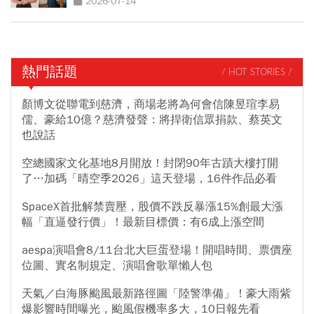
2026-07-14
熱門話題
/ HOT STORIES /
顏博文從聯電到慈濟，商場老將為何會信陳昱瑄李易
儒、豪給10億？慈濟發聲：將捍衛信眾捐款、蔡英文
也說話
空總國家文化基地8月開放！封閉90年古蹟大樓打開
了…加碼「晴空季2026」這天登場，16件作品必看
SpaceX首批解禁賣壓，股價不跌反暴漲15%創最大漲
幅「直逼發行價」！最新目標價：有6成上漲空間
aespa演唱會8/11台北大巨蛋登場！開唱時間、票價座
位圖、實名制規定、演唱會歌單懶人包
天氣／白海豚颱風最新路徑圖「陸警準備」！豪大雨紫
爆影響時間曝光，颱風假機率多大，10日報先看