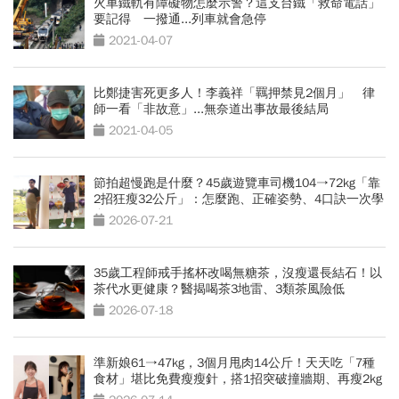
火車鐵軌有障礙物怎麼示警？這支台鐵「救命電話」
要記得 一撥通...列車就會急停
2021-04-07
比鄭捷害死更多人！李義祥「羈押禁見2個月」 律
師一看「非故意」...無奈道出事故最後結局
2021-04-05
節拍超慢跑是什麼？45歲遊覽車司機104→72kg「靠
2招狂瘦32公斤」：怎麼跑、正確姿勢、4口訣一次學
會
2026-07-21
35歲工程師戒手搖杯改喝無糖茶，沒瘦還長結石！以
茶代水更健康？醫揭喝茶3地雷、3類茶風險低
2026-07-18
準新娘61→47kg，3個月甩肉14公斤！天天吃「7種
食材」堪比免費瘦瘦針，搭1招突破撞牆期、再瘦2kg