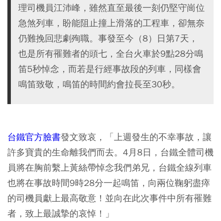
理司機員江沛峰，雖然直至最後一刻仍堅守崗位
急煞列車，盼能阻止撞上滑落的工程車，卻無奈
仍難挽回悲劇殉職。事發至今（8）日第7天，
也是所有罹難者的頭七，全台火車於9點28分鳴
笛5秒悼念，而若是行經事故段的列車，同樣會
鳴笛致敬，鳴笛的時間約會拉長至30秒。
台鐵官方臉書
發文致哀，「上週發生的不幸事故，讓
許多寶貴的生命離我們而去。4月8日，台鐵全體司機
員將在胸前繫上黃絲帶悼念我們弟兄，台鐵全線列車
也將在事故時間9時28分一起鳴笛，向兩位鞠躬盡瘁
的司機員獻上最高敬意！並向在此次事件中所有罹難
者，致上最誠摯的哀悼！」