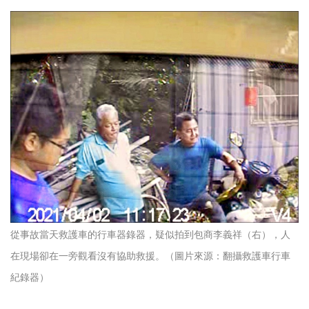
從事故當天救護車的行車器錄器，疑似拍到包商李義祥（右），人
在現場卻在一旁觀看沒有協助救援。（圖片來源：翻攝救護車行車
紀錄器）