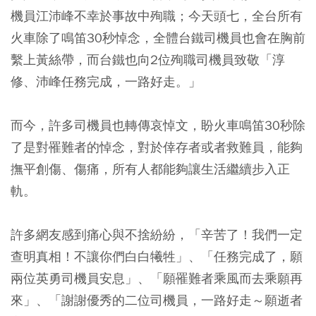
機員江沛峰不幸於事故中殉職；今天頭七，全台所有
火車除了鳴笛30秒悼念，全體台鐵司機員也會在胸前
繫上黃絲帶，而台鐵也向2位殉職司機員致敬「淳
修、沛峰任務完成，一路好走。」
而今，許多司機員也轉傳哀悼文，盼火車鳴笛30秒除
了是對罹難者的悼念，對於倖存者或者救難員，能夠
撫平創傷、傷痛，所有人都能夠讓生活繼續步入正
軌。
許多網友感到痛心與不捨紛紛，「辛苦了！我們一定
查明真相！不讓你們白白犧牲」、「任務完成了，願
兩位英勇司機員安息」、「願罹難者乘風而去乘願再
來」、「謝謝優秀的二位司機員，一路好走～願逝者