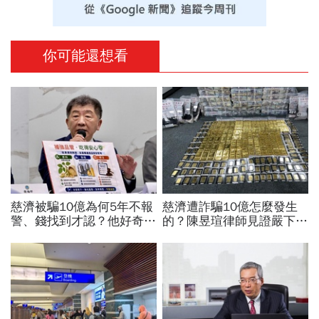
你可能還想看
慈濟被騙10億為何5年不報
慈濟遭詐騙10億怎麼發生
警、錢找到才認？他好奇：
的？陳昱瑄律師見證嚴下跪
當年財報怎麼編…陳時中背
博信任！豪宅藏158公斤黃
「擋疫苗」黑鍋只求1件事
金，洗錢手法曝光…慈濟回
應了