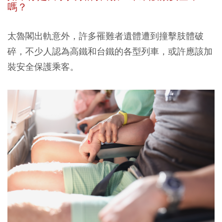
嗎？
太魯閣出軌意外，許多罹難者遺體遭到撞擊肢體破
碎，不少人認為高鐵和台鐵的各型列車，或許應該加
裝安全保護乘客。