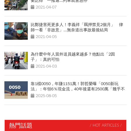
要記得 一撥通...列車就會急停
2021-04-07
比鄭捷害死更多人！李義祥「羈押禁見2個月」 律
師一看「非故意」...無奈道出事故最後結局
2021-04-05
為什麼中年人當外送員越來越多？他點出「2因
子」：真的可怕
2021-04-03
靠1檔0050，年賺1151萬！郭哲榮曝「0050新玩
法」：年領6％現金流，40年後還有2500萬「幾乎不
可能賣光」
2025-08-05
熱門話題
/ HOT ARTICLES /