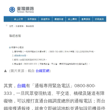
▲（圖片來源：截自
台鐵官網
）
其實，
台鐵
有「通報專用緊急電話」0800-800-
333
，一旦民眾發現軌道、平交道、橋樑及隧道有障
礙物，可以撥打
直通台鐵調度總所
的通報電話；而台
鐵接獲通報後，就會
立即確認地點並通知該司機員停