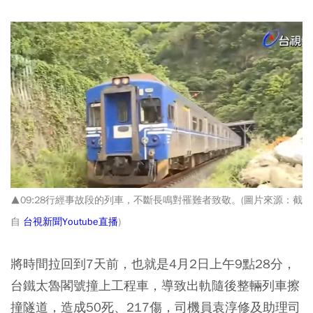
▲09:28行經事故段的列車，不斷長鳴對罹難者致敬。(圖片來源：截
自
台視新聞Youtube直播
)
將時間拉回到7天前，也就是4月2日上午9點28分，
台鐵太魯閣號撞上工程車，導致出軌隨後整輛列車擦
撞隧道，造成50死、217傷，司機員袁淳修及助理司