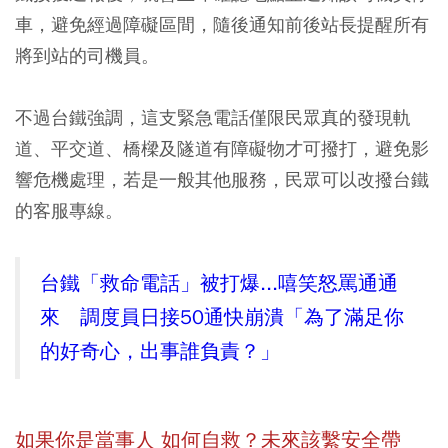
車
，避免經過障礙區間，隨後通知前後站長提醒所有
將到站的司機員。
不過台鐵強調，這支緊急電話
僅限民眾真的發現軌
道、平交道、橋樑及隧道有障礙物
才可撥打，避免影
響危機處理，若是一般其他服務，民眾可以改撥台鐵
的客服專線。
台鐵「救命電話」被打爆...嘻笑怒罵通通
來 調度員日接50通快崩潰「為了滿足你
的好奇心，出事誰負責？」
如果你是當事人 如何自救？未來該繫安全帶