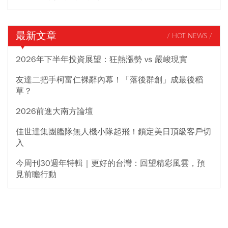
最新文章
/ HOT NEWS /
2026年下半年投資展望：狂熱漲勢 vs 嚴峻現實
友達二把手柯富仁裸辭內幕！「落後群創」成最後稻
草？
2026前進大南方論壇
佳世達集團艦隊無人機小隊起飛！鎖定美日頂級客戶切
入
今周刊30週年特輯｜更好的台灣：回望精彩風雲，預
見前瞻行動