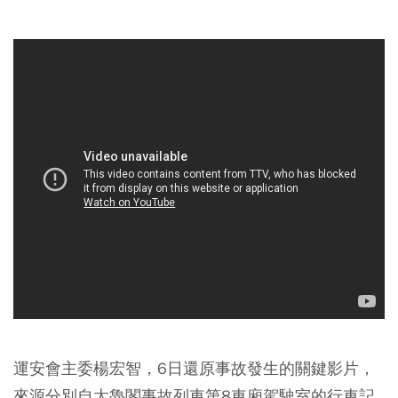
運安會主委楊宏智，6日還原事故發生的關鍵影片，
來源分別自太魯閣事故列車第8車廂駕駛室的行車記