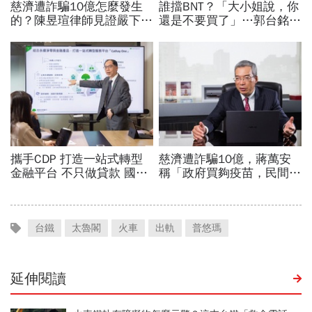
台鐵
太魯閣
火車
出軌
普悠瑪
延伸閱讀