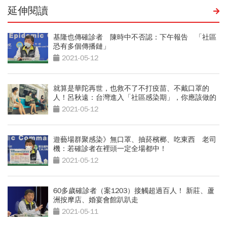
延伸閱讀
基隆也傳確診者 陳時中不否認：下午報告 「社區
恐有多個傳播鏈」
2021-05-12
就算是華陀再世，也救不了不打疫苗、不戴口罩的
人！呂秋遠：台灣進入「社區感染期」，你應該做的
10件事
2021-05-12
遊藝場群聚感染》無口罩、抽菸檳榔、吃東西 老司
機：若確診者在裡頭一定全場都中！
2021-05-12
60多歲確診者（案1203）接觸超過百人！ 新莊、蘆
洲按摩店、婚宴會館趴趴走
2021-05-11