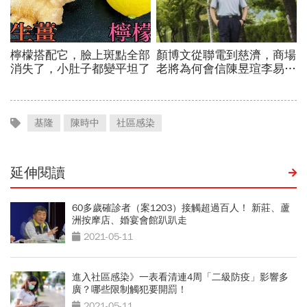
基隆
陳時中
社區感染
延伸閱讀
60多歲確診者（案1203）接觸超過百人！ 新莊、蘆
洲按摩店、婚宴會館趴趴走
2021-05-11
進入社區感染》一表看清連4周「二級防疫」影響多
廣？哪些限制觸犯要開罰！
2021-05-11