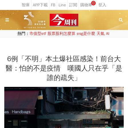
0
熱門：
市值型etf
股票股利怎麼算
esg是什麼
天氣
AI
6例「不明」本土爆社區感染！前台大
醫：怕的不是疫情 嘆國人只在乎「是
誰的疏失」