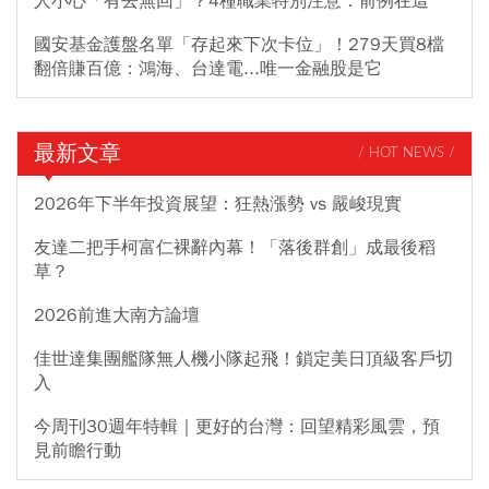
人小心「有去無回」？4種職業特別注意：前例在這
國安基金護盤名單「存起來下次卡位」！279天買8檔
翻倍賺百億：鴻海、台達電...唯一金融股是它
最新文章
/ HOT NEWS /
2026年下半年投資展望：狂熱漲勢 vs 嚴峻現實
友達二把手柯富仁裸辭內幕！「落後群創」成最後稻
草？
2026前進大南方論壇
佳世達集團艦隊無人機小隊起飛！鎖定美日頂級客戶切
入
今周刊30週年特輯｜更好的台灣：回望精彩風雲，預
見前瞻行動