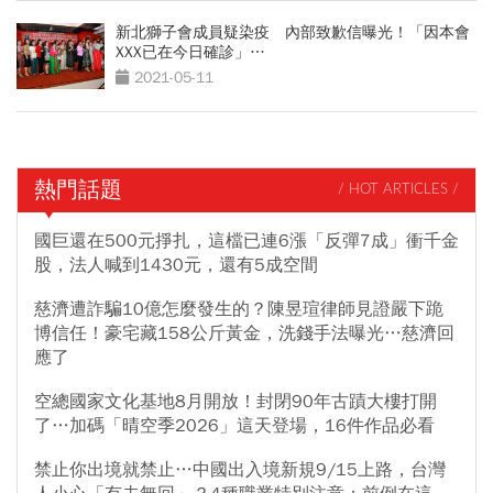
新北獅子會成員疑染疫 內部致歉信曝光！「因本會
XXX已在今日確診」…
2021-05-11
熱門話題
/ HOT ARTICLES /
國巨還在500元掙扎，這檔已連6漲「反彈7成」衝千金
股，法人喊到1430元，還有5成空間
慈濟遭詐騙10億怎麼發生的？陳昱瑄律師見證嚴下跪
博信任！豪宅藏158公斤黃金，洗錢手法曝光…慈濟回
應了
空總國家文化基地8月開放！封閉90年古蹟大樓打開
了…加碼「晴空季2026」這天登場，16件作品必看
禁止你出境就禁止…中國出入境新規9/15上路，台灣