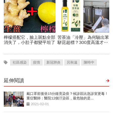
社區感染
疫情
新冠肺炎
呂秋遠
陳時中
延伸閱讀
戴口罩前後坐15分鐘竟染疫？候診區比急診室更毒！
重症醫師：醫院12個汙染區，最危險的是...
2021-02-01