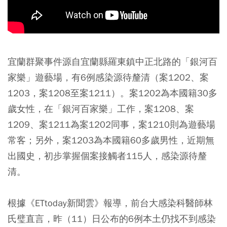
宜蘭群聚事件源自宜蘭縣羅東鎮中正北路的「銀河百
家樂」遊藝場，有6例感染源待釐清（案1202、案
1203，案1208至案1211）。案1202為本國籍30多
歲女性，在「銀河百家樂」工作，案1208、案
1209、案1211為案1202同事，案1210則為遊藝場
常客；另外，案1203為本國籍60多歲男性，近期無
出國史，初步掌握個案接觸者115人，感染源待釐
清。
根據《ETtoday新聞雲》報導，前台大感染科醫師林
氏璧直言，昨（11）日公布的6例本土仍找不到感染