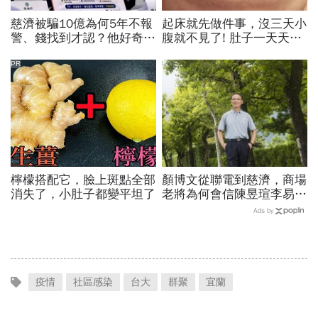
慈濟被騙10億為何5年不報
起床就先做件事，沒三天小
警、錢找到才認？他好奇：
腹就不見了! 肚子一天天變
當年財報怎麼編…陳時中背
小！
「擋疫苗」黑鍋只求1件事
PR
檸檬搭配它，臉上斑點全部
顏博文從聯電到慈濟，商場
消失了，小肚子都變平坦了
老將為何會信陳昱瑄李易
儒、豪給10億？慈濟發
Ads by
聲：將捍衛信眾捐款、蔡英
文也說話
疫情
社區感染
台大
群聚
宜蘭