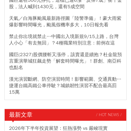
國巨還在500元掙扎，這檔已連6漲「反彈7成」衝千金
股，法人喊到1430元，還有5成空間
天氣／白海豚颱風最新路徑圖「陸警準備」！豪大雨紫
爆影響時間曝光，颱風假機率多大，10日報先看
禁止你出境就禁止…中國出入境新規9/15上路，台灣
人小心「有去無回」？4種職業特別注意：前例在這
國巨(2327)股價腰斬又漲停，該賣還是續抱？杜金龍預
言重演華城狂飆走勢「解套時間曝光」！群創、南亞科
也點名
漢光演習斷網、防空演習時間！影響範圍、交通異動…
捷運台鐵高鐵公車停駛？城鎮韌性演習不配合最高罰
15萬
最新文章
/ HOT NEWS /
2026年下半年投資展望：狂熱漲勢 vs 嚴峻現實