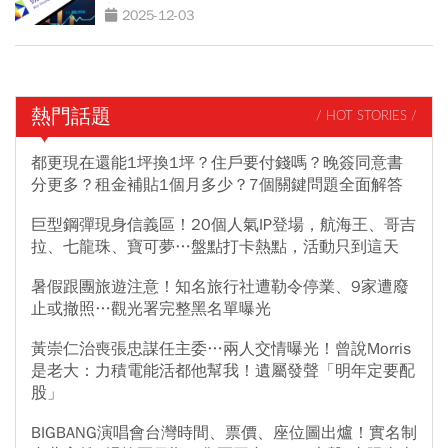
數」
2025-12-03
熱門話題
/ HOT STORIES /
都更現在還能1坪換1坪？住戶要付錢嗎？晚簽同意書
分更多？租金補貼1個月多少？7個關鍵問題全面解答
巨型鋼彈現身信義區！20個人氣IP登場，航海王、哥吉
拉、七龍珠、寶可夢…盤點打卡熱點，活動只到這天
暑假跟團旅遊注意！知名旅行社遭勒令停業、9家遭廢
止或撤照…觀光署完整黑名單曝光
黃崇仁治喪張忠謀任主委…兩人交情曝光！曾說Morris
是老大：力積電能活都他幫我！遺屬發聲「明年定要配
股」
BIGBANG演唱會台灣時間、票價、座位圖出爐！實名制