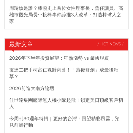
周玲妏是誰？棒協史上首位女性理事長，曾任議員、高
雄市觀光局長…接棒辜仲諒推3大改革：打造棒球人之
家
最新文章
/ HOT NEWS /
2026年下半年投資展望：狂熱漲勢 vs 嚴峻現實
友達二把手柯富仁裸辭內幕！「落後群創」成最後稻
草？
2026前進大南方論壇
佳世達集團艦隊無人機小隊起飛！鎖定美日頂級客戶切
入
今周刊30週年特輯｜更好的台灣：回望精彩風雲，預
見前瞻行動