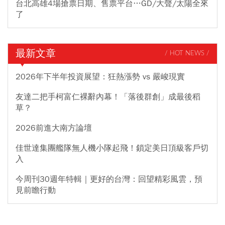
台北高雄4場搶票日期、售票平台…GD/大聲/太陽全來
了
最新文章
/ HOT NEWS /
2026年下半年投資展望：狂熱漲勢 vs 嚴峻現實
友達二把手柯富仁裸辭內幕！「落後群創」成最後稻
草？
2026前進大南方論壇
佳世達集團艦隊無人機小隊起飛！鎖定美日頂級客戶切
入
今周刊30週年特輯｜更好的台灣：回望精彩風雲，預
見前瞻行動