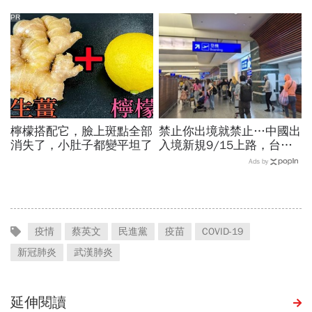
世華化身減碳顧問
小！
PR
檸檬搭配它，臉上斑點全部
禁止你出境就禁止…中國出
消失了，小肚子都變平坦了
入境新規9/15上路，台灣
人小心「有去無回」？4種
Ads by
職業特別注意：前例在這
疫情
蔡英文
民進黨
疫苗
COVID-19
新冠肺炎
武漢肺炎
延伸閱讀