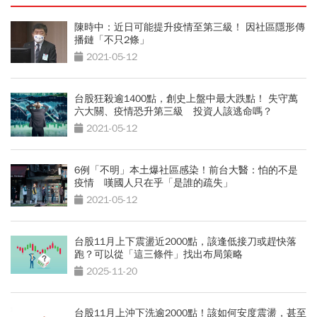
陳時中：近日可能提升疫情至第三級！ 因社區隱形傳
播鏈「不只2條」
2021-05-12
台股狂殺逾1400點，創史上盤中最大跌點！ 失守萬
六大關、疫情恐升第三級 投資人該逃命嗎？
2021-05-12
6例「不明」本土爆社區感染！前台大醫：怕的不是
疫情 嘆國人只在乎「是誰的疏失」
2021-05-12
台股11月上下震盪近2000點，該逢低接刀或趕快落
跑？可以從「這三條件」找出布局策略
2025-11-20
台股11月上沖下洗逾2000點！該如何安度震盪，甚至