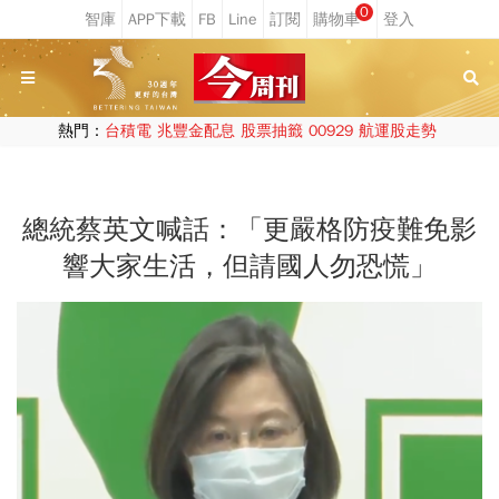
0
熱門：
台積電
兆豐金配息
股票抽籤
00929
航運股走勢
總統蔡英文喊話：「更嚴格防疫難免影
響大家生活，但請國人勿恐慌」