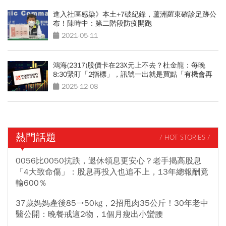
進入社區感染》本土+7破紀錄，蘆洲羅東確診足跡公
布！陳時中：第二階段防疫開跑
2021-05-11
鴻海(2317)股價卡在23X元上不去？杜金龍：每晚
8:30緊盯「2指標」，訊號一出就是買點「有機會再
漲100元」
2025-12-08
熱門話題
/ HOT STORIES /
0056比0050抗跌，退休領息更安心？老手揭高股息
「4大致命傷」：股息再投入也追不上，13年總報酬竟
輸600％
37歲媽媽產後85→50kg，2招甩肉35公斤！30年老中
醫公開：晚餐戒這2物，1個月瘦出小蠻腰