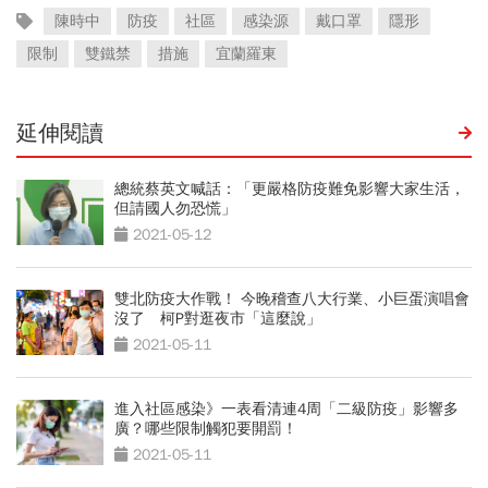
陳時中
防疫
社區
感染源
戴口罩
隱形
限制
雙鐵禁
措施
宜蘭羅東
延伸閱讀
總統蔡英文喊話：「更嚴格防疫難免影響大家生活，
但請國人勿恐慌」
2021-05-12
雙北防疫大作戰！ 今晚稽查八大行業、小巨蛋演唱會
沒了 柯P對逛夜市「這麼說」
2021-05-11
進入社區感染》一表看清連4周「二級防疫」影響多
廣？哪些限制觸犯要開罰！
2021-05-11