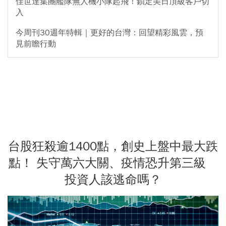
佳世達集團艦隊無人機小隊起飛！鎖定美日頂級客戶切
入
今周刊30週年特輯｜更好的台灣：回望精彩風雲，預
見前瞻行動
台股狂殺逾1400點，創史上盤中最大跌
點！ 失守萬六大關、疫情恐升第三級
投資人該逃命嗎？