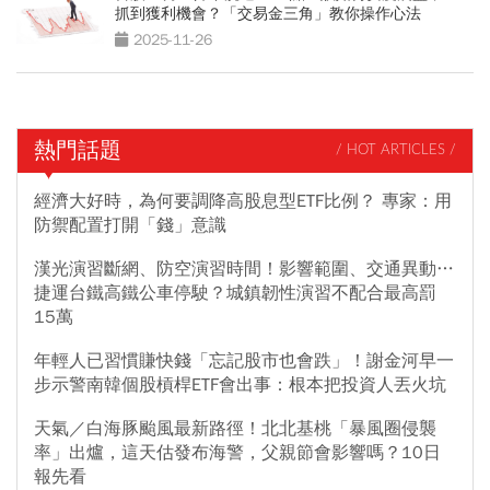
抓到獲利機會？「交易金三角」教你操作心法
2025-11-26
熱門話題
/ HOT ARTICLES /
經濟大好時，為何要調降高股息型ETF比例？ 專家：用
防禦配置打開「錢」意識
漢光演習斷網、防空演習時間！影響範圍、交通異動…
捷運台鐵高鐵公車停駛？城鎮韌性演習不配合最高罰
15萬
年輕人已習慣賺快錢「忘記股市也會跌」！謝金河早一
步示警南韓個股槓桿ETF會出事：根本把投資人丟火坑
天氣／白海豚颱風最新路徑！北北基桃「暴風圈侵襲
率」出爐，這天估發布海警，父親節會影響嗎？10日
報先看