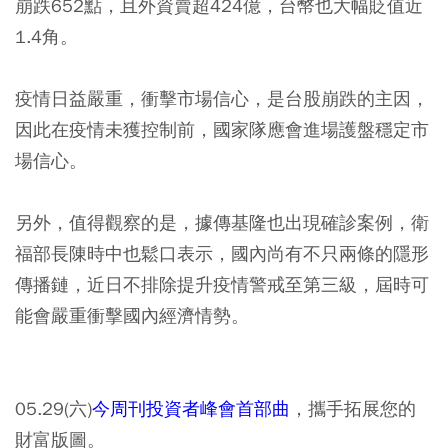
崩跌652點，且外資賣超424億，台幣也大幅貶值近
1.4角。
疫情日益嚴重，衝擊市場信心，是台股崩跌的主因，
因此在疫情未獲控制前，國家隊應會進場護盤穩定市
場信心
。
另外，值得觀察的是，據傳基隆也出現確診案例，衛
福部長陳時中也鬆口表示，國內尚有不只兩條的隱形
傳播鏈，近日不排除提升疫情警戒至第三級，屆時可
能會嚴重衝擊國內經濟情勢。
05.29(六)
今周刊投資者峰會首部曲
，攜手拓展您的
財富版圖。