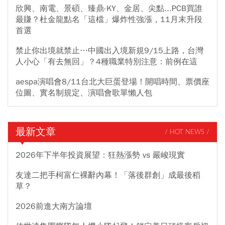
欣興、南電、景碩、臻鼎-KY、金居、尖點...PCB買誰
最賺？杜金龍點名「這檔」爆炸性強漲，11月末升段
首選
禁止你出境就禁止…中國出入境新規9/15上路，台灣
人小心「有去無回」？4種職業特別注意：前例在這
aespa演唱會8/11台北大巨蛋登場！開唱時間、票價座
位圖、實名制規定、演唱會歌單懶人包
最新文章
/ HOT NEWS /
2026年下半年投資展望：狂熱漲勢 vs 嚴峻現實
友達二把手柯富仁裸辭內幕！「落後群創」成最後稻
草？
2026前進大南方論壇