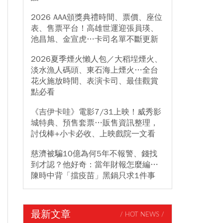
2026 AAA頒獎典禮時間、票價、座位
表、售票平台！高雄世運迎張員瑛、
池昌旭、金宣虎…卡司名單不斷更新
2026夏季煙火懶人包／大稻埕煙火、
淡水漁人碼頭、東石海上煙火…全台
花火施放時間、表演卡司、最佳觀賞
點必看
《吉伊卡哇》電影7/31上映！威秀影
城特典、預售套票…販售資訊整理，
討伐棒+小卡必收、上映戲院一文看
慈濟被騙10億為何5年不報警、錢找
到才認？他好奇：當年財報怎麼編…
陳時中背「擋疫苗」黑鍋只求1件事
最新文章
/ HOT NEWS /