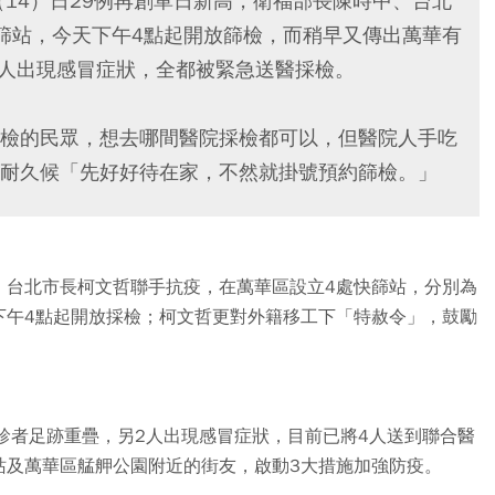
今（14）日29例再創單日新高，衛福部長陳時中、台北
篩站，今天下午4點起開放篩檢，而稍早又傳出萬華有
2人出現感冒症狀，全都被緊急送醫採檢。
檢的民眾，想去哪間醫院採檢都可以，但醫院人手吃
耐久候「先好好待在家，不然就掛號預約篩檢。」
、台北市長柯文哲聯手抗疫，在萬華區設立4處快篩站，分別為
下午4點起開放採檢；柯文哲更對外籍移工下「特赦令」，鼓勵
診者足跡重疊，另2人出現感冒症狀，目前已將4人送到聯合醫
站及萬華區艋舺公園附近的街友，啟動3大措施加強防疫。