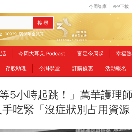
搜尋
金
00939
勞保年金試算
生活
今周大耳朵 Podcast
富足今周起
幸福熟
存股助理
今周學堂
訂購優惠
活動報名
等5小時起跳！」萬華護理
人手吃緊「沒症狀別占用資源