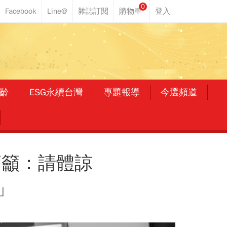
0
齡
ESG永續台灣
專題報導
今選頻道
師籲：請體諒
」