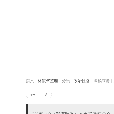
林依榕整理
政治社會
+A
-A