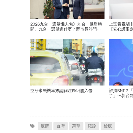
2026九合一選舉懶人包》九合一選舉時
上班看電腦 
間、九合一選舉選什麼？縣市長熱門人
【安心護眼
選、藍綠白布局選戰搶先看
PR
空汙來襲機車族請關注癌細胞入侵
誰擋BNT？
了」…郭台
的都回應了
疫情
台灣
萬華
確診
檢疫