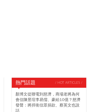
熱門話題
/ HOT ARTICLES /
顏博文從聯電到慈濟，商場老將為何
會信陳昱瑄李易儒、豪給10億？慈濟
發聲：將捍衛信眾捐款、蔡英文也說
話