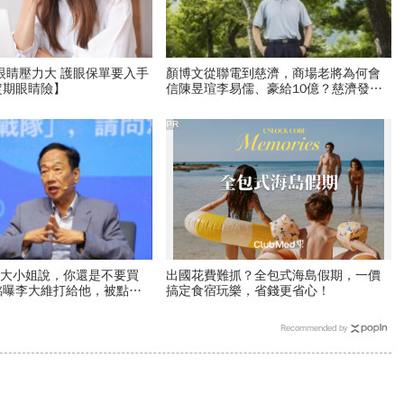
眼睛壓力大 護眼保單要入手
顏博文從聯電到慈濟，商場老將為何會
定期眼睛險】
信陳昱瑄李易儒、豪給10億？慈濟發
聲：將捍衛信眾捐款、蔡英文也說話
PR
「大小姐說，你還是不要買
出國花費難抓？全包式海島假期，一價
銘曝李大維打給他，被點名
搞定食宿玩樂，省錢更省心！
Recommended by