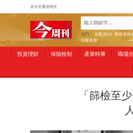
在今天看見明天
熱門：
月配息etf
勞保退休
存股名單
投資理財
保險稅制
產業時事
職場
「篩檢至少