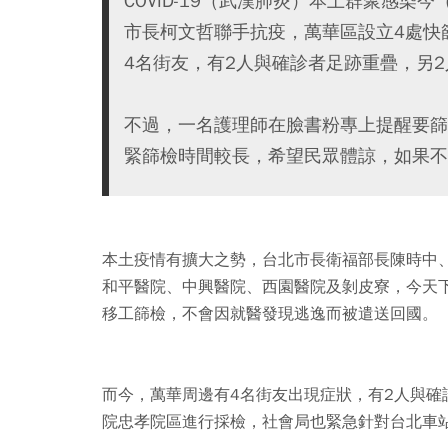
COVID-19（武漢肺炎）本土群聚感染
市長柯文哲聯手抗疫，萬華區設立4處快
4名街友，有2人與確診者足跡重疊，另
不過，一名護理師在臉書粉專上提醒要篩
緊篩檢時間較長，希望民眾體諒，如果不
本土疫情有擴大之勢，台北市長衛福部長陳時中
和平醫院、中興醫院、西園醫院及剝皮寮，今天
移工篩檢，不會因就醫發現逃逸而被遣送回國。
而今，萬華周邊有4名街友出現症狀，有2人與確
院忠孝院區進行採檢，社會局也緊急針對台北車