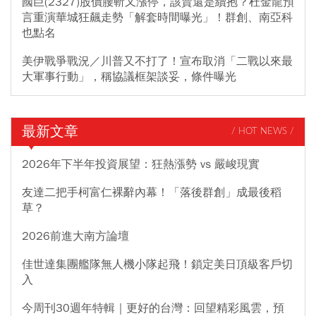
國巨(2327)股價腰斬又漲停，該賣還是續抱？杜金龍預
言重演華城狂飆走勢「解套時間曝光」！群創、南亞科
也點名
美伊戰爭戰況／川普又不打了！宣布取消「二戰以來最
大軍事行動」，稱協議框架談妥，條件曝光
最新文章
/ HOT NEWS /
2026年下半年投資展望：狂熱漲勢 vs 嚴峻現實
友達二把手柯富仁裸辭內幕！「落後群創」成最後稻
草？
2026前進大南方論壇
佳世達集團艦隊無人機小隊起飛！鎖定美日頂級客戶切
入
今周刊30週年特輯｜更好的台灣：回望精彩風雲，預