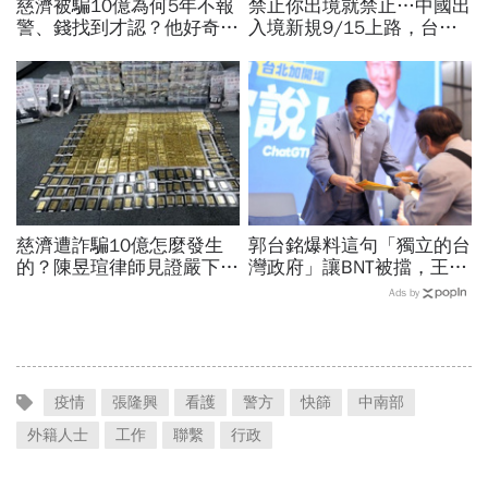
慈濟被騙10億為何5年不報
禁止你出境就禁止…中國出
警、錢找到才認？他好奇：
入境新規9/15上路，台灣
當年財報怎麼編…陳時中背
人小心「有去無回」？4種
「擋疫苗」黑鍋只求1件事
職業特別注意：前例在這
慈濟遭詐騙10億怎麼發生
郭台銘爆料這句「獨立的台
的？陳昱瑄律師見證嚴下跪
灣政府」讓BNT被擋，王必
博信任！豪宅藏158公斤黃
勝秀證據：BNT大股東給郭
Ads by
金，洗錢手法曝光…慈濟回
董的信不是這樣寫
應了
疫情
張隆興
看護
警方
快篩
中南部
外籍人士
工作
聯繫
行政