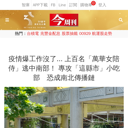
0
熱門：
台積電
兆豐金配息
股票抽籤
00929
航運股走勢
疫情爆工作沒了... 上百名「萬華女陪
侍」逃中南部！ 專攻「這縣市」小吃
部 恐成南北傳播鏈