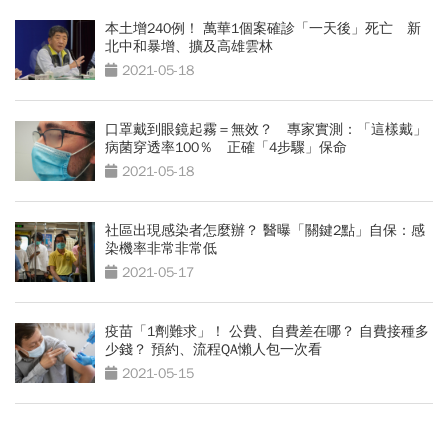
本土增240例！ 萬華1個案確診「一天後」死亡 新
北中和暴增、擴及高雄雲林
2021-05-18
口罩戴到眼鏡起霧＝無效？ 專家實測：「這樣戴」
病菌穿透率100％ 正確「4步驟」保命
2021-05-18
社區出現感染者怎麼辦？ 醫曝「關鍵2點」自保：感
染機率非常非常低
2021-05-17
疫苗「1劑難求」！ 公費、自費差在哪？ 自費接種多
少錢？ 預約、流程QA懶人包一次看
2021-05-15