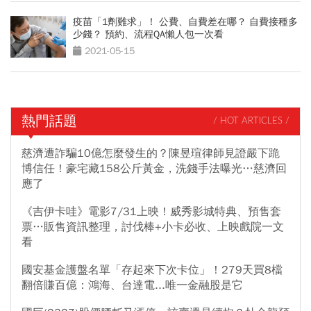
疫苗「1劑難求」！ 公費、自費差在哪？ 自費接種多
少錢？ 預約、流程QA懶人包一次看
2021-05-15
熱門話題
/ HOT ARTICLES /
慈濟遭詐騙10億怎麼發生的？陳昱瑄律師見證嚴下跪
博信任！豪宅藏158公斤黃金，洗錢手法曝光…慈濟回
應了
《吉伊卡哇》電影7/31上映！威秀影城特典、預售套
票…販售資訊整理，討伐棒+小卡必收、上映戲院一文
看
國安基金護盤名單「存起來下次卡位」！279天買8檔
翻倍賺百億：鴻海、台達電...唯一金融股是它