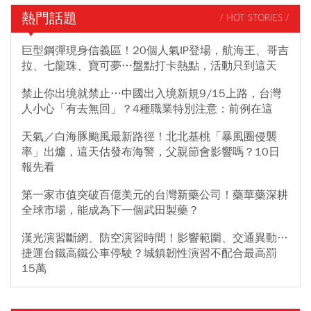
熱門話題
/ HOT STORIES /
巨型鋼彈現身信義區！20個人氣IP登場，航海王、哥吉
拉、七龍珠、寶可夢…盤點打卡熱點，活動只到這天
禁止你出境就禁止…中國出入境新規9/15上路，台灣
人小心「有去無回」？4種職業特別注意：前例在這
天氣／白海豚颱風最新路徑！北北基桃「暴風圈侵襲
率」出爐，這天估發布海警，父親節會影響嗎？10日
報先看
第一家市值突破百億美元的台灣新藥公司！藥華藥深耕
全球市場，能成為下一個武田製藥？
漢光演習斷網、防空演習時間！影響範圍、交通異動…
捷運台鐵高鐵公車停駛？城鎮韌性演習不配合最高罰
15萬