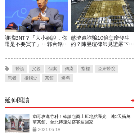
醫護
父親
個案
傳染
指標
亞東醫院
患者
接觸史
茶館
爆料
延伸閱讀
病毒攻進竹科！確診包商上班地點曝光 連2天衝萬
華茶館、台北轉運站搭客運回家
2021-05-18