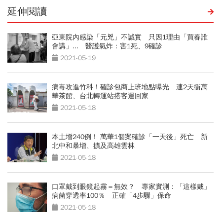
延伸閱讀
亞東院內感染「元兇」不誠實 只因1理由「買春誰
會講」... 醫護氣炸：害1死、9確診
2021-05-19
病毒攻進竹科！確診包商上班地點曝光 連2天衝萬
華茶館、台北轉運站搭客運回家
2021-05-18
本土增240例！ 萬華1個案確診「一天後」死亡 新
北中和暴增、擴及高雄雲林
2021-05-18
口罩戴到眼鏡起霧＝無效？ 專家實測：「這樣戴」
病菌穿透率100％ 正確「4步驟」保命
2021-05-18