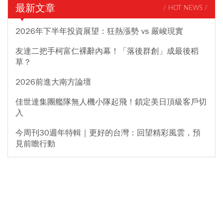
最新文章
/ HOT NEWS /
2026年下半年投資展望：狂熱漲勢 vs 嚴峻現實
友達二把手柯富仁裸辭內幕！「落後群創」成最後稻
草？
2026前進大南方論壇
佳世達集團艦隊無人機小隊起飛！鎖定美日頂級客戶切
入
今周刊30週年特輯｜更好的台灣：回望精彩風雲，預
見前瞻行動