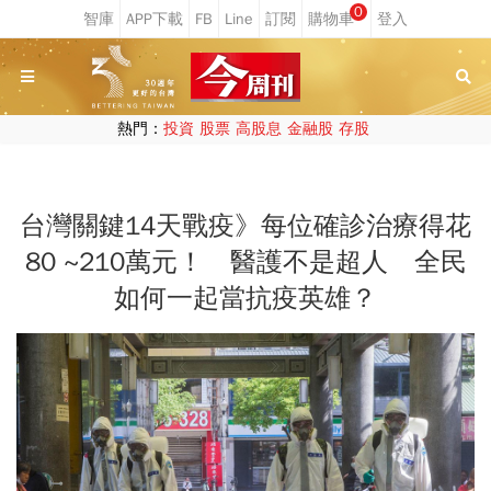
0
熱門：
投資
股票
高股息
金融股
存股
台灣關鍵14天戰疫》每位確診治療得花
80 ~210萬元！ 醫護不是超人 全民
如何一起當抗疫英雄？