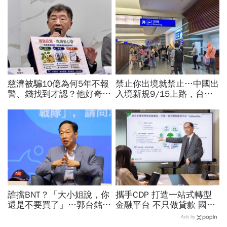
慈濟被騙10億為何5年不報
禁止你出境就禁止…中國出
警、錢找到才認？他好奇：
入境新規9/15上路，台灣
當年財報怎麼編…陳時中背
人小心「有去無回」？4種
「擋疫苗」黑鍋只求1件事
職業特別注意：前例在這
誰擋BNT？「大小姐說，你
攜手CDP 打造一站式轉型
還是不要買了」…郭台銘曝
金融平台 不只做貸款 國泰
李大維打給他，被點名的都
世華化身減碳顧問
Ads by
回應了