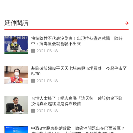
延伸閱讀
快篩陰性不代表沒染疫！出現症狀盡速就醫 陳時
中：病毒量低就會驗不出來
2021-05-18
基隆確診婦幾乎天天七堵南興市場買菜 今起停市至
5/30
2021-05-18
台灣人太棒了！楊志良曝「這天後」確診數會下降
疫情真正趨緩還是得靠疫苗
2021-05-18
中聯3大股東鞠躬致歉，致癌油問題出在巴西黃豆？