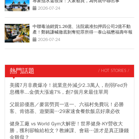
專家指水還很深：大家都買，為何就中聯出事
2026-07-24
中聯毒油銷貨1.26億、法院裁准扣押四公司2億不動
產！鄭銘謙喊徹底剝奪犯罪所得…泰山福懋福壽年報
一窺水多深
2026-07-24
熱門話題
/ HOT STORIES /
美國7月非農爆冷！就業意外減少2.3萬人，削弱Fed升
息機率...金價大漲逾7%，創7個月來最佳單周
父親節優惠／麥當勞買一送一、六福村免費玩！必勝
客、肯德基、遊樂園…29家速食餐飲飯店好康必收
健身工廠 vs World Gym大解密！世界健身-KY營收大
勝，獲利卻輸給柏文？教練課、會籍…誰才是真正賺錢
金雞母？