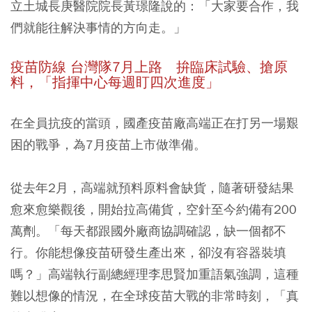
立土城長庚醫院院長黃璟隆說的：「大家要合作，我
們就能往解決事情的方向走。」
疫苗防線 台灣隊7月上路 拚臨床試驗、搶原
料，「指揮中心每週盯四次進度」
在全員抗疫的當頭，國產疫苗廠高端正在打另一場艱
困的戰爭，為7月疫苗上市做準備。
從去年2月，高端就預料原料會缺貨，隨著研發結果
愈來愈樂觀後，開始拉高備貨，空針至今約備有200
萬劑。「每天都跟國外廠商協調確認，缺一個都不
行。你能想像疫苗研發生產出來，卻沒有容器裝填
嗎？」高端執行副總經理李思賢加重語氣強調，這種
難以想像的情況，在全球疫苗大戰的非常時刻，「真