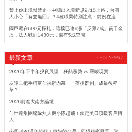
禁止你出境就禁止…中國出入境新規9/15上路，台灣
人小心「有去無回」？4種職業特別注意：前例在這
國巨還在500元掙扎，這檔已連6漲「反彈7成」衝千金
股，法人喊到1430元，還有5成空間
最新文章
/ HOT NEWS /
2026年下半年投資展望：狂熱漲勢 vs 嚴峻現實
友達二把手柯富仁裸辭內幕！「落後群創」成最後稻
草？
2026前進大南方論壇
佳世達集團艦隊無人機小隊起飛！鎖定美日頂級客戶切
入
今周刊30週年特輯｜更好的台灣：回望精彩風雲，預