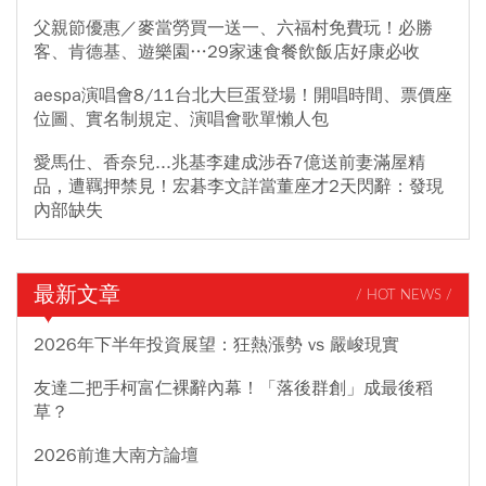
父親節優惠／麥當勞買一送一、六福村免費玩！必勝
客、肯德基、遊樂園…29家速食餐飲飯店好康必收
aespa演唱會8/11台北大巨蛋登場！開唱時間、票價座
位圖、實名制規定、演唱會歌單懶人包
愛馬仕、香奈兒...兆基李建成涉吞7億送前妻滿屋精
品，遭羈押禁見！宏碁李文詳當董座才2天閃辭：發現
內部缺失
最新文章
/ HOT NEWS /
2026年下半年投資展望：狂熱漲勢 vs 嚴峻現實
友達二把手柯富仁裸辭內幕！「落後群創」成最後稻
草？
2026前進大南方論壇