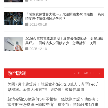
2021-05-18
「感覺就像世界大戰…」尼泊爾驗出40％陽性！ 為何
印度疫情讓鄰國紛紛失控？
2021-05-18
2026台電節電獎勵新制！取消最低獎勵金「影響150
萬戶」…回歸省多少回饋多少，怎麼計算一次看
2025-12-16
熱門話題
/ HOT ARTICLES /
美國7月非農爆冷！就業意外減少2.3萬人，削弱Fed升
息機率...金價大漲逾7%，創7個月來最佳單周
慈濟被騙10億為何5年不報警、錢找到才認？他好奇：
當年財報怎麼編…陳時中背「擋疫苗」黑鍋只求1件事