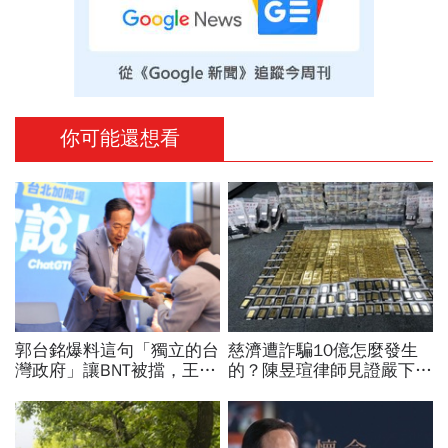
你可能還想看
郭台銘爆料這句「獨立的台
慈濟遭詐騙10億怎麼發生
灣政府」讓BNT被擋，王必
的？陳昱瑄律師見證嚴下跪
勝秀證據：BNT大股東給郭
博信任！豪宅藏158公斤黃
董的信不是這樣寫
金，洗錢手法曝光…慈濟回
應了