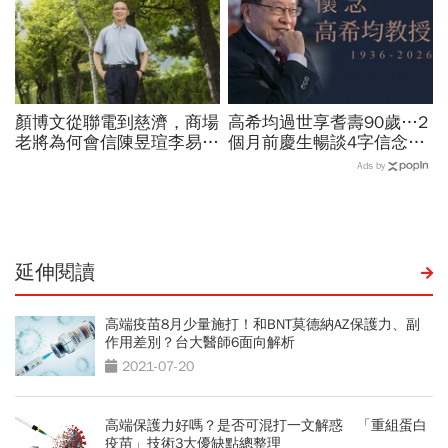
顏博文從聯電到慈濟，商場
高希均過世享耆壽90歲…2
老將為何會信陳昱瑄李易
個月前慶生暢談4字信念，
儒、豪給10億？慈濟發
回憶錄給讀者忠告：自求多
Ads by
聲：將捍衛信眾捐款、蔡英
福、一切靠自己爭氣
文也說話
延伸閱讀
高端疫苗8月少量施打！和BNT莫德納AZ保護力、副
作用差別？台大醫師6面向解析
2021-07-20
高端保護力好嗎？是否可混打一文解惑 「重組蛋白
疫苗」技術3大優缺點總整理