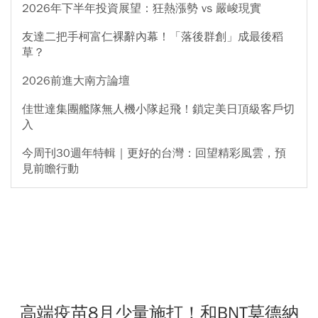
2026年下半年投資展望：狂熱漲勢 vs 嚴峻現實
友達二把手柯富仁裸辭內幕！「落後群創」成最後稻
草？
2026前進大南方論壇
佳世達集團艦隊無人機小隊起飛！鎖定美日頂級客戶切
入
今周刊30週年特輯｜更好的台灣：回望精彩風雲，預
見前瞻行動
高端疫苗8月少量施打！和BNT莫德納