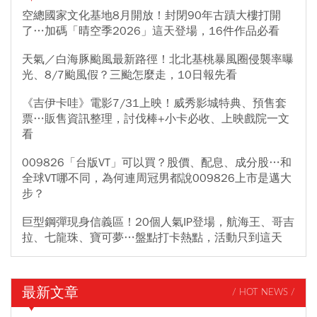
空總國家文化基地8月開放！封閉90年古蹟大樓打開
了…加碼「晴空季2026」這天登場，16件作品必看
天氣／白海豚颱風最新路徑！北北基桃暴風圈侵襲率曝
光、8/7颱風假？三颱怎麼走，10日報先看
《吉伊卡哇》電影7/31上映！威秀影城特典、預售套
票…販售資訊整理，討伐棒+小卡必收、上映戲院一文
看
009826「台版VT」可以買？股價、配息、成分股…和
全球VT哪不同，為何連周冠男都說009826上市是邁大
步？
巨型鋼彈現身信義區！20個人氣IP登場，航海王、哥吉
拉、七龍珠、寶可夢…盤點打卡熱點，活動只到這天
最新文章
/ HOT NEWS /