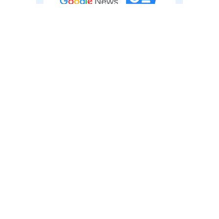
榮獲金鼎獎特惠！每期27.8元起，8/31止！
慈濟遭詐騙10億怎麼發生的？陳昱瑄律師見證嚴
禁止你出境就禁止…中國出入境新規9/15
下跪博信任！豪宅藏158公斤黃金，洗錢手法曝
上路，台灣人小心「有去無回」？4種職業
光…慈濟回應了
特別注意：前例在這