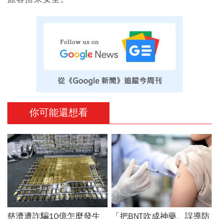
你可能還想看
慈濟遭詐騙10億怎麼發生
「把BNT吹成神藥、誤導防