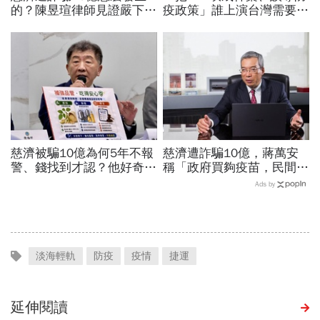
的？陳昱瑄律師見證嚴下跪
疫政策」誰上演台灣需要中
博信任！豪宅藏158公斤黃
國施予恩惠的大戲？杜奕
金，洗錢手法曝光…慈濟回
瑾：還防疫團隊一個公道
應了
慈濟被騙10億為何5年不報
慈濟遭詐騙10億，蔣萬安
警、錢找到才認？他好奇：
稱「政府買夠疫苗，民間就
當年財報怎麼編…陳時中背
不用採購」！謝金河：這句
Ads by
「擋疫苗」黑鍋只求1件事
話說得不夠公道
淡海輕軌
防疫
疫情
捷運
延伸閱讀