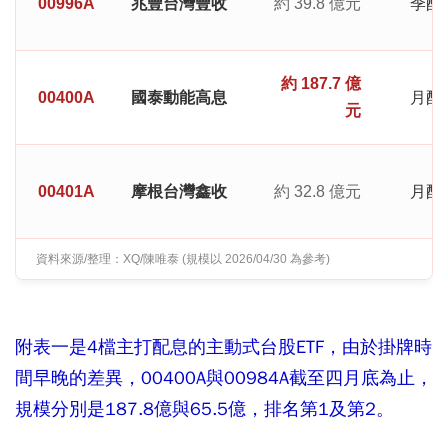
00996A
兆豐台灣豐收
約 39.8 億元
季配
約 187.7 億
00400A
國泰動能高息
月配
元
00401A
摩根台灣鑫收
約 32.8 億元
月配
資料來源/整理：XQ/陳唯泰 (規模以 2026/04/30 為參考)
附表一是4檔主打配息的主動式台股ETF，由於掛牌時
間早晚的差異，00400A與00984A截至四月底為止，
規模分別是187.8億與65.5億，排名第1及第2。