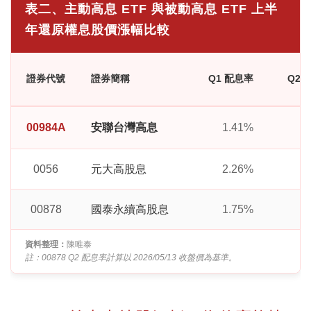
表二、主動高息 ETF 與被動高息 ETF 上半
年還原權息股價漲幅比較
證券代號
證券簡稱
Q1 配息率
Q2 
00984A
安聯台灣高息
1.41%
1
0056
元大高股息
2.26%
2
00878
國泰永續高股息
1.75%
2
資料整理：
陳唯泰
註：00878 Q2 配息率計算以 2026/05/13 收盤價為基準。