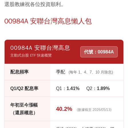
選股教練祝各位投資順利。
00984A 安聯台灣高息懶人包
00984A 安聯台灣高息
代號：00984A
主動式台股 ETF 快速概覽
配息頻率
季配
(每年 1、4、7、10 月除息)
Q1/Q2 配息率
Q1：
1.41%
Q2：
1.89%
年初至今漲幅
40.2%
(數據截至 2026/05/13)
（還原權息）