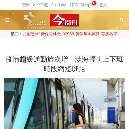
0
熱門：
月配息etf
勞保退休金
00939
勞保年金試算
存股名單
疫情趨緩通勤旅次增 淡海輕軌上下班
時段縮短班距