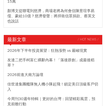
15萬
顏博文從聯電到慈濟，商場老將為何會信陳昱瑄李易
儒、豪給10億？慈濟發聲：將捍衛信眾捐款、蔡英文
也說話
最新文章
/ HOT NEWS /
2026年下半年投資展望：狂熱漲勢 vs 嚴峻現實
友達二把手柯富仁裸辭內幕！「落後群創」成最後稻
草？
2026前進大南方論壇
佳世達集團艦隊無人機小隊起飛！鎖定美日頂級客戶切
入
今周刊30週年特輯｜更好的台灣：回望精彩風雲，預
見前瞻行動