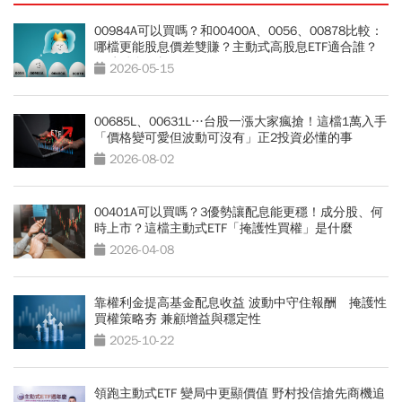
00984A可以買嗎？和00400A、0056、00878比較：
哪檔更能股息價差雙賺？主動式高股息ETF適合誰？
優缺點全解析
2026-05-15
00685L、00631L…台股一漲大家瘋搶！這檔1萬入手
「價格變可愛但波動可沒有」正2投資必懂的事
2026-08-02
00401A可以買嗎？3優勢讓配息能更穩！成分股、何
時上市？這檔主動式ETF「掩護性買權」是什麼
2026-04-08
靠權利金提高基金配息收益 波動中守住報酬 掩護性
買權策略夯 兼顧增益與穩定性
2025-10-22
領跑主動式ETF 變局中更顯價值 野村投信搶先商機追