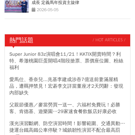
成長 定義馬年投資主旋律
2026-05-05
熱門話題
/ HOT ARTICLES /
Super Junior 83z演唱會11/21！KKTIX開賣時間？利
特、希澈桃園巨蛋開唱4階段搶票、票價座位圖、粉絲
福利
愛馬仕、香奈兒...兆基李建成涉吞7億送前妻滿屋精
品，遭羈押禁見！宏碁李文詳當董座才2天閃辭：發現
內部缺失
父親節優惠／麥當勞買一送一、六福村免費玩！必勝
客、肯德基、遊樂園…29家速食餐飲飯店好康必收
漢光演習斷網、防空演習時間！影響範圍、交通異動…
捷運台鐵高鐵公車停駛？城鎮韌性演習不配合最高罰