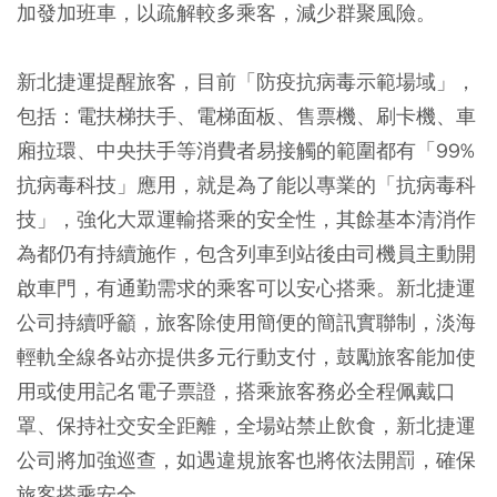
加發加班車，以疏解較多乘客，減少群聚風險。
新北捷運提醒旅客，目前「防疫抗病毒示範場域」，
包括：電扶梯扶手、電梯面板、售票機、刷卡機、車
廂拉環、中央扶手等消費者易接觸的範圍都有「99%
抗病毒科技」應用，就是為了能以專業的「抗病毒科
技」，強化大眾運輸搭乘的安全性，其餘基本清消作
為都仍有持續施作，包含列車到站後由司機員主動開
啟車門，有通勤需求的乘客可以安心搭乘。新北捷運
公司持續呼籲，旅客除使用簡便的簡訊實聯制，淡海
輕軌全線各站亦提供多元行動支付，鼓勵旅客能加使
用或使用記名電子票證，搭乘旅客務必全程佩戴口
罩、保持社交安全距離，全場站禁止飲食，新北捷運
公司將加強巡查，如遇違規旅客也將依法開罰，確保
旅客搭乘安全。