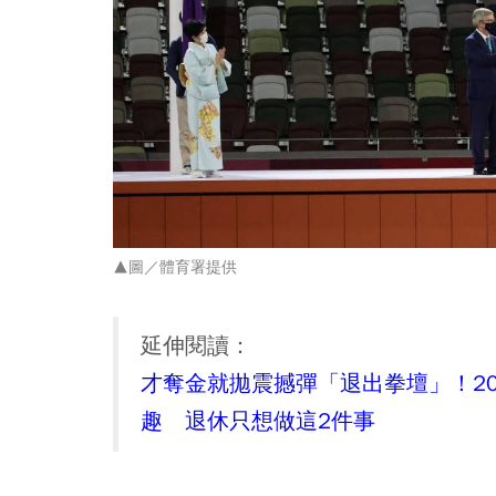
▲圖／體育署提供
延伸閱讀：
才奪金就拋震撼彈「退出拳壇」！2
趣 退休只想做這2件事