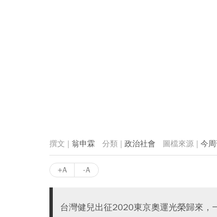
翁申霖
政治社會
今周
+A
-A
台灣健兒出征2020東京奧運光榮歸來，