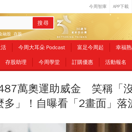
搜尋
金融股
存股
生活
今周大耳朵 Podcast
富足今周起
幸福熟
存股助理
今周學堂
訂購優惠
活動報名
487萬奧運助威金 笑稱「
麼多」！自曝看「2畫面」落