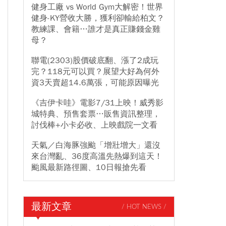
健身工廠 vs World Gym大解密！世界
健身-KY營收大勝，獲利卻輸給柏文？
教練課、會籍…誰才是真正賺錢金雞
母？
聯電(2303)股價破底翻、漲了2成玩
完？118元可以買？展望大好為何外
資3天賣超14.6萬張，可能原因曝光
《吉伊卡哇》電影7/31上映！威秀影
城特典、預售套票…販售資訊整理，
討伐棒+小卡必收、上映戲院一文看
天氣／白海豚強颱「增壯增大」還沒
來台灣亂、36度高溫先熱爆到這天！
颱風最新路徑圖、10日報搶先看
最新文章
/ HOT NEWS /