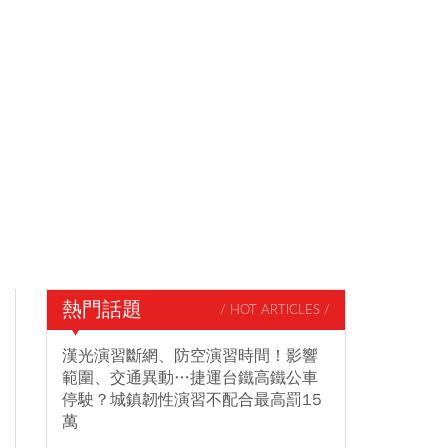
熱門話題
/ HOT ARTICLES /
漢光演習斷網、防空演習時間！影響
範圍、交通異動…捷運台鐵高鐵公車
停駛？城鎮韌性演習不配合最高罰15
萬