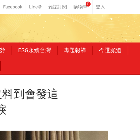
0
齡
ESG永續台灣
專題報導
今選頻道
沒料到會發這
淚