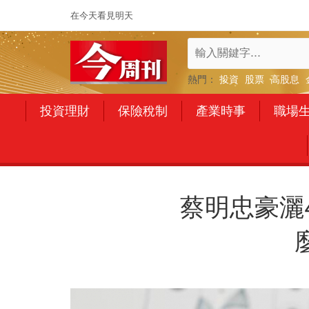
在今天看見明天
熱門：
投資
股票
高股息
投資理財
保險稅制
產業時事
職場
蔡明忠豪灑