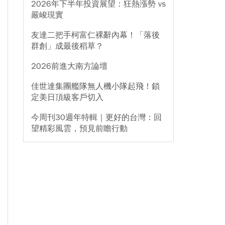
2026年下半年投資展望：狂熱漲勢 vs
嚴峻現實
友達二把手柯富仁裸辭內幕！「落後
群創」成最後稻草？
2026前進大南方論壇
佳世達集團艦隊無人機小隊起飛！鎖
定美日頂級客戶切入
今周刊30週年特輯｜更好的台灣：回
望精彩風雲，預見前瞻行動