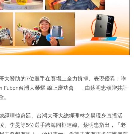
哥大贊助的7位選手在賽場上全力拚搏、表現優異；昨
m Fubon台灣大榮耀 線上慶功會」，由蔡明忠頒贈共計
金。
總經理韓蔚廷、台灣大哥大總經理林之晨現身直播活
淩、李旻等5位選手跨海同框連線。蔡明忠指出，「老