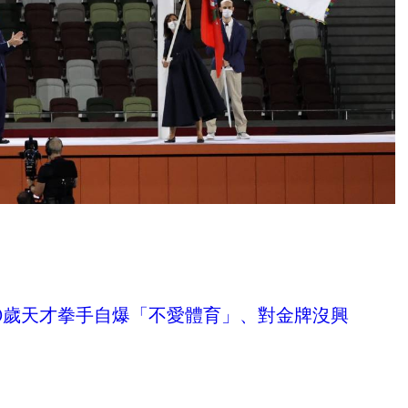
0歲天才拳手自爆「不愛體育」、對金牌沒興