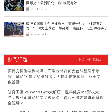
因曝光！最新研究：這2款更有效
2021-08-23
韓股又熔斷！台股被拖累「震盪千點」、外資連7
賣…SK海力士暴跌，華邦電、南亞科、旺宏臉都綠了
2026-07-13
熱門話題
/ HOT ARTICLES /
顏博文從聯電到慈濟，商場老將為何會信陳昱瑄李易
儒、豪給10億？慈濟發聲：將捍衛信眾捐款、蔡英文
也說話
健身工廠 vs World Gym大解密！世界健身-KY營收大
勝，獲利卻輸給柏文？教練課、會籍…誰才是真正賺錢
金雞母？