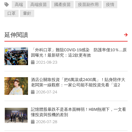
高端
高端疫苗
國產疫苗
疫苗副作用
疫情
口罩
暈針
延伸閱讀
「外科口罩」難阻COVID-19感染 防護率僅10％...原
因曝光！最新研究：這2款更有效
2021-08-23
酒店公關靠投資「把6萬滾成2400萬」！貼身陪伴大
老闆第一線觀察：一家公司能不能投資先看「這2
點」
2026-07-24
記憶體股暴跌不是基本面轉弱！HBM熱潮下，一文看
懂投資與投機的差別
2026-07-28