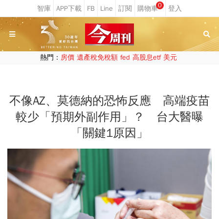
0
熱門：
房價
遺產稅免稅額
fed
高股息etf
美元
不像AZ、莫德納的恐怖反應 高端疫苗
較少「預期外副作用」？ 台大醫曝
「關鍵1原因」