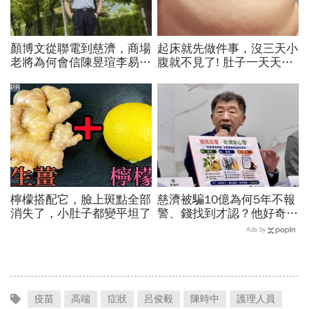
顏博文從聯電到慈濟，商場
起床就先做件事，沒三天小
老將為何會信陳昱瑄李易
腹就不見了! 肚子一天天變
儒、豪給10億？慈濟發
小！
聲：將捍衛信眾捐款、蔡英
PR
文也說話
檸檬搭配它，臉上斑點全部
慈濟被騙10億為何5年不報
消失了，小肚子都變平坦了
警、錢找到才認？他好奇：
當年財報怎麼編…陳時中背
Ads by
「擋疫苗」黑鍋只求1件事
疫苗
高端
症狀
呂俊毅
陳時中
護理人員