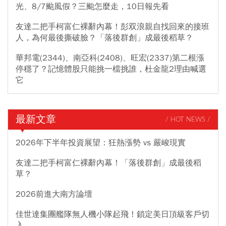
光、8/7颱風假？三颱怎麼走，10日報先看
友達二把手柯富仁裸辭內幕！彭双浪親自找回來的接班
人，為何最後撕破臉？「落後群創」成最後稻草？
華邦電(2344)、南亞科(2408)、旺宏(2337)第二根漲
停穩了？記憶體股只能挑一檔挑誰，杜金龍2理由喊選
它
最新文章
/ HOT NEWS /
2026年下半年投資展望：狂熱漲勢 vs 嚴峻現實
友達二把手柯富仁裸辭內幕！「落後群創」成最後稻
草？
2026前進大南方論壇
佳世達集團艦隊無人機小隊起飛！鎖定美日頂級客戶切
入