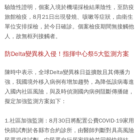
驗陰性證明，個案入境於機場採檢結果陰性，至防疫
旅館檢疫，8月21日出現發燒、咳嗽等症狀，由衛生
單位安排採檢，於今日確診。個案檢疫期間無接觸他
人，故無框列接觸者。
防Delta變異株入侵！指揮中心祭5大監測方案
陳時中表示，全球Delta變異株日益擴散且其傳播力
強，我國境外移入病例有增加趨勢，為降低該病毒進
入國內社區風險，與及時偵測國內病例阻斷傳播鏈，
擬定加強監測方案如下：
1.社區加強監測：8月30日將配置公費COVID-19家用
快篩試劑於各縣市合約診所，由醫師判斷對具高風險
民眾提供試劑，由民眾自行居家篩檢並回報快篩結