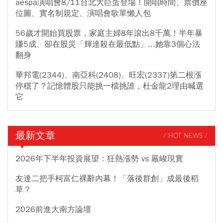
aespa演唱會8/11台北大巨蛋登場！開唱時間、票價座
位圖、實名制規定、演唱會歌單懶人包
56歲才開始買股票，家庭主婦8年滾出8千萬！半年暴
賺5成、卻在股災「輝達殺在最低點」...她靠3個心法
翻身
華邦電(2344)、南亞科(2408)、旺宏(2337)第二根漲
停穩了？記憶體股只能挑一檔挑誰，杜金龍2理由喊選
它
最新文章
/ HOT NEWS /
2026年下半年投資展望：狂熱漲勢 vs 嚴峻現實
友達二把手柯富仁裸辭內幕！「落後群創」成最後稻
草？
2026前進大南方論壇