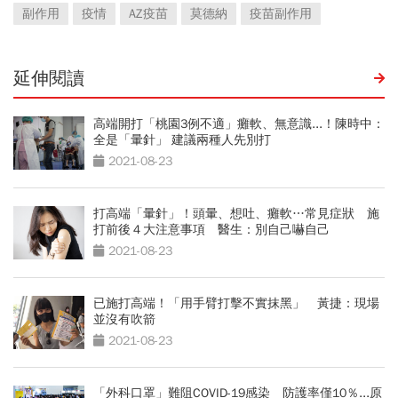
副作用
疫情
AZ疫苗
莫德納
疫苗副作用
延伸閱讀
高端開打「桃園3例不適」癱軟、無意識...！陳時中：
全是「暈針」 建議兩種人先別打
2021-08-23
打高端「暈針」！頭暈、想吐、癱軟…常見症狀 施
打前後４大注意事項 醫生：別自己嚇自己
2021-08-23
已施打高端！「用手臂打擊不實抹黑」 黃捷：現場
並沒有吹箭
2021-08-23
「外科口罩」難阻COVID-19感染 防護率僅10％...原