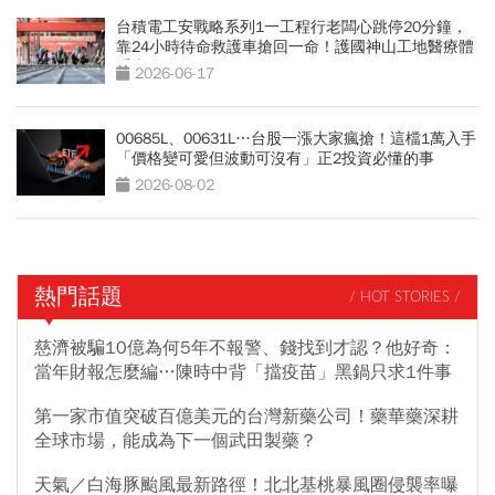
台積電工安戰略系列1一工程行老闆心跳停20分鐘，
靠24小時待命救護車搶回一命！護國神山工地醫療體
系上線
2026-06-17
00685L、00631L…台股一漲大家瘋搶！這檔1萬入手
「價格變可愛但波動可沒有」正2投資必懂的事
2026-08-02
熱門話題
/ HOT STORIES /
慈濟被騙10億為何5年不報警、錢找到才認？他好奇：
當年財報怎麼編…陳時中背「擋疫苗」黑鍋只求1件事
第一家市值突破百億美元的台灣新藥公司！藥華藥深耕
全球市場，能成為下一個武田製藥？
天氣／白海豚颱風最新路徑！北北基桃暴風圈侵襲率曝