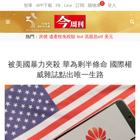
0
熱門：
房價
遺產稅免稅額
fed
高股息etf
美元
被美國暴力夾殺 華為剩半條命 國際權
威雜誌點出唯一生路