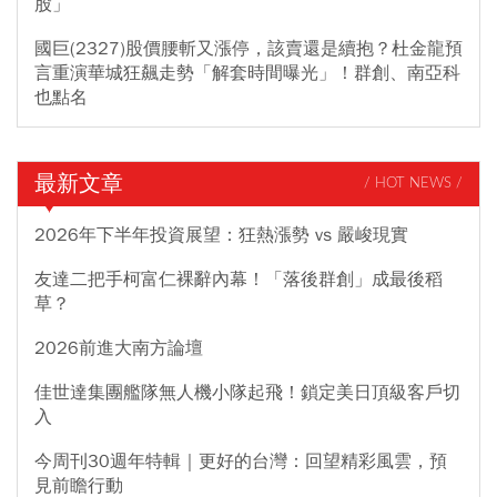
股」
國巨(2327)股價腰斬又漲停，該賣還是續抱？杜金龍預
言重演華城狂飆走勢「解套時間曝光」！群創、南亞科
也點名
最新文章
/ HOT NEWS /
2026年下半年投資展望：狂熱漲勢 vs 嚴峻現實
友達二把手柯富仁裸辭內幕！「落後群創」成最後稻
草？
2026前進大南方論壇
佳世達集團艦隊無人機小隊起飛！鎖定美日頂級客戶切
入
今周刊30週年特輯｜更好的台灣：回望精彩風雲，預
見前瞻行動