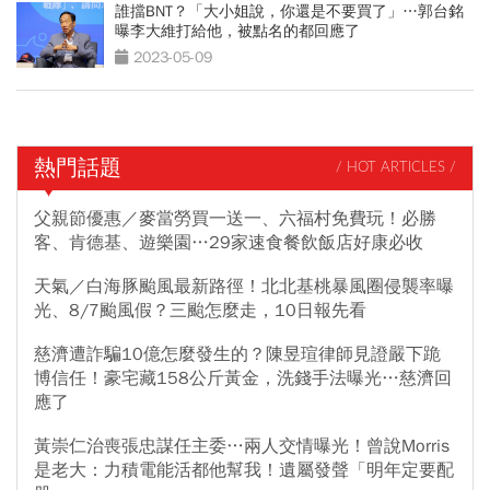
誰擋BNT？「大小姐說，你還是不要買了」…郭台銘
曝李大維打給他，被點名的都回應了
2023-05-09
熱門話題
/ HOT ARTICLES /
父親節優惠／麥當勞買一送一、六福村免費玩！必勝
客、肯德基、遊樂園…29家速食餐飲飯店好康必收
天氣／白海豚颱風最新路徑！北北基桃暴風圈侵襲率曝
光、8/7颱風假？三颱怎麼走，10日報先看
慈濟遭詐騙10億怎麼發生的？陳昱瑄律師見證嚴下跪
博信任！豪宅藏158公斤黃金，洗錢手法曝光…慈濟回
應了
黃崇仁治喪張忠謀任主委…兩人交情曝光！曾說Morris
是老大：力積電能活都他幫我！遺屬發聲「明年定要配