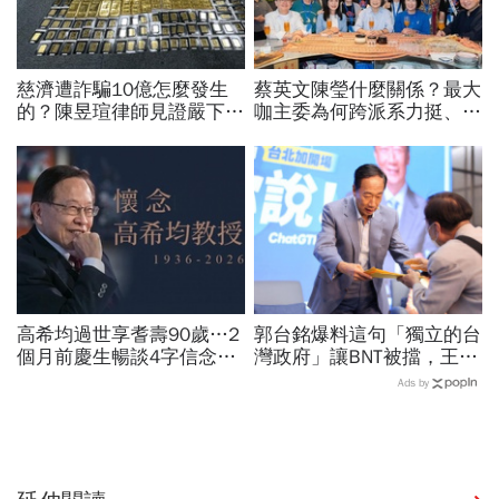
慈濟遭詐騙10億怎麼發生
蔡英文陳瑩什麼關係？最大
的？陳昱瑄律師見證嚴下跪
咖主委為何跨派系力挺、連
博信任！豪宅藏158公斤黃
饒慶鈴都曬合照...同場背後
金，洗錢手法曝光…慈濟回
藏政壇合作內幕？
應了
高希均過世享耆壽90歲…2
郭台銘爆料這句「獨立的台
個月前慶生暢談4字信念，
灣政府」讓BNT被擋，王必
回憶錄給讀者忠告：自求多
勝秀證據：BNT大股東給郭
Ads by
福、一切靠自己爭氣
董的信不是這樣寫