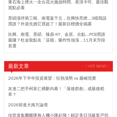
東石海上煙火…全台花火施放時間、表演卡司、最佳觀
賞點必看
景碩漲停第三根、南電返千元，欣興快亮燈...3檔我該
買誰？外資先挑它買超了！最新目標價全揭露
欣興、南電、景碩、臻鼎-KY、金居、尖點...PCB買誰
最賺？杜金龍點名「這檔」爆炸性強漲，11月末升段
首選
最新文章
/ HOT NEWS /
2026年下半年投資展望：狂熱漲勢 vs 嚴峻現實
友達二把手柯富仁裸辭內幕！「落後群創」成最後稻
草？
2026前進大南方論壇
佳世達集團艦隊無人機小隊起飛！鎖定美日頂級客戶切