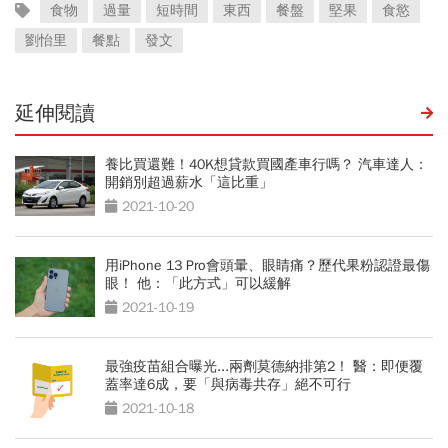
食物
過量
短時間
東西
餐盤
堅果
食慾
劉怡里
餐點
發文
延伸閱讀
養比買還難！40K想貸款買國產車行嗎？ 汽車達人：
開銷別超過薪水「這比重」
2021-10-20
用iPhone 13 Pro會頭暈、眼睛痛？歷代果粉認證最傷
眼！ 他：「此方式」可以緩解
2021-10-19
最強疫苗組合曝光...兩劑莫德納排第2！ 醫：即便覆
蓋率達6成，要「與病毒共存」絕不可行
2021-10-18