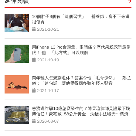
延伸閱讀
10個胖子9個有「這個習慣」！ 營養師：瘦不下來還
很傷胃
2021-10-21
用iPhone 13 Pro會頭暈、眼睛痛？歷代果粉認證最傷
眼！ 他：「此方式」可以緩解
2021-10-19
問年輕人怎規劃退休？答案令他「毛骨悚然」！ 鄭弘
儀：「這句話」讓他覺得應多聽年輕人聲音
2021-10-17
慈濟遭詐騙10億怎麼發生的？陳昱瑄律師見證嚴下跪
博信任！豪宅藏158公斤黃金，洗錢手法曝光…慈濟
回應了
2026-08-07