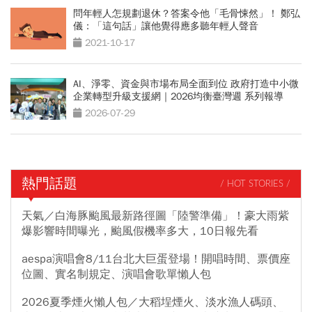
問年輕人怎規劃退休？答案令他「毛骨悚然」！ 鄭弘
儀：「這句話」讓他覺得應多聽年輕人聲音
2021-10-17
AI、淨零、資金與市場布局全面到位 政府打造中小微
企業轉型升級支援網｜2026均衡臺灣週 系列報導
2026-07-29
熱門話題
/ HOT STORIES /
天氣／白海豚颱風最新路徑圖「陸警準備」！豪大雨紫
爆影響時間曝光，颱風假機率多大，10日報先看
aespa演唱會8/11台北大巨蛋登場！開唱時間、票價座
位圖、實名制規定、演唱會歌單懶人包
2026夏季煙火懶人包／大稻埕煙火、淡水漁人碼頭、