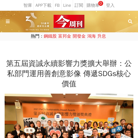
0
熱門：
鋼鐵股
富邦金
開發金
鴻海
升息
第五屆資誠永續影響力獎擴大舉辦：公
私部門運用善創意影像 傳遞SDGs核心
價值