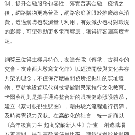
制，提升金融服務包容性，落實普惠金融。疫情之
後，網路購物更為普及，網路家庭著眼於推廣綠色消
費，透過網購包裝減量再利用，有效減少包材對環境
的影響，可望帶動更多電商響應，獲得評審團高度肯
定。
銅獎三位得主極具特色，友達光電《傳承，古與今的
交會－友達西大墩窯文化館》以經濟開發與文化共存
共榮的理念，不僅保存廠區開發所挖掘出的窯址遺
物，更就地設置現代科技場館對民眾推行文化教育。
卡爾蔡司則是攜手通路整合新的眼視健康照護體系，
建立《蔡司眼視生態圈》，藉由驗光流程進行初篩，
及時察覺視力異狀。在高齡化的社會，統一超商以
《高年級實力生 超商樂齡新人生》計畫，創造職場
友善空間，提升高齡者任用比率，期待透過影片拋磚