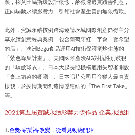
製，採莫比烏斯環設計概念，象徵透過實踐善創意，
正向驅動永續影響力，引領社會產生善的無限循環。
此外，資誠永續按例跨海邀請坎城國際創意節得主分
享永續創意經典案例，包含葡萄牙紅十字會「賣希望
的店」、澳洲Bega食品運用AI技術保護蜜蜂生態的
「紫色蜂巢計畫」、美國國際產險AIG對抗性別歧視
的「驕傲球衣」、日本大起長照機構雇用失智者開設
「會上錯菜的餐廳」、日本唱片公司用音樂人最真實
樣貌，於疫情期間創造情感連結的「The First Take」
等。
2021第五屆資誠永續影響力獎作品-企業永續組
1.
金獎-家樂福-改變，從看見動物開始