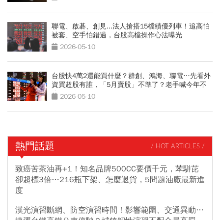
聯電、啟碁、創見...法人搶搭15檔績優列車！追高怕
被套、空手怕錯過，台股高檔操作心法曝光
2026-05-10
台股快4萬2還能買什麼？群創、鴻海、聯電…先看外
資買超股有誰，「5月賣股」不準了？老手喊今年不
適用
2026-05-10
熱門話題
/ HOT ARTICLES /
致癌苦茶油再+1！知名品牌500CC要價千元，苯駢芘
卻超標3倍…216瓶下架、怎麼退貨，5問題油廠最新進
度
漢光演習斷網、防空演習時間！影響範圍、交通異動…