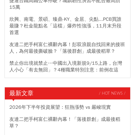
捷運台鐵高鐵公車停駛？城鎮韌性演習不配合最高罰
15萬
欣興、南電、景碩、臻鼎-KY、金居、尖點...PCB買誰
最賺？杜金龍點名「這檔」爆炸性強漲，11月末升段
首選
友達二把手柯富仁裸辭內幕！彭双浪親自找回來的接班
人，為何最後撕破臉？「落後群創」成最後稻草？
禁止你出境就禁止…中國出入境新規9/15上路，台灣
人小心「有去無回」？4種職業特別注意：前例在這
最新文章
/ HOT NEWS /
2026年下半年投資展望：狂熱漲勢 vs 嚴峻現實
友達二把手柯富仁裸辭內幕！「落後群創」成最後稻
草？