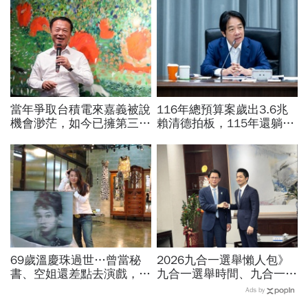
當年爭取台積電來嘉義被說
116年總預算案歲出3.6兆
機會渺茫，如今已擁第三
賴清德拍板，115年還躺在
廠！翁章梁細數8年改變：
立法院…兩案「塞車」創憲
蚊子館也變無人機聚落
政首例如何解決？
69歲溫慶珠過世…曾當秘
2026九合一選舉懶人包》
書、空姐還差點去演戲，擁
九合一選舉時間、九合一選
過婚姻「只信一見鍾情」！
舉選什麼？縣市長熱門人
Ads by
好友悼：她活成一件作品
選、藍綠白布局選戰搶先看