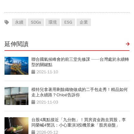
永續
SDGs
環境
ESG
企業
延伸閱讀
聯合國氣候峰會的前三堂先修課 ——台灣處於永續轉
型的關鍵點
2021-11-10
模特兒拿著用剩餘織物做成的二手包走秀！精品如何
走上永續路？Chloé告訴你
2021-11-03
台股4萬點接近「九分飽」！買房資金跑去買股，李
同榮喊4警訊：小心重演3投機景象「股房崩盤」
2026-05-12