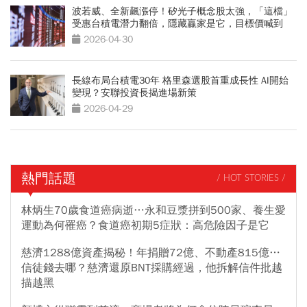
波若威、全新飆漲停！矽光子概念股太強，「這檔」
受惠台積電潛力翻倍，隱藏贏家是它，目標價喊到
3000
2026-04-30
長線布局台積電30年 格里森選股首重成長性 AI開始
變現？安聯投資長揭進場新策
2026-04-29
熱門話題
/ HOT STORIES /
林炳生70歲食道癌病逝…永和豆漿拼到500家、養生愛
運動為何罹癌？食道癌初期5症狀：高危險因子是它
慈濟1288億資產揭秘！年捐贈72億、不動產815億…
信徒錢去哪？慈濟還原BNT採購經過，他拆解信件批越
描越黑