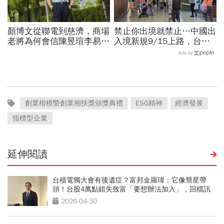
顏博文從聯電到慈濟，商場
禁止你出境就禁止…中國出
老將為何會信陳昱瑄李易
入境新規9/15上路，台灣
儒、豪給10億？慈濟發
人小心「有去無回」？4種
Ads by
聲：將捍衛信眾捐款、蔡英
職業特別注意：前例在這
文也說話
創業楷模暨創業相扶獎頒獎典禮
ESG精神
經濟發展
指標型企業
延伸閱讀
台積電獨大會有後遺症？富邦金羅瑋：它像彗星帶
頭！台股4萬點錯失致富「要想辦法加入」，回檔訊
號怎麼看
2026-04-30