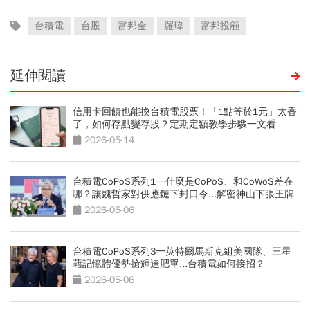
台積電
台股
富邦金
羅瑋
富邦投顧
延伸閱讀
信用卡回饋也能換台積電股票！「1點等於1元」太香
了，如何存點變存股？定期定額教學步驟一文看
2026-05-14
台積電CoPoS系列1一什麼是CoPoS、和CoWoS差在
哪？讓魏哲家對供應鏈下封口令...解密神山下張王牌
2026-05-06
台積電CoPoS系列3一英特爾馬斯克組美國隊、三星
藉記憶體優勢搶輝達肥單...台積電如何接招？
2026-05-06