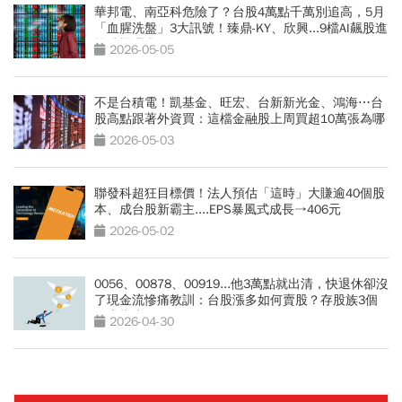
華邦電、南亞科危險了？台股4萬點千萬別追高，5月
「血腥洗盤」3大訊號！臻鼎-KY、欣興...9檔AI飆股進
場時機曝光
2026-05-05
不是台積電！凱基金、旺宏、台新新光金、鴻海⋯台
股高點跟著外資買：這檔金融股上周買超10萬張為哪
樁？
2026-05-03
聯發科超狂目標價！法人預估「這時」大賺逾40個股
本、成台股新霸主....EPS暴風式成長→406元
2026-05-02
0056、00878、00919...他3萬點就出清，快退休卻沒
了現金流慘痛教訓：台股漲多如何賣股？存股族3個
穩賺指南
2026-04-30