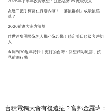
2026年下半年投資展望：狂熱漲勢 vs 嚴峻現實
友達二把手柯富仁裸辭內幕！「落後群創」成最後稻
草？
2026前進大南方論壇
佳世達集團艦隊無人機小隊起飛！鎖定美日頂級客戶切
入
今周刊30週年特輯｜更好的台灣：回望精彩風雲，預
見前瞻行動
台積電獨大會有後遺症？富邦金羅瑋：