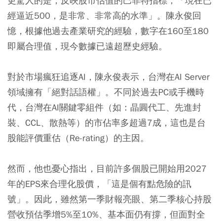
更驚人的是，反映股市估值的巴菲特指標，「現在已
經逼近500，是非常、非常高的水準」。陳永俊回
憶，根據他過去產業研究的經驗，數字在160至180
即屬合理值，現今數據已遠超歷史經驗。
對於市場瘋狂追逐AI，陳永俊表示，台灣在AI Server
領域擁有「絕對話語權」。不同於過去PC或手機時
代，台灣在AI關鍵零組件（如：晶圓代工、先進封
裝、CCL、散熱等）的市佔率多超過7成，這也是台
股能評價重估（Re-rating）的主因。
然而，他也憂心指出，目前許多個股已開始用2027
年的EPS來合理化股價，「這是個有點危險的訊
號」。因此，雖然第一季財報亮眼、第二季核心持股
營收預估季增5%至10%、基本面仍有撐，但面對全