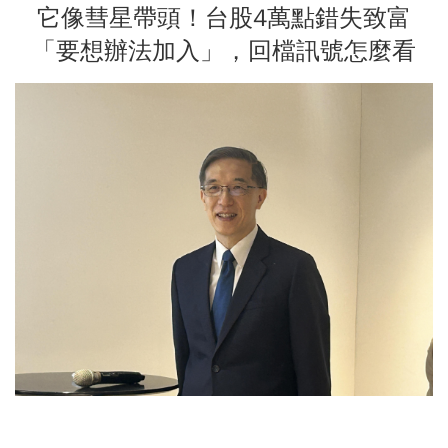
它像彗星帶頭！台股4萬點錯失致富
「要想辦法加入」，回檔訊號怎麼看