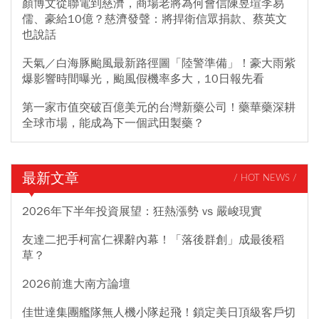
顏博文從聯電到慈濟，商場老將為何會信陳昱瑄李易
儒、豪給10億？慈濟發聲：將捍衛信眾捐款、蔡英文
也說話
天氣／白海豚颱風最新路徑圖「陸警準備」！豪大雨紫
爆影響時間曝光，颱風假機率多大，10日報先看
第一家市值突破百億美元的台灣新藥公司！藥華藥深耕
全球市場，能成為下一個武田製藥？
最新文章
/ HOT NEWS /
2026年下半年投資展望：狂熱漲勢 vs 嚴峻現實
友達二把手柯富仁裸辭內幕！「落後群創」成最後稻
草？
2026前進大南方論壇
佳世達集團艦隊無人機小隊起飛！鎖定美日頂級客戶切