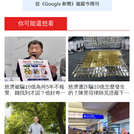
你可能還想看
慈濟被騙10億為何5年不報
慈濟遭詐騙10億怎麼發生
警、錢找到才認？他好奇：
的？陳昱瑄律師見證嚴下跪
當年財報怎麼編…陳時中背
博信任！豪宅藏158公斤黃
「擋疫苗」黑鍋只求1件事
金，洗錢手法曝光…慈濟回
應了