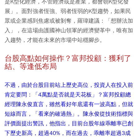
是K型化經濟，不管經濟或是產業，都會朝K型化發
展」。面對強者恆強、弱者恆弱的K型趨勢，如果民
眾或企業感到焦慮或被剝奪，羅瑋建議：「想辦法加
入」，在這場由護國神山領軍的經濟變革中，唯有加
入趨勢，才能在未來的市場中站穩腳步。
台股高點如何操作？富邦投顧：獲利了
結、等逢低布局
不過，由於台股目前站上歷史高位，投資人在投入前
肯定要問：「4萬點是否就是天花板」？富邦投顧總
經理陳永俊直言，雖然看好年底還有一波高點，但就
短線而言，「看來的確過熱」。陳永俊從技術指標與
評價面提出警訊，他指出，目前台股年線乖離率已創
下歷史新高，超過40%，而在過去，乖離率超過3成