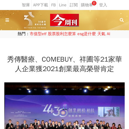
0
熱門：
市值型etf
股票股利怎麼算
esg是什麼
天氣
AI
秀傳醫療、COMEBUY、祥圃等21家華
人企業獲2021創業最高榮譽肯定