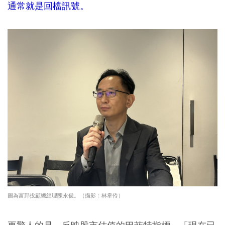
通常就是回檔訊號。
圖為富邦投顧總經理陳永俊。（攝影：林韋伶）