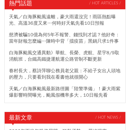
熱門話題
/ HOT ARTICLES /
天氣／白海豚颱風遠離，豪大雨還沒完！雨區熱點曝
光、高溫36度又來…何時好天氣先看10日預報
慈濟被騙10億為何5年不報警、錢找到才認？他好奇：
當年財報怎麼編…陳時中背「擋疫苗」黑鍋只求1件事
白海豚颱風交通異動》華航、長榮、虎航、星宇8/9取
消航班，台鐵高鐵捷運航運公路管制不斷更新
眷村長大，蔡詩萍聊公務員老父親：不給子女出人頭地
的壓力，只要看到我在看書他就很開心
天氣／白海豚颱風最新路徑圖「陸警準備」！豪大雨紫
爆影響時間曝光，颱風假機率多大，10日報先看
最新文章
/ HOT NEWS /