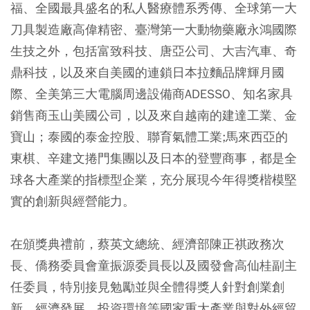
福、全國最具盛名的私人醫療體系秀傳、全球第一大
刀具製造廠高偉精密、臺灣第一大動物藥廠永鴻國際
生技之外，包括富致科技、唐亞公司、大吉汽車、奇
鼎科技，以及來自美國的連鎖日本拉麵品牌輝月國
際、全美第三大電腦周邊設備商ADESSO、知名家具
銷售商玉山美國公司，以及來自越南的建達工業、金
寶山；泰國的泰金控股、聯育氣體工業;馬來西亞的
東棋、辛建文捲門集團以及日本的登豐商事，都是全
球各大產業的指標型企業，充分展現今年得獎楷模堅
實的創新與經營能力。
在頒獎典禮前，蔡英文總統、經濟部陳正祺政務次
長、僑務委員會童振源委員長以及國發會高仙桂副主
任委員，特別接見勉勵並與全體得獎人針對創業創
新、經濟發展、投資環境等國家重大產業與對外經貿