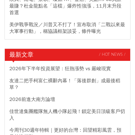
最賺？杜金龍點名「這檔」爆炸性強漲，11月末升段
首選
美伊戰爭戰況／川普又不打了！宣布取消「二戰以來最
大軍事行動」，稱協議框架談妥，條件曝光
最新文章
/ HOT NEWS /
2026年下半年投資展望：狂熱漲勢 vs 嚴峻現實
友達二把手柯富仁裸辭內幕！「落後群創」成最後稻
草？
2026前進大南方論壇
佳世達集團艦隊無人機小隊起飛！鎖定美日頂級客戶切
入
今周刊30週年特輯｜更好的台灣：回望精彩風雲，預