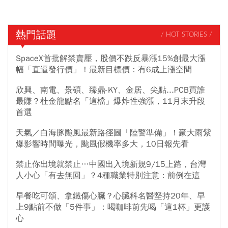
熱門話題
/ HOT STORIES /
SpaceX首批解禁賣壓，股價不跌反暴漲15%創最大漲
幅「直逼發行價」！最新目標價：有6成上漲空間
欣興、南電、景碩、臻鼎-KY、金居、尖點...PCB買誰
最賺？杜金龍點名「這檔」爆炸性強漲，11月末升段
首選
天氣／白海豚颱風最新路徑圖「陸警準備」！豪大雨紫
爆影響時間曝光，颱風假機率多大，10日報先看
禁止你出境就禁止…中國出入境新規9/15上路，台灣
人小心「有去無回」？4種職業特別注意：前例在這
早餐吃可頌、拿鐵傷心臟？心臟科名醫堅持20年、早
上9點前不做「5件事」：喝咖啡前先喝「這1杯」更護
心