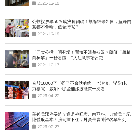
2021-12-18
公投投票率50％成決勝關鍵！無論結果如何，藍綠兩
黨都不會輸，但台灣呢？
2021-12-18
「四大公投」明登場！還搞不清楚狀況？藥師「超精
簡神解」一秒看懂 7大注意事項勿犯
2021-12-17
台股38000了「得了不會跌的病」？鴻海、聯發科、
力積電、威剛…哪些補漲股能買一次看
2026-04-22
華邦電漲停要追？還是挑旺宏、南亞科、力積電？記
憶體股基本面強到擋不住，外資最青睞誰名單出列
2026-02-23