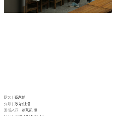
張家麒
政治社會
蕭芃凱 攝