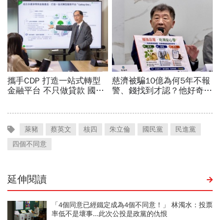
萊豬
蔡英文
核四
朱立倫
國民黨
民進黨
四個不同意
延伸閱讀
「4個同意已經鐵定成為4個不同意！」 林濁水：投票
率低不是壞事...此次公投是政黨的仇恨