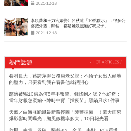
2021-12-18
李靚蕾和王力宏婚變》呂秋遠「10點啟示」：很多公
婆把外遇，歸咎「都是她沒照顧好我兒子」
2021-12-18
熱門話題
/ HOT ARTICLES /
眷村長大，蔡詩萍聊公務員老父親：不給子女出人頭地
的壓力，只要看到我在看書他就很開心
慈濟被騙10億為何5年不報警、錢找到才認？他好奇：
當年財報怎麼編…陳時中背「擋疫苗」黑鍋只求1件事
天氣／白海豚颱風最新路徑圖「陸警準備」！豪大雨紫
爆影響時間曝光，颱風假機率多大，10日報先看
欣興、南電、景碩、臻鼎-KY、金居、尖點...PCB買誰