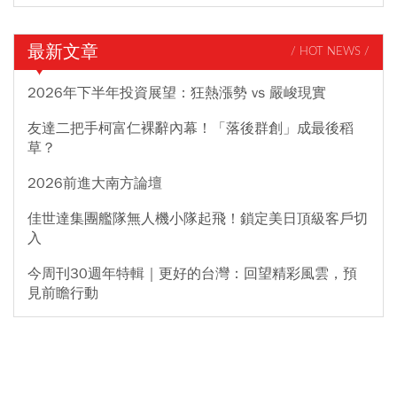
最新文章
/ HOT NEWS /
2026年下半年投資展望：狂熱漲勢 vs 嚴峻現實
友達二把手柯富仁裸辭內幕！「落後群創」成最後稻
草？
2026前進大南方論壇
佳世達集團艦隊無人機小隊起飛！鎖定美日頂級客戶切
入
今周刊30週年特輯｜更好的台灣：回望精彩風雲，預
見前瞻行動