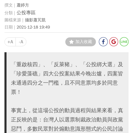
蕭婷方
公投專區
攝影蕭芃凱
2021-12-18 19:49
+A
-A
加入收藏
「重啟核四」、「反萊豬」、「公投綁大選」及
「珍愛藻礁」四大公投案結果今晚出爐，四案皆
未通過四分之一門檻，且不同意票均多於同意
票！
事實上，從這場公投的動員過程與結果來看，真
正反映的是：台灣人以選票制裁政治動員與政黨
惡鬥，多數民眾對於煽動意識形態式的公民討論