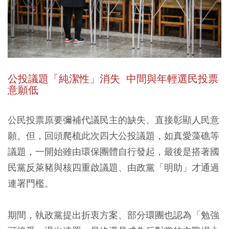
公投議題「純潔性」消失 中間與年輕選民投票
意願低
公民投票原要彌補代議民主的缺失、直接彰顯人民意
願。但，回頭爬梳此次四大公投議題，如真愛藻礁等
議題，一開始雖由環保團體自行發起，最後是搭著國
民黨反萊豬與核四重啟議題、由政黨「明助」才通過
連署門檻。
期間，執政黨提出折衷方案、部分環團也認為「勉強