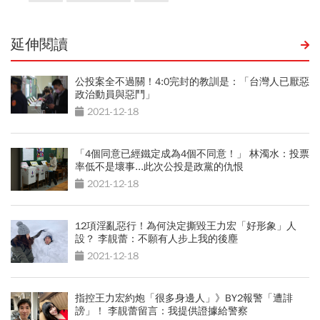
延伸閱讀
公投案全不過關！4:0完封的教訓是：「台灣人已厭惡
政治動員與惡鬥」
2021-12-18
「4個同意已經鐵定成為4個不同意！」 林濁水：投票
率低不是壞事...此次公投是政黨的仇恨
2021-12-18
12項淫亂惡行！為何決定撕毀王力宏「好形象」人
設？ 李靚蕾：不願有人步上我的後塵
2021-12-18
指控王力宏約炮「很多身邊人」》BY2報警「遭誹
謗」！ 李靚蕾留言：我提供證據給警察