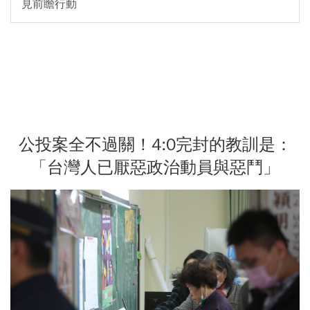
見前瞻行動
公投案全不過關！4:0完封的教訓是：
「台灣人已厭惡政治動員與惡鬥」