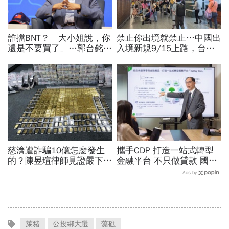
誰擋BNT？「大小姐說，你
禁止你出境就禁止…中國出
還是不要買了」…郭台銘曝
入境新規9/15上路，台灣
李大維打給他，被點名的都
人小心「有去無回」？4種
回應了
職業特別注意：前例在這
慈濟遭詐騙10億怎麼發生
攜手CDP 打造一站式轉型
的？陳昱瑄律師見證嚴下跪
金融平台 不只做貸款 國泰
博信任！豪宅藏158公斤黃
世華化身減碳顧問
Ads by
金，洗錢手法曝光…慈濟回
應了
萊豬
公投綁大選
藻礁