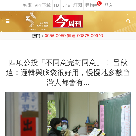
0
熱門：
0056
0050
輝達
00878
00940
四項公投「不同意完封同意」！ 呂秋
遠：邏輯與腦袋很好用，慢慢地多數台
灣人都會有...