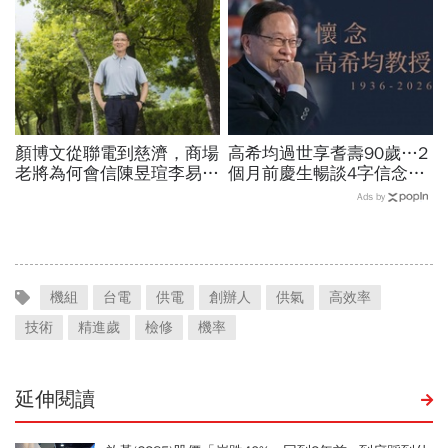
應了
顏博文從聯電到慈濟，商場
高希均過世享耆壽90歲…2
老將為何會信陳昱瑄李易
個月前慶生暢談4字信念，
儒、豪給10億？慈濟發
回憶錄給讀者忠告：自求多
Ads by
聲：將捍衛信眾捐款、蔡英
福、一切靠自己爭氣
文也說話
機組
台電
供電
創辦人
供氣
高效率
技術
精進歲
檢修
機率
延伸閱讀