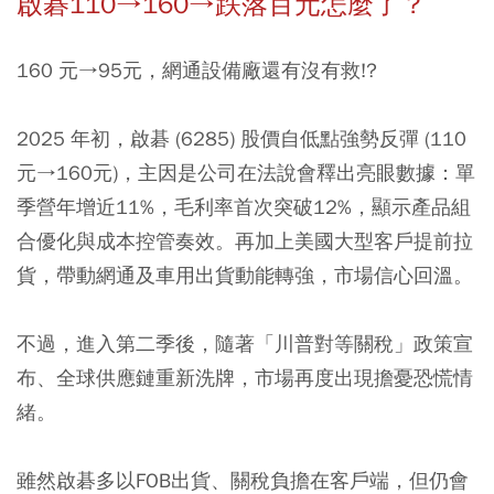
啟碁110→160→跌落百元怎麼了？
160 元→95元，網通設備廠還有沒有救!?
2025 年初，啟碁 (6285) 股價自低點強勢反彈 (110
元→160元)，主因是公司在法說會釋出亮眼數據：單
季營年增近11%，毛利率首次突破12%，顯示產品組
合優化與成本控管奏效。再加上美國大型客戶提前拉
貨，帶動網通及車用出貨動能轉強，市場信心回溫。
不過，進入第二季後，隨著「川普對等關稅」政策宣
布、全球供應鏈重新洗牌，市場再度出現擔憂恐慌情
緒。
雖然啟碁多以FOB出貨、關稅負擔在客戶端，但仍會