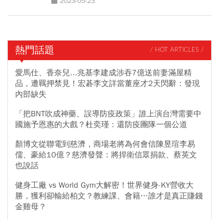
2023-05-23
熱門話題
/ HOT ARTICLES /
愛馬仕、香奈兒...兆基李建成涉吞7億送前妻滿屋精
品，遭羈押禁見！宏碁李文詳當董座才2天閃辭：發現
內部缺失
「把BNT吹成神藥、誤導防疫政策」誰上演台灣需要中
國施予恩惠的大戲？杜奕瑾：還防疫團隊一個公道
顏博文從聯電到慈濟，商場老將為何會信陳昱瑄李易
儒、豪給10億？慈濟發聲：將捍衛信眾捐款、蔡英文
也說話
健身工廠 vs World Gym大解密！世界健身-KY營收大
勝，獲利卻輸給柏文？教練課、會籍…誰才是真正賺錢
金雞母？