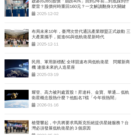
啟碁(6285)股價「崩跌40%」回到2年前...到底踩到什
麼雷？股價何時重回160元？一文解讀翻身3大關鍵
2025-12-02
布局未來10年，臺灣次世代通訊產業聯盟正式啟動 三
大產業攜手，挺進6G與低軌衛星新時代
2025-12-11
民用、軍用新標配 全球競速布局低軌衛星 閃耀新商
機 連接未來的人造星座
2025-03-19
耀登、高力被列處置股！昇達科、金寶、華通... 低軌
衛星概念股熱什麼？他點名7檔「今年很熱鬧」
2026-01-16
槍聲響起，中共將要求馬斯克拒絕提供星鏈服務？台
灣必須發展低軌衛星的３個原因