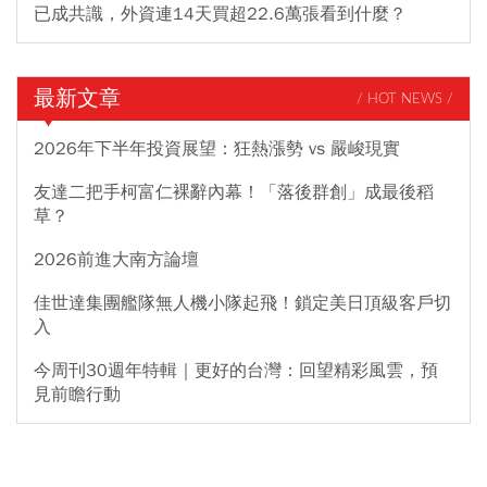
已成共識，外資連14天買超22.6萬張看到什麼？
最新文章
/ HOT NEWS /
2026年下半年投資展望：狂熱漲勢 vs 嚴峻現實
友達二把手柯富仁裸辭內幕！「落後群創」成最後稻
草？
2026前進大南方論壇
佳世達集團艦隊無人機小隊起飛！鎖定美日頂級客戶切
入
今周刊30週年特輯｜更好的台灣：回望精彩風雲，預
見前瞻行動