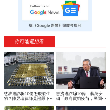
你可能還想看
慈濟遭詐騙10億怎麼發生
慈濟遭詐騙10億，蔣萬安
的？陳昱瑄律師見證嚴下跪
稱「政府買夠疫苗，民間就
博信任！豪宅藏158公斤黃
不用採購」！謝金河：這句
金，洗錢手法曝光…慈濟回
話說得不夠公道