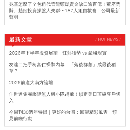
兆基怎麼了？包租代管龍頭爆資金缺口逾百億！董座閃
辭、趙姬投資操盤人失聯…187人組自救會，公司最新
聲明
最新文章
/ HOT NEWS /
2026年下半年投資展望：狂熱漲勢 vs 嚴峻現實
友達二把手柯富仁裸辭內幕！「落後群創」成最後稻
草？
2026前進大南方論壇
佳世達集團艦隊無人機小隊起飛！鎖定美日頂級客戶切
入
今周刊30週年特輯｜更好的台灣：回望精彩風雲，預
見前瞻行動