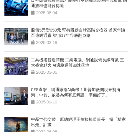
暖神凱哥觀察焦點》關稅打不到高階製程的台積電 網
通族群也能躲得過
2025-08-04
股價5元變650元 堅持蹲點白牌高階交換器 首家年賺
百億網通廠 智邦17年谷底翻身路
2025-03-19
工具機搭智造商機 工業電腦、網通設備長線有戲 三
大盛會點火 AI邊緣運算加速落地
2025-03-05
CES直擊，網通廠搶AI商機！川普加徵關稅來勢洶
洶，中磊、啟碁為何有底氣說「準備好了」
2025-01-10
中磊世代交替 原總經理王煒接棒董事長 揭「離家
出走」計畫
2022-06-08