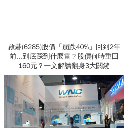
啟碁(6285)股價「崩跌40%」回到2年
前...到底踩到什麼雷？股價何時重回
160元？一文解讀翻身3大關鍵