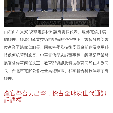
由左而右貴賓-凌羣電腦林輝誼總處長代表、遠傳電信井琪
總經理、經濟部產業技術司鄒宗勳簡任技正、數位發展部數
位產業署施偉仁組長、國家科學及技術委員會前瞻及應用科
技處何紀芳副處長、中華電信簡志誠董事長、經濟部產業發
展署曾偉華簡任技正、教育部資訊及科技教育司邱仁杰副司
長、台北市電腦公會杜全昌總幹事、和碩聯合科技馮震宇總
經理。
產官學合力出擊，搶占全球次世代通訊
話語權