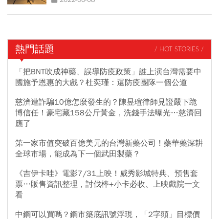
熱門話題
/ HOT STORIES /
「把BNT吹成神藥、誤導防疫政策」誰上演台灣需要中
國施予恩惠的大戲？杜奕瑾：還防疫團隊一個公道
慈濟遭詐騙10億怎麼發生的？陳昱瑄律師見證嚴下跪
博信任！豪宅藏158公斤黃金，洗錢手法曝光…慈濟回
應了
第一家市值突破百億美元的台灣新藥公司！藥華藥深耕
全球市場，能成為下一個武田製藥？
《吉伊卡哇》電影7/31上映！威秀影城特典、預售套
票…販售資訊整理，討伐棒+小卡必收、上映戲院一文
看
中鋼可以買嗎？鋼市築底訊號浮現，「2字頭」目標價