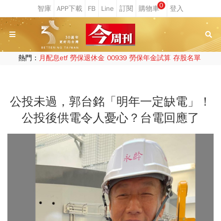
0
熱門：
月配息etf
勞保退休金
00939
勞保年金試算
存股名單
公投未過，郭台銘「明年一定缺電」！
公投後供電令人憂心？台電回應了