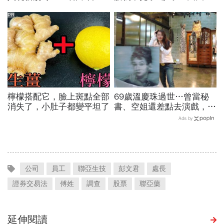
人小心「有去無回」？4種
小！
職業特別注意：前例在這
PR
檸檬搭配它，臉上斑點全部
69歲溫慶珠過世…曾當秘
消失了，小肚子都變平坦了
書、空姐還差點去演戲，擁
過婚姻「只信一見鍾情」！
Ads by
好友悼：她活成一件作品
公司
員工
聯亞生技
彭文君
處長
證券交易法
傅姓
調查
股票
聯亞藥
延伸閱讀