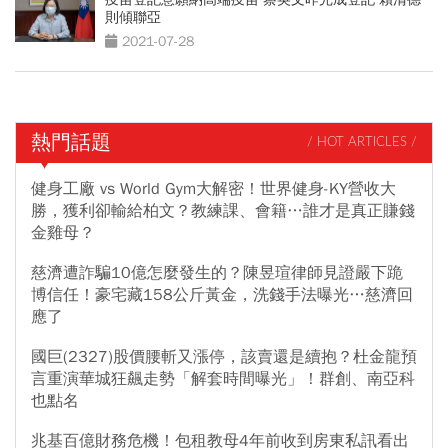
則傾聯亞
2021-07-28
熱門話題
/ HOT ARTICLES /
健身工廠 vs World Gym大解密！世界健身-KY營收大
勝，獲利卻輸給柏文？教練課、會籍…誰才是真正賺錢
金雞母？
慈濟遭詐騙10億怎麼發生的？陳昱瑄律師見證嚴下跪
博信任！豪宅藏158公斤黃金，洗錢手法曝光…慈濟回
應了
國巨(2327)股價腰斬又漲停，該賣還是續抱？杜金龍預
言重演華城狂飆走勢「解套時間曝光」！群創、南亞科
也點名
兆基百億財務危機！包租教母4年前收到房東私訊看出