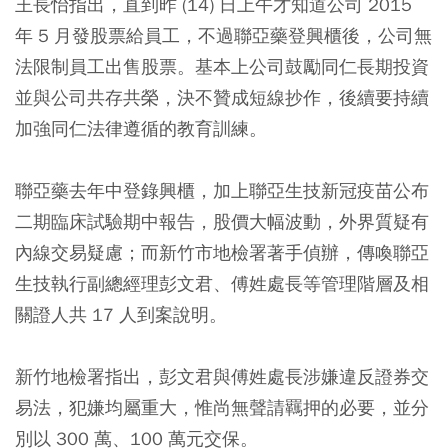
王長怡指出，直到昨 (14) 日上午才知道公司 2015
年 5 月發股票給員工，不過聯亞藥登興櫃後，公司無
法限制員工出售股票。基本上公司鼓勵同仁長期投資
並與公司共存共榮，決不贊成短線抄作，後續要持續
加強同仁法律遵循的教育訓練。
聯亞藥去年中登錄興櫃，加上聯亞生技新冠疫苗公布
二期臨床試驗期中報告，股價大幅波動，外界質疑有
內線交易疑慮；而新竹市地檢署著手偵辦，傳喚聯亞
生技執行副總經理彭文君、傅姓處長等管理階層及相
關證人共 17 人到案說明。
新竹地檢署指出，彭文君與傅姓處長涉嫌違反證券交
易法，犯嫌均屬重大，惟尚無聲請羈押的必要，並分
別以 300 萬、100 萬元交保。