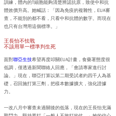
訓練，體內的T細胞能夠清楚辨認抗原，致使中和抗
體效價升高。她喊話：「因為免疫的複雜性，EUA審
查，不能別的都不看，只看中和抗體的數字。而現在
也只有台灣用這個標準。」
王長怡不怯戰
不該用單一標準判生死
面對
聯亞生技
希望再度叩關EUA計畫，食藥署態度很
低調，僅透過新聞聯絡人回應，「會請專家進行討
論。」現在，聯亞打算以第二期受試者約四千人為基
礎，召回施打第三劑，把樣本數據擴大，強化證據
力。
一改八月中審查未過關後的低落，現在的王長怡充滿
戰鬥力，堅持要打「一般人不敢打的仗。」她的信心