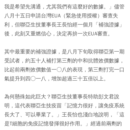
我是希望先溝通，尤其我們有這麼好的數據。」儘管
八月十五日申請台灣EUA（緊急使用授權）審查失
利，但聯亞生技董事長王長怡經一個月「補強證據」
後，此刻又重燃信心，決定再拚一次EUA審查。
其中最重要的補強證據，是八月下旬取得聯亞第一期
受試者，約五十人補打第三劑的中和抗體效價數據，
比起前兩劑效價數值一○八的表現，第三劑打完一口
氣提升到四○一八，增加超過三十五倍以上。
為何懸殊如此巨大？聯亞生技董事長特助彭文君說
明，這代表聯亞生技疫苗「記憶力很好，讓免疫系統
長大了、可以畢業了。」王長怡也淺白地說明，「這
是T細胞的免疫記憶發揮很好作用。」經過前兩劑的