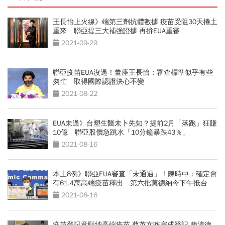
王長怡上火線》端第三劑抗體數據 疫苗受阻30天捲土
重來 聯亞提三大補強證據 再拚EUA重審
2021-09-29
聯亞疫苗EUA沒過！董座王長怡：審查標準似乎有些
匆忙 取得國際認證決心不變
2021-08-22
EUA未過》台塑生醫未卜先知？提前2月「落跑」狂賺
10億 聯亞股價急跳水「10分鐘暴跌43％」
2021-08-16
本土8例》聯亞EUA審查「未通過」！陳時中：確定會
有61.4萬高端疫苗釋出 第六批莫德納今下午抵台
2021-08-16
疫苗登記意願納高端疫苗 蔡英文昨完成登記 賴清德