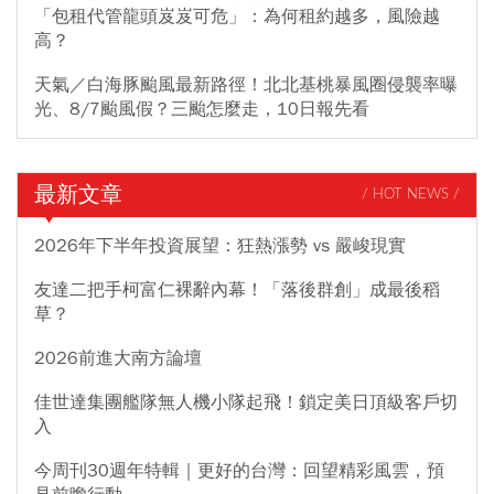
「包租代管龍頭岌岌可危」：為何租約越多，風險越
高？
天氣／白海豚颱風最新路徑！北北基桃暴風圈侵襲率曝
光、8/7颱風假？三颱怎麼走，10日報先看
最新文章
/ HOT NEWS /
2026年下半年投資展望：狂熱漲勢 vs 嚴峻現實
友達二把手柯富仁裸辭內幕！「落後群創」成最後稻
草？
2026前進大南方論壇
佳世達集團艦隊無人機小隊起飛！鎖定美日頂級客戶切
入
今周刊30週年特輯｜更好的台灣：回望精彩風雲，預