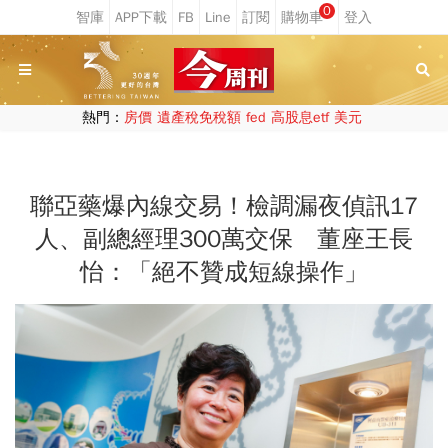
0
熱門：
房價
遺產稅免稅額
fed
高股息etf
美元
聯亞藥爆內線交易！檢調漏夜偵訊17
人、副總經理300萬交保 董座王長
怡：「絕不贊成短線操作」