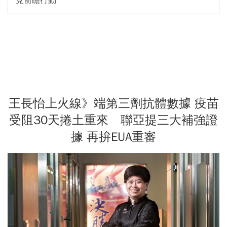
見前瞻行動
王長怡上火線》端第三劑抗體數據 疫苗
受阻30天捲土重來 聯亞提三大補強證
據 再拚EUA重審