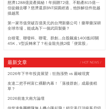
慈濟1288億資產揭秘！年捐贈72億、不動產815億…
信徒錢去哪？慈濟還原BNT採購經過，他拆解信件批越
描越黑
第一家市值突破百億美元的台灣新藥公司！藥華藥深耕
全球市場，能成為下一個武田製藥？
台積電、聯發科、聯電、群創...台股飆逾1400點叩關
45K，V型反轉來了？杜金龍先挑2檔「便當股」
最新文章
/ HOT NEWS /
2026年下半年投資展望：狂熱漲勢 vs 嚴峻現實
友達二把手柯富仁裸辭內幕！「落後群創」成最後稻
草？
2026前進大南方論壇
佳世達集團艦隊無人機小隊起飛！鎖定美日頂級客戶切