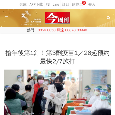
0
熱門：
0056
0050
輝達
00878
00940
搶年後第1針！第3劑疫苗1／26起預約
最快2/7施打