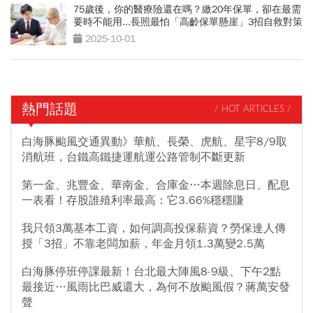
75歲後，你的醫療險還在嗎？繳20年保單，卻在最需
要時不能用...長照最怕「高齡保單懸崖」3招自救對策
2025-10-01
熱門話題
/ HOT ARTICLES /
白海豚颱風交通異動》華航、長榮、虎航、星宇8/9取
消航班，台鐵高鐵捷運航運公路管制不斷更新
第一金、兆豐金、華南金、合庫金…本週除息日、配息
一表看！存股誰殖利率最高：它3.66%穩穩賺
我只領3萬基本工資，如何調高投保薪資？勞保達人傳
授「3招」不靠老闆加薪，年金月領1.3萬變2.5萬
白海豚停班停課最新！台北最大陣風8-9級、下午2點
最接近…風雨比巴威還大，為何不放颱風假？蔣萬安發
聲