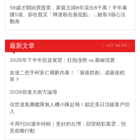
56歲才開始買股票，家庭主婦8年滾出8千萬！半年暴
賺5成、卻在股災「輝達殺在最低點」...她靠3個心法
翻身
最新文章
/ HOT NEWS /
2026年下半年投資展望：狂熱漲勢 vs 嚴峻現實
友達二把手柯富仁裸辭內幕！「落後群創」成最後稻
草？
2026前進大南方論壇
佳世達集團艦隊無人機小隊起飛！鎖定美日頂級客戶切
入
今周刊30週年特輯｜更好的台灣：回望精彩風雲，預
見前瞻行動