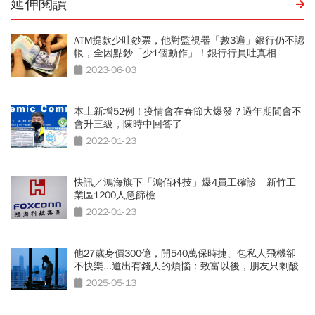
延伸閱讀
ATM提款少吐鈔票，他對監視器「數3遍」銀行仍不認
帳，全因點鈔「少1個動作」！銀行行員吐真相
2023-06-03
本土新增52例！疫情會在春節大爆發？過年期間會不
會升三級，陳時中回答了
2022-01-23
快訊／鴻海旗下「鴻佰科技」爆4員工確診 新竹工
業區1200人急篩檢
2022-01-23
他27歲身價300億，開540萬保時捷、包私人飛機卻
不快樂...道出有錢人的煩惱：致富以後，朋友只剩酸
言酸語
2025-05-13