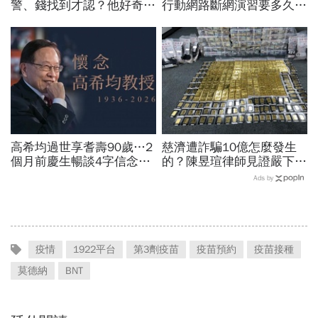
警、錢找到才認？他好奇：
行動網路斷網演習要多久、
當年財報怎麼編…陳時中背
還能用行動支付？城鎮韌性
「擋疫苗」黑鍋只求1件事
演習懶人包：拒配合最高罰
15萬
高希均過世享耆壽90歲…2
慈濟遭詐騙10億怎麼發生
個月前慶生暢談4字信念，
的？陳昱瑄律師見證嚴下跪
回憶錄給讀者忠告：自求多
博信任！豪宅藏158公斤黃
Ads by
福、一切靠自己爭氣
金，洗錢手法曝光…慈濟回
應了
疫情
1922平台
第3劑疫苗
疫苗預約
疫苗接種
莫德納
BNT