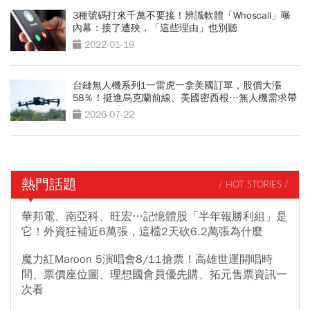
3種號碼打來千萬不要接！辨識軟體「Whoscall」曝
內幕：接了遭殃，「這些理由」也別聽
2022-01-19
台鏈無人機系列1一雷虎一拿美國訂單，股價大漲
58％！挺進烏克蘭前線、美國密西根…無人機需求帶
動供應鏈崛起
2026-07-22
熱門話題
/ HOT STORIES /
華邦電、南亞科、旺宏…記憶體股「半年報勝利組」是
它！外資狂補近6萬張，這檔2天砍6.2萬張為什麼
魔力紅Maroon 5演唱會8/11搶票！高雄世運開唱時
間、票價座位圖、理想國會員優先購、拓元售票資訊一
次看