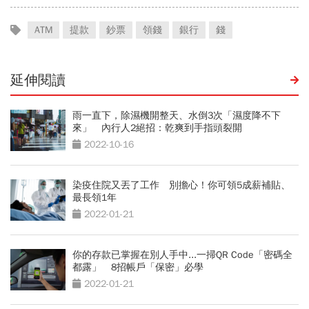
ATM
提款
鈔票
領錢
銀行
錢
延伸閱讀
雨一直下，除濕機開整天、水倒3次「濕度降不下
來」 內行人2絕招：乾爽到手指頭裂開
2022-10-16
染疫住院又丟了工作 別擔心！你可領5成薪補貼、
最長領1年
2022-01-21
你的存款已掌握在別人手中...一掃QR Code「密碼全
都露」 8招帳戶「保密」必學
2022-01-21