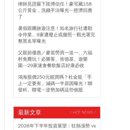
律師見證嚴下跪博信任！豪宅藏158
公斤黃金，洗錢手法曝光…慈濟回應
了
暑假跟團旅遊注意！知名旅行社遭勒
令停業、9家遭廢止或撤照…觀光署完
整黑名單曝光
父親節優惠／麥當勞買一送一、六福
村免費玩！必勝客、肯德基、遊樂
園…29家速食餐飲飯店好康必收
鴻海股價250元能買嗎？杜金龍「手
上一定要有」減碼一半原因曝光！聯
發科、聯電…逆勢加碼這些個股
最新文章
/ HOT NEWS /
2026年下半年投資展望：狂熱漲勢 vs