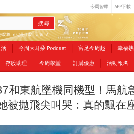
搜尋
怎麼算
esg是什麼
天氣
AI
生活
今周大耳朵 Podcast
富足今周起
幸福熟
存股助理
今周學堂
訂購優惠
活動報名
37和東航墜機同機型！馬航
她被拋飛尖叫哭：真的飄在