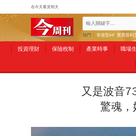
在今天看見明天
熱門：
市值型etf
股票股利
投資理財
保險稅制
產業時事
職場
又是波音7
驚魂，