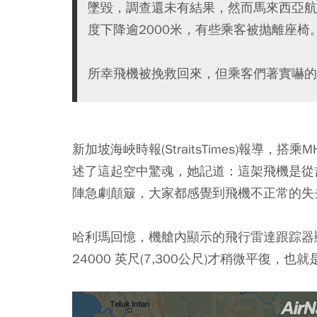
墜毀，調查還未有結果，然而馬來西亞航空
度下降逾2000米，有些乘客被抛離座椅
所幸飛機被挽救回來，但乘客們著實嚇的
新加坡海峽時報(StraitsTimes)報導，搭乘M
述了這起空中驚魂，她記道：這架飛機是從
陣急劇顛簸，大家都感覺到飛機不正常的失
哈利瑪回憶，機艙內顯示的飛行雷達跟踪器顯示，
24000 英尺(7,300公尺)才稍微平復，也