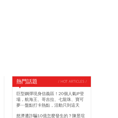
熱門話題
/ HOT ARTICLES /
巨型鋼彈現身信義區！20個人氣IP登
場，航海王、哥吉拉、七龍珠、寶可
夢…盤點打卡熱點，活動只到這天
慈濟遭詐騙10億怎麼發生的？陳昱瑄