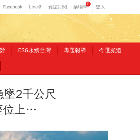
0
齡
ESG永續台灣
專題報導
今選頻道
急墜2千公尺
座位上…