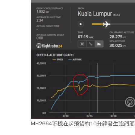
MH2664班機在起飛後約10分鐘發生強烈顛簸。(圖/