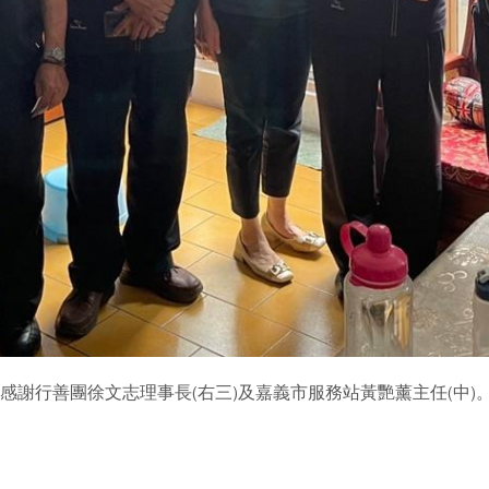
感謝行善團徐文志理事長(右三)及嘉義市服務站黃艷薰主任(中)