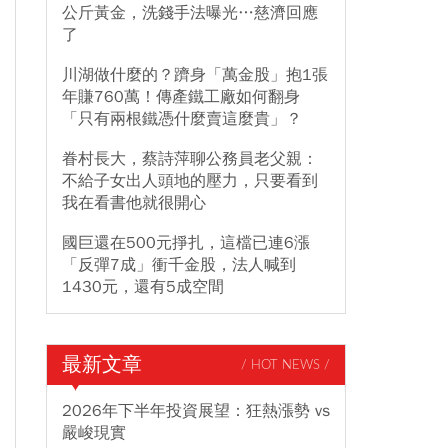
公斤黃金，洗錢手法曝光…慈濟回應
了
川湖做什麼的？躋身「萬金股」抱1張
年賺760萬！傳產鐵工廠如何翻身
「只有兩根鐵憑什麼賣這麼貴」？
眷村長大，蔡詩萍聊公務員老父親：
不給子女出人頭地的壓力，只要看到
我在看書他就很開心
國巨還在500元掙扎，這檔已連6漲
「反彈7成」衝千金股，法人喊到
1430元，還有5成空間
最新文章
/ HOT NEWS /
2026年下半年投資展望：狂熱漲勢 vs
嚴峻現實