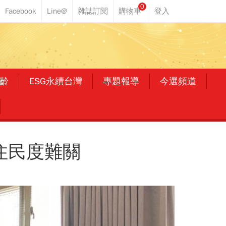
0
齡
ESG永續台灣
專題報導
今選頻道
住民度難關