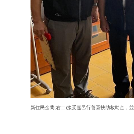
新住民金蘭(右二)接受嘉邑行善團扶助救助金，並