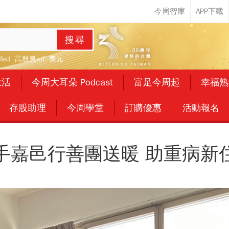
搜尋
fed
高股息etf
美元
生活
今周大耳朵 Podcast
富足今周起
幸福熟
存股助理
今周學堂
訂購優惠
活動報名
手嘉邑行善團送暖 助重病新