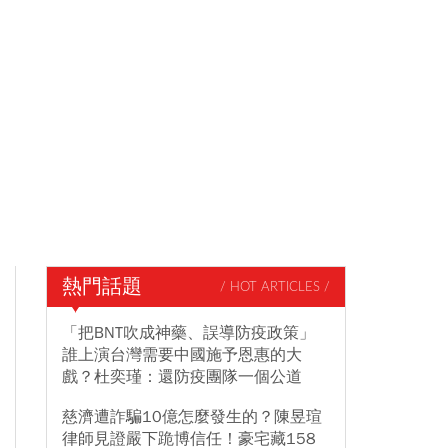
熱門話題
/ HOT ARTICLES /
「把BNT吹成神藥、誤導防疫政策」
誰上演台灣需要中國施予恩惠的大
戲？杜奕瑾：還防疫團隊一個公道
慈濟遭詐騙10億怎麼發生的？陳昱瑄
律師見證嚴下跪博信任！豪宅藏158