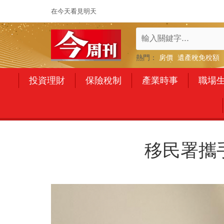
在今天看見明天
熱門：
房價
遺產稅免稅額
投資理財
保險稅制
產業時事
職場
移民署攜