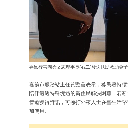
嘉邑行善團徐文志理事長(右二)發送扶助救助金予
嘉義市服務站主任黃艷薰表示，移民署持續
陪伴遭遇特殊境遇的新住民解決困難，若新
管道獲得資訊，可撥打外來人士在臺生活諮
加使用。