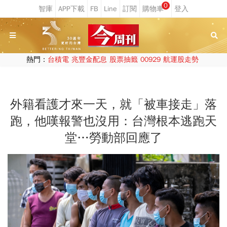
0
熱門：
台積電
兆豐金配息
股票抽籤
00929
航運股走勢
外籍看護才來一天，就「被車接走」落
跑，他嘆報警也沒用：台灣根本逃跑天
堂…勞動部回應了