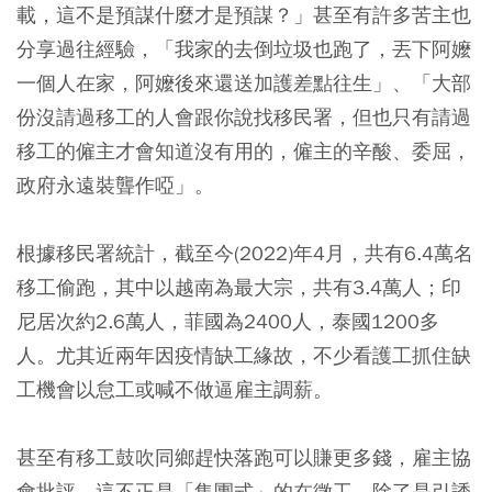
載，這不是預謀什麼才是預謀？」甚至有許多苦主也
分享過往經驗，「我家的去倒垃圾也跑了，丟下阿嬤
一個人在家，阿嬤後來還送加護差點往生」、「大部
份沒請過移工的人會跟你說找移民署，但也只有請過
移工的僱主才會知道沒有用的，僱主的辛酸、委屈，
政府永遠裝聾作啞」。
根據移民署統計，截至今(2022)年4月，共有6.4萬名
移工偷跑，其中以越南為最大宗，共有3.4萬人；印
尼居次約2.6萬人，菲國為2400人，泰國1200多
人。尤其近兩年因疫情缺工緣故，不少看護工抓住缺
工機會以怠工或喊不做逼雇主調薪。
甚至有移工鼓吹同鄉趕快落跑可以賺更多錢，雇主協
會批評，這不正是「集團式」的在徵工，除了是引誘