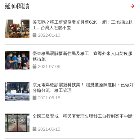
延伸閱讀
羨慕嗎？移工薪資條曝光月薪62K！ 網：工地很缺粗
工...台灣人怎麼不去
2022-01-10
臺東移民署關懷新住民及移工 宣導外來人口防疫服
務措施
2021-07-06
京元電爆確診震撼科技業！ 穩懋董座陳進財：已做好
分艙分流、移工管理
2021-06-15
全國三級警戒 移民署受理失聯移工自行到案不中斷
2021-06-15