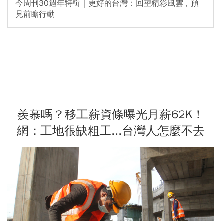
今周刊30週年特輯｜更好的台灣：回望精彩風雲，預
見前瞻行動
羨慕嗎？移工薪資條曝光月薪62K！
網：工地很缺粗工...台灣人怎麼不去