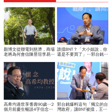
顏博文從聯電到慈濟，商場
誰擋BNT？「大小姐說，你
老將為何會信陳昱瑄李易
還是不要買了」…郭台銘曝
儒、豪給10億？慈濟發
李大維打給他，被點名的都
聲：將捍衛信眾捐款、蔡英
回應了
文也說話
高希均過世享耆壽90歲…2
郭台銘爆料這句「獨立的台
個月前慶生暢談4字信念，
灣政府」讓BNT被擋，王必