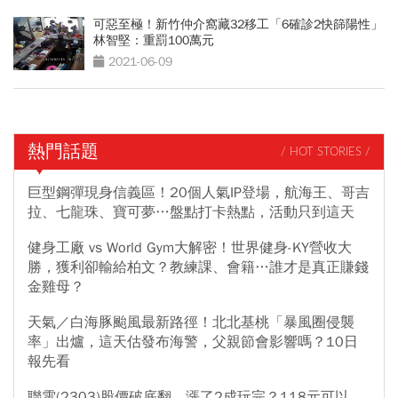
可惡至極！新竹仲介窩藏32移工「6確診2快篩陽性」
林智堅：重罰100萬元
2021-06-09
熱門話題
/ HOT STORIES /
巨型鋼彈現身信義區！20個人氣IP登場，航海王、哥吉
拉、七龍珠、寶可夢…盤點打卡熱點，活動只到這天
健身工廠 vs World Gym大解密！世界健身-KY營收大
勝，獲利卻輸給柏文？教練課、會籍…誰才是真正賺錢
金雞母？
天氣／白海豚颱風最新路徑！北北基桃「暴風圈侵襲
率」出爐，這天估發布海警，父親節會影響嗎？10日
報先看
聯電(2303)股價破底翻、漲了2成玩完？118元可以