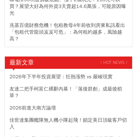
買？展望大好為何外資3天賣超14.6萬張，可能原因曝
光
兆基百億財務危機！包租教母4年前收到房東私訊看出
「包租代管龍頭岌岌可危」：為何租約越多，風險越
高？
最新文章
/ HOT NEWS /
2026年下半年投資展望：狂熱漲勢 vs 嚴峻現實
友達二把手柯富仁裸辭內幕！「落後群創」成最後稻
草？
2026前進大南方論壇
佳世達集團艦隊無人機小隊起飛！鎖定美日頂級客戶切
入