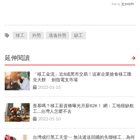
回憶錄給讀者忠告：自求多
勝秀證據：BNT大股東給郭
Ads by
福、一切靠自己爭氣
董的信不是這樣寫
移工
外勞
逃逸外勞
缺工
延伸閱讀
「移工金流」近8成黑市交易！這家企業搶食移工匯
兌大餅 劍指電支市場
2022-01-15
羨慕嗎？移工薪資條曝光月薪62K！ 網：工地很缺粗
工...台灣人怎麼不去
2022-01-10
台灣成打黑工天堂… 無法遣送回國的失聯移工，為何