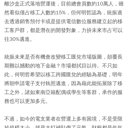
離沙盒正式落地營運後，目前總會員數約10萬人，雖
然看似僅占移工人數的15%，但何明哲認為，統振過
去透過銷售預付卡或是提供電信數位服務建立起的移
工客戶群，都是潛在的開發對象，力拚未來市占可以
往30%邁進。
統振未來是否有機會改變移工匯兌市場版圖，顛覆長
期難以撼動的地下金融？市場都拭目以待。不只如
此，何明哲希望以移工跨國匯兌的經驗為基礎，明年
將朝申請電子支付執照邁進，因為藉此能拓展除了移
工之外，諸如東南亞籍配偶或學生等客群，承作的服
務也可以更加多元。
不過，如今的電支業者在營運上多有困境，不是受限
於規模太小、就是大打補貼傷了元氣，財報都是年年