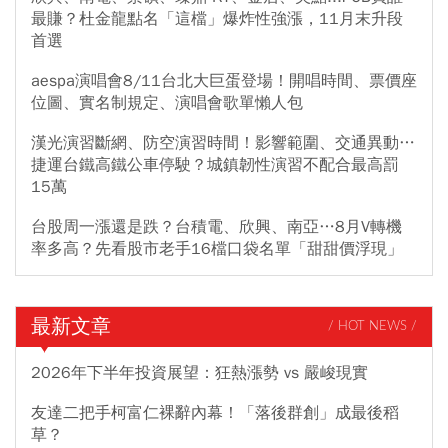
最賺？杜金龍點名「這檔」爆炸性強漲，11月末升段
首選
aespa演唱會8/11台北大巨蛋登場！開唱時間、票價座
位圖、實名制規定、演唱會歌單懶人包
漢光演習斷網、防空演習時間！影響範圍、交通異動…
捷運台鐵高鐵公車停駛？城鎮韌性演習不配合最高罰
15萬
台股周一漲還是跌？台積電、欣興、南亞…8月V轉機
率多高？先看股市老手16檔口袋名單「甜甜價浮現」
最新文章
/ HOT NEWS /
2026年下半年投資展望：狂熱漲勢 vs 嚴峻現實
友達二把手柯富仁裸辭內幕！「落後群創」成最後稻
草？