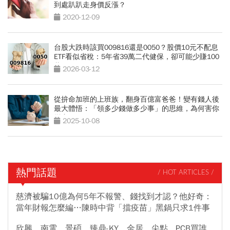
到處趴趴走身價反漲？
2020-12-09
台股大跌時該買009816還是0050？股價10元不配息
ETF看似省稅：5年省39萬二代健保，卻可能少賺100
萬
2026-03-12
從拚命加班的上班族，翻身百億富爸爸！變有錢人後
最大體悟：「領多少錢做多少事」的思維，為何害你
變窮？
2025-10-08
熱門話題
/ HOT ARTICLES /
慈濟被騙10億為何5年不報警、錢找到才認？他好奇：
當年財報怎麼編…陳時中背「擋疫苗」黑鍋只求1件事
欣興、南電、景碩、臻鼎-KY、金居、尖點...PCB買誰