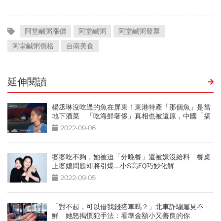
阿堂鹹粥漲價
阿堂鹹粥
阿堂鹹粥發票
阿堂鹹粥價格
台南美食
延伸閱讀
楊丞琳沒吃過的魚在屏東！東港特產「那個魚」是當
地下酒菜 「吃海鮮奢侈」真相也被還原，中國「搞
的鬼」
2022-09-06
婆婆吃不夠，她被迫「分晚餐」還被嫌沒給料 餐桌
上婆媳問題即將引爆...小S高EQ巧妙化解
2022-09-05
「對不起，可以借我錢搭車嗎？」北車詐騙屢見不
鮮 她怒揭慣犯手法：看準金額小又善良的你