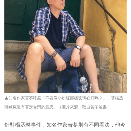
▲知名作家苦苓呼籲「不要像小粉紅那樣玻璃心好嗎？」，替楊丞
琳喊冤沒有否定台灣的意思。（圖片來源：取自苦苓臉書）
針對楊丞琳事件，知名作家苦苓則有不同看法，他今