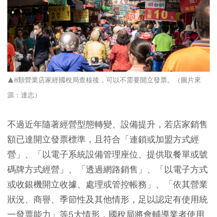
▲8類營業店家經國稅局查核後，可以不需要開立發票。（圖片來
源：達志）
不過近年隨著經營型態轉變、設備提升，若店家銷售
額已達開立發票標準，且符合「連鎖或加盟方式經
營」、「以電子系統設備管理座位、提供取餐單或號
碼牌方式經營」、「透過網路銷售」、「以電子方式
或收銀機開立收據、處理或管控帳務」、「依其營業
狀況、商譽、季節性及其他情形，足以認定有使用統
一發票能力」等5大情形，國稅局將會輔導業者使用