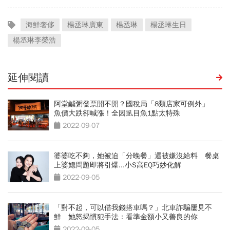
海鮮奢侈
楊丞琳廣東
楊丞琳
楊丞琳生日
楊丞琳李榮浩
延伸閱讀
阿堂鹹粥發票開不開？國稅局「8類店家可例外」
魚價大跌卻喊漲！全因虱目魚1點太特殊
2022-09-07
婆婆吃不夠，她被迫「分晚餐」還被嫌沒給料 餐桌
上婆媳問題即將引爆...小S高EQ巧妙化解
2022-09-05
「對不起，可以借我錢搭車嗎？」北車詐騙屢見不
鮮 她怒揭慣犯手法：看準金額小又善良的你
2022-09-05