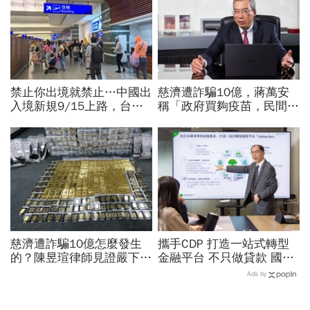
禁止你出境就禁止…中國出
慈濟遭詐騙10億，蔣萬安
入境新規9/15上路，台灣
稱「政府買夠疫苗，民間就
人小心「有去無回」？4種
不用採購」！謝金河：這句
職業特別注意：前例在這
話說得不夠公道
慈濟遭詐騙10億怎麼發生
攜手CDP 打造一站式轉型
的？陳昱瑄律師見證嚴下跪
金融平台 不只做貸款 國泰
博信任！豪宅藏158公斤黃
世華化身減碳顧問
Ads by
金，洗錢手法曝光…慈濟回
應了