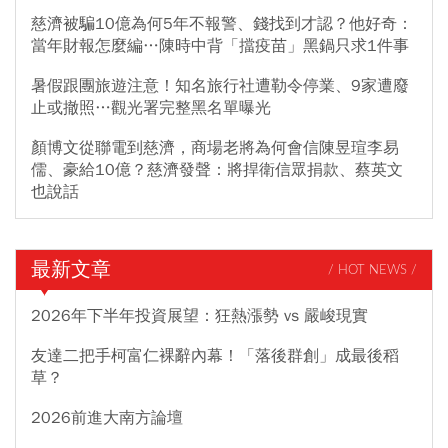
慈濟被騙10億為何5年不報警、錢找到才認？他好奇：
當年財報怎麼編…陳時中背「擋疫苗」黑鍋只求1件事
暑假跟團旅遊注意！知名旅行社遭勒令停業、9家遭廢
止或撤照…觀光署完整黑名單曝光
顏博文從聯電到慈濟，商場老將為何會信陳昱瑄李易
儒、豪給10億？慈濟發聲：將捍衛信眾捐款、蔡英文
也說話
最新文章
/ HOT NEWS /
2026年下半年投資展望：狂熱漲勢 vs 嚴峻現實
友達二把手柯富仁裸辭內幕！「落後群創」成最後稻
草？
2026前進大南方論壇