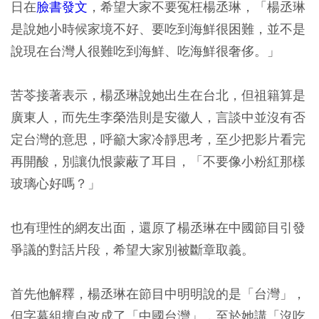
日在
臉書發文
，希望大家不要冤枉楊丞琳，「楊丞琳
是說她小時候家境不好、要吃到海鮮很困難，並不是
說現在台灣人很難吃到海鮮、吃海鮮很奢侈。」
苦苓接著表示，楊丞琳說她出生在台北，但祖籍算是
廣東人，而先生李榮浩則是安徽人，言談中並沒有否
定台灣的意思，呼籲大家冷靜思考，至少把影片看完
再開酸，別讓仇恨蒙蔽了耳目，「不要像小粉紅那樣
玻璃心好嗎？」
也有理性的網友出面，還原了楊丞琳在中國節目引發
爭議的對話片段，希望大家別被斷章取義。
首先他解釋，楊丞琳在節目中明明說的是「台灣」，
但字幕組擅自改成了「中國台灣」，至於她講「沒吃