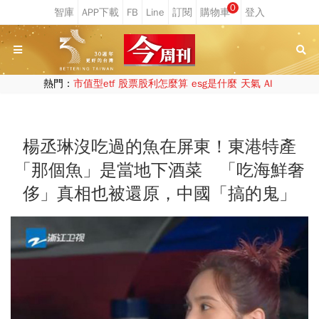
0
熱門：
市值型etf
股票股利怎麼算
esg是什麼
天氣
AI
楊丞琳沒吃過的魚在屏東！東港特產
「那個魚」是當地下酒菜 「吃海鮮奢
侈」真相也被還原，中國「搞的鬼」