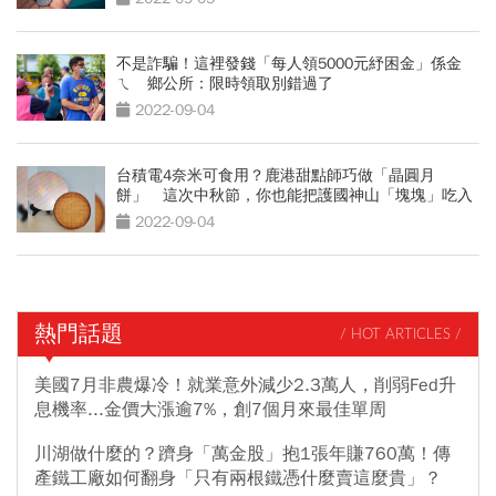
不是詐騙！這裡發錢「每人領5000元紓困金」係金
ㄟ 鄉公所：限時領取別錯過了
2022-09-04
台積電4奈米可食用？鹿港甜點師巧做「晶圓月
餅」 這次中秋節，你也能把護國神山「塊塊」吃入
口
2022-09-04
熱門話題
/ HOT ARTICLES /
美國7月非農爆冷！就業意外減少2.3萬人，削弱Fed升
息機率...金價大漲逾7%，創7個月來最佳單周
川湖做什麼的？躋身「萬金股」抱1張年賺760萬！傳
產鐵工廠如何翻身「只有兩根鐵憑什麼賣這麼貴」？