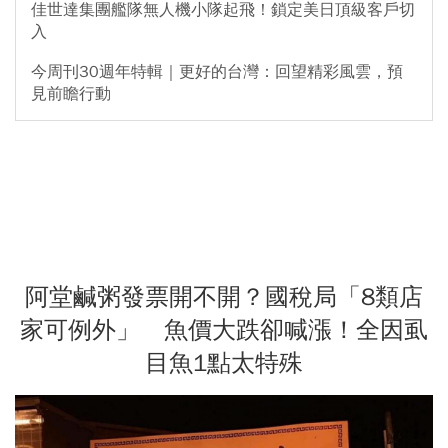
佳世達集團艦隊無人機小隊起飛！鎖定美日頂級客戶切
入
今周刊30週年特輯｜更好的台灣：回望精彩風雲，預
見前瞻行動
阿堂鹹粥發票開不開？國稅局「8類店
家可例外」 魚價大跌卻喊漲！全因虱
目魚1點太特殊