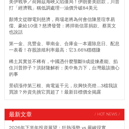
美伊戰爭／荷姆茲海峽又陷僵局！伊朗要美賠款，川普
打「經濟戰」稱低調處理…油價升破84美元
顏博文從聯電到慈濟，商場老將為何會信陳昱瑄李易
儒、豪給10億？慈濟發聲：將捍衛信眾捐款、蔡英文
也說話
第一金、兆豐金、華南金、合庫金…本週除息日、配息
一表看！存股誰殖利率最高：它3.66%穩穩賺
稀土其實並不稀有，中國憑什麼壟斷9成提煉產能、掐
住川普脖子？洪財隆解析：美中角力下，台灣最該擔心
的事
景碩漲停第三根、南電返千元，欣興快亮燈...3檔我該
買誰？外資先挑它買超了！最新目標價全揭露
最新文章
/ HOT NEWS /
2026年下半年投資展望：狂熱漲勢 vs 嚴峻現實