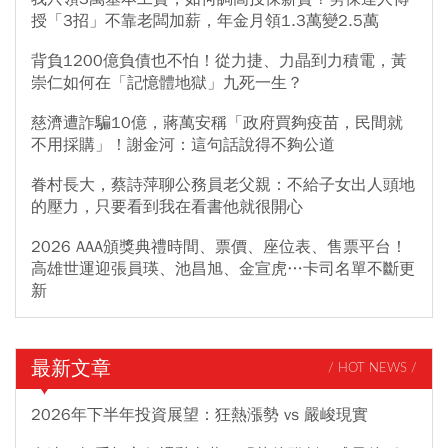
授「3招」不靠老闆加薪，年金月領1.3萬變2.5萬
背負1200億負債也不怕！從力捷、力晶到力積電，黃
崇仁如何在「記憶體地獄」九死一生？
慈濟遭詐騙10億，蔣萬安稱「政府買夠疫苗，民間就
不用採購」！謝金河：這句話說得不夠公道
眷村長大，蔡詩萍聊公務員老父親：不給子女出人頭地
的壓力，只要看到我在看書他就很開心
2026 AAA頒獎典禮時間、票價、座位表、售票平台！
高雄世運迎張員瑛、池昌旭、金宣虎…卡司名單不斷更
新
最新文章
/ HOT NEWS /
2026年下半年投資展望：狂熱漲勢 vs 嚴峻現實