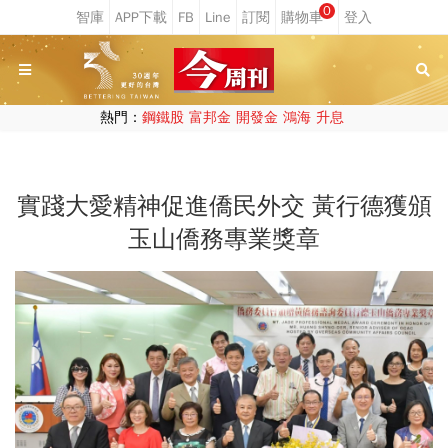
0
熱門：
鋼鐵股
富邦金
開發金
鴻海
升息
實踐大愛精神促進僑民外交 黃行德獲頒
玉山僑務專業獎章