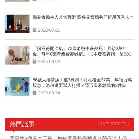
僑委會僑生人才大聯盟 盼各界響應共同留用優秀人才
2022-07-21
「捨不得開冷氣」72歲老爸中暑熱死！月領3萬年
金、每年6萬孝親費卻喊窮...「3本發霉存摺」留500
萬遺產啟示
2025-09-03
56歲大樓清潔工擁7棟房！月收租金37萬、年領百萬
股息，為何還要幫人打掃？隱形富豪教我的3件事
2025-09-24
熱門話題
/ HOT STORIES /
我只領3萬基本工資，如何調高投保薪資？勞保達人傳