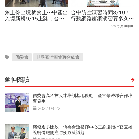
禁止你出境就禁止…中國出
台中防空演習時間8/10！
入境新規9/15上路，台灣
行動網路斷網演習要多久、
人小心「有去無回」？4種
還能用行動支付？城鎮韌性
Ads by
職業特別注意：前例在這
演習懶人包：拒配合最高罰
15萬
僑委會
世界臺灣商會聯合總會
延伸閱讀
僑委會高科技人才培訓基地啟動 產官學跨域合作培
育僑生
2022-09-22
穩健逐步開放！僑委會邀指揮中心王必勝指揮官直播
說明僑胞關注防疫政策議題