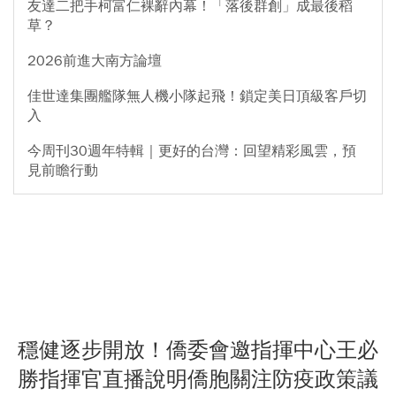
友達二把手柯富仁裸辭內幕！「落後群創」成最後稻
草？
2026前進大南方論壇
佳世達集團艦隊無人機小隊起飛！鎖定美日頂級客戶切
入
今周刊30週年特輯｜更好的台灣：回望精彩風雲，預
見前瞻行動
穩健逐步開放！僑委會邀指揮中心王必
勝指揮官直播說明僑胞關注防疫政策議