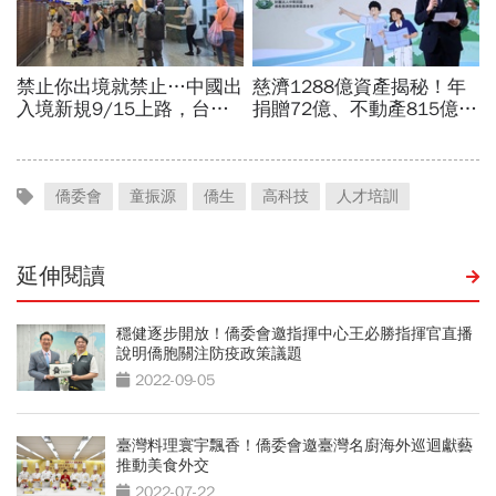
僑委會
童振源
僑生
高科技
人才培訓
延伸閱讀
穩健逐步開放！僑委會邀指揮中心王必勝指揮官直播
說明僑胞關注防疫政策議題
2022-09-05
臺灣料理寰宇飄香！僑委會邀臺灣名廚海外巡迴獻藝
推動美食外交
2022-07-22