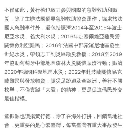
不僅如此，黃行德也致力參與國際的急難救助和賑
災，除了主辦法國僑界急難救助協會運作，協處旅法
國人急難事件外，還包括賑濟2014年至2015年波士
尼亞水災、義大利水災；2016年赴塞爾維亞難民營
關懷敘利亞難民；2016年法國中部索羅尼地區發生
世紀水災，帶領志工到災區勘災救援；2018至2019
年協助葡萄牙中部地區森林火災關懷賑濟行動；賑濟
2020年德國科隆地區水災；2022年赴波蘭關懷烏克
蘭難民與發放物資，賑災足跡遍及全歐洲，善行不勝
枚舉，不僅實踐「大愛」的精神，更是促進僑民外交
最佳楷模。
童振源也讚揚黃行德，除了在海外打拼，回饋當地社
會，更重要的是心繫臺灣，每當臺灣有重大事故發生