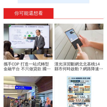
你可能還想看
攜手CDP 打造一站式轉型
漢光演習斷網北北基桃14
金融平台 不只做貸款 國泰
縣市何時啟動？網路降速股
世華化身減碳顧問
市下單、傳訊息怎辦？影響
範圍時間…城鎮韌性演習懶
人包