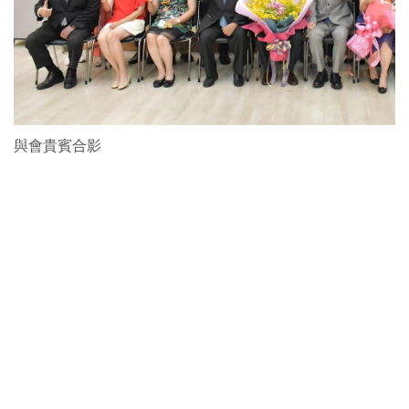
與會貴賓合影