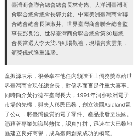
臺灣商會聯合總會總會長林奇雋、大洋洲臺灣商
會聯合總會總會長郭力銘、中南美洲臺灣商會聯
合總會總會長陳淑芬、世界臺灣商會聯合總會監
事長彭良治、世界臺灣商會聯合總會第30屆總
會長當選人李天柒均到場觀禮，現場貴賓雲集，
頒獎儀式隆重溫馨。
童振源表示，很榮幸在他任內頒贈玉山僑務獎章給世
界臺灣商會現任總會長，對僑界而言是件重大喜事。
同時簡介黃行德在臺灣長大，1991年洞察歐洲電子
市場的先機，與夫人移民巴黎，創立法國Asialand電
子公司，將臺灣優質的電子零件、產品批發至法國。
憑藉著專業知識與熱忱，認真打拼，迅速在大巴黎地
區建立良好商譽，成為臺商創業成功的模範。