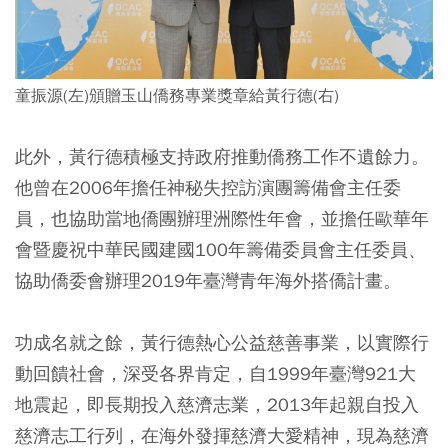
童振源(左)頒贈玉山僑務專業獎章給黃行德(右)
此外，黃行德積極支持政府推動僑務工作不遺餘力。
他曾在2006年擔任神秘失控訪演團籌備會主任委
員，也協助當地僑團辦理洲際性年會，並擔任歐華年
會暨慶祝中華民國建國100年籌備委員會主任委員、
協助僑委會辦理2019年臺灣青年海外搭僑計畫。
功成名就之餘，黃行德熱心公益慈善事業，以實際行
動回饋社會，深受各界肯定，自1999年臺灣921大
地震起，即長期投入慈濟志業，2013年起親自投入
慈濟志工行列，在海外發揮慈濟大愛精神，現為慈濟