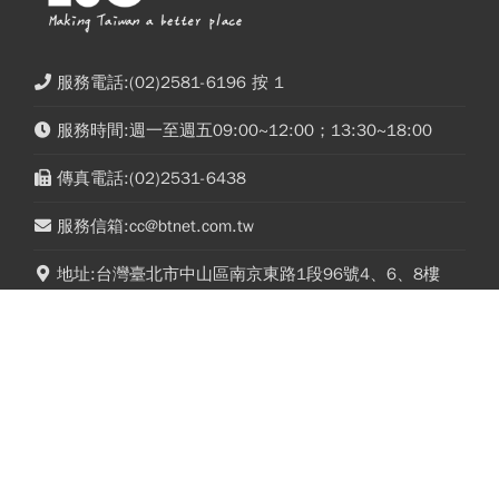
服務電話:(02)2581-6196 按 1
服務時間:週一至週五09:00~12:00；13:30~18:00
傳真電話:(02)2531-6438
服務信箱:cc@btnet.com.tw
地址:台灣臺北市中山區南京東路1段96號4、6、8樓
榮獲金鼎獎特惠！每期27.8元起，8/31止！
慈濟被騙10億為何5年不報警、錢找到才認？他
台橡(2103)做什麼的？股價15➝27.5元還
好奇：當年財報怎麼編…陳時中背「擋疫苗」黑
能買？他19元賣掉捶心肝...連拉2根漲停
鍋只求1件事
為何突然爆發？老傳產翻身3關鍵
今周文化事業(股)公司 統編：12973387