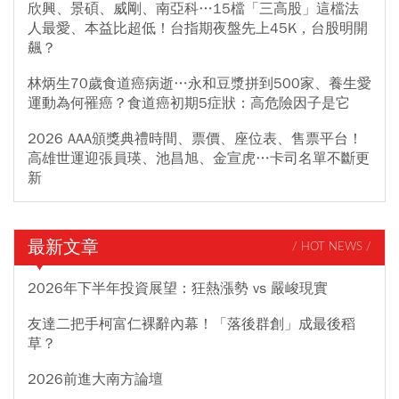
欣興、景碩、威剛、南亞科…15檔「三高股」這檔法
人最愛、本益比超低！台指期夜盤先上45K，台股明開
飆？
林炳生70歲食道癌病逝…永和豆漿拼到500家、養生愛
運動為何罹癌？食道癌初期5症狀：高危險因子是它
2026 AAA頒獎典禮時間、票價、座位表、售票平台！
高雄世運迎張員瑛、池昌旭、金宣虎…卡司名單不斷更
新
最新文章
/ HOT NEWS /
2026年下半年投資展望：狂熱漲勢 vs 嚴峻現實
友達二把手柯富仁裸辭內幕！「落後群創」成最後稻
草？
2026前進大南方論壇