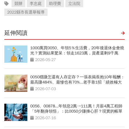
競辦
李忠庭
助理費
立法院
2022縣市長選舉報導
延伸閱讀
1000萬買0050、年領5％生活費，20年後退休金會燒
光？實測結果驚呆：領走1623萬，資產還剩9千萬
2026-05-27
0050穩賺怎還有人存定存？一張表揭長抱10年報酬：
最高賺484%、最慘也有70%...老手靠1招「績效極大
化」
2026-07-03
0056、00878...年領息2萬→111萬！月薪4萬工程師
「5年翻身領悟」：比0050少賺捶心肝？現實的帳單
更逼人
2026-07-16