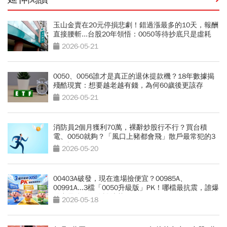
玉山金賣在20元停損悲劇！錯過漲最多的10天，報酬
直接腰斬...台股20年領悟：0050等待抄底只是虛耗
2026-05-21
0050、0056誰才是真正的退休提款機？18年數據揭
殘酷現實：想要越老越有錢，為何60歲後更該存
0050？
2026-05-21
消防員2個月獲利70萬，裸辭炒股行不行？買台積
電、0050就夠？「風口上豬都會飛」散戶最常犯的3
個錯誤
2026-05-20
00403A破發，現在進場撿便宜？00985A、
00991A...3檔「0050升級版」PK！哪檔最抗震，誰爆
發力最強？一次說清楚
2026-05-18