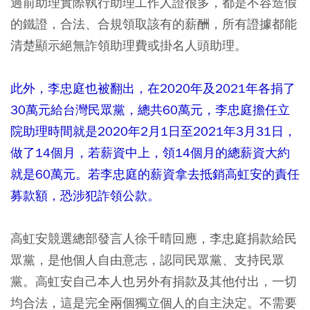
過前助理實際執行助理工作人證很多，都是不容造假
的鐵證，合法、合規領取該有的薪酬，所有證據都能
清楚顯示絕無詐領助理費或掛名人頭助理。
此外，李忠庭也被翻出，在2020年及2021年各捐了
30萬元給台灣民眾黨，總共60萬元，李忠庭擔任立
院助理時間就是2020年2月1日至2021年3月31日，
做了14個月，若薪資中上，領14個月的總薪資大約
就是60萬元。若李忠庭的薪資拿去抵銷高虹安的責任
募款額，恐涉犯詐領公款。
高虹安競選總部發言人徐千晴回應，李忠庭捐款給民
眾黨，是他個人自由意志，認同民眾黨、支持民眾
黨。高虹安自己本人也另外有捐款及其他付出，一切
均合法，這是完全兩個獨立個人的自主決定。不需要