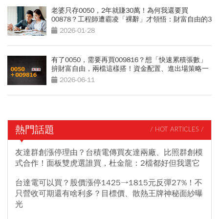
老婆只存0050，2年就賺30萬！為何我還要買
00878？工程師遭霸凌「裸辭」才領悟：財富自由的3
個重點
2026-01-28
有了0050，需要再買009816？想「快速累積張數」
拚財富自由，兩檔這樣搭！資金配置、進出場策略一
次看
2026-06-11
熱門話題
/ HOT ARTICLES /
友達群創漲停理由？台積電傳買友達兩廠、比照群創模
式合作！面板雙虎選誰買，杜金龍：2檔都好但我選它
台達電可以買？股價漲停1425→1815元反彈27%！不
只營收可期還有啥利多？目標價、散熱王牌神秘面紗曝
光