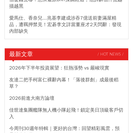
描越黑
愛馬仕、香奈兒...兆基李建成涉吞7億送前妻滿屋精
品，遭羈押禁見！宏碁李文詳當董座才2天閃辭：發現
內部缺失
最新文章
/ HOT NEWS /
2026年下半年投資展望：狂熱漲勢 vs 嚴峻現實
友達二把手柯富仁裸辭內幕！「落後群創」成最後稻
草？
2026前進大南方論壇
佳世達集團艦隊無人機小隊起飛！鎖定美日頂級客戶切
入
今周刊30週年特輯｜更好的台灣：回望精彩風雲，預