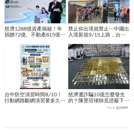
慈濟1288億資產揭秘！年
禁止你出境就禁止…中國出
捐贈72億、不動產815億…
入境新規9/15上路，台灣
信徒錢去哪？慈濟還原BNT
人小心「有去無回」？4種
採購經過，他拆解信件批越
職業特別注意：前例在這
描越黑
台中防空演習時間8/10！
慈濟遭詐騙10億怎麼發生
行動網路斷網演習要多久、
的？陳昱瑄律師見證嚴下跪
還能用行動支付？城鎮韌性
博信任！豪宅藏158公斤黃
Ads by
演習懶人包：拒配合最高罰
金，洗錢手法曝光…慈濟回
15萬
應了