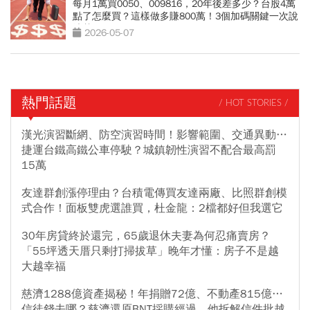
每月1萬買0050、009816，20年後差多少？台股4萬
點了怎麼買？這樣做多賺800萬！3個加碼關鍵一次說
清楚
2026-05-07
熱門話題
/ HOT STORIES /
漢光演習斷網、防空演習時間！影響範圍、交通異動…
捷運台鐵高鐵公車停駛？城鎮韌性演習不配合最高罰
15萬
友達群創漲停理由？台積電傳買友達兩廠、比照群創模
式合作！面板雙虎選誰買，杜金龍：2檔都好但我選它
30年房貸終於還完，65歲退休夫妻為何忍痛賣房？
「55坪透天厝只剩打掃拔草」晚年才懂：房子不是越
大越幸福
慈濟1288億資產揭秘！年捐贈72億、不動產815億…
信徒錢去哪？慈濟還原BNT採購經過，他拆解信件批越