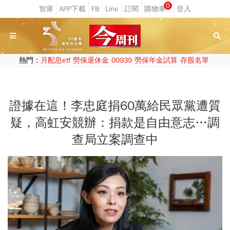
0
熱門：
月配息etf
勞保退休金
00939
勞保年金試算
存股名單
證據在這！李忠庭捐60萬給民眾黨遭質
疑，高虹安競辦：捐款是自由意志…調
查局立案調查中