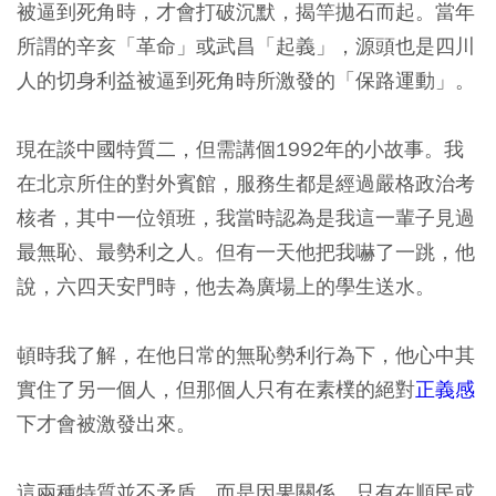
被逼到死角時，才會打破沉默，揭竿拋石而起。當年
所謂的辛亥「革命」或武昌「起義」，源頭也是四川
人的切身利益被逼到死角時所激發的「保路運動」。
現在談中國特質二，但需講個1992年的小故事。我
在北京所住的對外賓館，服務生都是經過嚴格政治考
核者，其中一位領班，我當時認為是我這一輩子見過
最無恥、最勢利之人。但有一天他把我嚇了一跳，他
說，六四天安門時，他去為廣場上的學生送水。
頓時我了解，在他日常的無恥勢利行為下，他心中其
實住了另一個人，但那個人只有在素樸的絕對
正義感
下才會被激發出來。
這兩種特質並不矛盾，而是因果關係。只有在順民或