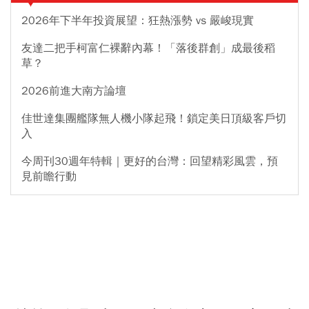
2026年下半年投資展望：狂熱漲勢 vs 嚴峻現實
友達二把手柯富仁裸辭內幕！「落後群創」成最後稻
草？
2026前進大南方論壇
佳世達集團艦隊無人機小隊起飛！鎖定美日頂級客戶切
入
今周刊30週年特輯｜更好的台灣：回望精彩風雲，預
見前瞻行動