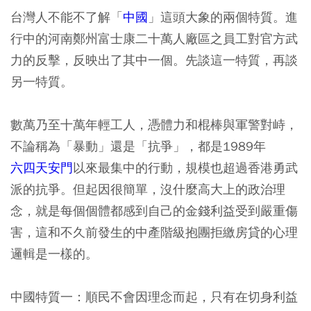
台灣人不能不了解「
中國
」這頭大象的兩個特質。進
行中的河南鄭州富士康二十萬人廠區之員工對官方武
力的反擊，反映出了其中一個。先談這一特質，再談
另一特質。
數萬乃至十萬年輕工人，憑體力和棍棒與軍警對峙，
不論稱為「暴動」還是「抗爭」，都是1989年
六四天安門
以來最集中的行動，規模也超過香港勇武
派的抗爭。但起因很簡單，沒什麼高大上的政治理
念，就是每個個體都感到自己的金錢利益受到嚴重傷
害，這和不久前發生的中產階級抱團拒繳房貸的心理
邏輯是一樣的。
中國特質一：順民不會因理念而起，只有在切身利益