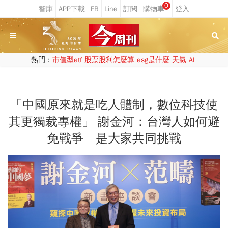
0
熱門：
市值型etf
股票股利怎麼算
esg是什麼
天氣
AI
「中國原來就是吃人體制，數位科技使
其更獨裁專權」 謝金河：台灣人如何避
免戰爭 是大家共同挑戰