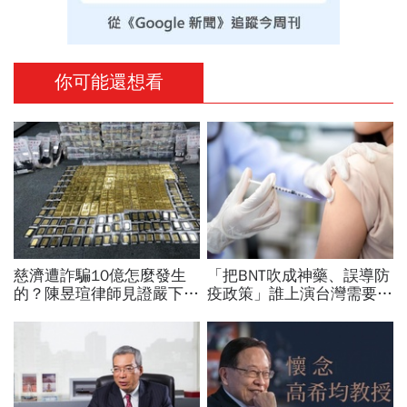
你可能還想看
慈濟遭詐騙10億怎麼發生
「把BNT吹成神藥、誤導防
的？陳昱瑄律師見證嚴下跪
疫政策」誰上演台灣需要中
博信任！豪宅藏158公斤黃
國施予恩惠的大戲？杜奕
金，洗錢手法曝光…慈濟回
瑾：還防疫團隊一個公道
應了