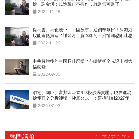
鍵…謝金河：民進黨再不振作，就退無可退了
2022-11-29
從馬雲、馬化騰⋯「中國故事」迷倒華爾街！深滬港
股能逢低買進？謝金河：資本家的一廂情願恐陷迷思
2022-11-26
中共解體後的中國長什麼樣？范疇解析全光譜十種大
幅改變
2022-09-30
聯電、國巨、富邦金...00918換股爆賣壓，現在進場
撿便宜？分析師曝「抄底公式」：這檔旺到2027年
2026-07-03
熱門話題
/ HOT ARTICLES /