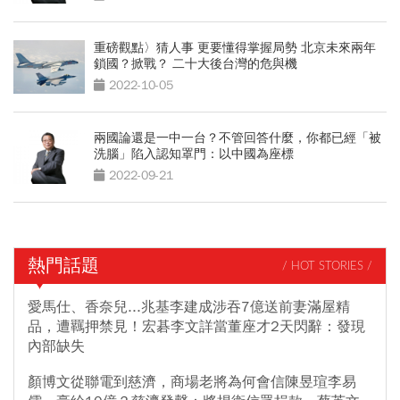
重磅觀點〉猜人事 更要懂得掌握局勢 北京未來兩年
鎖國？掀戰？ 二十大後台灣的危與機
2022-10-05
兩國論還是一中一台？不管回答什麼，你都已經「被
洗腦」陷入認知罩門：以中國為座標
2022-09-21
熱門話題
/ HOT STORIES /
愛馬仕、香奈兒...兆基李建成涉吞7億送前妻滿屋精
品，遭羈押禁見！宏碁李文詳當董座才2天閃辭：發現
內部缺失
顏博文從聯電到慈濟，商場老將為何會信陳昱瑄李易