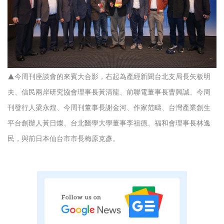
▲今周刊座談會的來賓大合影，右起為產經新聞台北支局長矢板明
夫、信民兩岸研究協會理事長黃清龍、前聯電董事長曹興誠、今周
刊發行人梁永煌、今周刊董事長謝金河、作家范疇、台灣產業創生
平台創辦人黃日燦、台北醫學大學董事李祖德、福和會理事長林逸
民，與前日本仙台市市長梅原克彥。