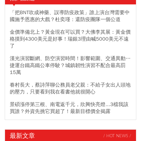
「把BNT吹成神藥、誤導防疫政策」誰上演台灣需要中
國施予恩惠的大戲？杜奕瑾：還防疫團隊一個公道
金價準備北上？黃金現在可以買？大佛李其展：黃金價
格摸到4300美元是好事！瑞銀3理由喊5000美元不遠
了
漢光演習斷網、防空演習時間！影響範圍、交通異動…
捷運台鐵高鐵公車停駛？城鎮韌性演習不配合最高罰
15萬
眷村長大，蔡詩萍聊公務員老父親：不給子女出人頭地
的壓力，只要看到我在看書他就很開心
景碩漲停第三根、南電返千元，欣興快亮燈...3檔我該
買誰？外資先挑它買超了！最新目標價全揭露
最新文章
/ HOT NEWS /