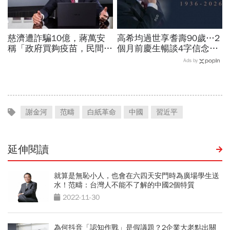
慈濟遭詐騙10億，蔣萬安
高希均過世享耆壽90歲…2
稱「政府買夠疫苗，民間就
個月前慶生暢談4字信念，
不用採購」！謝金河：這句
回憶錄給讀者忠告：自求多
Ads by
話說得不夠公道
福、一切靠自己爭氣
謝金河
范疇
白紙革命
中國
習近平
延伸閱讀
就算是無恥小人，也會在六四天安門時為廣場學生送
水！范疇：台灣人不能不了解的中國2個特質
2022-11-30
為何抖音「認知作戰」是假議題？2企業大老點出關