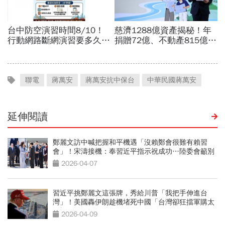
聯電
蔣萬安
蔣萬安抗中保台
中華民國蔣萬安
延伸閱讀
鄭麗文訪中喊把握和平機遇「沒賴鄭會很難有賴習
會」！宋濤接機：奉習近平指示祝成功…陸委會籲別
踩紅線
2026-04-07
習近平挑鄭麗文這張牌，秀給川普「我把手伸進台
灣」！美國轟伊朗趁機堵死中國「台灣卻狂擋軍購太
短視」
2026-04-09