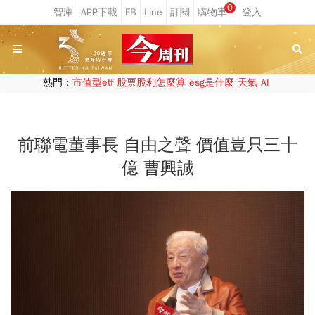
0
熱門：
市值型etf
股票股利怎麼算
esg是什麼
天氣
AI
前聯電董事長 自由之聲 價值豈只三十
億 曹興誠