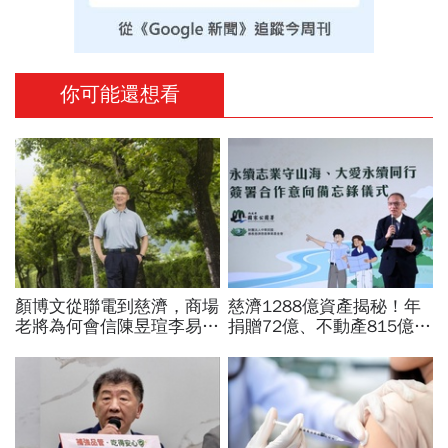
你可能還想看
顏博文從聯電到慈濟，商場
慈濟1288億資產揭秘！年
老將為何會信陳昱瑄李易
捐贈72億、不動產815億…
儒、豪給10億？慈濟發
信徒錢去哪？慈濟還原BNT
聲：將捍衛信眾捐款、蔡英
採購經過，他拆解信件批越
文也說話
描越黑