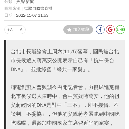
焦點新聞
擷取自臉書直播
2022-11-07 11:53
+A
-A
加入收藏
台北市長辯論會上周六(11/5)落幕，國民黨台北
市長候選人蔣萬安公開表示自己有「抗中保台
DNA」、並批綠營「綠共一家親」。
聯電創辦人曹興誠今召開記者會，力挺民進黨籍
北市長候選人陳時中，會中質疑蔣萬安，他的祖
父蔣經國的DNA是對中「三不」，即不接觸、不
談判、不妥協」，但他的父親蔣孝嚴跑到中國吃
吃喝喝，還參加中國國家主席習近平的家宴，