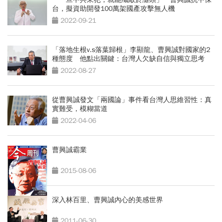
台，擬資助開發100萬架國產攻擊無人機
2022-09-21
「落地生根v.s落葉歸根」李顯龍、曹興誠對國家的2
種態度 他點出關鍵：台灣人欠缺自信與獨立思考
2022-08-27
從曹興誠發文「兩國論」事件看台灣人思維習性：真
實難受，模糊當道
2022-04-06
曹興誠霸業
2015-08-06
深入林百里、曹興誠內心的美感世界
2011-06-30