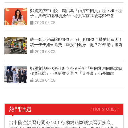
鄭麗文訪中山陵，喊話為「兩岸中國人」種下和平種
子、共機軍艦卻續擾台…綠批軍購延後等鄭習會
2026-04-08
統一健身房品牌BEING sport、BEING fit營業到這天！
統一佳佳如何退費、轉換到健身工廠？20年老字號為
何退出
2026-08-03
鄭麗文訪中代表什麼？學者分析「中國運用國民黨操
作資訊戰」…會影響大選？「這件事」仍是關鍵
2026-04-09
熱門話題
/ HOT STORIES /
台中防空演習時間8/10！行動網路斷網演習要多久、