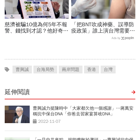
慈濟被騙10億為何5年不報
「把BNT吹成神藥、誤導防
警、錢找到才認？他好奇：
疫政策」誰上演台灣需要中
當年財報怎麼編…陳時中背
國施予恩惠的大戲？杜奕
Ads by
「擋疫苗」黑鍋只求1件事
瑾：還防疫團隊一個公道
曹興誠
台海局勢
兩岸問題
香港
台灣
延伸閱讀
曹興誠力挺陳時中「大家都欠他一個感謝」…蔣萬安
稱抗中保台DNA「你爸去習家宴算啥DNA」
2022-11-07
「一旦中共來犯，就能殲敵於灘頭」…曹興誠抗中保