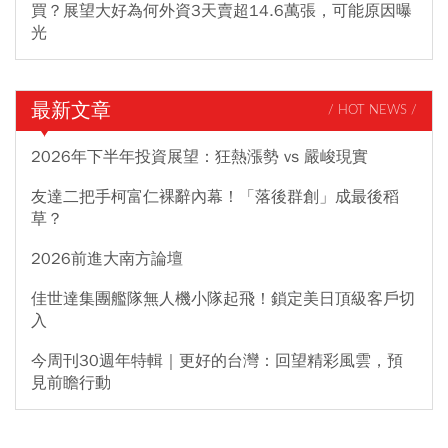
買？展望大好為何外資3天賣超14.6萬張，可能原因曝
光
最新文章
/ HOT NEWS /
2026年下半年投資展望：狂熱漲勢 vs 嚴峻現實
友達二把手柯富仁裸辭內幕！「落後群創」成最後稻
草？
2026前進大南方論壇
佳世達集團艦隊無人機小隊起飛！鎖定美日頂級客戶切
入
今周刊30週年特輯｜更好的台灣：回望精彩風雲，預
見前瞻行動