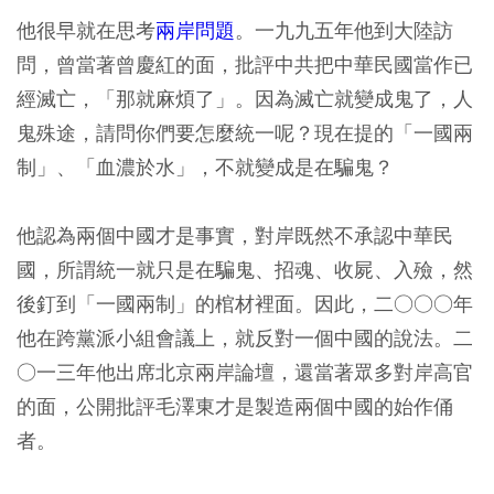
他很早就在思考
兩岸問題
。一九九五年他到大陸訪
問，曾當著曾慶紅的面，批評中共把中華民國當作已
經滅亡，「那就麻煩了」。因為滅亡就變成鬼了，人
鬼殊途，請問你們要怎麼統一呢？現在提的「一國兩
制」、「血濃於水」，不就變成是在騙鬼？
他認為兩個中國才是事實，對岸既然不承認中華民
國，所謂統一就只是在騙鬼、招魂、收屍、入殮，然
後釘到「一國兩制」的棺材裡面。因此，二○○○年
他在跨黨派小組會議上，就反對一個中國的說法。二
○一三年他出席北京兩岸論壇，還當著眾多對岸高官
的面，公開批評毛澤東才是製造兩個中國的始作俑
者。