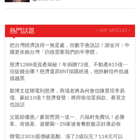
熱門話題
/ HOT ARTICLES /
把台灣經濟說得一無是處，但數字會說話！謝金河：中
國更依賴台灣「仍很需要我們的半導體」
慈濟1288億資產揭秘！年捐贈72億、不動產815億…
信徒錢去哪？慈濟還原BNT採購經過，他拆解信件批越
描越黑
顏博文從聯電到慈濟，商場老將為何會信陳昱瑄李易
儒、豪給10億？慈濟發聲：將捍衛信眾捐款、蔡英文
也說話
父親節優惠／麥當勞買一送一、六福村免費玩！必勝
客、肯德基、遊樂園…29家速食餐飲飯店好康必收
聯電(2303)股價破底翻、漲了2成玩完？118元可以