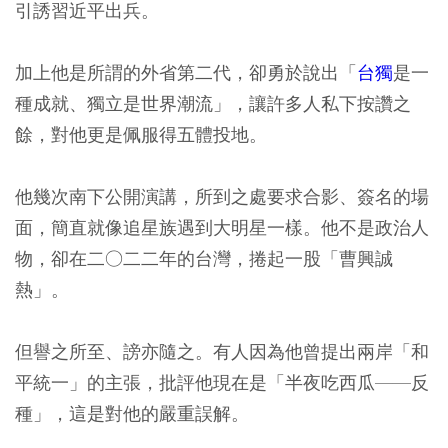
引誘習近平出兵。
加上他是所謂的外省第二代，卻勇於說出「
台獨
是一
種成就、獨立是世界潮流」，讓許多人私下按讚之
餘，對他更是佩服得五體投地。
他幾次南下公開演講，所到之處要求合影、簽名的場
面，簡直就像追星族遇到大明星一樣。他不是政治人
物，卻在二○二二年的台灣，捲起一股「曹興誠
熱」。
但譽之所至、謗亦隨之。有人因為他曾提出兩岸「和
平統一」的主張，批評他現在是「半夜吃西瓜——反
種」，這是對他的嚴重誤解。