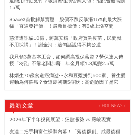
還能用行動支付？城鎮韌性演習懶人包：拒配合最高罰
15萬
SpaceX首批解禁賣壓，股價不跌反暴漲15%創最大漲
幅「直逼發行價」！最新目標價：有6成上漲空間
慈濟遭詐騙10億，蔣萬安稱「政府買夠疫苗，民間就
不用採購」！謝金河：這句話說得不夠公道
我只領3萬基本工資，如何調高投保薪資？勞保達人傳
授「3招」不靠老闆加薪，年金月領1.3萬變2.5萬
林炳生70歲食道癌病逝…永和豆漿拼到500家、養生愛
運動為何罹癌？食道癌初期5症狀：高危險因子是它
最新文章
/ HOT NEWS /
2026年下半年投資展望：狂熱漲勢 vs 嚴峻現實
友達二把手柯富仁裸辭內幕！「落後群創」成最後稻