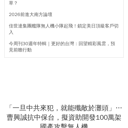
草？
2026前進大南方論壇
佳世達集團艦隊無人機小隊起飛！鎖定美日頂級客戶切
入
今周刊30週年特輯｜更好的台灣：回望精彩風雲，預
見前瞻行動
「一旦中共來犯，就能殲敵於灘頭」…
曹興誠抗中保台，擬資助開發100萬架
國產攻擊無人機