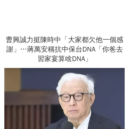
曹興誠力挺陳時中「大家都欠他一個感
謝」…蔣萬安稱抗中保台DNA「你爸去
習家宴算啥DNA」