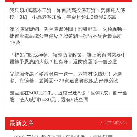
我只領3萬基本工資，如何調高投保薪資？勞保達人傳
授「3招」不靠老闆加薪，年金月領1.3萬變2.5萬
漢光演習斷網、防空演習時間！影響範圍、交通異動…
捷運台鐵高鐵公車停駛？城鎮韌性演習不配合最高罰
15萬
「把BNT吹成神藥、誤導防疫政策」誰上演台灣需要中
國施予恩惠的大戲？杜奕瑾：還防疫團隊一個公道
父親節優惠／麥當勞買一送一、六福村免費玩！必勝
客、肯德基、遊樂園…29家速食餐飲飯店好康必收
國巨還在500元掙扎，這檔已連6漲「反彈7成」衝千金
股，法人喊到1430元，還有5成空間
最新文章
/ HOT NEWS /