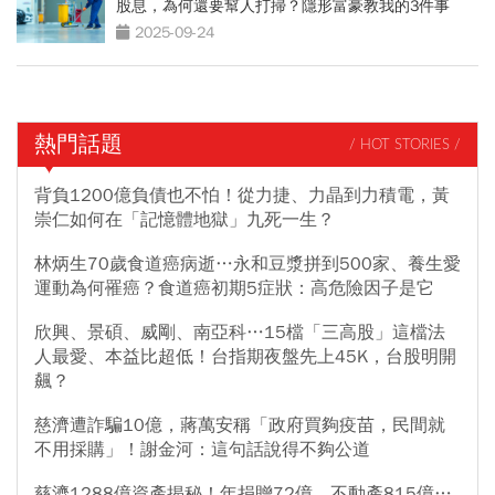
股息，為何還要幫人打掃？隱形富豪教我的3件事
2025-09-24
熱門話題
/ HOT STORIES /
背負1200億負債也不怕！從力捷、力晶到力積電，黃
崇仁如何在「記憶體地獄」九死一生？
林炳生70歲食道癌病逝…永和豆漿拼到500家、養生愛
運動為何罹癌？食道癌初期5症狀：高危險因子是它
欣興、景碩、威剛、南亞科…15檔「三高股」這檔法
人最愛、本益比超低！台指期夜盤先上45K，台股明開
飆？
慈濟遭詐騙10億，蔣萬安稱「政府買夠疫苗，民間就
不用採購」！謝金河：這句話說得不夠公道
慈濟1288億資產揭秘！年捐贈72億、不動產815億…