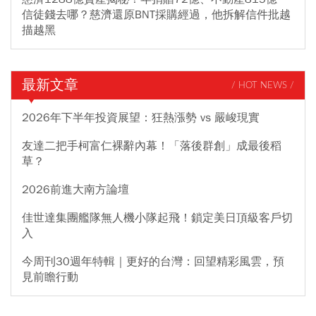
信徒錢去哪？慈濟還原BNT採購經過，他拆解信件批越
描越黑
最新文章
/ HOT NEWS /
2026年下半年投資展望：狂熱漲勢 vs 嚴峻現實
友達二把手柯富仁裸辭內幕！「落後群創」成最後稻
草？
2026前進大南方論壇
佳世達集團艦隊無人機小隊起飛！鎖定美日頂級客戶切
入
今周刊30週年特輯｜更好的台灣：回望精彩風雲，預
見前瞻行動