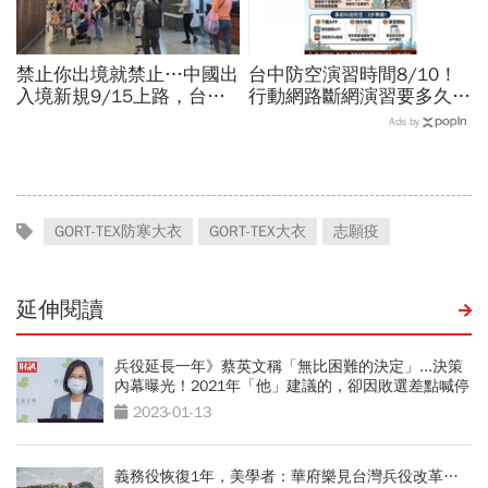
禁止你出境就禁止…中國出
台中防空演習時間8/10！
入境新規9/15上路，台灣
行動網路斷網演習要多久、
人小心「有去無回」？4種
還能用行動支付？城鎮韌性
Ads by
職業特別注意：前例在這
演習懶人包：拒配合最高罰
15萬
GORT-TEX防寒大衣
GORT-TEX大衣
志願疫
延伸閱讀
兵役延長一年》蔡英文稱「無比困難的決定」...決策
內幕曝光！2021年「他」建議的，卻因敗選差點喊停
2023-01-13
義務役恢復1年，美學者：華府樂見台灣兵役改革…