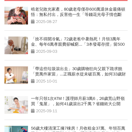
啃老兒敗光家產，80歲老母僅存600萬退休金最痛頓
悟：無私付出，反害他一生「等錢花光母子情也斷
了」
2025-08-27
「捨不得開冷氣」72歲老爸中暑熱死！月領3萬年
金、每年6萬孝親費卻喊窮...「3本發霉存摺」留500
萬遺產啟示
2025-09-03
「帶這些垃圾滾出去」30歲購物狂向父親下跪求饒
「賣萬件家當」...正職薪水從未破百萬，如何33歲財
務自由？
2025-10-01
一年只領1次ATM！護理師月薪3萬6，26歲荒山野嶺
買「鬼屋」，如何41歲滾出2千萬？省錢術大公開
2025-09-11
56歲大樓清潔工擁7棟房！月收租金37萬、年領百萬