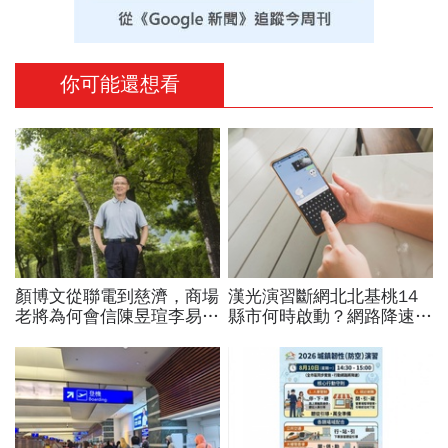
你可能還想看
顏博文從聯電到慈濟，商場
漢光演習斷網北北基桃14
老將為何會信陳昱瑄李易
縣市何時啟動？網路降速股
儒、豪給10億？慈濟發
市下單、傳訊息怎辦？影響
聲：將捍衛信眾捐款、蔡英
範圍時間…城鎮韌性演習懶
文也說話
人包