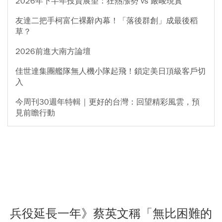
2026年下半年投資展望：狂熱漲勢 vs 嚴峻現實
友達二把手柯富仁裸辭內幕！「落後群創」成最後稻
草？
2026前進大南方論壇
佳世達集團艦隊無人機小隊起飛！鎖定美日頂級客戶切
入
今周刊30週年特輯｜更好的台灣：回望精彩風雲，預
見前瞻行動
兵役延長一年》蔡英文稱「無比困難的