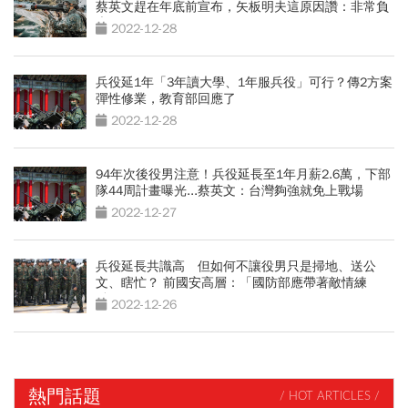
蔡英文趕在年底前宣布，矢板明夫這原因讚：非常負
責任
2022-12-28
兵役延1年「3年讀大學、1年服兵役」可行？傳2方案
彈性修業，教育部回應了
2022-12-28
94年次後役男注意！兵役延長至1年月薪2.6萬，下部
隊44周計畫曝光...蔡英文：台灣夠強就免上戰場
2022-12-27
兵役延長共識高 但如何不讓役男只是掃地、送公
文、瞎忙？ 前國安高層：「國防部應帶著敵情練
兵！」
2022-12-26
熱門話題
/ HOT ARTICLES /