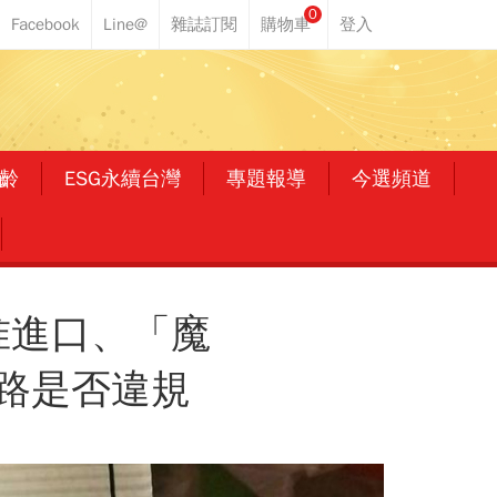
0
齡
ESG永續台灣
專題報導
今選頻道
准進口、「魔
路是否違規