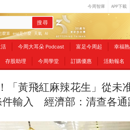
搜尋
怎麼算
esg是什麼
天氣
AI
生活
今周大耳朵 Podcast
富足今周起
幸福熟
存股助理
今周學堂
訂購優惠
活動報名
！「黃飛紅麻辣花生」從未
條件輸入 經濟部：清查各通