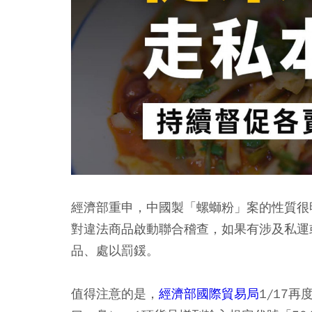
經濟部重申，中國製「螺螄粉」案的性質很
對違法商品啟動聯合稽查，如果有涉及私運
品、處以罰鍰。
值得注意的是，
經濟部國際貿易局
1/17再