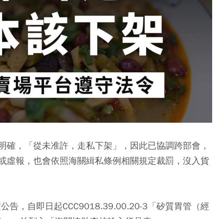
明確，「從未准許，走私下架」，因此已協調跨部會，
或虛報，也會依照海關緝私條例相關規定裁罰，沒入貨
度公告，自即日起CCC9018.39.00.20-3「矽質胃管（經