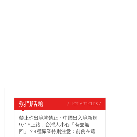
熱門話題
/ HOT ARTICLES /
禁止你出境就禁止…中國出入境新規
9/15上路，台灣人小心「有去無
回」？4種職業特別注意：前例在這