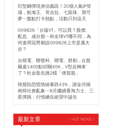
巨型鋼彈現身信義區！20個人氣IP登
場，航海王、哥吉拉、七龍珠、寶可
夢…盤點打卡熱點，活動只到這天
009826「台版VT」可以買？股價、
配息、成分股…和全球VT哪不同，為
何連周冠男都說009826上市是邁大
步？
台積電、聯發科、聯電、群創...台股
飆逾1400點叩關45K，V型反轉來
了？杜金龍先挑2檔「便當股」
韓股陷恐慌情緒暴跌43%，謝金河揭
南韓社會亂象…8月繼續看海力士、三
星彈跳：行情總在絕望中誕生
最新文章
/ HOT NEWS /