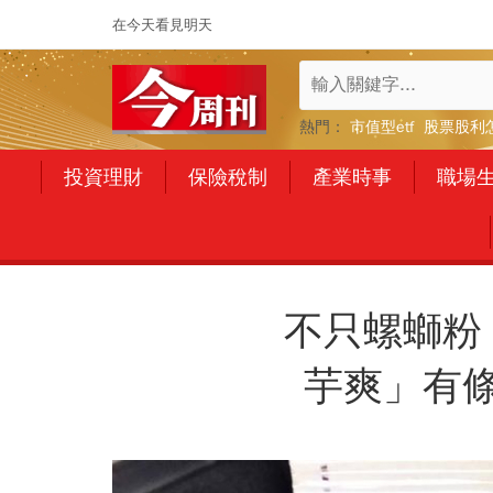
在今天看見明天
熱門：
市值型etf
股票股利
投資理財
保險稅制
產業時事
職場
不只螺螄粉
芋爽」有