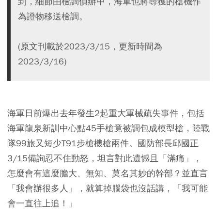
到，細節由檢調偵辦中，海軍也將尋獲的槍機作
為證物移送檢調。
(原文刊載於2023/3/15，更新時間為
2023/3/16)
海軍日前爆出去年發生2起重大軍械疏失事件，包括
海軍龍泉新訓中心點45手槍竟被調包成模型槍，陸戰
隊99旅又短少T91步槍機槍兩件。國防部長邱國正
3/15備詢忍不住動怒，坦言對此遺憾且「滿痛」，
怎麼會有這麼膽大、無知、莫名其妙的幹部？並直言
「我會辦很多人」，就算掉腦袋也沒話講，「我可能
會一直往上追！」