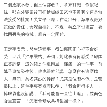
二個應該不敢，但三個都敢？」拿來打靶、作假紀
錄，那在外犯案後再把槍械繳回來也不難啊？這是無
法接受的扯案！吳立平回應，在這部分，海軍沒做好
該做的責任，會深自檢討。不過，吳立平也坦言，要
找回丟失的槍械，應有一定困難。
王定宇表示，發生這種事，得知邱國正心裡不會好
受，邱以「治軍嚴格」著稱，對此事有何感受？邱國
正答詢稱，這的確是件遺憾且「滿痛」的一件事，前
陣子事情發生後，他也跟幹部講，怎麼會有這麼膽
大、無知、莫名其妙的幹部？尤其是位階不低，是營
長以上，這件事專案處理以後，「我會辦很多人！」
掉腦袋也沒話講，「我可能會一直往上追」，並面色
凝重直言，「怎麼會變成共構集團一樣？」