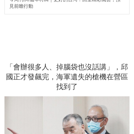
見前瞻行動
「會辦很多人、掉腦袋也沒話講」，邱
國正才發飆完，海軍遺失的槍機在營區
找到了