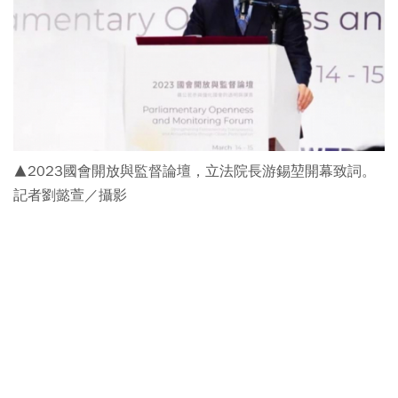
▲2023國會開放與監督論壇，立法院長游錫堃開幕致詞。
記者劉懿萱／攝影