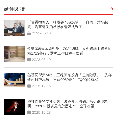
延伸閱讀
「會辦很多人、掉腦袋也沒話講」，邱國正才發飆
完，海軍遺失的槍機在營區找到了
2023-03-16
倒數308天藍綠對決！2024總統、立委選舉中選會拍
板1/13舉行，選務工作日程一次看
2023-03-10
羨慕同學穿Nike，工程師靠投資「扭轉階級」... 先存
金融股蹲馬步，再買0050正2、TQQQ拉槓桿
2025-12-15
股神巴菲特交棒倒數！波克夏大減碼、Fed 路徑未
明：2026年投資風向怎麼走？｜全球瞭望
2025-12-28