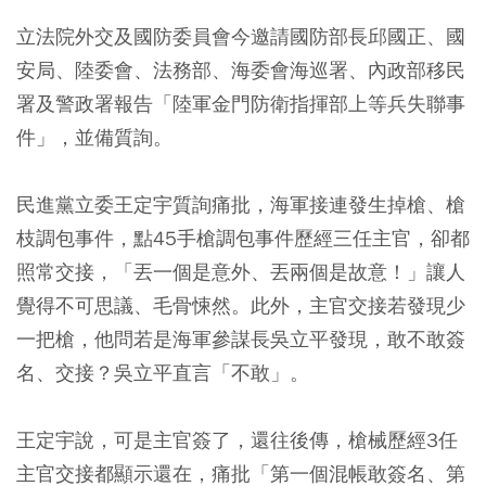
立法院外交及國防委員會今邀請國防部長邱國正、國
安局、陸委會、法務部、海委會海巡署、內政部移民
署及警政署報告「陸軍金門防衛指揮部上等兵失聯事
件」，並備質詢。
民進黨立委王定宇質詢痛批，海軍接連發生掉槍、槍
枝調包事件，點45手槍調包事件歷經三任主官，卻都
照常交接，「丟一個是意外、丟兩個是故意！」讓人
覺得不可思議、毛骨悚然。此外，主官交接若發現少
一把槍，他問若是海軍參謀長吳立平發現，敢不敢簽
名、交接？吳立平直言「不敢」。
王定宇說，可是主官簽了，還往後傳，槍械歷經3任
主官交接都顯示還在，痛批「第一個混帳敢簽名、第