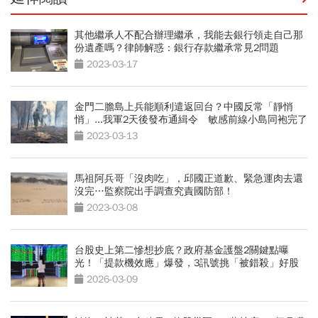
其他繼承人不配合辦理繼承，我能去銀行領走自己那
份遺產嗎？律師解惑：銀行存款繼承常見2問題
2023-03-17
金門二膽島上兵能順利遣返回台？中國反常「靜悄
悄」...我軍2天後發布通緝令 敏感前線小島同袍完了
2023-03-13
馬祖阿兵哥「沒肉吃」，邱國正道歉、緊急運肉去還
沒完…監察院出手調查究責國防部！
2023-03-08
台股史上第二慘想抄底？政府基金護盤2關鍵點曝
光！「提款機效應」爆發，3訊號挑「被錯殺」好股
2026-03-09