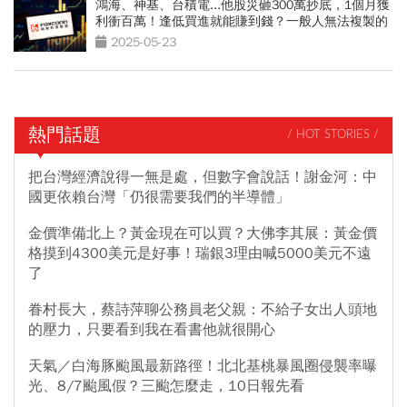
鴻海、神基、台積電...他股災砸300萬抄底，1個月獲
利衝百萬！逢低買進就能賺到錢？一般人無法複製的
3個原因
2025-05-23
熱門話題
/ HOT STORIES /
把台灣經濟說得一無是處，但數字會說話！謝金河：中
國更依賴台灣「仍很需要我們的半導體」
金價準備北上？黃金現在可以買？大佛李其展：黃金價
格摸到4300美元是好事！瑞銀3理由喊5000美元不遠
了
眷村長大，蔡詩萍聊公務員老父親：不給子女出人頭地
的壓力，只要看到我在看書他就很開心
天氣／白海豚颱風最新路徑！北北基桃暴風圈侵襲率曝
光、8/7颱風假？三颱怎麼走，10日報先看