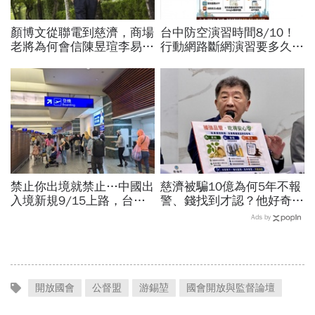
顏博文從聯電到慈濟，商場
台中防空演習時間8/10！
老將為何會信陳昱瑄李易
行動網路斷網演習要多久、
儒、豪給10億？慈濟發
還能用行動支付？城鎮韌性
聲：將捍衛信眾捐款、蔡英
演習懶人包：拒配合最高罰
文也說話
15萬
禁止你出境就禁止…中國出
慈濟被騙10億為何5年不報
入境新規9/15上路，台灣
警、錢找到才認？他好奇：
人小心「有去無回」？4種
當年財報怎麼編…陳時中背
Ads by
職業特別注意：前例在這
「擋疫苗」黑鍋只求1件事
開放國會
公督盟
游錫堃
國會開放與監督論壇