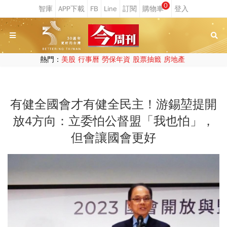
0
熱門：
美股
行事曆
勞保年資
股票抽籤
房地產
有健全國會才有健全民主！游錫堃提開
放4方向：立委怕公督盟「我也怕」，
但會讓國會更好