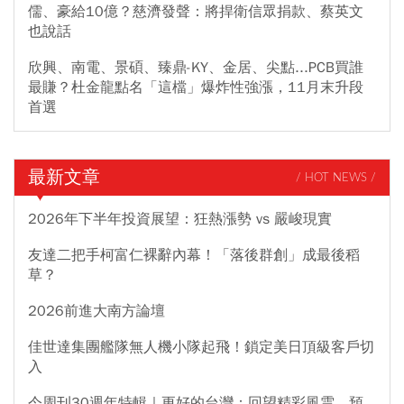
儒、豪給10億？慈濟發聲：將捍衛信眾捐款、蔡英文
也說話
欣興、南電、景碩、臻鼎-KY、金居、尖點...PCB買誰
最賺？杜金龍點名「這檔」爆炸性強漲，11月末升段
首選
最新文章
/ HOT NEWS /
2026年下半年投資展望：狂熱漲勢 vs 嚴峻現實
友達二把手柯富仁裸辭內幕！「落後群創」成最後稻
草？
2026前進大南方論壇
佳世達集團艦隊無人機小隊起飛！鎖定美日頂級客戶切
入
今周刊30週年特輯｜更好的台灣：回望精彩風雲，預