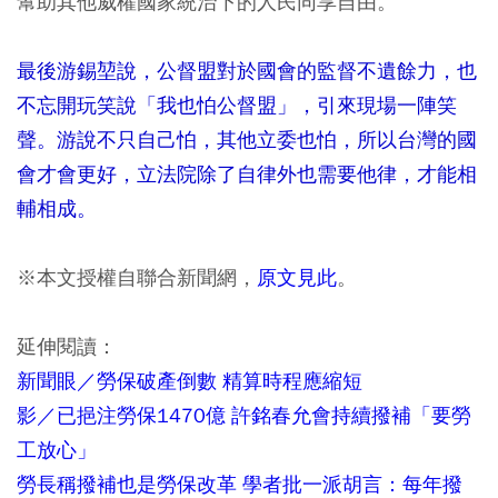
幫助其他威權國家統治下的人民同享自由。
最後游錫堃說，公督盟對於國會的監督不遺餘力，也
不忘開玩笑說「我也怕公督盟」，引來現場一陣笑
聲。游說不只自己怕，其他立委也怕，所以台灣的國
會才會更好，立法院除了自律外也需要他律，才能相
輔相成。
※本文授權自聯合新聞網，
原文見此
。
延伸閱讀：
新聞眼／勞保破產倒數 精算時程應縮短
影／已挹注勞保1470億 許銘春允會持續撥補「要勞
工放心」
勞長稱撥補也是勞保改革 學者批一派胡言：每年撥