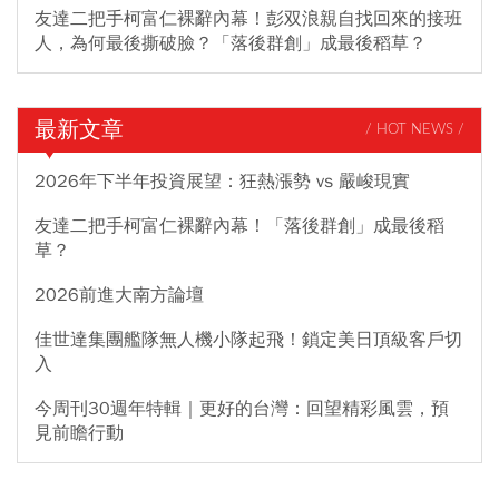
友達二把手柯富仁裸辭內幕！彭双浪親自找回來的接班
人，為何最後撕破臉？「落後群創」成最後稻草？
最新文章
/ HOT NEWS /
2026年下半年投資展望：狂熱漲勢 vs 嚴峻現實
友達二把手柯富仁裸辭內幕！「落後群創」成最後稻
草？
2026前進大南方論壇
佳世達集團艦隊無人機小隊起飛！鎖定美日頂級客戶切
入
今周刊30週年特輯｜更好的台灣：回望精彩風雲，預
見前瞻行動