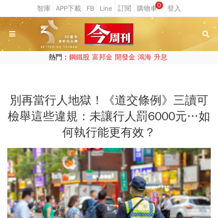
0
熱門：
鋼鐵股
富邦金
開發金
鴻海
升息
別再當行人地獄！《道交條例》三讀可
檢舉這些違規：未讓行人罰6000元…如
何執行能更有效？