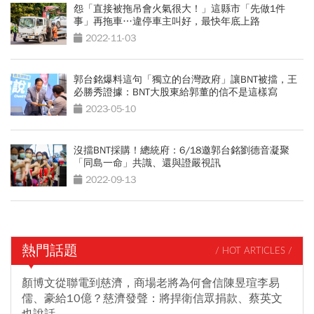
怨「直接被拖吊會火氣很大！」這縣市「先做1件
事」再拖車…違停車主叫好，最快年底上路
2022-11-03
郭台銘爆料這句「獨立的台灣政府」讓BNT被擋，王
必勝秀證據：BNT大股東給郭董的信不是這樣寫
2023-05-10
沒擋BNT採購！總統府：6/18邀郭台銘劉德音凝聚
「同島一命」共識、還與證嚴視訊
2022-09-13
熱門話題
/ HOT ARTICLES /
顏博文從聯電到慈濟，商場老將為何會信陳昱瑄李易
儒、豪給10億？慈濟發聲：將捍衛信眾捐款、蔡英文