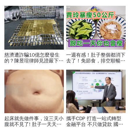
PR
慈濟遭詐騙10億怎麼發生
一週有感！肚子整個都消下
的？陳昱瑄律師見證嚴下跪
去了！免節食，排空順暢就
博信任！豪宅藏158公斤黃
夠
金，洗錢手法曝光…慈濟回
PR
應了
起床就先做件事，沒三天小
攜手CDP 打造一站式轉型
腹就不見了! 肚子一天天變
金融平台 不只做貸款 國泰