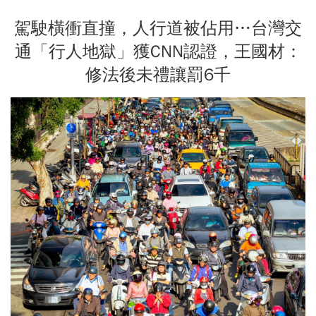
駕駛橫衝直撞，人行道被佔用…台灣交
通「行人地獄」獲CNN認證，王國材：
修法後未禮讓罰6千