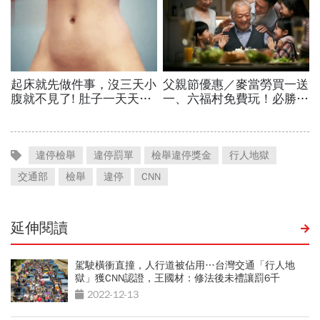
違停檢舉
違停罰單
檢舉違停獎金
行人地獄
交通部
檢舉
違停
CNN
延伸閱讀
駕駛橫衝直撞，人行道被佔用…台灣交通「行人地
獄」獲CNN認證，王國材：修法後未禮讓罰6千
2022-12-13