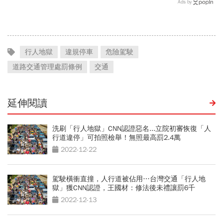
小！
世華化身減碳顧問
Ads by
行人地獄
違規停車
危險駕駛
道路交通管理處罰條例
交通
延伸閱讀
洗刷「行人地獄」CNN認證惡名...立院初審恢復「人
行道違停」可拍照檢舉！無照最高罰2.4萬
2022-12-22
駕駛橫衝直撞，人行道被佔用…台灣交通「行人地
獄」獲CNN認證，王國材：修法後未禮讓罰6千
2022-12-13