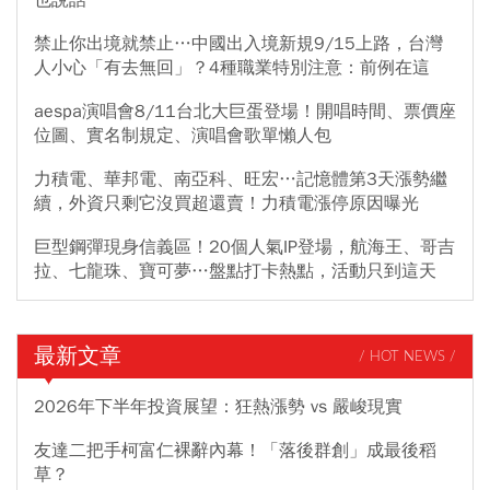
也說話
禁止你出境就禁止…中國出入境新規9/15上路，台灣
人小心「有去無回」？4種職業特別注意：前例在這
aespa演唱會8/11台北大巨蛋登場！開唱時間、票價座
位圖、實名制規定、演唱會歌單懶人包
力積電、華邦電、南亞科、旺宏…記憶體第3天漲勢繼
續，外資只剩它沒買超還賣！力積電漲停原因曝光
巨型鋼彈現身信義區！20個人氣IP登場，航海王、哥吉
拉、七龍珠、寶可夢…盤點打卡熱點，活動只到這天
最新文章
/ HOT NEWS /
2026年下半年投資展望：狂熱漲勢 vs 嚴峻現實
友達二把手柯富仁裸辭內幕！「落後群創」成最後稻
草？