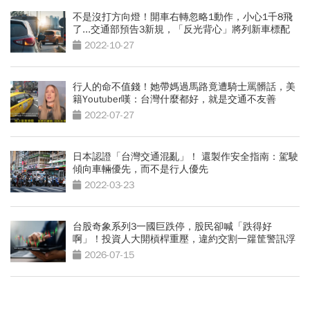
不是沒打方向燈！開車右轉忽略1動作，小心1千8飛
了...交通部預告3新規，「反光背心」將列新車標配
2022-10-27
行人的命不值錢！她帶媽過馬路竟遭騎士罵髒話，美
籍Youtuber嘆：台灣什麼都好，就是交通不友善
2022-07-27
日本認證「台灣交通混亂」！ 還製作安全指南：駕駛
傾向車輛優先，而不是行人優先
2022-03-23
台股奇象系列3一國巨跌停，股民卻喊「跌得好
啊」！投資人大開槓桿重壓，違約交割一籮筐警訊浮
現
2026-07-15