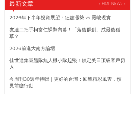
最新文章
/ HOT NEWS /
2026年下半年投資展望：狂熱漲勢 vs 嚴峻現實
友達二把手柯富仁裸辭內幕！「落後群創」成最後稻
草？
2026前進大南方論壇
佳世達集團艦隊無人機小隊起飛！鎖定美日頂級客戶切
入
今周刊30週年特輯｜更好的台灣：回望精彩風雲，預
見前瞻行動