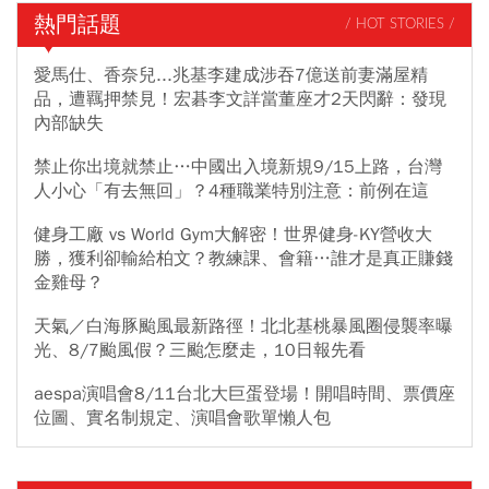
熱門話題
/ HOT STORIES /
愛馬仕、香奈兒...兆基李建成涉吞7億送前妻滿屋精
品，遭羈押禁見！宏碁李文詳當董座才2天閃辭：發現
內部缺失
禁止你出境就禁止…中國出入境新規9/15上路，台灣
人小心「有去無回」？4種職業特別注意：前例在這
健身工廠 vs World Gym大解密！世界健身-KY營收大
勝，獲利卻輸給柏文？教練課、會籍…誰才是真正賺錢
金雞母？
天氣／白海豚颱風最新路徑！北北基桃暴風圈侵襲率曝
光、8/7颱風假？三颱怎麼走，10日報先看
aespa演唱會8/11台北大巨蛋登場！開唱時間、票價座
位圖、實名制規定、演唱會歌單懶人包