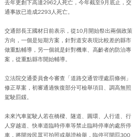
去年更創下高達2962人死亡，今年截至9月底止，交
通事故已造成2293人死亡。
交通部長王國材日前表示，從10月開始祭出兩個政策
方向，一個是短期方案，針對道安表現比較差的縣市
做重點輔導，另一個就是針對機車、高齡者的防治專
案，從重點縣市開始輔導。
立法院交通委員會今審查「道路交通管理處罰條例」
修正草案，初審通過恢復部分可檢舉項目、調高無照
駕駛罰鍰。
未來汽車駕駛人若在橋樑、隧道、圓環、人行道、行
人穿越道、快車道臨時停車等禁止臨時停車的處所停
車，將開放民眾可拍照或舉證檢舉，臨停可開罰300