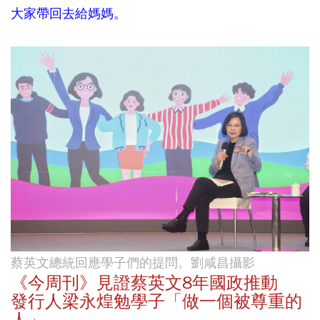
大家帶回去給媽媽。
蔡英文總統回應學子們的提問。劉咸昌攝影
《今周刊》見證蔡英文8年國政推動
發行人梁永煌勉學子「做一個被尊重的
人」