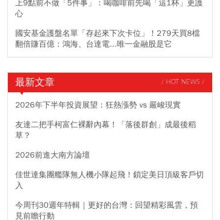
上9點前不做「5件事」：喝咖啡前先喝「這1杯」更護
心
國安基金護盤名單「存起來下次卡位」！279天買8檔
翻倍賺百億：鴻海、台達電...唯一金融股是它
最新文章
/ HOT NEWS /
2026年下半年投資展望：狂熱漲勢 vs 嚴峻現實
友達二把手柯富仁裸辭內幕！「落後群創」成最後稻
草？
2026前進大南方論壇
佳世達集團艦隊無人機小隊起飛！鎖定美日頂級客戶切
入
今周刊30週年特輯｜更好的台灣：回望精彩風雲，預
見前瞻行動