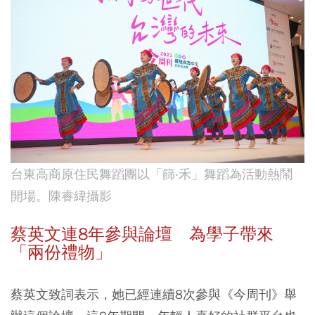
台東高商原住民舞蹈團以「篩‧禾」舞蹈為活動熱鬧
開場。陳睿緯攝影
蔡英文連8年參與論壇 為學子帶來
「兩份禮物」
蔡英文致詞表示，她已經連續8次參與《今周刊》舉