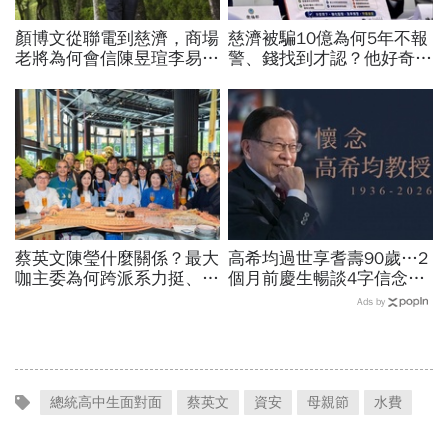
顏博文從聯電到慈濟，商場
慈濟被騙10億為何5年不報
老將為何會信陳昱瑄李易
警、錢找到才認？他好奇：
儒、豪給10億？慈濟發
當年財報怎麼編…陳時中背
聲：將捍衛信眾捐款、蔡英
「擋疫苗」黑鍋只求1件事
文也說話
蔡英文陳瑩什麼關係？最大
高希均過世享耆壽90歲…2
咖主委為何跨派系力挺、連
個月前慶生暢談4字信念，
饒慶鈴都曬合照...同場背後
回憶錄給讀者忠告：自求多
Ads by
藏政壇合作內幕？
福、一切靠自己爭氣
總統高中生面對面
蔡英文
資安
母親節
水費