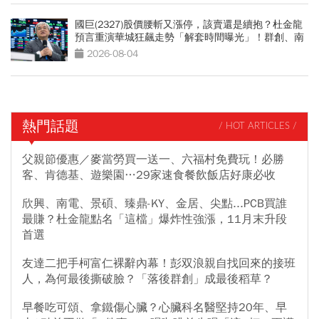
國巨(2327)股價腰斬又漲停，該賣還是續抱？杜金龍
預言重演華城狂飆走勢「解套時間曝光」！群創、南
亞科也點名
2026-08-04
熱門話題
/ HOT ARTICLES /
父親節優惠／麥當勞買一送一、六福村免費玩！必勝
客、肯德基、遊樂園…29家速食餐飲飯店好康必收
欣興、南電、景碩、臻鼎-KY、金居、尖點...PCB買誰
最賺？杜金龍點名「這檔」爆炸性強漲，11月末升段
首選
友達二把手柯富仁裸辭內幕！彭双浪親自找回來的接班
人，為何最後撕破臉？「落後群創」成最後稻草？
早餐吃可頌、拿鐵傷心臟？心臟科名醫堅持20年、早