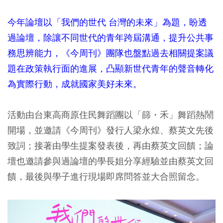
今年論壇以「我們的世代 台灣的未來」為題，盼透
過論壇，除讓不同世代的青年跨屆溝通，提升公共事
務思辨能力，《今周刊》團隊也盤點過去相關提案議
題在政策執行面的進展，凸顯新世代青年的聲音轉化
為實際行動，成就國家美好未來。
活動由台東高商原住民舞蹈團以「篩・禾」舞蹈熱鬧
開場，並邀請《今周刊》發行人梁永煌、蔡英文先後
致詞；接著由學生提案發表後，再由蔡英文回饋；論
壇也邀請參與過論壇的學長姐分享經驗並由蔡英文回
饋，最後與學子進行現場即席問答並大合照留念。